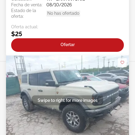
Fecha de venta:
08/10/2026
Estado de la
No has ofertado
oferta:
Oferta actual:
$25
Ofertar
Swipe to right for more images