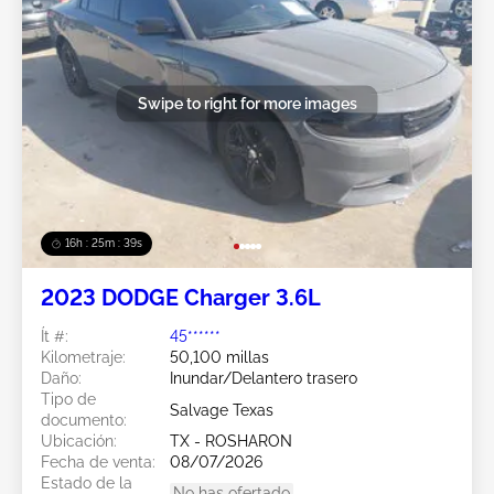
Swipe to right for more images
16h : 25m : 37s
2023 DODGE Charger 3.6L
Ít #:
45******
Kilometraje:
50,100 millas
Daño:
Inundar/Delantero trasero
Tipo de
Salvage Texas
documento:
Ubicación:
TX - ROSHARON
Fecha de venta:
08/07/2026
Estado de la
No has ofertado