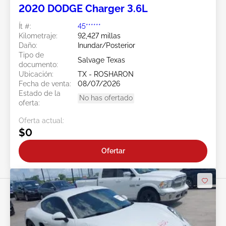
2020 DODGE Charger 3.6L
Ít #:
45******
Kilometraje:
92,427 millas
Daño:
Inundar/Posterior
Tipo de
Salvage Texas
documento:
Ubicación:
TX - ROSHARON
Fecha de venta:
08/07/2026
Estado de la
No has ofertado
oferta:
Oferta actual:
$0
Ofertar