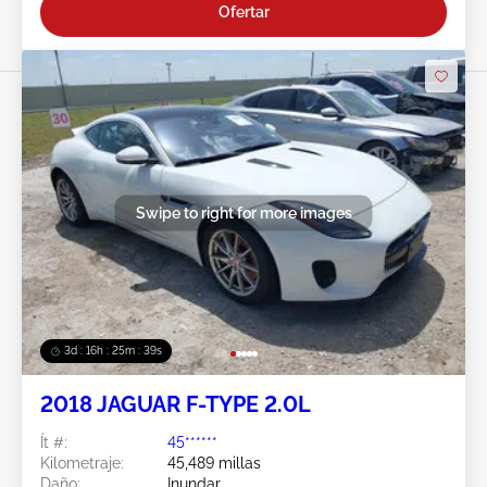
Ofertar
Swipe to right for more images
3d : 16h : 25m : 37s
2018 JAGUAR F-TYPE 2.0L
Ít #:
45******
Kilometraje:
45,489 millas
Daño:
Inundar