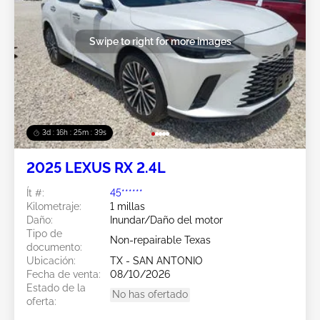
Swipe to right for more images
3d : 16h : 25m : 37s
2025 LEXUS RX 2.4L
Ít #:
45******
Kilometraje:
1 millas
Daño:
Inundar/Daño del motor
Tipo de
Non-repairable Texas
documento:
Ubicación:
TX - SAN ANTONIO
Fecha de venta:
08/10/2026
Estado de la
No has ofertado
oferta: