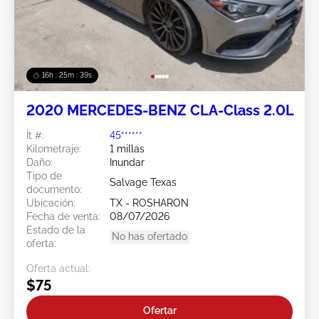
16h : 25m : 37s
2020 MERCEDES-BENZ CLA-Class 2.0L
Ít #:
45******
Kilometraje:
1 millas
Daño:
Inundar
Tipo de
Salvage Texas
documento:
Ubicación:
TX - ROSHARON
Fecha de venta:
08/07/2026
Estado de la
No has ofertado
oferta:
Oferta actual:
$75
Ofertar