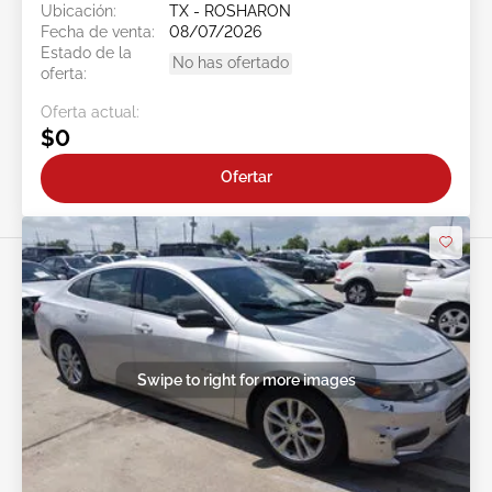
Ubicación:
TX - ROSHARON
Fecha de venta:
08/07/2026
Estado de la
No has ofertado
oferta:
Oferta actual:
$0
Ofertar
Swipe to right for more images