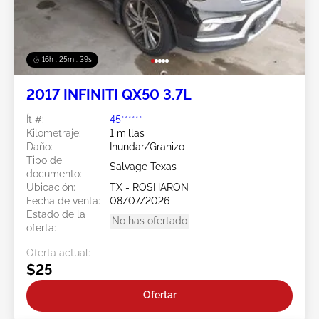
16h : 25m : 37s
2017 INFINITI QX50 3.7L
Ít #:
45******
Kilometraje:
1 millas
Daño:
Inundar/Granizo
Tipo de
Salvage Texas
documento:
Ubicación:
TX - ROSHARON
Fecha de venta:
08/07/2026
Estado de la
No has ofertado
oferta:
Oferta actual:
$25
Ofertar