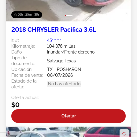
16h : 25m : 37s
2018 CHRYSLER Pacifica 3.6L
Ít #:
45******
Kilometraje:
104,376 millas
Daño:
Inundar/Frente derecho
Tipo de
Salvage Texas
documento:
Ubicación:
TX - ROSHARON
Fecha de venta:
08/07/2026
Estado de la
No has ofertado
oferta:
Oferta actual:
$0
Ofertar