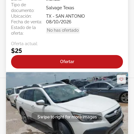
Tipo de
Salvage Texas
documento:
Ubicación:
TX - SAN ANTONIO
Fecha de venta:
08/10/2026
Estado de la
No has ofertado
oferta:
Oferta actual:
$25
Ofertar
Swipe to right for more images