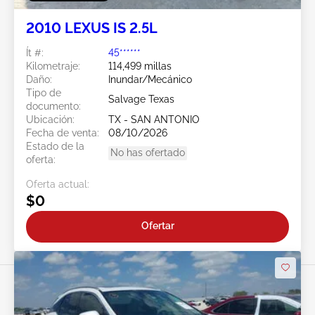
2010 LEXUS IS 2.5L
Ít #:
45******
Kilometraje:
114,499 millas
Daño:
Inundar/Mecánico
Tipo de
Salvage Texas
documento:
Ubicación:
TX - SAN ANTONIO
Fecha de venta:
08/10/2026
Estado de la
No has ofertado
oferta:
Oferta actual:
$0
Ofertar