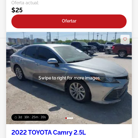
Oferta actual:
$25
Ofertar
Swipe to right for more images
3d : 16h : 25m : 37s
2022 TOYOTA Camry 2.5L