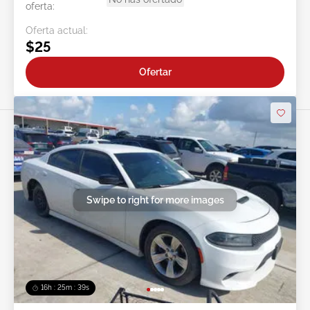
oferta:
Oferta actual:
$25
Ofertar
Swipe to right for more images
16h : 25m : 37s