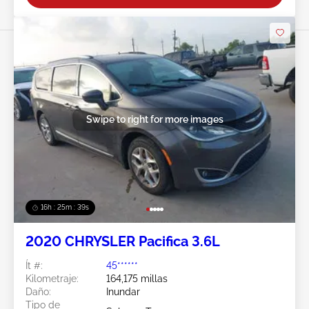
Swipe to right for more images
16h : 25m : 37s
2020 CHRYSLER Pacifica 3.6L
Ít #:
45******
Kilometraje:
164,175 millas
Daño:
Inundar
Tipo de