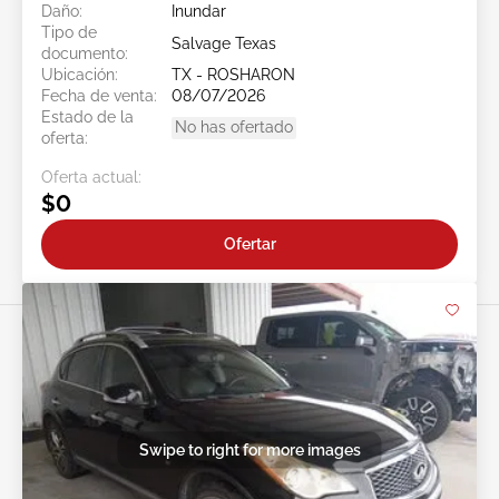
Daño:
Inundar
Tipo de
Salvage Texas
documento:
Ubicación:
TX - ROSHARON
Fecha de venta:
08/07/2026
Estado de la
No has ofertado
oferta:
Oferta actual:
$0
Ofertar
Swipe to right for more images