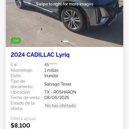
Swipe to right for more images
Live
2024 CADILLAC Lyriq
Ít #:
45******
Kilometraje:
1 millas
Daño:
Inundar
Tipo de
Salvage Texas
documento:
Ubicación:
TX - ROSHARON
Fecha de venta:
08/06/2026
Estado de la
No has ofertado
oferta:
Oferta actual:
$8,100