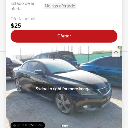
Estado de la
No has ofertado
oferta:
Oferta actual:
$25
Ofertar
Swipe to right for more images
3d : 16h : 25m : 37s