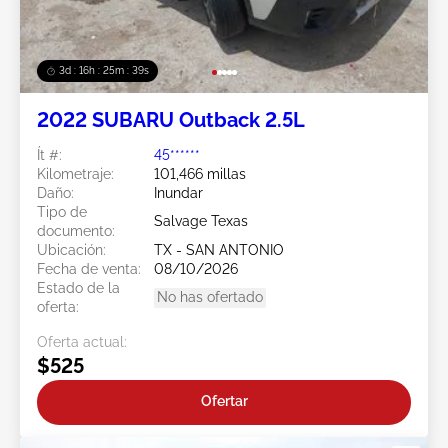
3d : 16h : 25m : 37s
2022 SUBARU Outback 2.5L
Ít #:
45******
Kilometraje:
101,466 millas
Daño:
Inundar
Tipo de
Salvage Texas
documento:
Ubicación:
TX - SAN ANTONIO
Fecha de venta:
08/10/2026
Estado de la
No has ofertado
oferta:
Oferta actual:
$525
Ofertar