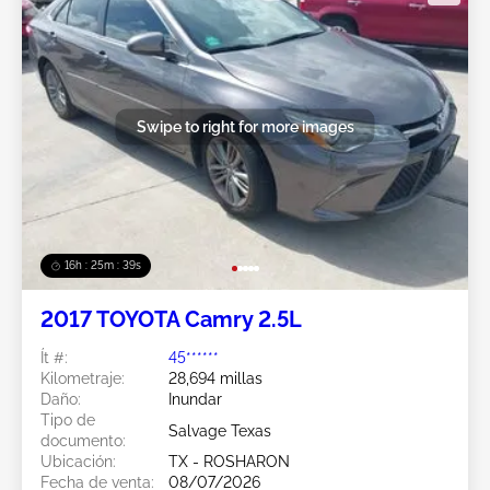
Swipe to right for more images
16h : 25m : 37s
2017 TOYOTA Camry 2.5L
Ít #:
45******
Kilometraje:
28,694 millas
Daño:
Inundar
Tipo de
Salvage Texas
documento:
Ubicación:
TX - ROSHARON
Fecha de venta:
08/07/2026