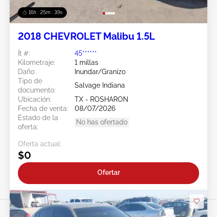
16h : 25m : 37s
2018 CHEVROLET Malibu 1.5L
Ít #:
45******
Kilometraje:
1 millas
Daño:
Inundar/Granizo
Tipo de
Salvage Indiana
documento:
Ubicación:
TX - ROSHARON
Fecha de venta:
08/07/2026
Estado de la
No has ofertado
oferta:
Oferta actual:
$0
Ofertar