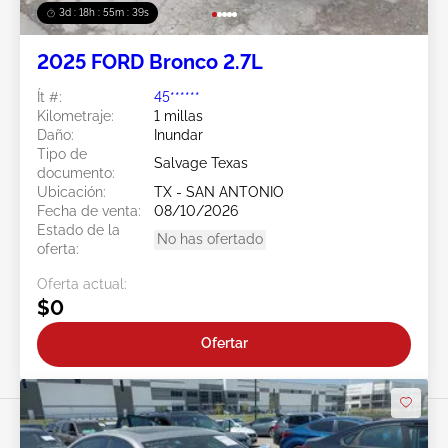
3d : 18h : 55m : 37s
2025 FORD Bronco 2.7L
Ít #:
45******
Kilometraje:
1 millas
Daño:
Inundar
Tipo de
Salvage Texas
documento:
Ubicación:
TX - SAN ANTONIO
Fecha de venta:
08/10/2026
Estado de la
No has ofertado
oferta:
Oferta actual:
$0
Ofertar