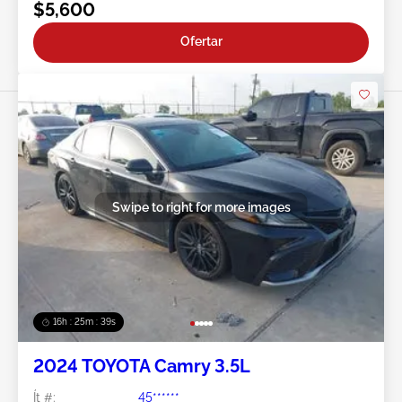
$5,600
Ofertar
Swipe to right for more images
16h : 25m : 37s
2024 TOYOTA Camry 3.5L
Ít #:
45******