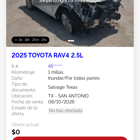
Swipe to right for more images
3d : 16h : 25m : 37s
2025 TOYOTA RAV4 2.5L
Ít #:
45******
Kilometraje:
1 millas
Daño:
Inundar/Por todas partes
Tipo de
Salvage Texas
documento:
Ubicación:
TX - SAN ANTONIO
Fecha de venta:
08/10/2026
Estado de la
No has ofertado
oferta:
Oferta actual:
$0