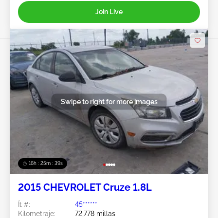
Join Live
Swipe to right for more images
16h : 25m : 37s
2015 CHEVROLET Cruze 1.8L
Ít #:
45******
Kilometraje:
72,778 millas