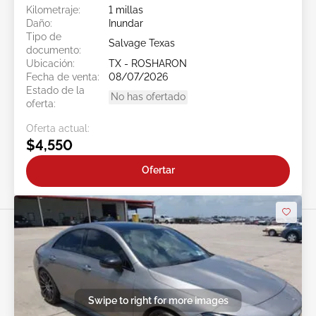
Kilometraje:
1 millas
Daño:
Inundar
Tipo de
Salvage Texas
documento:
Ubicación:
TX - ROSHARON
Fecha de venta:
08/07/2026
Estado de la
No has ofertado
oferta:
Oferta actual:
$4,550
Ofertar
Swipe to right for more images