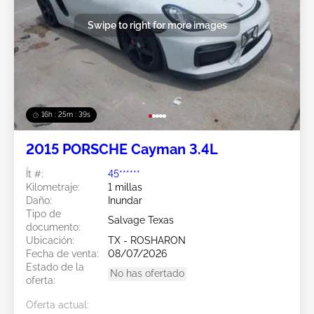
Swipe to right for more images
16h : 25m : 37s
2015 PORSCHE Cayman 3.4L
Ít #:
45******
Kilometraje:
1 millas
Daño:
Inundar
Tipo de
Salvage Texas
documento:
Ubicación:
TX - ROSHARON
Fecha de venta:
08/07/2026
Estado de la
No has ofertado
oferta:
Oferta actual: