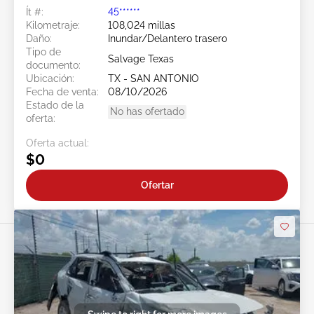
Ít #:
45******
Kilometraje:
108,024 millas
Daño:
Inundar/Delantero trasero
Tipo de
Salvage Texas
documento:
Ubicación:
TX - SAN ANTONIO
Fecha de venta:
08/10/2026
Estado de la
No has ofertado
oferta:
Oferta actual:
$0
Ofertar