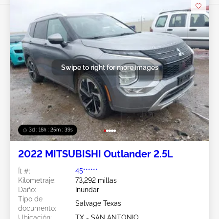
Swipe to right for more images
3d : 16h : 25m : 37s
2022 MITSUBISHI Outlander 2.5L
Ít #:
45******
Kilometraje:
73,292 millas
Daño:
Inundar
Tipo de
Salvage Texas
documento:
Ubicación:
TX - SAN ANTONIO