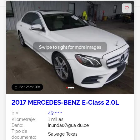
Swipe to right for more images
16h : 25m : 37s
2017 MERCEDES-BENZ E-Class 2.0L
Ít #:
45******
Kilometraje:
1 millas
Daño:
Inundar/Agua dulce
Tipo de
Salvage Texas
documento: