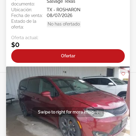
Salvage Texas
documento:
Ubicación:
TX - ROSHARON
Fecha de venta:
08/07/2026
Estado de la
No has ofertado
oferta:
Oferta actual:
$0
Ofertar
Swipe to right for more images