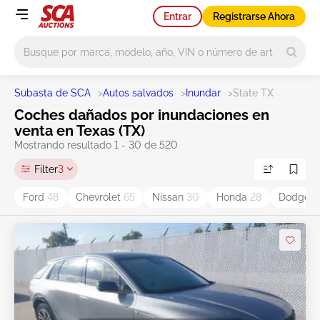
Entrar
Registrarse Ahora
Main search
Subasta de SCA
>
Autos salvados
>
Inundar
>
State TX
Coches dañados por inundaciones en
venta en Texas (TX)
Mostrando resultado 1 - 30 de 520
Filter
3
Ford
48
Chevrolet
65
Nissan
30
Honda
28
Dodge
3