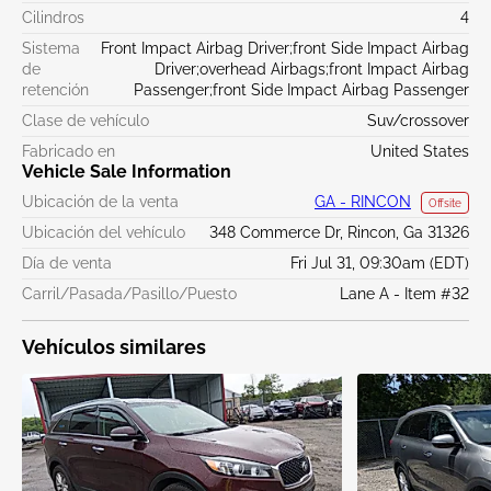
Cilindros
4
Sistema
Front Impact Airbag Driver;front Side Impact Airbag
de
Driver;overhead Airbags;front Impact Airbag
retención
Passenger;front Side Impact Airbag Passenger
Clase de vehículo
Suv/crossover
Fabricado en
United States
Vehicle Sale Information
Ubicación de la venta
GA - RINCON
Offsite
Ubicación del vehículo
348 Commerce Dr, Rincon, Ga 31326
Día de venta
Fri Jul 31, 09:30am (EDT)
Carril/Pasada/Pasillo/Puesto
Lane A - Item #32
Vehículos similares