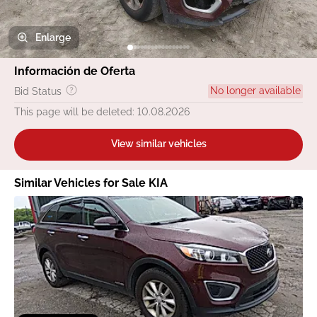
Enlarge
Información de Oferta
No longer available
Bid Status
This page will be deleted: 10.08.2026
View similar vehicles
Similar Vehicles for Sale KIA