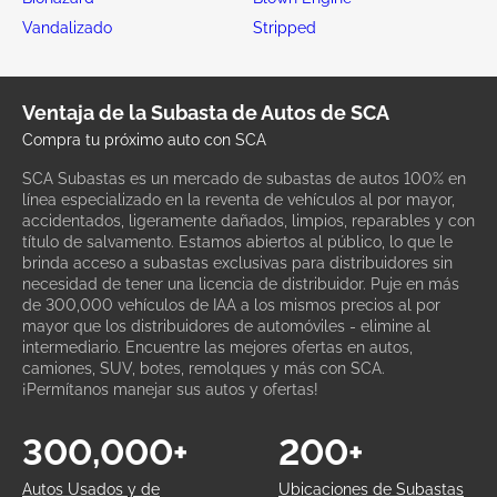
Vandalizado
Stripped
Ventaja de la Subasta de Autos de SCA
Compra tu próximo auto con SCA
SCA Subastas es un mercado de subastas de autos 100% en
línea especializado en la reventa de vehículos al por mayor,
accidentados, ligeramente dañados, limpios, reparables y con
título de salvamento. Estamos abiertos al público, lo que le
brinda acceso a subastas exclusivas para distribuidores sin
necesidad de tener una licencia de distribuidor. Puje en más
de 300,000 vehículos de IAA a los mismos precios al por
mayor que los distribuidores de automóviles - elimine al
intermediario. Encuentre las mejores ofertas en autos,
camiones, SUV, botes, remolques y más con SCA.
¡Permítanos manejar sus autos y ofertas!
300,000+
200+
Autos Usados y de
Ubicaciones de Subastas