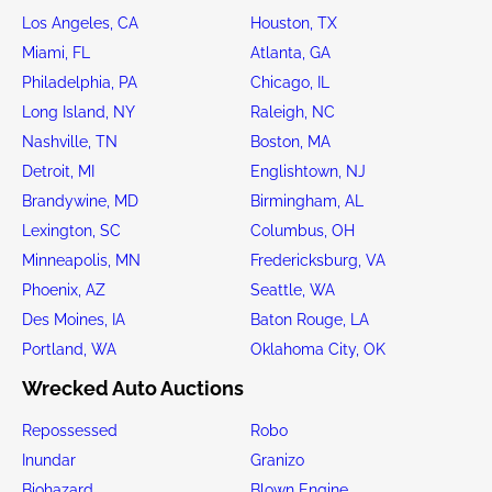
Los Angeles, CA
Houston, TX
Miami, FL
Atlanta, GA
Philadelphia, PA
Chicago, IL
Long Island, NY
Raleigh, NC
Nashville, TN
Boston, MA
Detroit, MI
Englishtown, NJ
Brandywine, MD
Birmingham, AL
Lexington, SC
Columbus, OH
Minneapolis, MN
Fredericksburg, VA
Phoenix, AZ
Seattle, WA
Des Moines, IA
Baton Rouge, LA
Portland, WA
Oklahoma City, OK
Wrecked Auto Auctions
Repossessed
Robo
Inundar
Granizo
Biohazard
Blown Engine