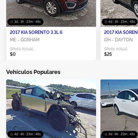
3d : 3h : 23m : 47s
4d : 3h : 23m : 47s
2017 KIA SORENTO 3.3L 6
2017 KIA SOREN
ME - GORHAM
OH - DAYTON
Oferta Actual:
Oferta Actual:
$0
$25
Vehículos Populares
4d : 4h : 23m : 47s
3d : 6h : 23m : 47s