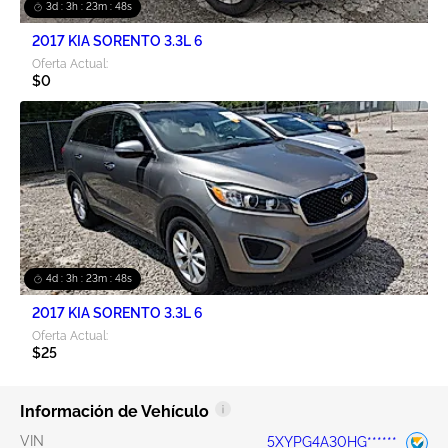
3d : 3h : 23m : 47s
2017 KIA SORENTO 3.3L 6
Oferta Actual:
$0
4d : 3h : 23m : 47s
2017 KIA SORENTO 3.3L 6
Oferta Actual:
$25
Información de Vehículo
VIN
5XYPG4A30HG******