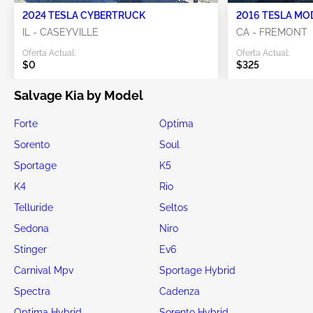
2024 TESLA CYBERTRUCK
2016 TESLA MO
IL - CASEYVILLE
CA - FREMONT
Oferta Actual:
Oferta Actual:
$0
$325
Salvage Kia by Model
Forte
Optima
Sorento
Soul
Sportage
K5
K4
Rio
Telluride
Seltos
Sedona
Niro
Stinger
Ev6
Carnival Mpv
Sportage Hybrid
Spectra
Cadenza
Optima Hybrid
Sorento Hybrid