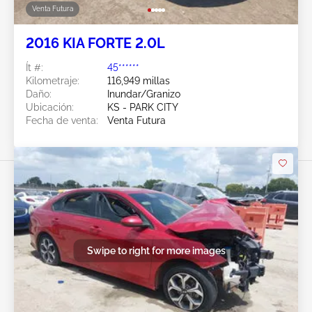
Venta Futura
2016 KIA FORTE 2.0L
Ít #:
45******
Kilometraje:
116,949 millas
Daño:
Inundar/Granizo
Ubicación:
KS - PARK CITY
Fecha de venta:
Venta Futura
Swipe to right for more images