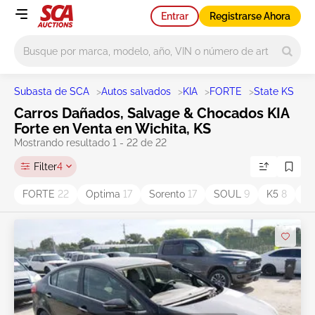
Entrar
Registrarse Ahora
Main search
Subasta de SCA
>
Autos salvados
>
KIA
>
FORTE
>
State KS
>
W
Carros Dañados, Salvage & Chocados KIA
Forte en Venta en Wichita, KS
Mostrando resultado 1 - 22 de 22
Filter
4
FORTE
22
Optima
17
Sorento
17
SOUL
9
K5
8
S