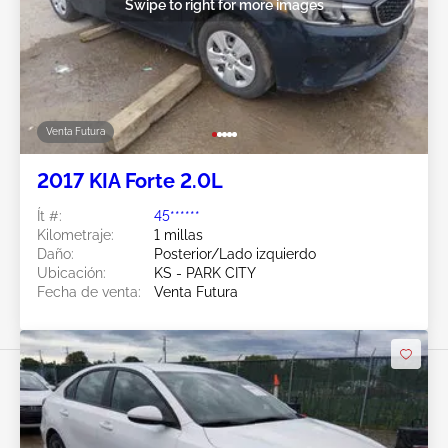
Swipe to right for more images
Venta Futura
2017 KIA Forte 2.0L
Ít #:
45******
Kilometraje:
1 millas
Daño:
Posterior/Lado izquierdo
Ubicación:
KS - PARK CITY
Fecha de venta:
Venta Futura