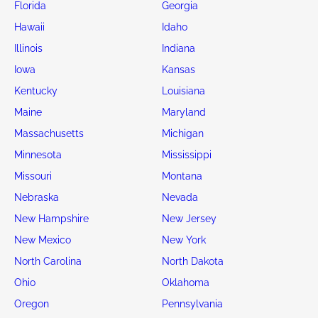
Florida
Georgia
Hawaii
Idaho
Illinois
Indiana
Iowa
Kansas
Kentucky
Louisiana
Maine
Maryland
Massachusetts
Michigan
Minnesota
Mississippi
Missouri
Montana
Nebraska
Nevada
New Hampshire
New Jersey
New Mexico
New York
North Carolina
North Dakota
Ohio
Oklahoma
Oregon
Pennsylvania