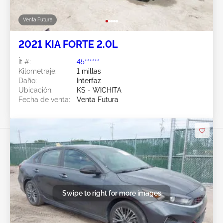
Venta Futura
2021 KIA FORTE 2.0L
Ít #:
45******
Kilometraje:
1 millas
Daño:
Interfaz
Ubicación:
KS - WICHITA
Fecha de venta:
Venta Futura
Swipe to right for more images