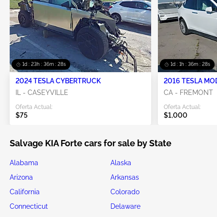
1d : 23h : 36m : 25s
1d : 1h : 36m : 25s
2024 TESLA CYBERTRUCK
2016 TESLA MO
IL - CASEYVILLE
CA - FREMONT
Oferta Actual:
Oferta Actual:
$75
$1,000
Salvage KIA Forte cars for sale by State
Alabama
Alaska
Arizona
Arkansas
California
Colorado
Connecticut
Delaware