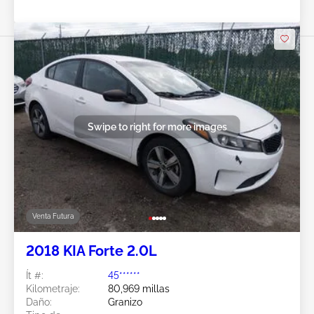
Swipe to right for more images
Venta Futura
2018 KIA Forte 2.0L
Ít #:
45******
Kilometraje:
80,969 millas
Daño:
Granizo