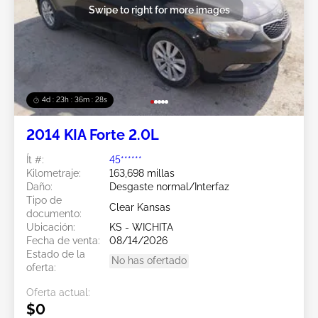
Swipe to right for more images
4d : 23h : 36m : 25s
2014 KIA Forte 2.0L
Ít #:
45******
Kilometraje:
163,698 millas
Daño:
Desgaste normal/Interfaz
Tipo de
Clear Kansas
documento:
Ubicación:
KS - WICHITA
Fecha de venta:
08/14/2026
Estado de la
No has ofertado
oferta:
Oferta actual:
$0