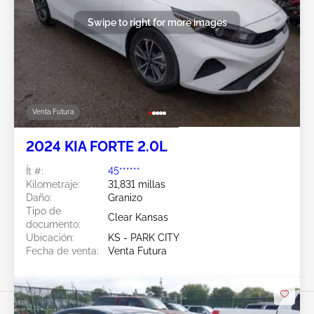
Swipe to right for more images
Venta Futura
2024 KIA FORTE 2.0L
Ít #:
45******
Kilometraje:
31,831 millas
Daño:
Granizo
Tipo de
Clear Kansas
documento:
Ubicación:
KS - PARK CITY
Fecha de venta:
Venta Futura