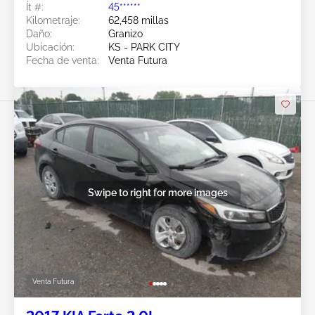
Ít #:
45******
Kilometraje:
62,458 millas
Daño:
Granizo
Ubicación:
KS - PARK CITY
Fecha de venta:
Venta Futura
Swipe to right for more images
Venta Futura