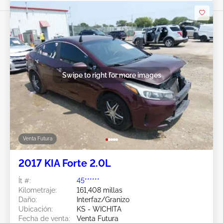
Swipe to right for more images
Venta Futura
2017 KIA Forte 2.0L
Ít #:
45******
Kilometraje:
161,408 millas
Daño:
Interfaz/Granizo
Ubicación:
KS - WICHITA
Fecha de venta:
Venta Futura