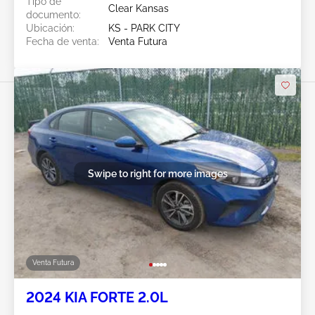
Tipo de
Clear Kansas
documento:
Ubicación:
KS - PARK CITY
Fecha de venta:
Venta Futura
Swipe to right for more images
Venta Futura
2024 KIA FORTE 2.0L