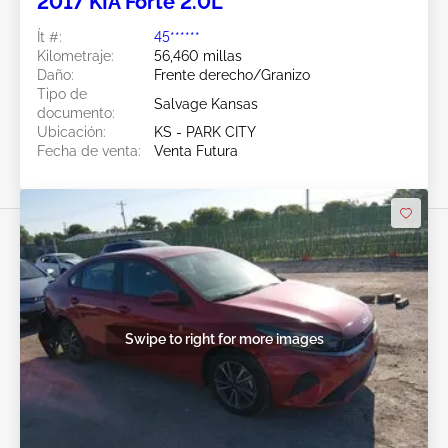
2017 KIA Forte 2.0L
Ít #:
45******
Kilometraje:
56,460 millas
Daño:
Frente derecho/Granizo
Tipo de
Salvage Kansas
documento:
Ubicación:
KS - PARK CITY
Fecha de venta:
Venta Futura
Swipe to right for more images