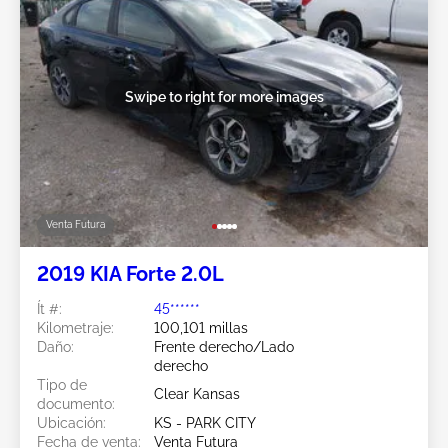
Swipe to right for more images
Venta Futura
2019 KIA Forte 2.0L
Ít #:
45******
Kilometraje:
100,101 millas
Daño:
Frente derecho/Lado
derecho
Tipo de
Clear Kansas
documento:
Ubicación:
KS - PARK CITY
Fecha de venta:
Venta Futura