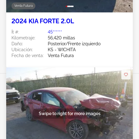
Venta Futura
2024 KIA FORTE 2.0L
Ít #:
45******
Kilometraje:
56,420 millas
Daño:
Posterior/Frente izquierdo
Ubicación:
KS - WICHITA
Fecha de venta:
Venta Futura
Swipe to right for more images