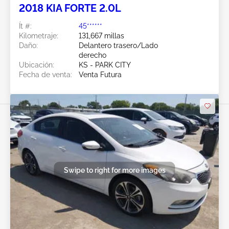
2018 KIA FORTE 2.0L
Ít #:
45******
Kilometraje:
131,667 millas
Daño:
Delantero trasero/Lado
derecho
Ubicación:
KS - PARK CITY
Fecha de venta:
Venta Futura
Swipe to right for more images