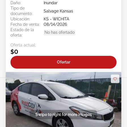
Daño:
Inundar
Tipo de
Salvage Kansas
documento:
Ubicación:
KS - WICHITA
Fecha de venta:
08/14/2026
Estado de la
No has ofertado
oferta:
Oferta actual:
$0
Ofertar
Swipe to right for more images