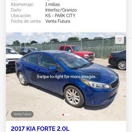
Kilometraje:
1 millas
Daño:
Interfaz/Granizo
Ubicación:
KS - PARK CITY
Fecha de venta:
Venta Futura
Swipe to right for more images
Venta Futura
2017 KIA FORTE 2.0L