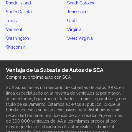
Rhode Island
South Carolina
South Dakota
Tennessee
Texas
Utah
Vermont
Virginia
Washington
West Virginia
Wisconsin
Ventaja de la Subasta de Autos de SCA
Compra tu próximo auto con SCA
SCA Subastas es un mercado de subastas de autos 100% en
línea especializado en la reventa de vehículos al por mayor,
accidentados, ligeramente dañados, limpios, reparables y con
título de salvamento. Estamos abiertos al público, lo que le
brinda acceso a subastas exclusivas para distribuidores sin
necesidad de tener una licencia de distribuidor. Puje en más
de 300,000 vehículos de IAA a los mismos precios al por
mayor que los distribuidores de automóviles - elimine al