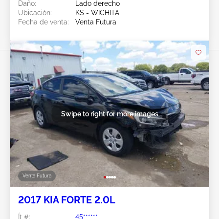
Daño:
Lado derecho
Ubicación:
KS - WICHITA
Fecha de venta:
Venta Futura
Swipe to right for more images
Venta Futura
2017 KIA FORTE 2.0L
Ít #:
45******