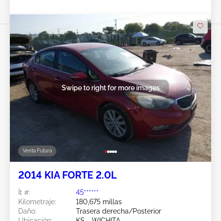
Swipe to right for more images
Venta Futura
2014 KIA FORTE 2.0L
Ít #:
45******
Kilometraje:
180,675 millas
Daño:
Trasera derecha/Posterior
Ubicación:
KS - WICHITA