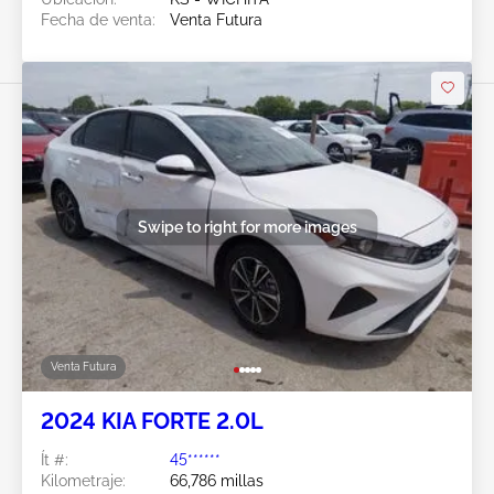
Fecha de venta:
Venta Futura
Swipe to right for more images
Venta Futura
2024 KIA FORTE 2.0L
Ít #:
45******
Kilometraje:
66,786 millas