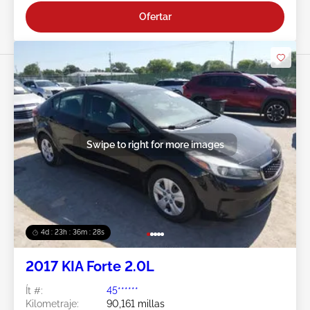
Ofertar
Swipe to right for more images
4d : 23h : 36m : 25s
2017 KIA Forte 2.0L
Ít #:
45******
Kilometraje:
90,161 millas