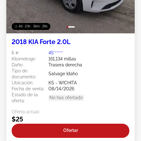
4d : 23h : 36m : 25s
2018 KIA Forte 2.0L
Ít #:
45******
Kilometraje:
161,134 millas
Daño:
Trasera derecha
Tipo de
Salvage Idaho
documento:
Ubicación:
KS - WICHITA
Fecha de venta:
08/14/2026
Estado de la
No has ofertado
oferta:
Oferta actual:
$25
Ofertar