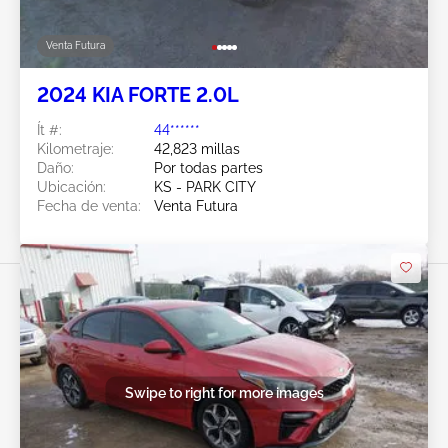
Venta Futura
2024 KIA FORTE 2.0L
Ít #:
44******
Kilometraje:
42,823 millas
Daño:
Por todas partes
Ubicación:
KS - PARK CITY
Fecha de venta:
Venta Futura
Swipe to right for more images