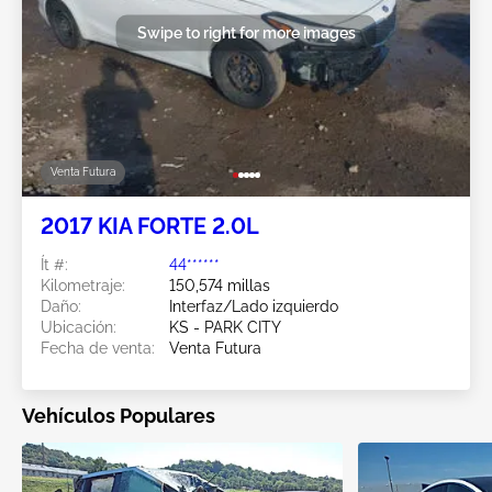
Swipe to right for more images
Venta Futura
2017 KIA FORTE 2.0L
Ít #:
44******
Kilometraje:
150,574 millas
Daño:
Interfaz/Lado izquierdo
Ubicación:
KS - PARK CITY
Fecha de venta:
Venta Futura
Vehículos Populares