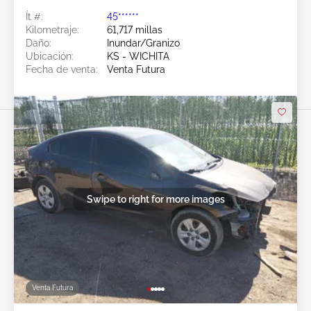
Ít #:
45******
Kilometraje:
61,717 millas
Daño:
Inundar/Granizo
Ubicación:
KS - WICHITA
Fecha de venta:
Venta Futura
Swipe to right for more images
Venta Futura