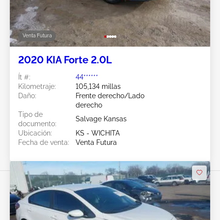
Venta Futura
2020 KIA Forte 2.0L
Ít #:
44******
Kilometraje:
105,134 millas
Daño:
Frente derecho/Lado
derecho
Tipo de
Salvage Kansas
documento:
Ubicación:
KS - WICHITA
Fecha de venta:
Venta Futura