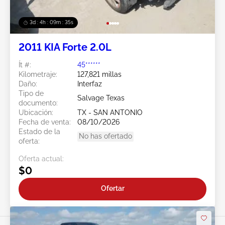
3d : 4h : 09m : 33s
2011 KIA Forte 2.0L
Ít #:
45******
Kilometraje:
127,821 millas
Daño:
Interfaz
Tipo de
Salvage Texas
documento:
Ubicación:
TX - SAN ANTONIO
Fecha de venta:
08/10/2026
Estado de la
No has ofertado
oferta:
Oferta actual:
$0
Ofertar