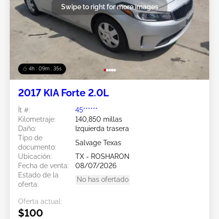
Swipe to right for more images
4h : 09m : 33s
2017 KIA Forte 2.0L
Ít #:
45******
Kilometraje:
140,850 millas
Daño:
Izquierda trasera
Tipo de
Salvage Texas
documento:
Ubicación:
TX - ROSHARON
Fecha de venta:
08/07/2026
Estado de la
No has ofertado
oferta:
Oferta actual:
$100