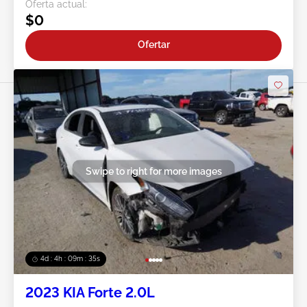
Oferta actual:
$0
Ofertar
Swipe to right for more images
4d : 4h : 09m : 33s
2023 KIA Forte 2.0L