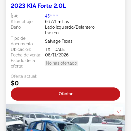
2023 KIA Forte 2.0L
Ít #:
45******
Kilometraje:
66,771 millas
Daño:
Lado izquierdo/Delantero
trasero
Tipo de
Salvage Texas
documento:
Ubicación:
TX - DALE
Fecha de venta:
08/11/2026
Estado de la
No has ofertado
oferta:
Oferta actual:
$0
Ofertar