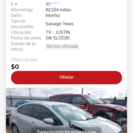
Ít #:
45******
Kilometraje:
82,524 millas
Daño:
Interfaz
Tipo de
Salvage Texas
documento:
Ubicación:
TX - JUSTIN
Fecha de venta:
08/11/2026
Estado de la
No has ofertado
oferta:
Oferta actual:
$0
Ofertar
Swipe to right for more images