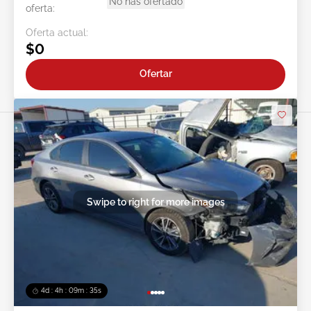
No has ofertado
oferta:
Oferta actual:
$0
Ofertar
Swipe to right for more images
4d : 4h : 09m : 33s