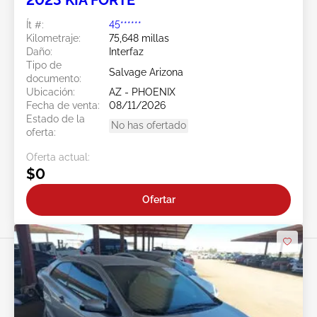
2023 KIA FORTE
Ít #:
45******
Kilometraje:
75,648 millas
Daño:
Interfaz
Tipo de
Salvage Arizona
documento:
Ubicación:
AZ - PHOENIX
Fecha de venta:
08/11/2026
Estado de la
No has ofertado
oferta:
Oferta actual:
$0
Ofertar