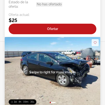
Estado de la
No has ofertado
oferta:
Oferta actual:
$25
Ofertar
Swipe to right for more images
3d : 4h : 09m : 33s