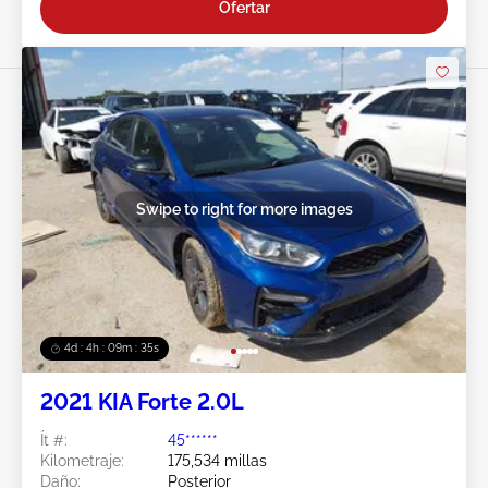
Ofertar
Swipe to right for more images
4d : 4h : 09m : 33s
2021 KIA Forte 2.0L
Ít #:
45******
Kilometraje:
175,534 millas
Daño:
Posterior