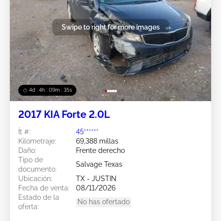
Swipe to right for more images
4d : 4h : 09m : 33s
2017 KIA Forte 2.0L
Ít #:
45******
Kilometraje:
69,388 millas
Daño:
Frente derecho
Tipo de
Salvage Texas
documento:
Ubicación:
TX - JUSTIN
Fecha de venta:
08/11/2026
Estado de la
No has ofertado
oferta: