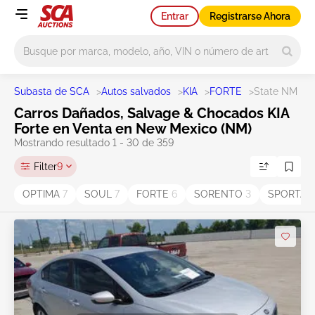
Entrar
Registrarse Ahora
Main search
Subasta de SCA
>
Autos salvados
>
KIA
>
FORTE
>
State NM
Carros Dañados, Salvage & Chocados KIA
Forte en Venta en New Mexico (NM)
Mostrando resultado 1 - 30 de 359
Filter
9
OPTIMA
7
SOUL
7
FORTE
6
SORENTO
3
SPORTA