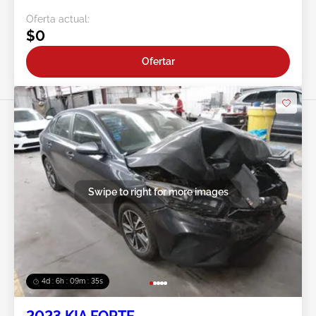
Oferta actual:
$0
Ofertar
Swipe to right for more images
4d : 6h : 09m : 33s