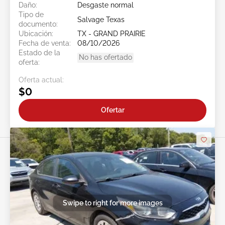
Daño:
Desgaste normal
Tipo de
Salvage Texas
documento:
Ubicación:
TX - GRAND PRAIRIE
Fecha de venta:
08/10/2026
Estado de la
No has ofertado
oferta:
Oferta actual:
$0
Ofertar
Swipe to right for more images