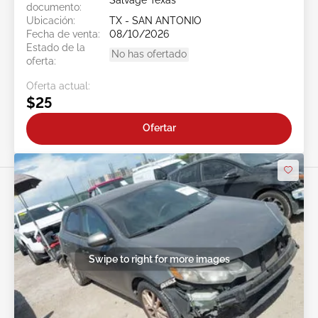
Salvage Texas
documento:
Ubicación:
TX - SAN ANTONIO
Fecha de venta:
08/10/2026
Estado de la
No has ofertado
oferta:
Oferta actual:
$25
Ofertar
Swipe to right for more images