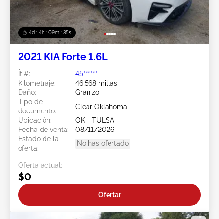
4d : 4h : 09m : 33s
2021 KIA Forte 1.6L
Ít #:
45******
Kilometraje:
46,568 millas
Daño:
Granizo
Tipo de
Clear Oklahoma
documento:
Ubicación:
OK - TULSA
Fecha de venta:
08/11/2026
Estado de la
No has ofertado
oferta:
Oferta actual:
$0
Ofertar