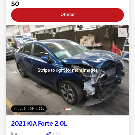
$0
Ofertar
Swipe to right for more images
4d : 6h : 09m : 33s
2021 KIA Forte 2.0L
Ít #:
45******