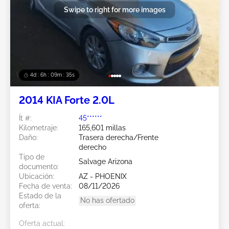
Swipe to right for more images
4d : 6h : 09m : 33s
2014 KIA Forte 2.0L
Ít #:
45******
Kilometraje:
165,601 millas
Daño:
Trasera derecha/Frente
derecho
Tipo de
Salvage Arizona
documento:
Ubicación:
AZ - PHOENIX
Fecha de venta:
08/11/2026
Estado de la
No has ofertado
oferta:
Oferta actual: