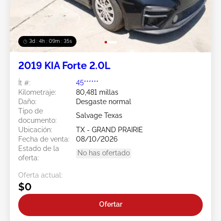
3d : 4h : 09m : 33s
2019 KIA Forte 2.0L
Ít #:
45******
Kilometraje:
80,481 millas
Daño:
Desgaste normal
Tipo de
Salvage Texas
documento:
Ubicación:
TX - GRAND PRAIRIE
Fecha de venta:
08/10/2026
Estado de la
No has ofertado
oferta:
Oferta actual:
$0
Ofertar