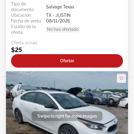
Tipo de
Salvage Texas
documento:
Ubicación:
TX - JUSTIN
Fecha de venta:
08/11/2026
Estado de la
No has ofertado
oferta:
Oferta actual:
$25
Ofertar
Swipe to right for more images