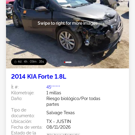
Swipe to right for more images
4d : 4h : 09m : 33s
2014 KIA Forte 1.8L
Ít #:
45******
Kilometraje:
1 millas
Daño:
Riesgo biológico/Por todas
partes
Tipo de
Salvage Texas
documento:
Ubicación:
TX - JUSTIN
Fecha de venta:
08/11/2026
Estado de la