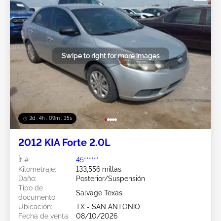
Swipe to right for more images
3d : 4h : 09m : 33s
2012 KIA Forte 2.0L
Ít #:
45******
Kilometraje:
133,556 millas
Daño:
Posterior/Suspensión
Tipo de
Salvage Texas
documento:
Ubicación:
TX - SAN ANTONIO
Fecha de venta:
08/10/2026