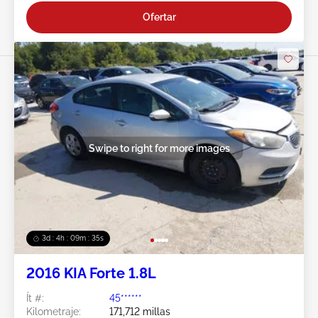
Ofertar
Swipe to right for more images
3d : 4h : 09m : 33s
2016 KIA Forte 1.8L
Ít #:
45******
Kilometraje:
171,712 millas