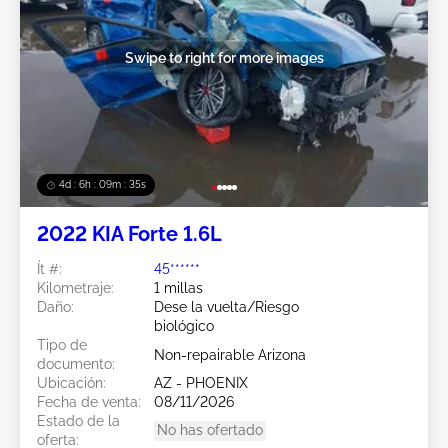
Swipe to right for more images
4d : 6h : 09m : 33s
2022 KIA Forte 1.6L
Ít #:
45******
Kilometraje:
1 millas
Daño:
Dese la vuelta/Riesgo
biológico
Tipo de
Non-repairable Arizona
documento:
Ubicación:
AZ - PHOENIX
Fecha de venta:
08/11/2026
Estado de la
No has ofertado
oferta: