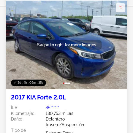
Swipe to right for more images
3d : 4h : 09m : 33s
2017 KIA Forte 2.0L
Ít #:
45******
Kilometraje:
130,753 millas
Daño:
Delantero
trasero/Suspensión
Tipo de