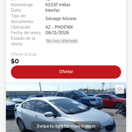
Kilometraje:
63,537 millas
Daño:
Interfaz
Tipo de
Salvage Arizona
documento:
Ubicación:
AZ - PHOENIX
Fecha de venta:
08/11/2026
Estado de la
No has ofertado
oferta:
Oferta actual:
$0
Ofertar
Swipe to right for more images