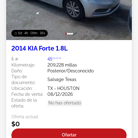
5d : 4h : 09m : 33s
2014 KIA Forte 1.8L
Ít #:
45******
Kilometraje:
209,228 millas
Daño:
Posterior/Desconocido
Tipo de
Salvage Texas
documento:
Ubicación:
TX - HOUSTON
Fecha de venta:
08/12/2026
Estado de la
No has ofertado
oferta:
Oferta actual:
$0
Ofertar