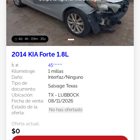
4d : 4h : 09m : 33s
2014 KIA Forte 1.8L
Ít #:
45******
Kilometraje:
1 millas
Daño:
Interfaz/Ninguno
Tipo de
Salvage Texas
documento:
Ubicación:
TX - LUBBOCK
Fecha de venta:
08/11/2026
Estado de la
No has ofertado
oferta:
Oferta actual:
$0