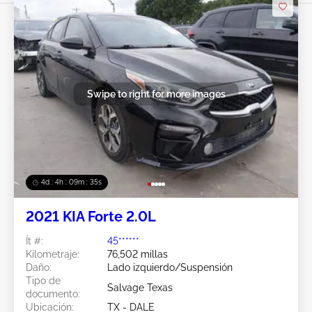
Swipe to right for more images
4d : 4h : 09m : 33s
2021 KIA Forte 2.0L
Ít #:
45******
Kilometraje:
76,502 millas
Daño:
Lado izquierdo/Suspensión
Tipo de
Salvage Texas
documento:
Ubicación:
TX - DALE