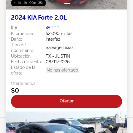
4d : 4h : 09m : 33s
2024 KIA Forte 2.0L
Ít #:
45******
Kilometraje:
52,090 millas
Daño:
Interfaz
Tipo de
Salvage Texas
documento:
Ubicación:
TX - JUSTIN
Fecha de venta:
08/11/2026
Estado de la
No has ofertado
oferta:
Oferta actual:
$0
Ofertar