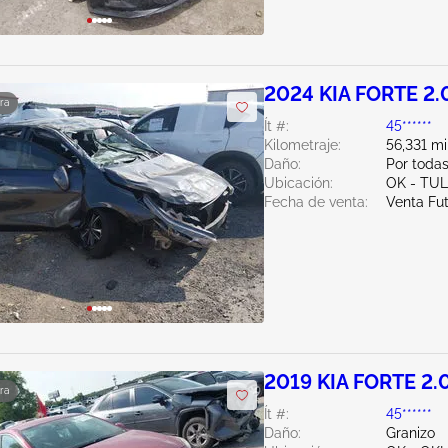
2024 KIA FORTE 2.
ra
Ít #:
45******
Kilometraje:
56,331 mi
Daño:
Por toda
Ubicación:
OK - TU
Fecha de venta:
Venta Fu
2019 KIA FORTE 2.
ra
Ít #:
45******
Daño:
Granizo