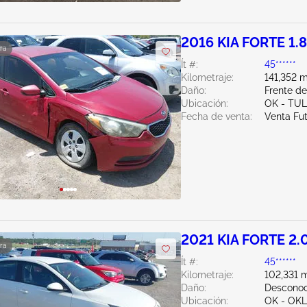
2016 KIA FORTE 1.
ra
Ít #:
45******
Kilometraje:
141,352 m
Daño:
Frente d
Ubicación:
OK - TU
Fecha de venta:
Venta Fu
2021 KIA FORTE 2.
ra
Ít #:
45******
Kilometraje:
102,331 m
Daño:
Desconoc
Ubicación:
OK - OK