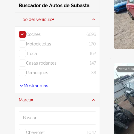
Buscador de Autos de Subasta
Tipo del vehículo
Coches
6696
Motocicletas
170
Troca
162
Casas rodantes
147
Venta Futu
Remolques
38
Mostrar más
Marca
Buscar
Chevrolet
1047