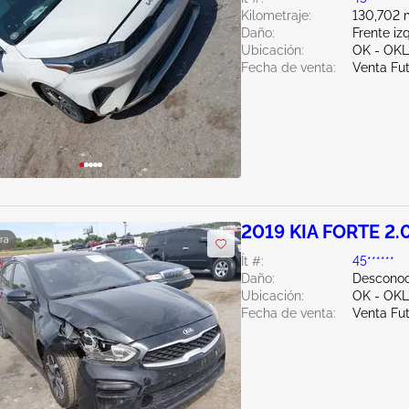
Kilometraje:
130,702 m
Daño:
Frente iz
Ubicación:
OK - OK
Fecha de venta:
Venta Fu
2019 KIA FORTE 2.
ra
Ít #:
45******
Daño:
Desconoc
Ubicación:
OK - OK
Fecha de venta:
Venta Fu