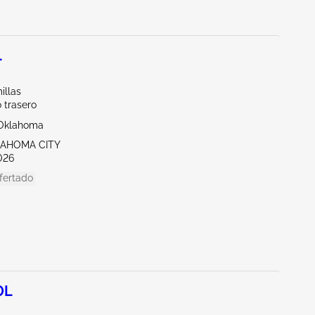
L
illas
 trasero
Oklahoma
LAHOMA CITY
026
fertado
0L