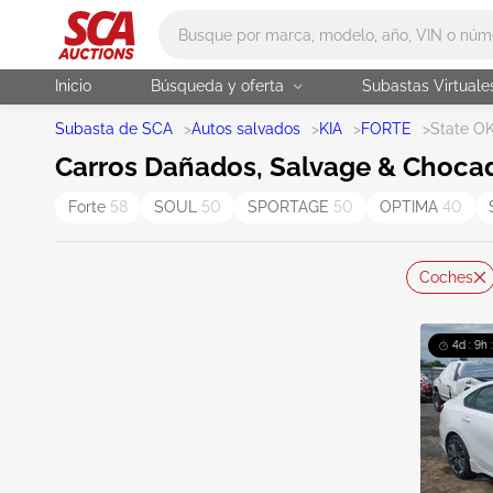
Main search
Inicio
Búsqueda y oferta
Subastas Virtuale
Subasta de SCA
>
Autos salvados
>
KIA
>
FORTE
>
State O
Carros Dañados, Salvage & Chocad
Forte
58
SOUL
50
SPORTAGE
50
OPTIMA
40
Coches
4d : 9h 