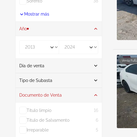
Sorento
38
Mostrar más
Año
De
A
Venta Futu
Día de venta
De
A
Tipo de Subasta
Documento de Venta
Subasta
60
Título limpio
16
Titulo de Salvamento
6
Irreparable
5