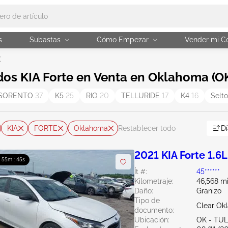
s
Subastas
Cómo Empezar
Vender mi C
K
os KIA Forte en Venta en Oklahoma (O
SORENTO
37
K5
25
RIO
20
TELLURIDE
17
K4
16
Selt
KIA
FORTE
Oklahoma
Dí
Restablecer todo
2021 KIA Forte 1.6L
: 55m : 44s
Ít #:
45******
Kilometraje:
46,568 mi
Daño:
Granizo
Tipo de
Clear Ok
documento:
Ubicación:
OK - TU