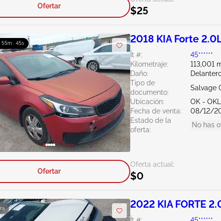
Ofertar
$25
2018 KIA Forte 2.0
: 55m : 44s
Ít #:
45******
Kilometraje:
113,001 m
Daño:
Delantero
Tipo de
Salvage 
documento:
Ubicación:
OK - OK
Fecha de venta:
08/12/2
Estado de la
No has o
oferta:
Oferta actual:
Ofertar
$0
2022 KIA FORTE 2.
ra
Ít #:
45******