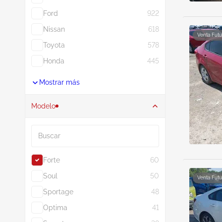
Ford
922
Nissan
618
Venta Futu
Toyota
578
Honda
445
Mostrar más
Modelo
Buscar
Forte
60
Soul
50
Venta Futu
Sportage
48
Optima
41