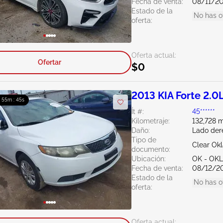
Fecha de venta:
08/11/2
Estado de la
No has o
oferta:
Oferta actual:
Ofertar
$0
2013 KIA Forte 2.0
: 55m : 44s
Ít #:
45******
Kilometraje:
132,728 m
Daño:
Lado der
Tipo de
Clear Ok
documento:
Ubicación:
OK - OK
Fecha de venta:
08/12/2
Estado de la
No has o
oferta:
Oferta actual: