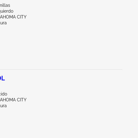
illas
quierdo
LAHOMA CITY
tura
0L
ido
LAHOMA CITY
tura