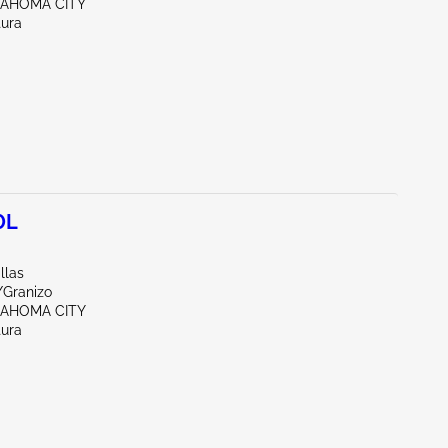
LAHOMA CITY
tura
0L
llas
/Granizo
LAHOMA CITY
tura