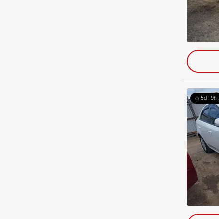
5d : 9h 