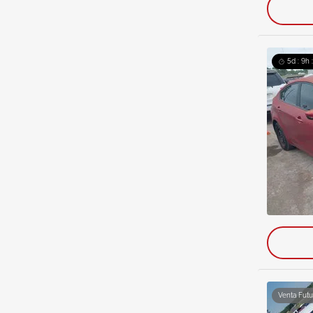
5d : 9h 
Venta Futu