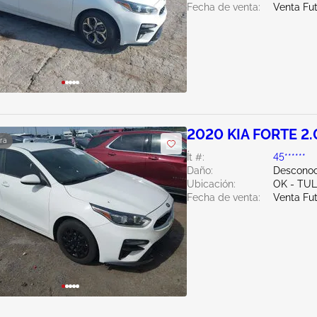
Fecha de venta:
Venta Fu
2020 KIA FORTE 2.
ra
Ít #:
45******
Daño:
Desconoc
Ubicación:
OK - TU
Fecha de venta:
Venta Fu