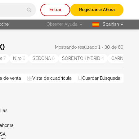
Entrar
Registrarse Ahora
oche
Obtener Ayuda
Spanish
selected
K)
Mostrando resultado 1 - 30 de 60
os
7
Niro
6
SEDONA
6
SORENTO HYBRID
4
CARNIVAL 
a de venta
Vista de cuadrícula
Guardar Búsqueda
llas
lahoma
LSA