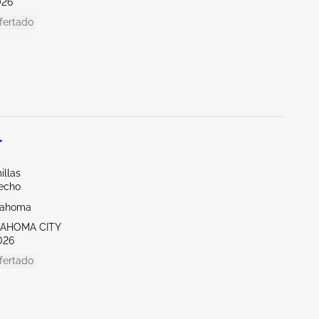
026
fertado
L
illas
echo
lahoma
LAHOMA CITY
026
fertado