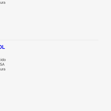
tura
0L
ido
LSA
tura