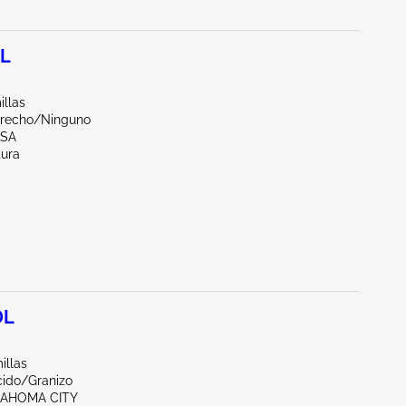
8L
illas
erecho/Ninguno
LSA
tura
0L
illas
ido/Granizo
LAHOMA CITY