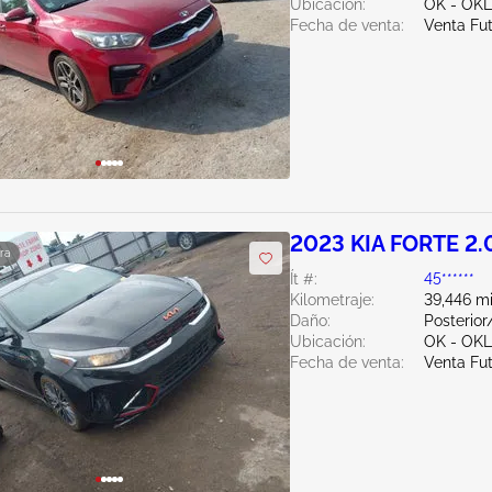
Ubicación:
OK - OK
Fecha de venta:
Venta Fu
2023 KIA FORTE 2.
ra
Ít #:
45******
Kilometraje:
39,446 mi
Daño:
Posterior
Ubicación:
OK - OK
Fecha de venta:
Venta Fu