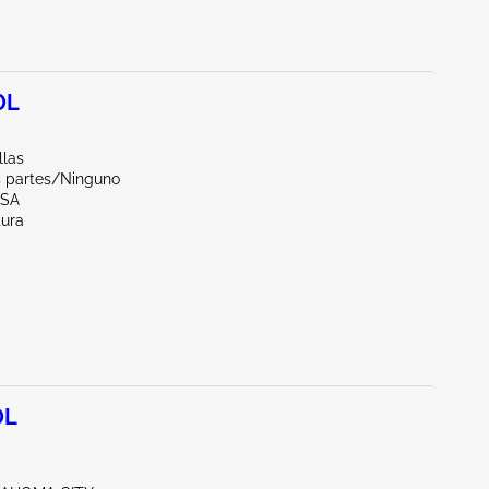
0L
llas
s partes/Ninguno
LSA
tura
0L