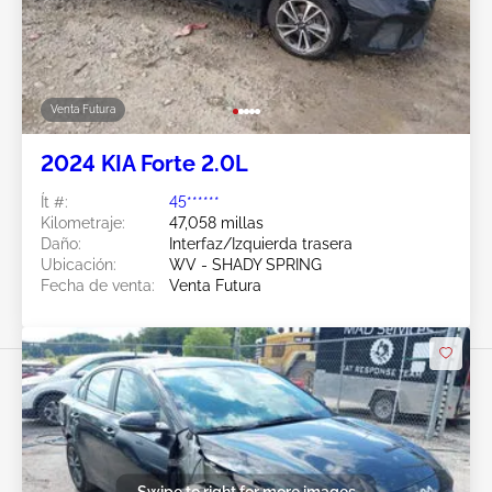
Venta Futura
2024 KIA Forte 2.0L
Ít #:
45******
Kilometraje:
47,058 millas
Daño:
Interfaz/Izquierda trasera
Ubicación:
WV - SHADY SPRING
Fecha de venta:
Venta Futura
Swipe to right for more images