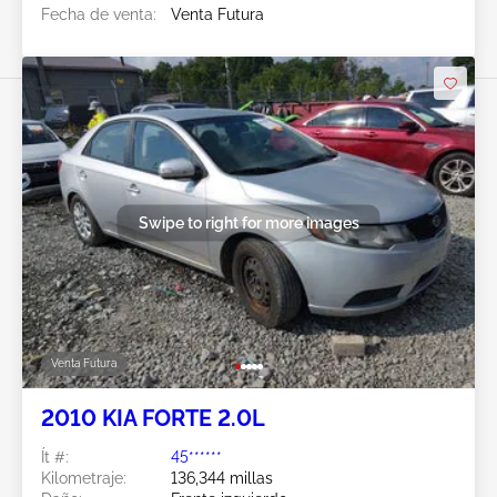
Fecha de venta:
Venta Futura
Swipe to right for more images
Venta Futura
2010 KIA FORTE 2.0L
Ít #:
45******
Kilometraje:
136,344 millas