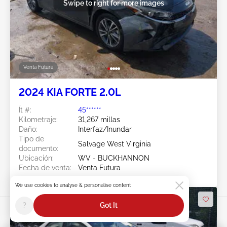
Swipe to right for more images
Venta Futura
2024 KIA FORTE 2.0L
Ít #:
45******
Kilometraje:
31,267 millas
Daño:
Interfaz/Inundar
Tipo de
Salvage West Virginia
documento:
Ubicación:
WV - BUCKHANNON
Fecha de venta:
Venta Futura
We use cookies to analyse & personalise content
?
Got It