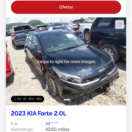
Ofertar
Swipe to right for more images
5d : 1h : 15m : 45s
2023 KIA Forte 2.0L
Ít #:
44******
Kilometraje:
42,611 millas