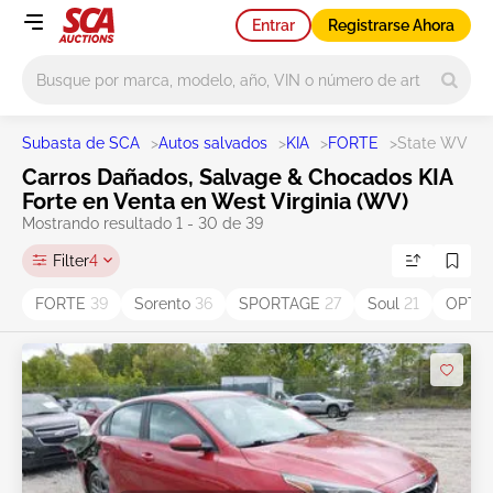
Entrar
Registrarse Ahora
Main search
Subasta de SCA
>
Autos salvados
>
KIA
>
FORTE
>
State WV
Carros Dañados, Salvage & Chocados KIA
Forte en Venta en West Virginia (WV)
Mostrando resultado 1 - 30 de 39
Filter
4
FORTE
39
Sorento
36
SPORTAGE
27
Soul
21
OPTI