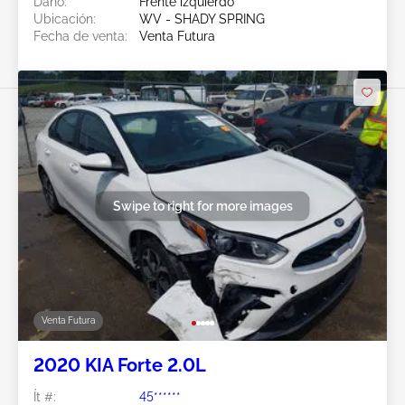
Daño:
Frente izquierdo
Ubicación:
WV - SHADY SPRING
Fecha de venta:
Venta Futura
Swipe to right for more images
Venta Futura
2020 KIA Forte 2.0L
Ít #:
45******