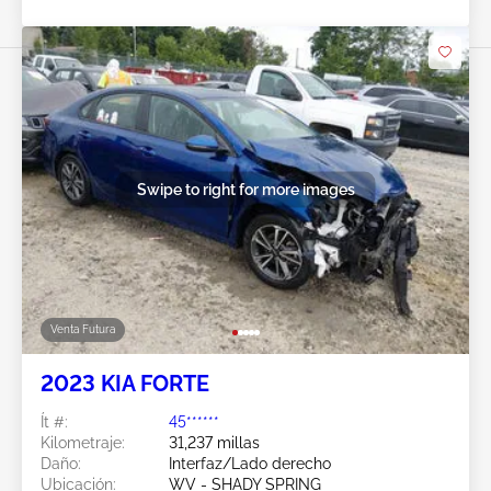
Swipe to right for more images
Venta Futura
2023 KIA FORTE
Ít #:
45******
Kilometraje:
31,237 millas
Daño:
Interfaz/Lado derecho
Ubicación:
WV - SHADY SPRING