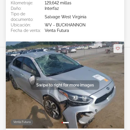
Kilometraje:
129,642 millas
Daño:
Interfaz
Tipo de
Salvage West Virginia
documento:
Ubicación:
WV - BUCKHANNON
Fecha de venta:
Venta Futura
Swipe to right for more images
Venta Futura