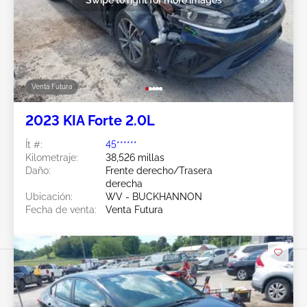
Venta Futura
2023 KIA Forte 2.0L
Ít #:
45******
Kilometraje:
38,526 millas
Daño:
Frente derecho/Trasera
derecha
Ubicación:
WV - BUCKHANNON
Fecha de venta:
Venta Futura