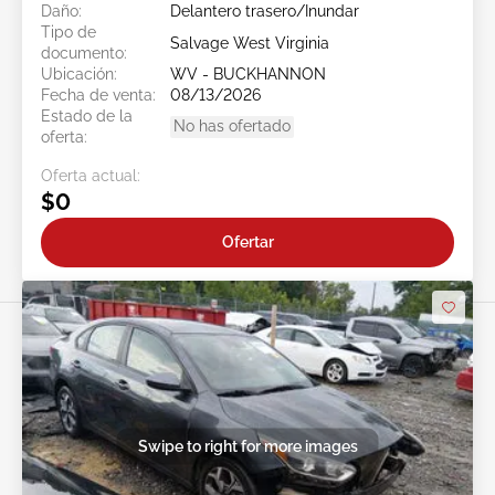
Daño:
Delantero trasero/Inundar
Tipo de
Salvage West Virginia
documento:
Ubicación:
WV - BUCKHANNON
Fecha de venta:
08/13/2026
Estado de la
No has ofertado
oferta:
Oferta actual:
$0
Ofertar
Swipe to right for more images