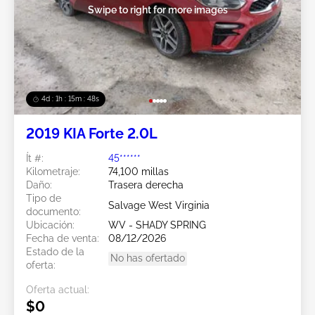
Swipe to right for more images
4d : 1h : 15m : 45s
2019 KIA Forte 2.0L
Ít #:
45******
Kilometraje:
74,100 millas
Daño:
Trasera derecha
Tipo de
Salvage West Virginia
documento:
Ubicación:
WV - SHADY SPRING
Fecha de venta:
08/12/2026
Estado de la
No has ofertado
oferta:
Oferta actual:
$0