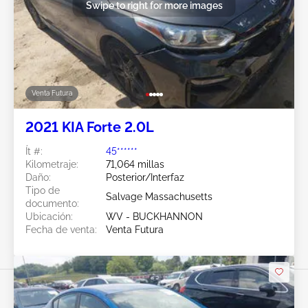
Swipe to right for more images
Venta Futura
2021 KIA Forte 2.0L
Ít #:
45******
Kilometraje:
71,064 millas
Daño:
Posterior/Interfaz
Tipo de
Salvage Massachusetts
documento:
Ubicación:
WV - BUCKHANNON
Fecha de venta:
Venta Futura