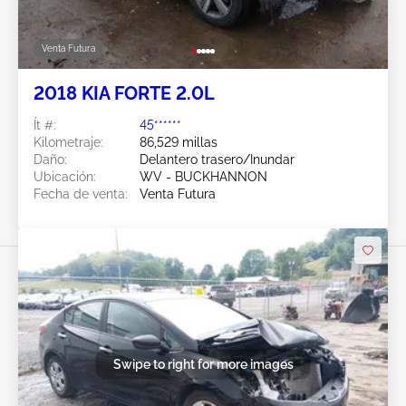
Venta Futura
2018 KIA FORTE 2.0L
Ít #:
45******
Kilometraje:
86,529 millas
Daño:
Delantero trasero/Inundar
Ubicación:
WV - BUCKHANNON
Fecha de venta:
Venta Futura
Swipe to right for more images