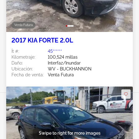
Venta Futura
2017 KIA FORTE 2.0L
Ít #:
45******
Kilometraje:
100,524 millas
Daño:
Interfaz/Inundar
Ubicación:
WV - BUCKHANNON
Fecha de venta:
Venta Futura
Swipe to right for more images