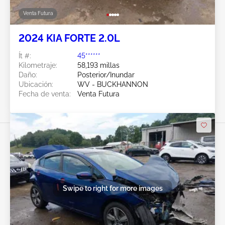
Venta Futura
2024 KIA FORTE 2.0L
Ít #:
45******
Kilometraje:
58,193 millas
Daño:
Posterior/Inundar
Ubicación:
WV - BUCKHANNON
Fecha de venta:
Venta Futura
Swipe to right for more images