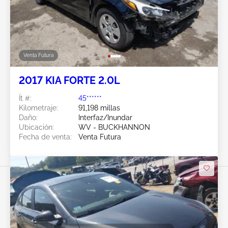
Venta Futura
2017 KIA FORTE 2.0L
Ít #:
45******
Kilometraje:
91,198 millas
Daño:
Interfaz/Inundar
Ubicación:
WV - BUCKHANNON
Fecha de venta:
Venta Futura