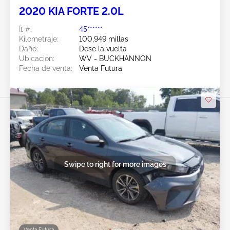
2020 KIA FORTE 2.0L
Ít #:
45******
Kilometraje:
100,949 millas
Daño:
Dese la vuelta
Ubicación:
WV - BUCKHANNON
Fecha de venta:
Venta Futura
Swipe to right for more images
Venta Futura