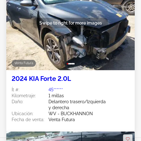
Swipe to right for more images
Venta Futura
2024 KIA Forte 2.0L
Ít #:
45******
Kilometraje:
1 millas
Daño:
Delantero trasero/Izquierda
y derecha
Ubicación:
WV - BUCKHANNON
Fecha de venta:
Venta Futura