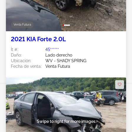
Venta Futura
2021 KIA Forte 2.0L
Ít #:
45******
Daño:
Lado derecho
Ubicación:
WV - SHADY SPRING
Fecha de venta:
Venta Futura
Swipe to right for more images