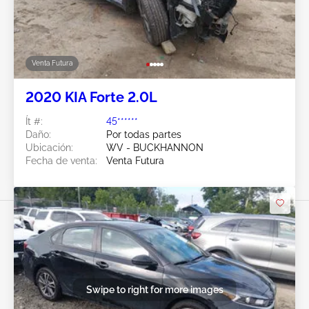
Venta Futura
2020 KIA Forte 2.0L
Ít #:
45******
Daño:
Por todas partes
Ubicación:
WV - BUCKHANNON
Fecha de venta:
Venta Futura
Swipe to right for more images