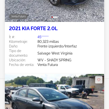
Venta Futura
2021 KIA FORTE 2.0L
Ít #:
45******
Kilometraje:
80,323 millas
Daño:
Frente izquierdo/Interfaz
Tipo de
Salvage West Virginia
documento:
Ubicación:
WV - SHADY SPRING
Fecha de venta:
Venta Futura