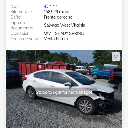
Ít #:
45******
Kilometraje:
158,929 millas
Daño:
Frente derecho
Tipo de
Salvage West Virginia
documento:
Ubicación:
WV - SHADY SPRING
Fecha de venta:
Venta Futura
Swipe to right for more images