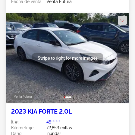
Fecha de venta:
Venta Futura
Swipe to right for more images
Venta Futura
2023 KIA FORTE 2.0L
Ít #:
45******
Kilometraje:
72,853 millas
Daño:
Inundar