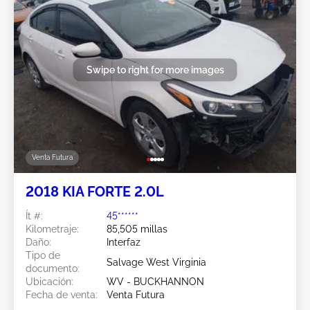
Swipe to right for more images
Venta Futura
2018 KIA FORTE 2.0L
Ít #:
45******
Kilometraje:
85,505 millas
Daño:
Interfaz
Tipo de
Salvage West Virginia
documento:
Ubicación:
WV - BUCKHANNON
Fecha de venta:
Venta Futura