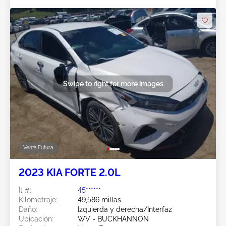
Swipe to right for more images
Venta Futura
2023 KIA FORTE 2.0L
Ít #:
45******
Kilometraje:
49,586 millas
Daño:
Izquierda y derecha/Interfaz
Ubicación:
WV - BUCKHANNON