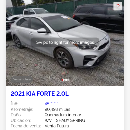
Swipe to right for more images
Venta Futura
2021 KIA FORTE 2.0L
Ít #:
45******
Kilometraje:
90,498 millas
Daño:
Quemadura interior
Ubicación:
WV - SHADY SPRING
Fecha de venta:
Venta Futura