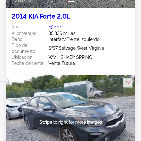
Venta Futura
2014 KIA Forte 2.0L
Ít #:
45******
Kilometraje:
85,336 millas
Daño:
Interfaz/Frente izquierdo
Tipo de
Sf97 Salvage West Virginia
documento:
Ubicación:
WV - SHADY SPRING
Fecha de venta:
Venta Futura
Swipe to right for more images