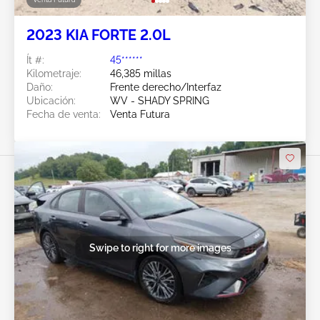
2023 KIA FORTE 2.0L
Ít #:
45******
Kilometraje:
46,385 millas
Daño:
Frente derecho/Interfaz
Ubicación:
WV - SHADY SPRING
Fecha de venta:
Venta Futura
Swipe to right for more images