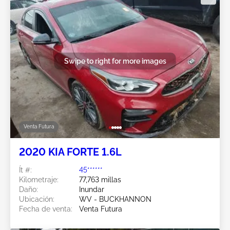
Swipe to right for more images
Venta Futura
2020 KIA FORTE 1.6L
Ít #:
45******
Kilometraje:
77,763 millas
Daño:
Inundar
Ubicación:
WV - BUCKHANNON
Fecha de venta:
Venta Futura