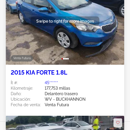
Swipe to right for more images
Venta Futura
2015 KIA FORTE 1.8L
Ít #:
45******
Kilometraje:
177,753 millas
Daño:
Delantero trasero
Ubicación:
WV - BUCKHANNON
Fecha de venta:
Venta Futura