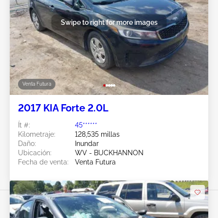
Swipe to right for more images
Venta Futura
2017 KIA Forte 2.0L
Ít #:
45******
Kilometraje:
128,535 millas
Daño:
Inundar
Ubicación:
WV - BUCKHANNON
Fecha de venta:
Venta Futura