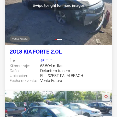
Swipe to right for more images
Venta Futura
2018 KIA FORTE 2.0L
Ít #:
45******
Kilometraje:
68,504 millas
Daño:
Delantero trasero
Ubicación:
FL - WEST PALM BEACH
Fecha de venta:
Venta Futura