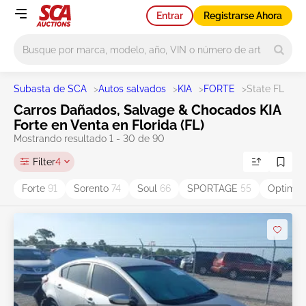
Entrar
Registrarse Ahora
Main search
Subasta de SCA
>
Autos salvados
>
KIA
>
FORTE
>
State FL
Carros Dañados, Salvage & Chocados KIA
Forte en Venta en Florida (FL)
Mostrando resultado 1 - 30 de 90
Filter
4
Forte
91
Sorento
74
Soul
66
SPORTAGE
55
Optima