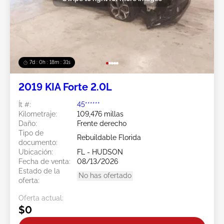
7d : 0h : 18m : 28s
2019 KIA Forte 2.0L
Ít #:
45******
Kilometraje:
109,476 millas
Daño:
Frente derecho
Tipo de
Rebuildable Florida
documento:
Ubicación:
FL - HUDSON
Fecha de venta:
08/13/2026
Estado de la
No has ofertado
oferta:
Oferta actual:
$0