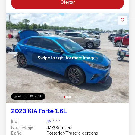
Ofertar
Swipe to right for more images
7d : 0h : 18m : 28s
2023 KIA Forte 1.6L
Ít #:
45******
Kilometraje:
37,209 millas
Daño:
Posterior/Trasera derecha