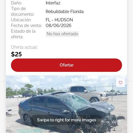
Daño:
Interfaz
Tipo de
Rebuildable Florida
documento:
Ubicación:
FL - HUDSON
Fecha de venta:
08/06/2026
Estado de la
No has ofertado
oferta:
Oferta actual:
$25
Ofertar
Swipe to right for more images