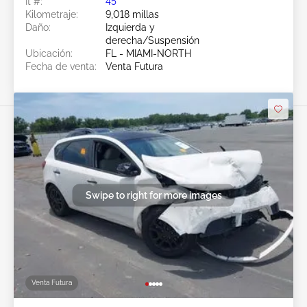
Ít #:
45******
Kilometraje:
9,018 millas
Daño:
Izquierda y
derecha/Suspensión
Ubicación:
FL - MIAMI-NORTH
Fecha de venta:
Venta Futura
Swipe to right for more images
Venta Futura