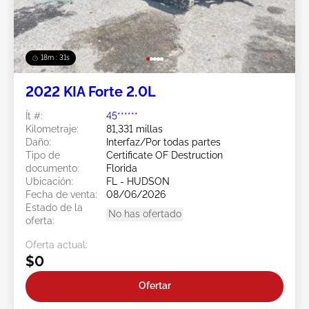
18m : 28s
2022 KIA Forte 2.0L
Ít #:
45******
Kilometraje:
81,331 millas
Daño:
Interfaz/Por todas partes
Tipo de
Certificate OF Destruction
documento:
Florida
Ubicación:
FL - HUDSON
Fecha de venta:
08/06/2026
Estado de la
No has ofertado
oferta:
Oferta actual:
$0
Ofertar