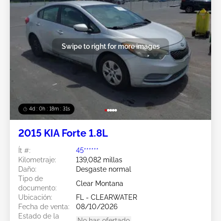
Swipe to right for more images
4d : 0h : 18m : 28s
2015 KIA Forte 1.8L
Ít #:
45******
Kilometraje:
139,082 millas
Daño:
Desgaste normal
Tipo de
Clear Montana
documento:
Ubicación:
FL - CLEARWATER
Fecha de venta:
08/10/2026
Estado de la
No has ofertado