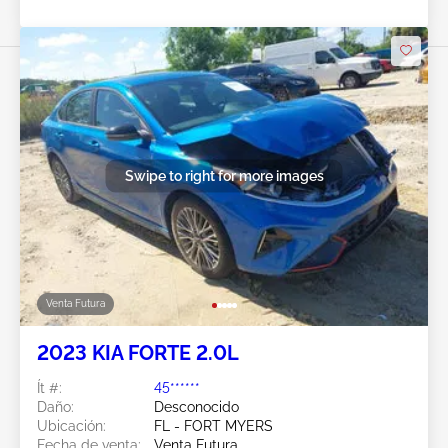
Swipe to right for more images
Venta Futura
2023 KIA FORTE 2.0L
Ít #:
45******
Daño:
Desconocido
Ubicación:
FL - FORT MYERS
Fecha de venta:
Venta Futura