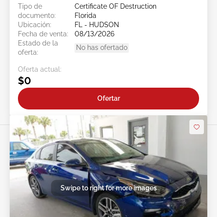
Tipo de
Certificate OF Destruction
documento:
Florida
Ubicación:
FL - HUDSON
Fecha de venta:
08/13/2026
Estado de la
No has ofertado
oferta:
Oferta actual:
$0
Ofertar
Swipe to right for more images