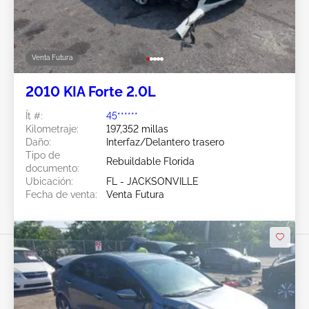
Venta Futura
2010 KIA Forte 2.0L
Ít #:
45******
Kilometraje:
197,352 millas
Daño:
Interfaz/Delantero trasero
Tipo de
Rebuildable Florida
documento:
Ubicación:
FL - JACKSONVILLE
Fecha de venta:
Venta Futura