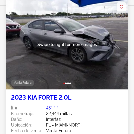
Swipe to right for more images
Venta Futura
2023 KIA FORTE 2.0L
Ít #:
45******
Kilometraje:
22,444 millas
Daño:
Interfaz
Ubicación:
FL - MIAMI-NORTH
Fecha de venta:
Venta Futura