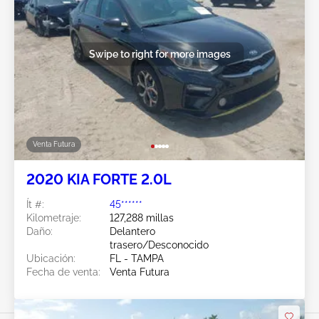
Swipe to right for more images
Venta Futura
2020 KIA FORTE 2.0L
Ít #:
45******
Kilometraje:
127,288 millas
Daño:
Delantero
trasero/Desconocido
Ubicación:
FL - TAMPA
Fecha de venta:
Venta Futura