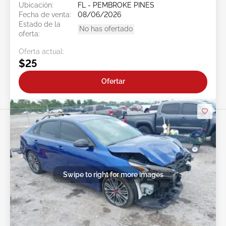
Ubicación:
FL - PEMBROKE PINES
Fecha de venta:
08/06/2026
Estado de la
No has ofertado
oferta:
Oferta actual:
$25
Ofertar
Swipe to right for more images