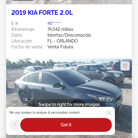
2019 KIA FORTE 2.0L
Ít #:
45******
Kilometraje:
74,542 millas
Daño:
Interfaz/Desconocido
Ubicación:
FL - ORLANDO
Fecha de venta:
Venta Futura
Swipe to right for more images
We use cookies to analyse & personalise content
?
Got It