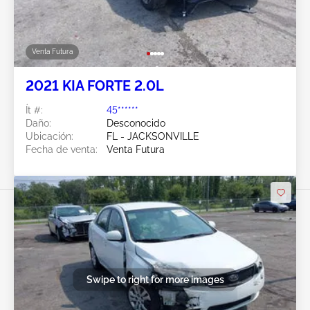
Venta Futura
2021 KIA FORTE 2.0L
Ít #:
45******
Daño:
Desconocido
Ubicación:
FL - JACKSONVILLE
Fecha de venta:
Venta Futura
Swipe to right for more images