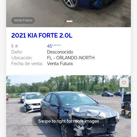
Venta Futura
2021 KIA FORTE 2.0L
Ít #:
45******
Daño:
Desconocido
Ubicación:
FL - ORLANDO-NORTH
Fecha de venta:
Venta Futura
Swipe to right for more images