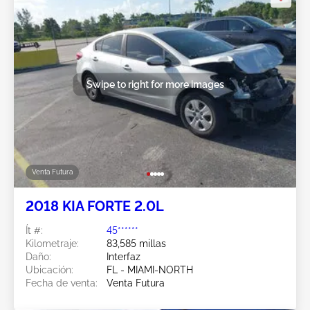
Swipe to right for more images
Venta Futura
2018 KIA FORTE 2.0L
Ít #:
45******
Kilometraje:
83,585 millas
Daño:
Interfaz
Ubicación:
FL - MIAMI-NORTH
Fecha de venta:
Venta Futura