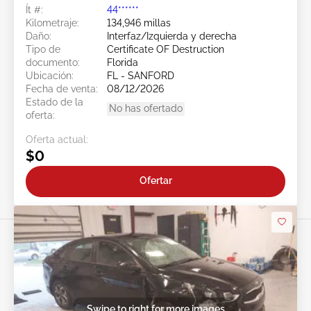
Ít #:
44******
Kilometraje:
134,946 millas
Daño:
Interfaz/Izquierda y derecha
Tipo de
Certificate OF Destruction
documento:
Florida
Ubicación:
FL - SANFORD
Fecha de venta:
08/12/2026
Estado de la
No has ofertado
oferta:
Oferta actual:
$0
Ofertar
Swipe to right for more images