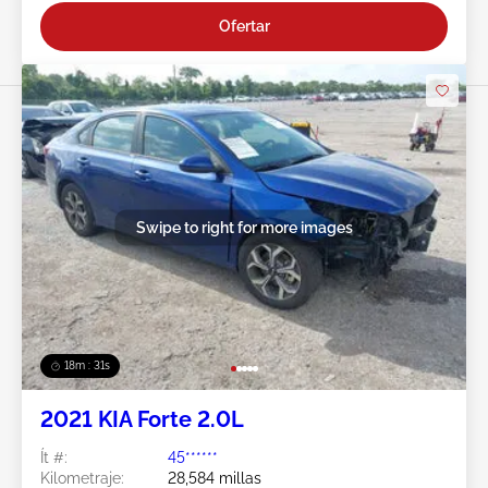
Ofertar
Swipe to right for more images
18m : 28s
2021 KIA Forte 2.0L
Ít #:
45******
Kilometraje:
28,584 millas