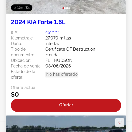
18m : 28s
2024 KIA Forte 1.6L
Ít #:
45******
Kilometraje:
27,070 millas
Daño:
Interfaz
Tipo de
Certificate OF Destruction
documento:
Florida
Ubicación:
FL - HUDSON
Fecha de venta:
08/06/2026
Estado de la
No has ofertado
oferta:
Oferta actual:
$0
Ofertar