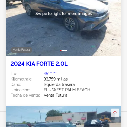
Swipe to right for more images
Venta Futura
2024 KIA FORTE 2.0L
Ít #:
45******
Kilometraje:
33,759 millas
Daño:
Izquierda trasera
Ubicación:
FL - WEST PALM BEACH
Fecha de venta:
Venta Futura