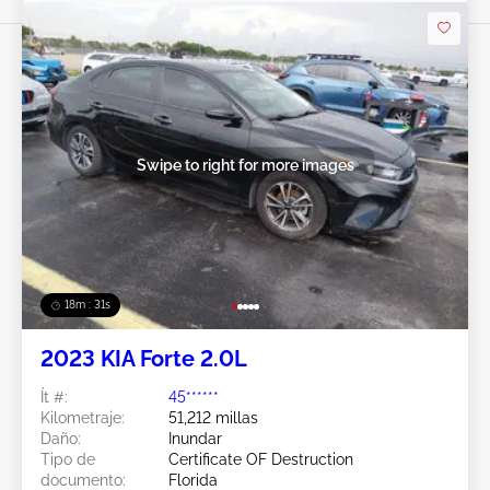
Swipe to right for more images
18m : 28s
2023 KIA Forte 2.0L
Ít #:
45******
Kilometraje:
51,212 millas
Daño:
Inundar
Tipo de
Certificate OF Destruction
documento:
Florida