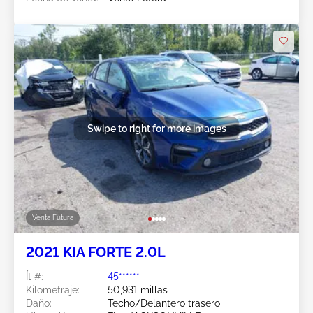
Swipe to right for more images
Venta Futura
2021 KIA FORTE 2.0L
Ít #:
45******
Kilometraje:
50,931 millas
Daño:
Techo/Delantero trasero