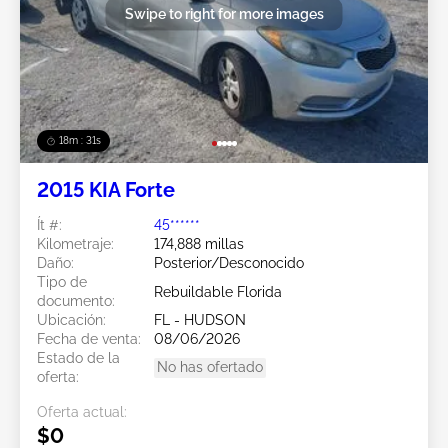
Swipe to right for more images
18m : 28s
2015 KIA Forte
Ít #:
45******
Kilometraje:
174,888 millas
Daño:
Posterior/Desconocido
Tipo de
Rebuildable Florida
documento:
Ubicación:
FL - HUDSON
Fecha de venta:
08/06/2026
Estado de la
No has ofertado
oferta:
Oferta actual:
$0