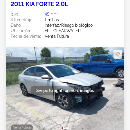
2011 KIA FORTE 2.0L
Ít #:
45******
Kilometraje:
1 millas
Daño:
Interfaz/Riesgo biológico
Ubicación:
FL - CLEARWATER
Fecha de venta:
Venta Futura
Swipe to right for more images
Venta Futura