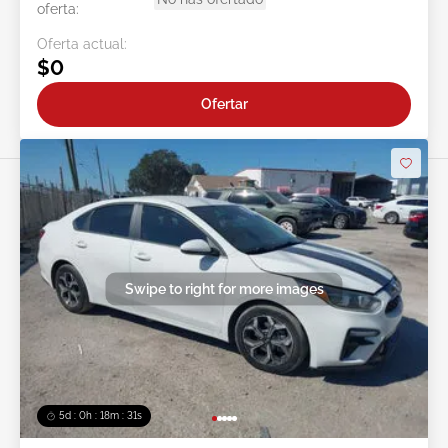
oferta:
Oferta actual:
$0
Ofertar
Swipe to right for more images
5d : 0h : 18m : 28s