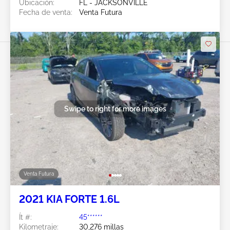
Ubicación:
FL - JACKSONVILLE
Fecha de venta:
Venta Futura
Swipe to right for more images
Venta Futura
2021 KIA FORTE 1.6L
Ít #:
45******
Kilometraje:
30,276 millas