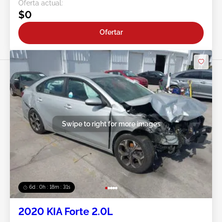
Oferta actual:
$0
Ofertar
Swipe to right for more images
6d : 0h : 18m : 28s
2020 KIA Forte 2.0L