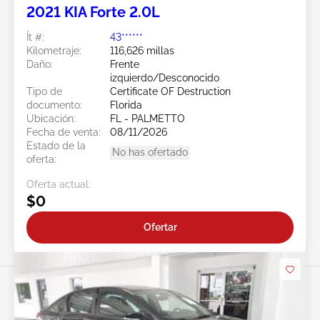
2021 KIA Forte 2.0L
Ít #:
43******
Kilometraje:
116,626 millas
Daño:
Frente
izquierdo/Desconocido
Tipo de
Certificate OF Destruction
documento:
Florida
Ubicación:
FL - PALMETTO
Fecha de venta:
08/11/2026
Estado de la
No has ofertado
oferta:
Oferta actual:
$0
Ofertar