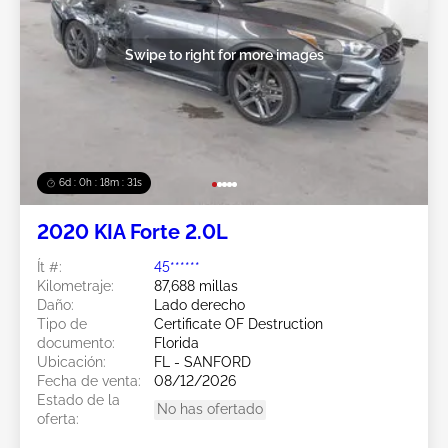
Swipe to right for more images
6d : 0h : 18m : 28s
2020 KIA Forte 2.0L
Ít #:
45******
Kilometraje:
87,688 millas
Daño:
Lado derecho
Tipo de
Certificate OF Destruction
documento:
Florida
Ubicación:
FL - SANFORD
Fecha de venta:
08/12/2026
Estado de la
No has ofertado
oferta: