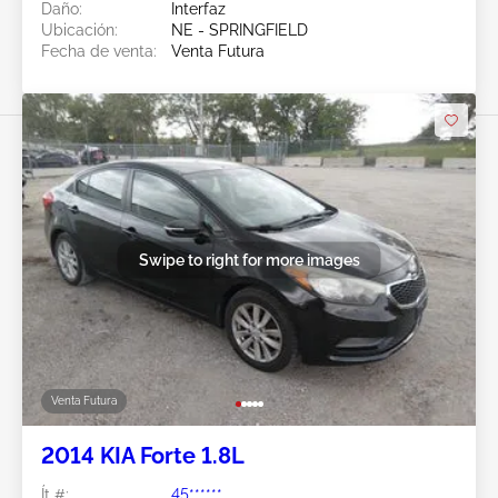
Daño:
Interfaz
Ubicación:
NE - SPRINGFIELD
Fecha de venta:
Venta Futura
Swipe to right for more images
Venta Futura
2014 KIA Forte 1.8L
Ít #:
45******