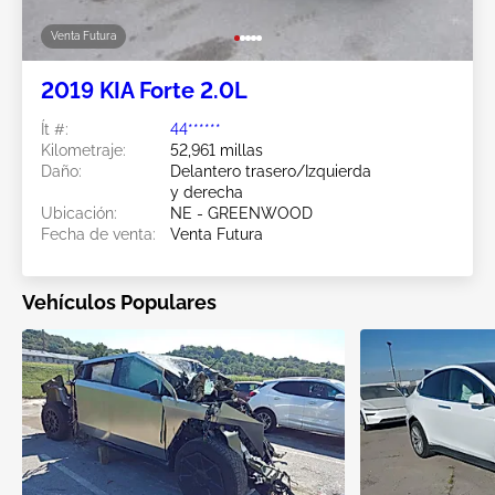
Venta Futura
2019 KIA Forte 2.0L
Ít #:
44******
Kilometraje:
52,961 millas
Daño:
Delantero trasero/Izquierda
y derecha
Ubicación:
NE - GREENWOOD
Fecha de venta:
Venta Futura
Vehículos Populares