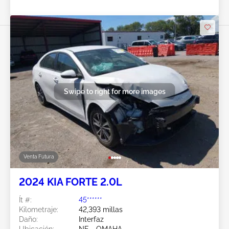
Swipe to right for more images
Venta Futura
2024 KIA FORTE 2.0L
Ít #:
45******
Kilometraje:
42,393 millas
Daño:
Interfaz
Ubicación:
NE - OMAHA