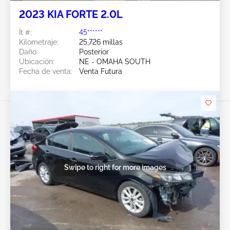
2023 KIA FORTE 2.0L
Ít #:
45******
Kilometraje:
25,726 millas
Daño:
Posterior
Ubicación:
NE - OMAHA SOUTH
Fecha de venta:
Venta Futura
Swipe to right for more images