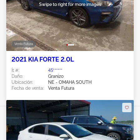
Swipe to right for more images
Venta Futura
2021 KIA FORTE 2.0L
Ít #:
45******
Daño:
Granizo
Ubicación:
NE - OMAHA SOUTH
Fecha de venta:
Venta Futura