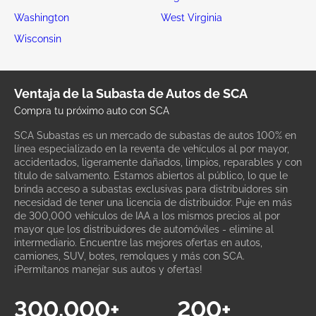
Washington
West Virginia
Wisconsin
Ventaja de la Subasta de Autos de SCA
Compra tu próximo auto con SCA
SCA Subastas es un mercado de subastas de autos 100% en
línea especializado en la reventa de vehículos al por mayor,
accidentados, ligeramente dañados, limpios, reparables y con
título de salvamento. Estamos abiertos al público, lo que le
brinda acceso a subastas exclusivas para distribuidores sin
necesidad de tener una licencia de distribuidor. Puje en más
de 300,000 vehículos de IAA a los mismos precios al por
mayor que los distribuidores de automóviles - elimine al
intermediario. Encuentre las mejores ofertas en autos,
camiones, SUV, botes, remolques y más con SCA.
¡Permítanos manejar sus autos y ofertas!
300,000+
200+