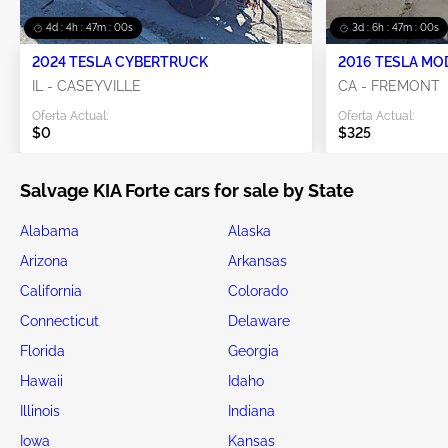
4d : 4h : 46m : 59s
3d : 6h : 46m : 59s
2024 TESLA CYBERTRUCK
2016 TESLA MO
IL - CASEYVILLE
CA - FREMONT
Oferta Actual:
Oferta Actual:
$0
$325
Salvage KIA Forte cars for sale by State
Alabama
Alaska
Arizona
Arkansas
California
Colorado
Connecticut
Delaware
Florida
Georgia
Hawaii
Idaho
Illinois
Indiana
Iowa
Kansas