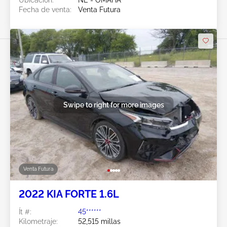
Fecha de venta:
Venta Futura
Swipe to right for more images
Venta Futura
2022 KIA FORTE 1.6L
Ít #:
45******
Kilometraje:
52,515 millas