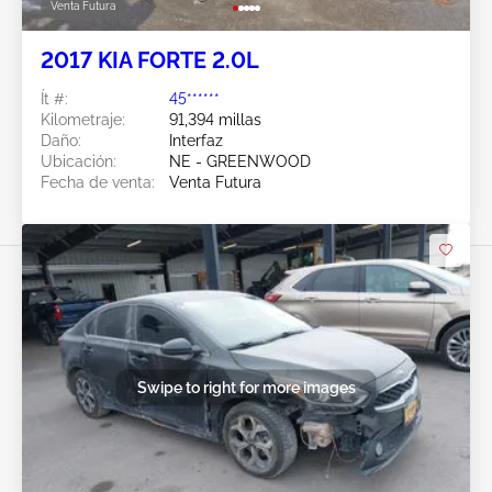
Venta Futura
2017 KIA FORTE 2.0L
Ít #:
45******
Kilometraje:
91,394 millas
Daño:
Interfaz
Ubicación:
NE - GREENWOOD
Fecha de venta:
Venta Futura
Swipe to right for more images