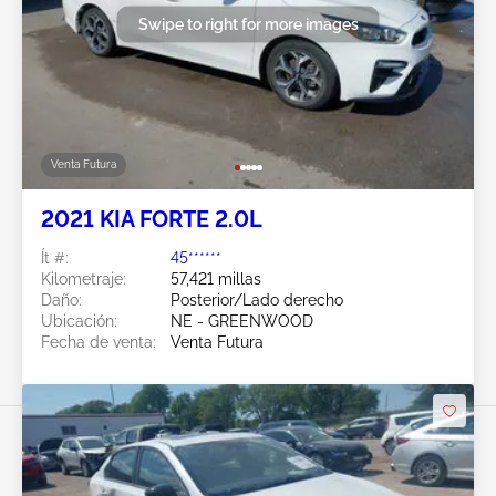
Swipe to right for more images
Venta Futura
2021 KIA FORTE 2.0L
Ít #:
45******
Kilometraje:
57,421 millas
Daño:
Posterior/Lado derecho
Ubicación:
NE - GREENWOOD
Fecha de venta:
Venta Futura