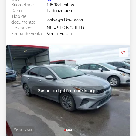
Kilometraje:
135,184 millas
Daño:
Lado izquierdo
Tipo de
Salvage Nebraska
documento:
Ubicación:
NE - SPRINGFIELD
Fecha de venta:
Venta Futura
Swipe to right for more images
Venta Futura