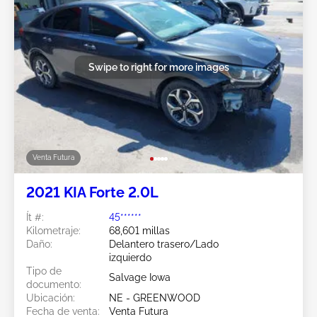
Swipe to right for more images
Venta Futura
2021 KIA Forte 2.0L
Ít #:
45******
Kilometraje:
68,601 millas
Daño:
Delantero trasero/Lado
izquierdo
Tipo de
Salvage Iowa
documento:
Ubicación:
NE - GREENWOOD
Fecha de venta:
Venta Futura