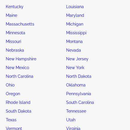
Kentucky
Louisiana
Maine
Maryland
Massachusetts
Michigan
Minnesota
Mississippi
Missouri
Montana
Nebraska
Nevada
New Hampshire
New Jersey
New Mexico
New York
North Carolina
North Dakota
Ohio
Oklahoma
Oregon
Pennsylvania
Rhode Island
South Carolina
South Dakota
Tennessee
Texas
Utah
Vermont
Virginia