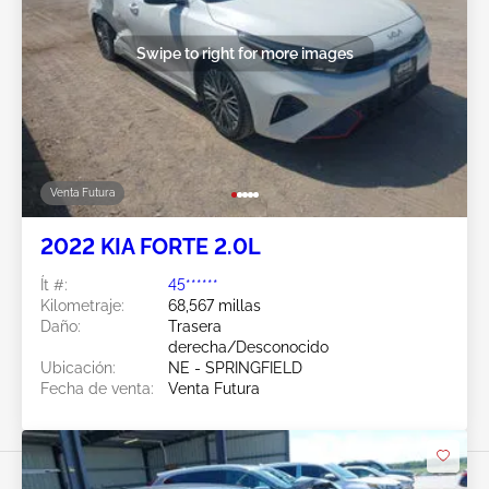
Swipe to right for more images
Venta Futura
2022 KIA FORTE 2.0L
Ít #:
45******
Kilometraje:
68,567 millas
Daño:
Trasera
derecha/Desconocido
Ubicación:
NE - SPRINGFIELD
Fecha de venta:
Venta Futura