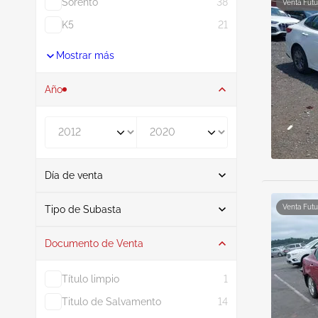
Sorento
38
Venta Futu
K5
21
Mostrar más
Año
De
A
Día de venta
De
A
Venta Futu
Tipo de Subasta
Documento de Venta
Subasta
38
Título limpio
1
Titulo de Salvamento
14