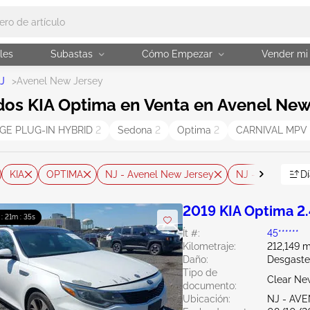
les
Subastas
Cómo Empezar
Vender mi
J
>
Avenel New Jersey
os KIA Optima en Venta en Avenel New 
GE PLUG-IN HYBRID
2
Sedona
2
Optima
2
CARNIVAL MPV
KIA
OPTIMA
NJ - Avenel New Jersey
NJ - Sayreville
Dí
2019 KIA Optima 2
 : 21m : 34s
Ít #:
45******
Kilometraje:
212,149 m
Daño:
Desgaste
Tipo de
Clear Ne
documento:
Ubicación:
NJ - AV