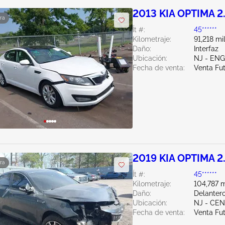
2013 KIA OPTIMA 2
ra
Ít #:
45******
Kilometraje:
91,218 mi
Daño:
Interfaz
Ubicación:
NJ - EN
Fecha de venta:
Venta Fu
2019 KIA OPTIMA 2
ra
Ít #:
45******
Kilometraje:
104,787 m
Daño:
Delantero
Ubicación:
NJ - CE
Fecha de venta:
Venta Fu