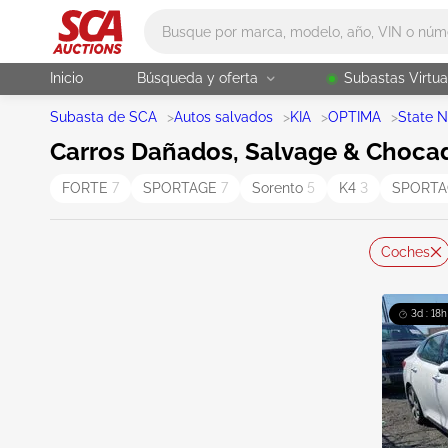
Main search
Inicio
Búsqueda y oferta
Subastas Virtua
Subasta de SCA
>
Autos salvados
>
KIA
>
OPTIMA
>
State N
Carros Dañados, Salvage & Chocad
FORTE
7
SPORTAGE
7
Sorento
5
K4
3
SPORTA
Coches
3d : 18h