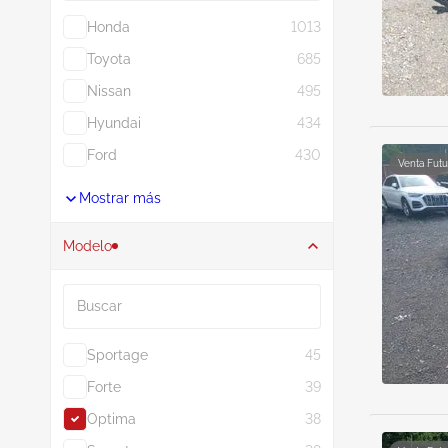
Honda
1013
Toyota
685
Nissan
495
Hyundai
434
Ford
430
Venta Futu
Mostrar más
Modelo
Buscar
Sportage
45
Forte
39
Optima
38