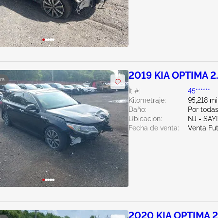
2019 KIA OPTIMA 2
ra
Ít #:
45******
Kilometraje:
95,218 mi
Daño:
Por todas
Ubicación:
NJ - SAY
Fecha de venta:
Venta Fu
2020 KIA OPTIMA 2