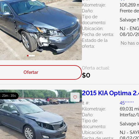
Kilometraje:
106,269 m
Daño:
Frente d
Tipo de
Salvage 
documento:
Ubicación:
NJ - EN
Fecha de venta:
08/10/2
Estado de la
No has o
oferta:
Oferta actual:
Ofertar
$0
2015 KIA Optima 2
 : 21m : 34s
Ít #:
45******
Kilometraje:
69,031 mi
Daño:
Interfaz/
Tipo de
Salvage 
documento:
Ubicación:
NJ - SAY
Fecha de venta:
08/12/2