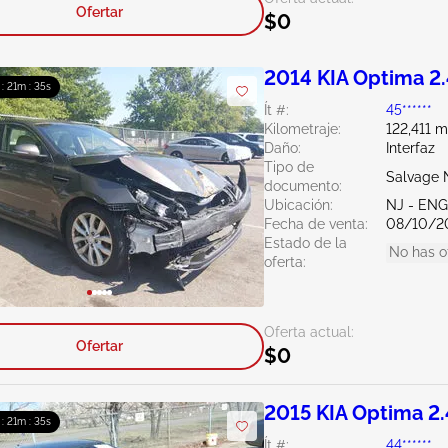
Ofertar
$0
2014 KIA Optima 2
 : 21m : 34s
Ít #:
45******
Kilometraje:
122,411 m
Daño:
Interfaz
Tipo de
Salvage 
documento:
Ubicación:
NJ - EN
Fecha de venta:
08/10/2
Estado de la
No has o
oferta:
Oferta actual:
Ofertar
$0
2015 KIA Optima 2
 : 21m : 34s
Ít #:
44******