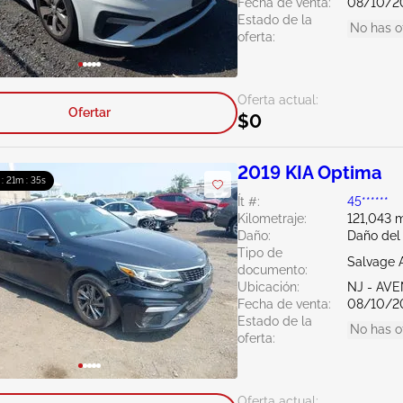
Fecha de venta:
08/10/2
Estado de la
No has o
oferta:
Oferta actual:
Ofertar
$0
2019 KIA Optima
 : 21m : 34s
Ít #:
45******
Kilometraje:
121,043 m
Daño:
Daño del
Tipo de
Salvage 
documento:
Ubicación:
NJ - AV
Fecha de venta:
08/10/2
Estado de la
No has o
oferta:
Oferta actual: