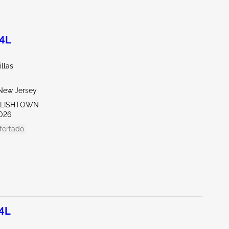
.4L
illas
New Jersey
GLISHTOWN
026
fertado
.4L