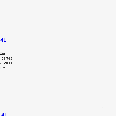
.4L
llas
 partes
REVILLE
tura
.4L