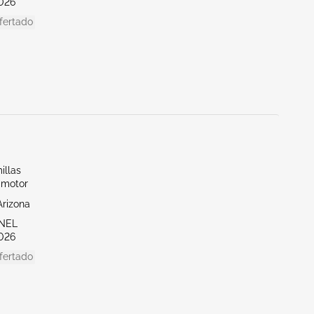
026
fertado
illas
 motor
Arizona
ENEL
026
fertado