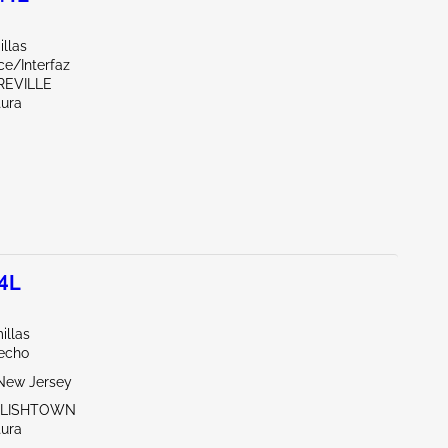
llas
ce/Interfaz
REVILLE
tura
.4L
illas
echo
New Jersey
GLISHTOWN
tura