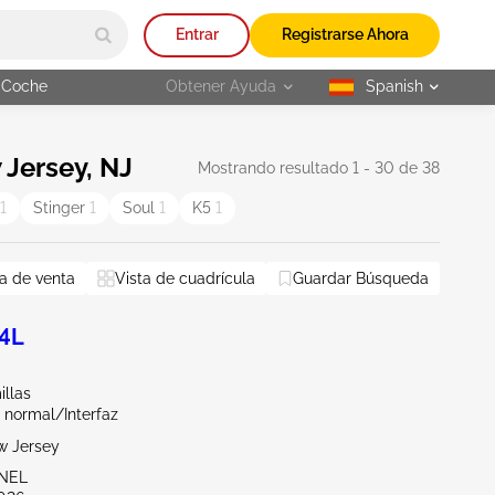
Entrar
Registrarse Ahora
 Coche
Obtener Ayuda
Spanish
selected
Jersey, NJ
Mostrando resultado 1 - 30 de 38
1
Stinger
1
Soul
1
K5
1
a de venta
NJ - Central New Jersey
Vista de cuadrícula
NJ - Englishtown
Guardar Búsqueda
NY - Newbur
.4L
illas
 normal/Interfaz
w Jersey
ENEL