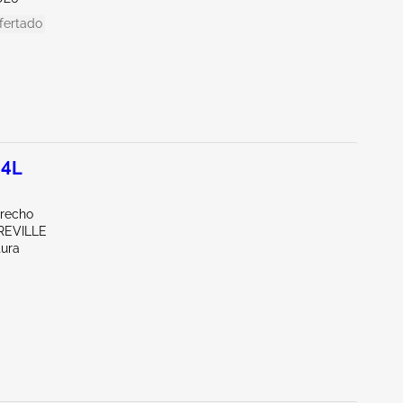
fertado
.4L
erecho
REVILLE
tura