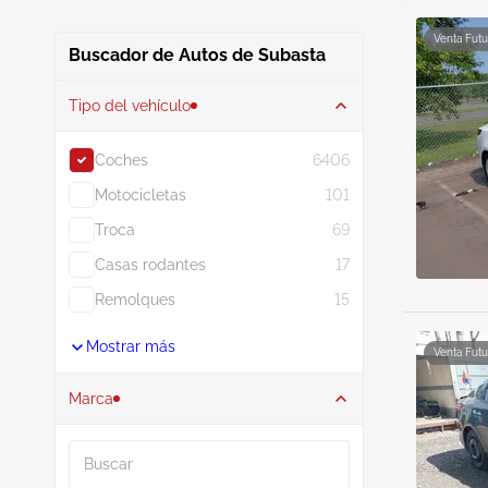
Venta Futu
Buscador de Autos de Subasta
Tipo del vehículo
Coches
6406
Motocicletas
101
Troca
69
Casas rodantes
17
Remolques
15
Mostrar más
Venta Futu
Marca
Buscar