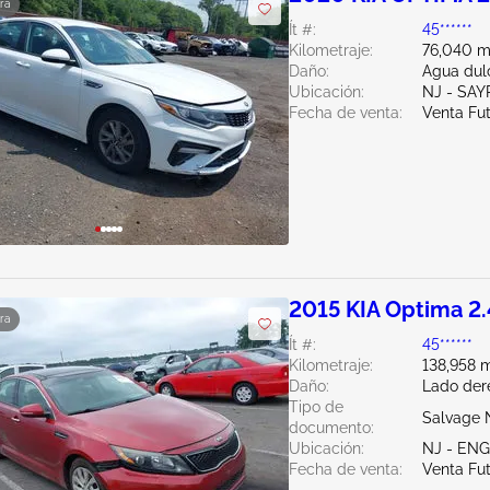
ra
Ít #:
45******
Kilometraje:
76,040 mi
Daño:
Agua dul
Ubicación:
NJ - SAY
Fecha de venta:
Venta Fu
2015 KIA Optima 2
ra
Ít #:
45******
Kilometraje:
138,958 m
Daño:
Lado der
Tipo de
Salvage 
documento:
Ubicación:
NJ - EN
Fecha de venta:
Venta Fu