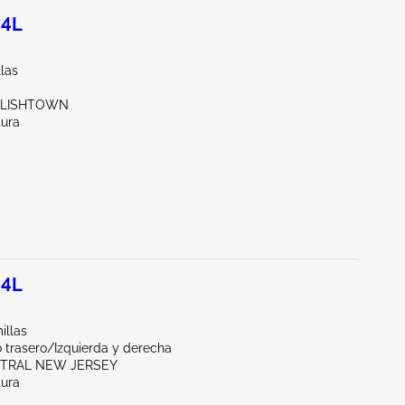
.4L
llas
GLISHTOWN
tura
.4L
illas
 trasero/Izquierda y derecha
NTRAL NEW JERSEY
tura