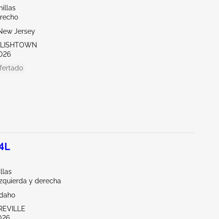
illas
erecho
New Jersey
GLISHTOWN
026
fertado
.4L
llas
Izquierda y derecha
Idaho
REVILLE
026