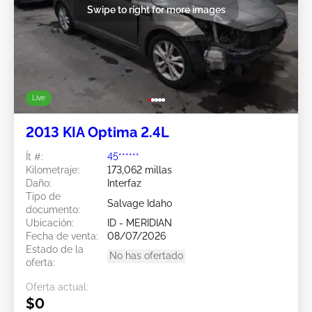
Swipe to right for more images
Live
2013 KIA Optima 2.4L
Ít #:
45******
Kilometraje:
173,062 millas
Daño:
Interfaz
Tipo de
Salvage Idaho
documento:
Ubicación:
ID - MERIDIAN
Fecha de venta:
08/07/2026
Estado de la
No has ofertado
oferta:
Oferta actual:
$0