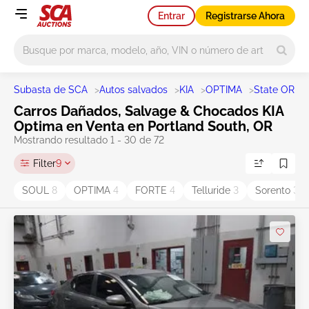
Entrar
Registrarse Ahora
Main search
Subasta de SCA
>
Autos salvados
>
KIA
>
OPTIMA
>
State OR
>
Carros Dañados, Salvage & Chocados KIA
Optima en Venta en Portland South, OR
Mostrando resultado 1 - 30 de 72
Filter
9
SOUL
8
OPTIMA
4
FORTE
4
Telluride
3
Sorento
3