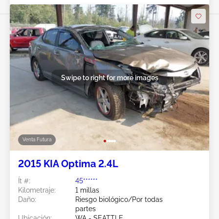
Swipe to right for more images
Venta Futura
2015 KIA Optima 2.4L
Ít #:
45******
Kilometraje:
1 millas
Daño:
Riesgo biológico/Por todas
partes
Ubicación:
WA - SEATTLE