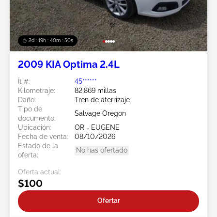
2d : 19h : 40m : 47s
2009 KIA Optima 2.4L
Ít #:
45******
Kilometraje:
82,869 millas
Daño:
Tren de aterrizaje
Tipo de
Salvage Oregon
documento:
Ubicación:
OR - EUGENE
Fecha de venta:
08/10/2026
Estado de la
No has ofertado
oferta:
Oferta actual:
$100
Ofertar