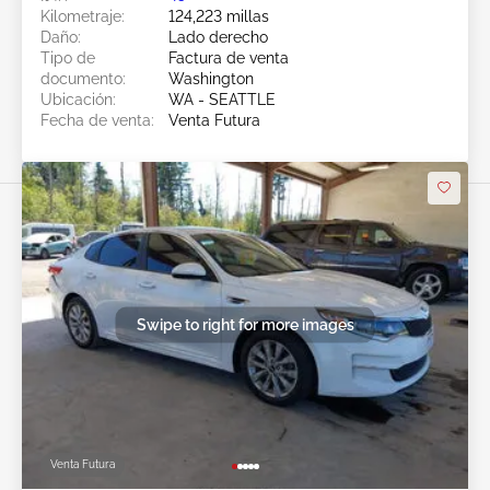
Kilometraje:
124,223 millas
Daño:
Lado derecho
Tipo de
Factura de venta
documento:
Washington
Ubicación:
WA - SEATTLE
Fecha de venta:
Venta Futura
Swipe to right for more images
Venta Futura