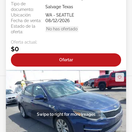
Tipo de
Salvage Texas
documento:
Ubicación:
WA - SEATTLE
Fecha de venta:
08/12/2026
Estado de la
No has ofertado
oferta:
Oferta actual:
$0
Ofertar
Swipe to right for more images