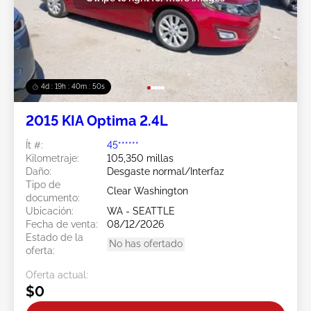
4d : 19h : 40m : 47s
2015 KIA Optima 2.4L
Ít #:
45******
Kilometraje:
105,350 millas
Daño:
Desgaste normal/Interfaz
Tipo de
Clear Washington
documento:
Ubicación:
WA - SEATTLE
Fecha de venta:
08/12/2026
Estado de la
No has ofertado
oferta:
Oferta actual:
$0