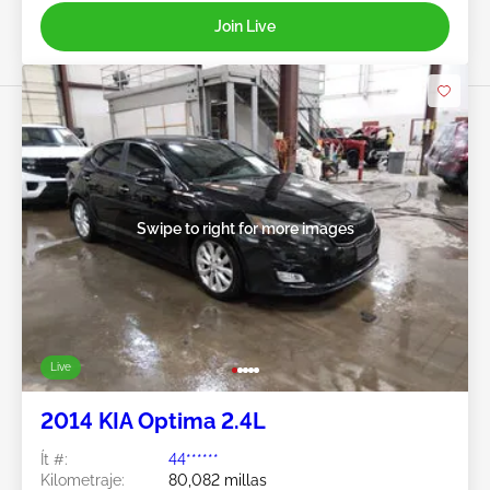
Join Live
Swipe to right for more images
Live
2014 KIA Optima 2.4L
Ít #:
44******
Kilometraje:
80,082 millas