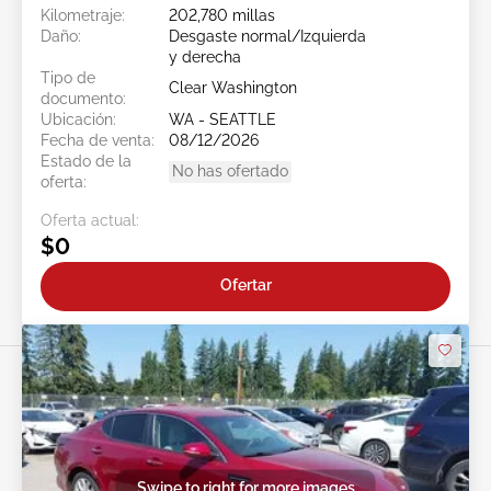
Kilometraje:
202,780 millas
Daño:
Desgaste normal/Izquierda
y derecha
Tipo de
Clear Washington
documento:
Ubicación:
WA - SEATTLE
Fecha de venta:
08/12/2026
Estado de la
No has ofertado
oferta:
Oferta actual:
$0
Ofertar
Swipe to right for more images