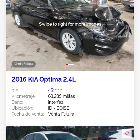
Swipe to right for more images
Venta Futura
2016 KIA Optima 2.4L
Ít #:
45******
Kilometraje:
63,235 millas
Daño:
Interfaz
Ubicación:
ID - BOISE
Fecha de venta:
Venta Futura