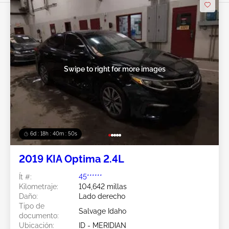
Swipe to right for more images
6d : 18h : 40m : 47s
2019 KIA Optima 2.4L
Ít #:
45******
Kilometraje:
104,642 millas
Daño:
Lado derecho
Tipo de
Salvage Idaho
documento:
Ubicación:
ID - MERIDIAN