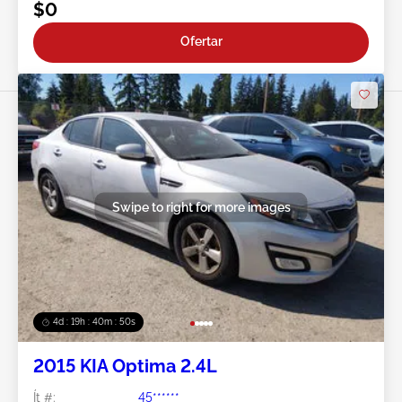
$0
Ofertar
Swipe to right for more images
4d : 19h : 40m : 47s
2015 KIA Optima 2.4L
Ít #:
45******