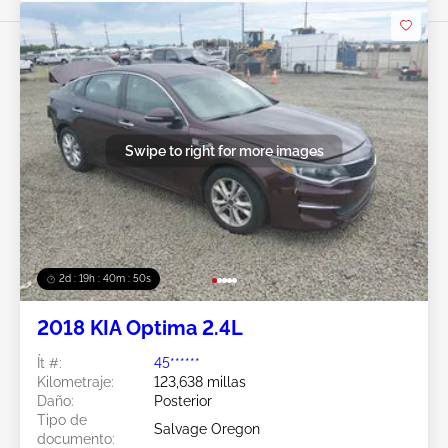
Swipe to right for more images
2d : 19h : 40m : 47s
2018 KIA Optima 2.4L
Ít #:
45******
Kilometraje:
123,638 millas
Daño:
Posterior
Tipo de
Salvage Oregon
documento: