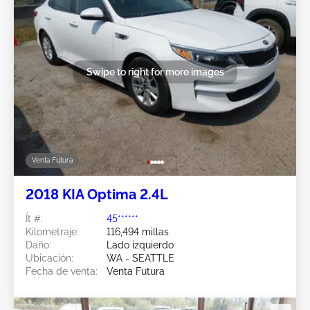
Swipe to right for more images
Venta Futura
2018 KIA Optima 2.4L
Ít #:
45******
Kilometraje:
116,494 millas
Daño:
Lado izquierdo
Ubicación:
WA - SEATTLE
Fecha de venta:
Venta Futura