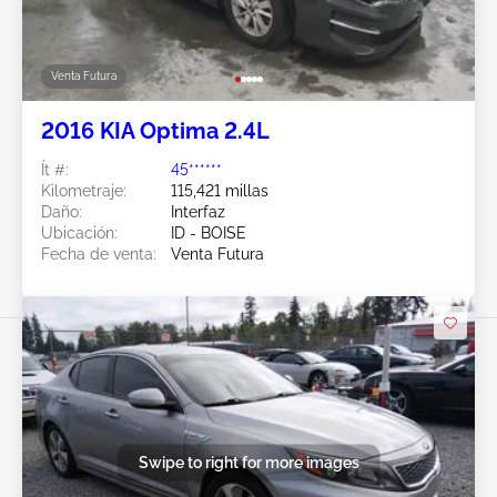
Venta Futura
2016 KIA Optima 2.4L
Ít #:
45******
Kilometraje:
115,421 millas
Daño:
Interfaz
Ubicación:
ID - BOISE
Fecha de venta:
Venta Futura
Swipe to right for more images