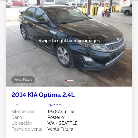
Swipe to right for more images
Venta Futura
2014 KIA Optima 2.4L
Ít #:
45******
Kilometraje:
193,873 millas
Daño:
Posterior
Ubicación:
WA - SEATTLE
Fecha de venta:
Venta Futura