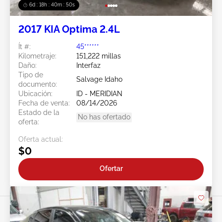
6d : 18h : 40m : 47s
2017 KIA Optima 2.4L
Ít #:
45******
Kilometraje:
151,222 millas
Daño:
Interfaz
Tipo de
Salvage Idaho
documento:
Ubicación:
ID - MERIDIAN
Fecha de venta:
08/14/2026
Estado de la
No has ofertado
oferta:
Oferta actual:
$0
Ofertar