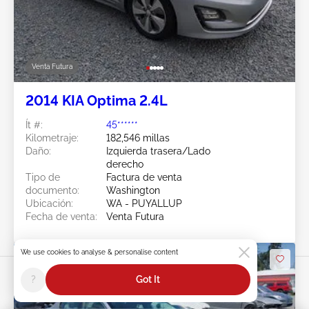
Venta Futura
2014 KIA Optima 2.4L
Ít #:
45******
Kilometraje:
182,546 millas
Daño:
Izquierda trasera/Lado
derecho
Tipo de
Factura de venta
documento:
Washington
Ubicación:
WA - PUYALLUP
Fecha de venta:
Venta Futura
We use cookies to analyse & personalise content
?
Got It