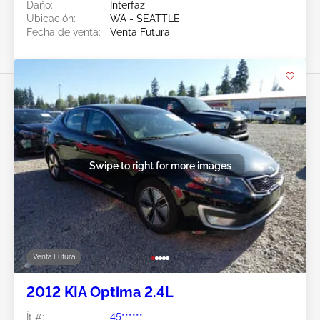
Daño:
Interfaz
Ubicación:
WA - SEATTLE
Fecha de venta:
Venta Futura
Swipe to right for more images
Venta Futura
2012 KIA Optima 2.4L
Ít #:
45******