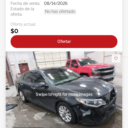
Fecha de venta:
08/14/2026
Estado de la
No has ofertado
oferta:
Oferta actual:
$0
Ofertar
Swipe to right for more images