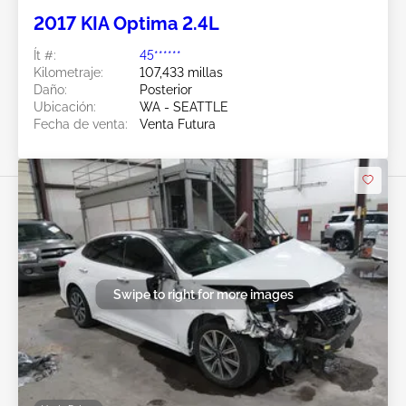
2017 KIA Optima 2.4L
Ít #:
45******
Kilometraje:
107,433 millas
Daño:
Posterior
Ubicación:
WA - SEATTLE
Fecha de venta:
Venta Futura
Swipe to right for more images