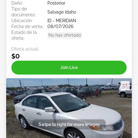
Daño:
Posterior
Tipo de
Salvage Idaho
documento:
Ubicación:
ID - MERIDIAN
Fecha de venta:
08/07/2026
Estado de la
No has ofertado
oferta:
Oferta actual:
$0
Join Live
Swipe to right for more images