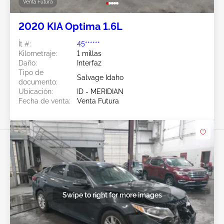
Venta Futura
2020 KIA Optima 1.6L
Ít #:
45******
Kilometraje:
1 millas
Daño:
Interfaz
Tipo de
Salvage Idaho
documento:
Ubicación:
ID - MERIDIAN
Fecha de venta:
Venta Futura
Swipe to right for more images