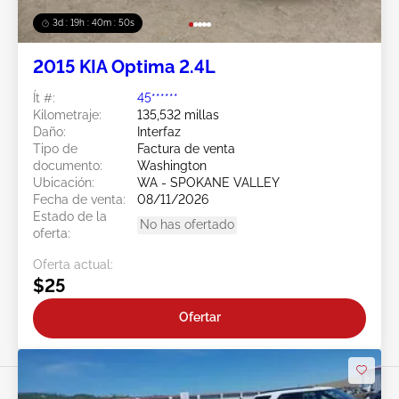
3d : 19h : 40m : 47s
2015 KIA Optima 2.4L
Ít #:
45******
Kilometraje:
135,532 millas
Daño:
Interfaz
Tipo de
Factura de venta
documento:
Washington
Ubicación:
WA - SPOKANE VALLEY
Fecha de venta:
08/11/2026
Estado de la
No has ofertado
oferta:
Oferta actual:
$25
Ofertar