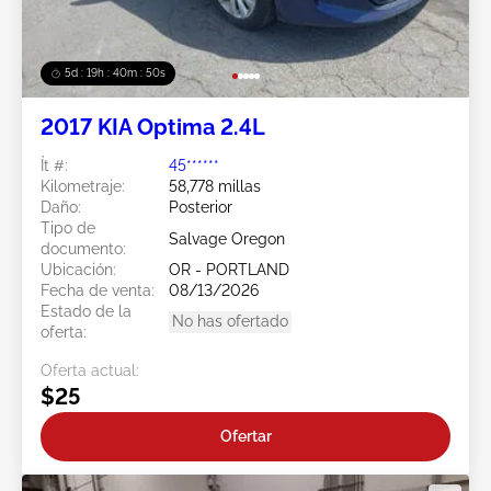
5d : 19h : 40m : 47s
2017 KIA Optima 2.4L
Ít #:
45******
Kilometraje:
58,778 millas
Daño:
Posterior
Tipo de
Salvage Oregon
documento:
Ubicación:
OR - PORTLAND
Fecha de venta:
08/13/2026
Estado de la
No has ofertado
oferta:
Oferta actual:
$25
Ofertar