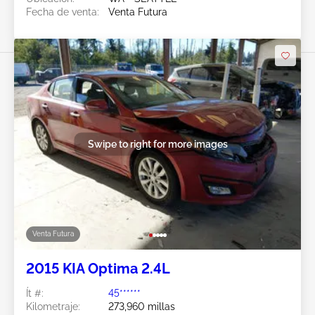
Fecha de venta:
Venta Futura
Swipe to right for more images
Venta Futura
2015 KIA Optima 2.4L
Ít #:
45******
Kilometraje:
273,960 millas