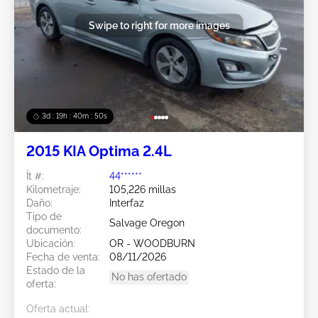
Swipe to right for more images
3d : 19h : 40m : 47s
2015 KIA Optima 2.4L
Ít #:
44******
Kilometraje:
105,226 millas
Daño:
Interfaz
Tipo de
Salvage Oregon
documento:
Ubicación:
OR - WOODBURN
Fecha de venta:
08/11/2026
Estado de la
No has ofertado
oferta:
Oferta actual: