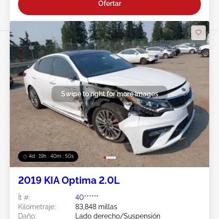
Ofertar
Swipe to right for more images
4d : 19h : 40m : 47s
2019 KIA Optima 2.0L
Ít #:
40******
Kilometraje:
83,848 millas
Daño:
Lado derecho/Suspensión