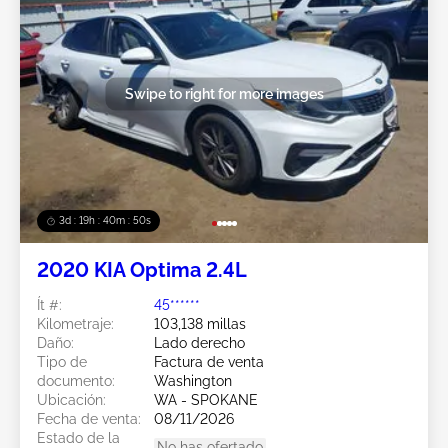
Swipe to right for more images
3d : 19h : 40m : 47s
2020 KIA Optima 2.4L
Ít #:
45******
Kilometraje:
103,138 millas
Daño:
Lado derecho
Tipo de
Factura de venta
documento:
Washington
Ubicación:
WA - SPOKANE
Fecha de venta:
08/11/2026
Estado de la
No has ofertado