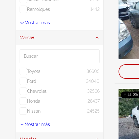
Remolques
1442
Mostrar más
Marca
Buscar
Toyota
36605
Ford
34040
Chevrolet
32566
1d : 21h
Honda
28437
Nissan
24525
Mostrar más