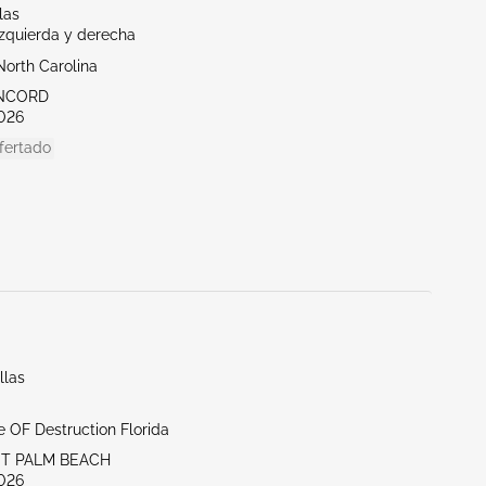
las
Izquierda y derecha
North Carolina
ONCORD
026
fertado
llas
te OF Destruction Florida
ST PALM BEACH
026