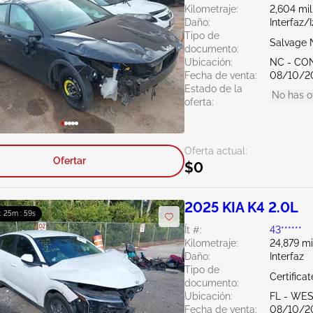
Kilometraje:
2,604 mil
Daño:
Interfaz/
Tipo de
Salvage 
documento:
Ubicación:
NC - C
Fecha de venta:
08/10/2
Estado de la
No has o
oferta:
Oferta actual:
Ofertar
$0
2025 KIA K4 2.0L
 : 25m : 58s
Ít #:
43******
Kilometraje:
24,879 mi
Daño:
Interfaz
Tipo de
Certifica
documento:
Ubicación:
FL - WE
Fecha de venta:
08/10/2