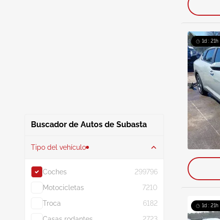
1d : 21h
Buscador de Autos de Subasta
Tipo del vehículo
Coches
299796
Motocicletas
7210
Troca
6182
1d : 21h
Casas rodantes
2723