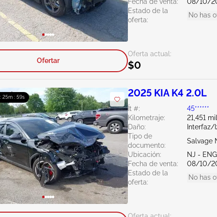
Fecha de venta:
08/10/2
Estado de la
No has o
oferta:
Oferta actual:
Ofertar
$0
2025 KIA K4 2.0L
 : 25m : 58s
Ít #:
45******
Kilometraje:
21,451 mi
Daño:
Interfaz/
Tipo de
Salvage 
documento:
Ubicación:
NJ - EN
Fecha de venta:
08/10/2
Estado de la
No has o
oferta:
Oferta actual: