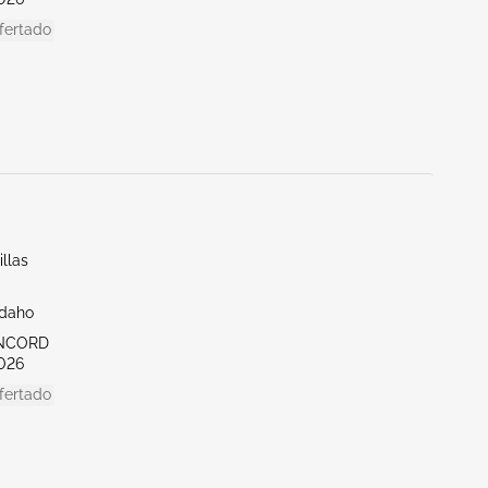
fertado
llas
Idaho
ONCORD
026
fertado