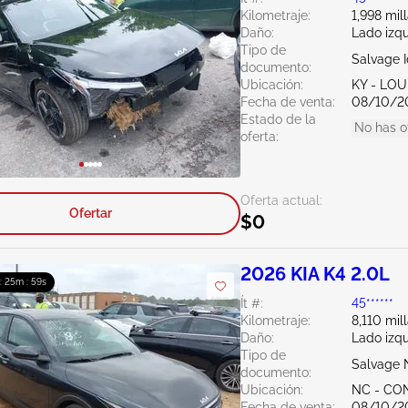
Kilometraje:
1,998 mil
Daño:
Lado izq
Tipo de
Salvage 
documento:
Ubicación:
KY - LO
Fecha de venta:
08/10/2
Estado de la
No has o
oferta:
Oferta actual:
Ofertar
$0
2026 KIA K4 2.0L
 : 25m : 58s
Ít #:
45******
Kilometraje:
8,110 mil
Daño:
Lado izqu
Tipo de
Salvage 
documento:
Ubicación:
NC - C
Fecha de venta:
08/10/2