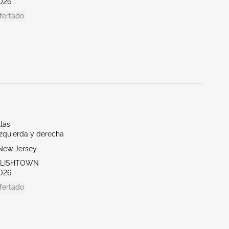
026
fertado
llas
Izquierda y derecha
New Jersey
GLISHTOWN
026
fertado