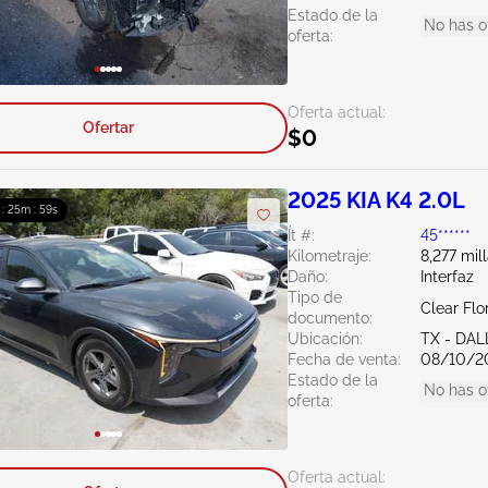
Estado de la
No has o
oferta:
Oferta actual:
Ofertar
$0
2025 KIA K4 2.0L
 : 25m : 58s
Ít #:
45******
Kilometraje:
8,277 mil
Daño:
Interfaz
Tipo de
Clear Flo
documento:
Ubicación:
TX - DA
Fecha de venta:
08/10/2
Estado de la
No has o
oferta:
Oferta actual: