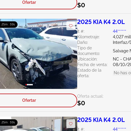
Ofertar
$0
2025 KIA K4 2.0L
 : 25m : 58s
Ít #:
44******
Kilometraje:
4,027 mil
Daño:
Interfaz
Tipo de
Salvage 
documento:
Ubicación:
NC - CH
Fecha de venta:
08/10/2
Estado de la
No has o
oferta:
Oferta actual:
Ofertar
$0
2025 KIA K4 2.0L
 : 25m : 58s
Ít #:
44******