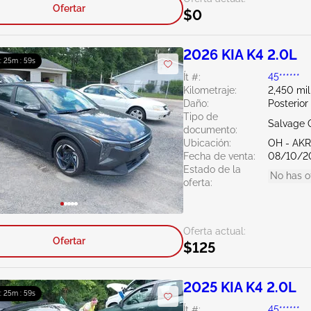
Ofertar
$0
2026 KIA K4 2.0L
 : 25m : 58s
Ít #:
45******
Kilometraje:
2,450 mil
Daño:
Posterior
Tipo de
Salvage 
documento:
Ubicación:
OH - A
Fecha de venta:
08/10/2
Estado de la
No has o
oferta:
Oferta actual:
Ofertar
$125
2025 KIA K4 2.0L
 : 25m : 58s
Ít #:
45******