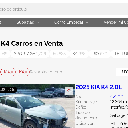
s
Subastas
Cómo Empezar
Vender mi C
K4 Carros en Venta
,986
SPORTAGE
1,709
K5
828
K4
638
RIO
620
TELLU
KIA
K4
Dí
Restablecer todo
2025 KIA K4 2.0L
 : 25m : 58s
Ít #:
45******
Kilometraje:
12,364 mi
Daño:
Interfaz/
Tipo de
Salvage 
documento:
Ubicación:
MI - BY