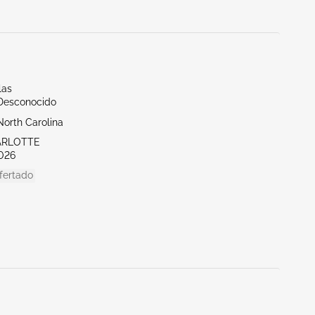
las
/Desconocido
North Carolina
ARLOTTE
026
fertado