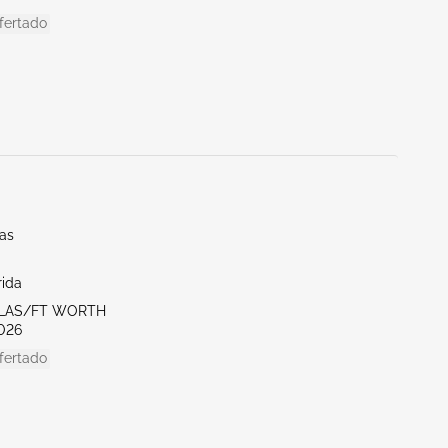
fertado
las
rida
LLAS/FT WORTH
026
fertado