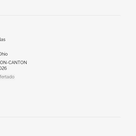
las
Ohio
KRON-CANTON
026
fertado