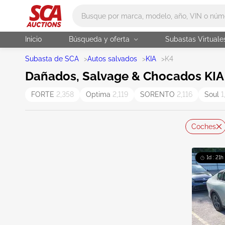
Main search
Inicio
Búsqueda y oferta
Subastas Virtuale
Subasta de SCA
>
Autos salvados
>
KIA
>
K4
Dañados, Salvage & Chocados KIA 
FORTE
2,358
Optima
2,119
SORENTO
2,116
Soul
1
Coches
1d : 21h