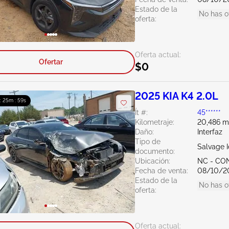
Estado de la
No has o
oferta:
Oferta actual:
Ofertar
$0
2025 KIA K4 2.0L
 : 25m : 58s
Ít #:
45******
Kilometraje:
20,486 mi
Daño:
Interfaz
Tipo de
Salvage 
documento:
Ubicación:
NC - C
Fecha de venta:
08/10/2
Estado de la
No has o
oferta:
Oferta actual: