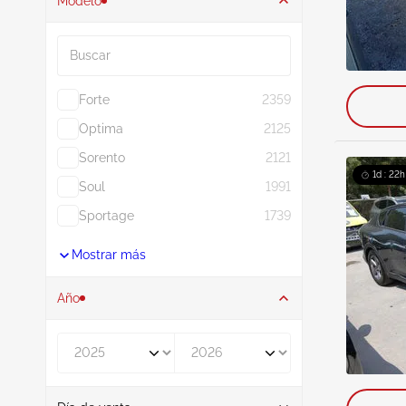
Modelo
Buscar
Forte
2359
Optima
2125
Sorento
2121
1d : 22h
Soul
1991
Sportage
1739
Mostrar más
Año
De
A