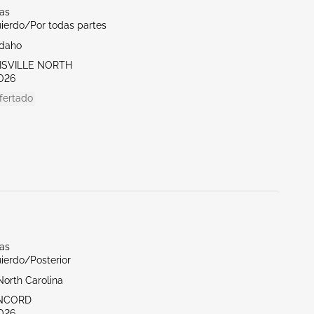
las
uierdo/Por todas partes
Idaho
UISVILLE NORTH
026
fertado
las
ierdo/Posterior
North Carolina
ONCORD
026