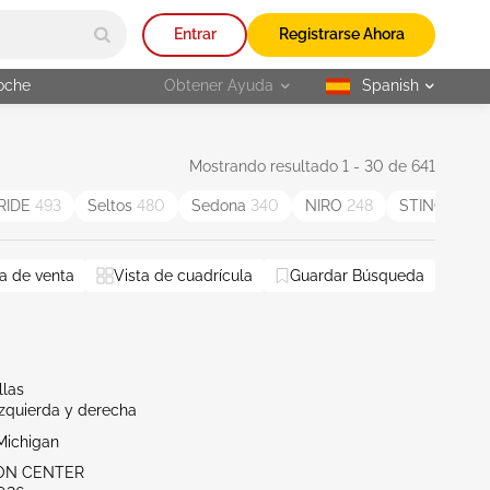
Entrar
Registrarse Ahora
oche
Obtener Ayuda
Spanish
selected
Mostrando resultado 1 - 30 de 641
RIDE
493
Seltos
480
Sedona
340
NIRO
248
STINGER
11
a de venta
Vista de cuadrícula
Guardar Búsqueda
llas
Izquierda y derecha
Michigan
RON CENTER