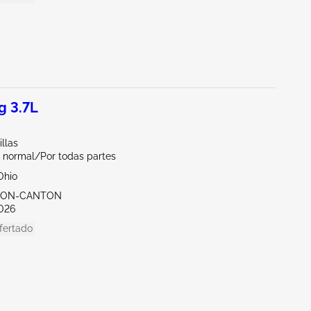
g 3.7L
illas
 normal/Por todas partes
Ohio
KRON-CANTON
026
fertado