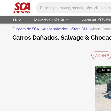
Main search
Inicio
Búsqueda y oferta
Subastas Virtuale
Subasta de SCA
>
Autos salvados
>
State OH
>
Akron-Cant
Carros Dañados, Salvage & Choca
Coches
2d : 13h