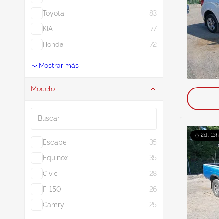
Toyota
83
KIA
77
Honda
72
Mostrar más
Modelo
Buscar
2d : 13h
Escape
35
Equinox
35
Civic
28
F-150
26
Camry
25