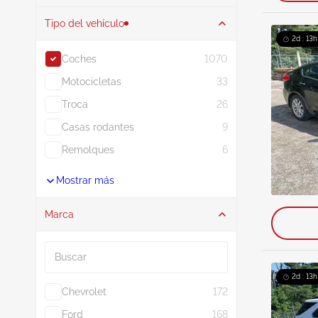
Tipo del vehículo
2d : 13h
Coches
1070
Motocicletas
33
Troca
26
Casas rodantes
9
Remolques
6
Mostrar más
Marca
Buscar
2d : 13h
Chevrolet
172
Ford
168