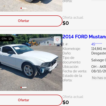
oferta:
Oferta actual:
Ofertar
$0
2014 FORD Mustan
 : 07m : 11s
Ít #:
45******
Kilometraje:
114,841 m
Daño:
Desgaste
Tipo de
Salvage 
documento:
Ubicación:
OH - A
Fecha de venta:
08/10/2
Estado de la
No has o
oferta:
Oferta actual:
Ofertar
$0