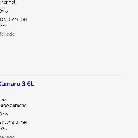
 normal
Ohio
KRON-CANTON
026
fertado
amaro 3.6L
llas
/Lado derecho
Ohio
KRON-CANTON
026
fertado