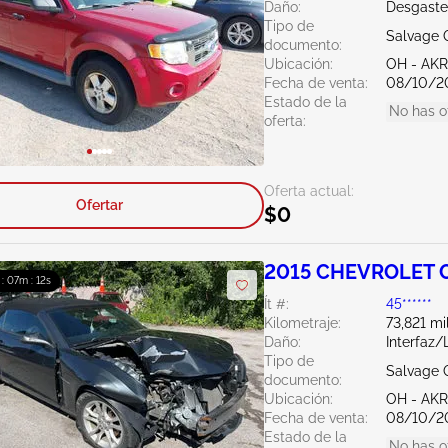
Daño:
Desgaste
Tipo de
Salvage 
documento:
Ubicación:
OH - A
Fecha de venta:
08/10/2
Estado de la
No has o
oferta:
Oferta actual:
Ofertar
$0
2015 CHEVROLET C
 : 07m : 11s
Ít #:
45******
Kilometraje:
73,821 mi
Daño:
Interfaz
Tipo de
Salvage 
documento:
Ubicación:
OH - A
Fecha de venta:
08/10/2
Estado de la
No has o