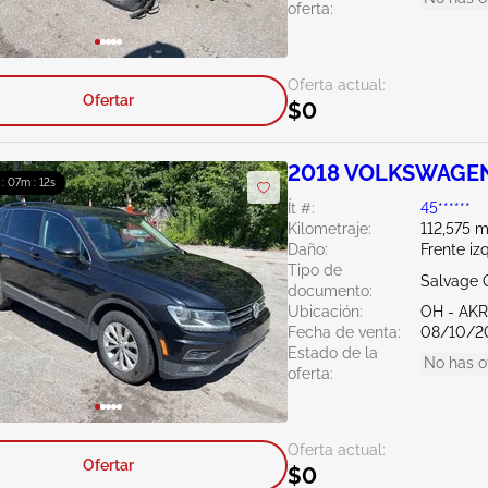
oferta:
Oferta actual:
Ofertar
$0
2018 VOLKSWAGEN 
 : 07m : 11s
Ít #:
45******
Kilometraje:
112,575 m
Daño:
Frente iz
Tipo de
Salvage 
documento:
Ubicación:
OH - A
Fecha de venta:
08/10/2
Estado de la
No has o
oferta:
Oferta actual:
Ofertar
$0