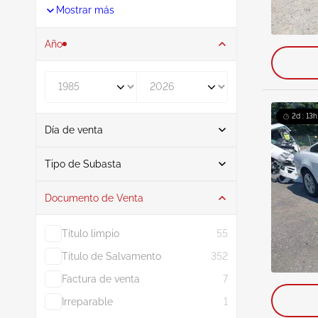
Mostrar más
Año
De
A
2d : 13h
Día de venta
De
A
Tipo de Subasta
Documento de Venta
Subasta
1070
Título limpio
55
Titulo de Salvamento
352
Factura de venta
7
Irreparable
1