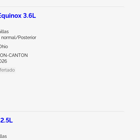
quinox 3.6L
illas
 normal/Posterior
Ohio
KRON-CANTON
026
fertado
2.5L
llas