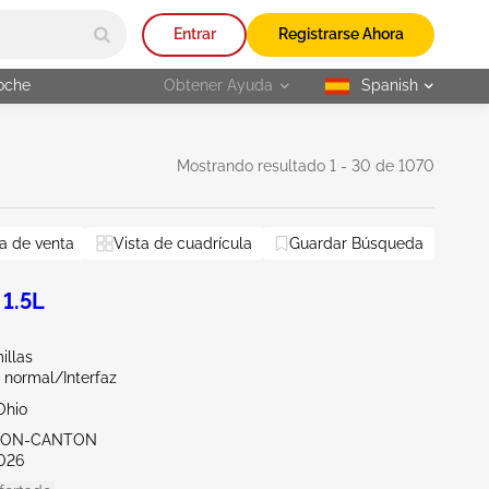
Entrar
Registrarse Ahora
oche
Obtener Ayuda
Spanish
selected
Mostrando resultado 1 - 30 de 1070
a de venta
Vista de cuadrícula
Guardar Búsqueda
 1.5L
illas
 normal/Interfaz
Ohio
KRON-CANTON
026