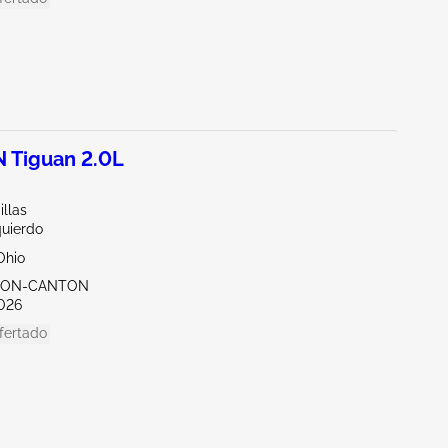
Tiguan 2.0L
illas
quierdo
Ohio
KRON-CANTON
026
fertado