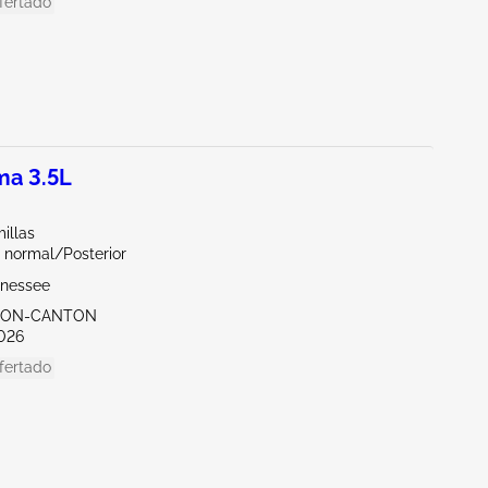
fertado
ma 3.5L
illas
 normal/Posterior
nnessee
KRON-CANTON
026
fertado