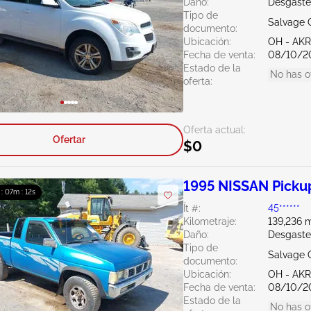
Daño:
Desgaste
Tipo de
Salvage 
documento:
Ubicación:
OH - A
Fecha de venta:
08/10/2
Estado de la
No has o
oferta:
Oferta actual:
Ofertar
$0
1995 NISSAN Picku
 : 07m : 11s
Ít #:
45******
Kilometraje:
139,236 m
Daño:
Desgaste
Tipo de
Salvage 
documento:
Ubicación:
OH - A
Fecha de venta:
08/10/2
Estado de la
No has o