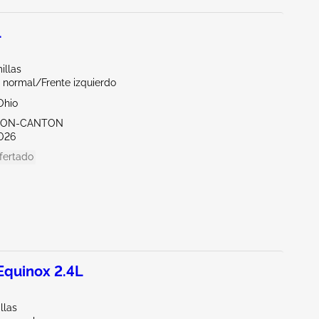
L
illas
 normal/Frente izquierdo
Ohio
KRON-CANTON
026
fertado
quinox 2.4L
llas