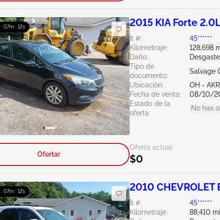
2015 KIA Forte 2.0
 : 07m : 11s
Ít #:
45******
Kilometraje:
128,698 m
Daño:
Desgaste
Tipo de
Salvage 
documento:
Ubicación:
OH - A
Fecha de venta:
08/10/2
Estado de la
No has o
oferta:
Oferta actual:
Ofertar
$0
2010 CHEVROLET E
 : 07m : 11s
Ít #:
45******
Kilometraje:
88,410 mi