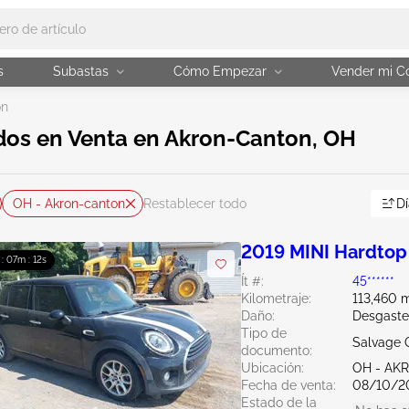
s
Subastas
Cómo Empezar
Vender mi C
on
dos en Venta en Akron-Canton, OH
OH - Akron-canton
Dí
Restablecer todo
2019 MINI Hardtop
 : 07m : 11s
Ít #:
45******
Kilometraje:
113,460 m
Daño:
Desgaste
Tipo de
Salvage 
documento:
Ubicación:
OH - A
Fecha de venta:
08/10/2
Estado de la