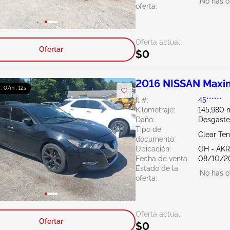
No has o
oferta:
Oferta actual:
Ofertar
$0
2016 NISSAN Maxi
 : 07m : 11s
Ít #:
45******
Kilometraje:
145,980 m
Daño:
Desgaste
Tipo de
Clear Te
documento:
Ubicación:
OH - A
Fecha de venta:
08/10/2
Estado de la
No has o
oferta:
Oferta actual:
Ofertar
$0