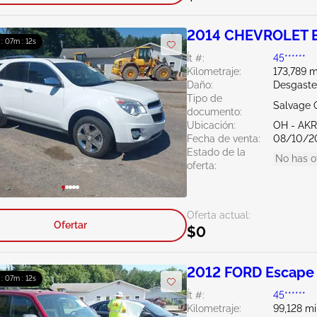
2014 CHEVROLET E
 : 07m : 11s
Ít #:
45******
Kilometraje:
173,789 m
Daño:
Desgaste
Tipo de
Salvage 
documento:
Ubicación:
OH - A
Fecha de venta:
08/10/2
Estado de la
No has o
oferta:
Oferta actual:
Ofertar
$0
2012 FORD Escape 
 : 07m : 11s
Ít #:
45******
Kilometraje:
99,128 mi