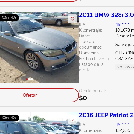
2011 BMW 328i 3.
 : 03m : 39s
Ít #:
45******
Kilometraje:
101,673 m
Daño:
Desgaste
Tipo de
Salvage 
documento:
Ubicación:
OH - CIN
Fecha de venta:
08/13/2
Estado de la
No has o
oferta:
Oferta actual:
Ofertar
$0
2016 JEEP Patriot 2
 : 03m : 39s
Ít #:
45******
Kilometraje:
152,255 m