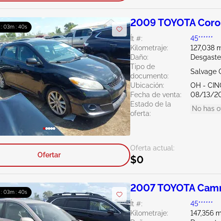
2009 TOYOTA Corol
 : 03m : 39s
Ít #:
45******
Kilometraje:
127,038 m
Daño:
Desgaste
Tipo de
Salvage 
documento:
Ubicación:
OH - CIN
Fecha de venta:
08/13/2
Estado de la
No has o
oferta:
Oferta actual:
Ofertar
$0
2007 TOYOTA Camr
 : 03m : 39s
Ít #:
45******
Kilometraje:
147,356 m