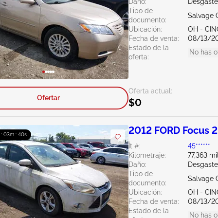
Daño:
Desgaste
Tipo de
Salvage 
documento:
Ubicación:
OH - CIN
Fecha de venta:
08/13/2
Estado de la
No has o
oferta:
Oferta actual:
Ofertar
$0
2012 FORD Focus 2
 : 03m : 39s
Ít #:
45******
Kilometraje:
77,363 mi
Daño:
Desgaste
Tipo de
Salvage 
documento:
Ubicación:
OH - CIN
Fecha de venta:
08/13/2
Estado de la
No has o