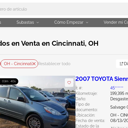
s
Subastas
Cómo Empezar
Vender mi C
os en Venta en Cincinnati, OH
OH - Cincinnati
Dí
Restablecer todo
2007 TOYOTA Sienn
 : 03m : 39s
Ít #:
45******
Kilometraje:
199,395 m
Daño:
Desgaste
Tipo de
Salvage 
documento:
Ubicación:
OH - CIN
Fecha de venta:
08/13/2
Estado de la