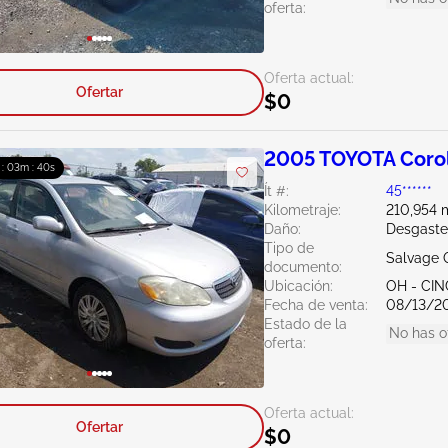
oferta:
Oferta actual:
Ofertar
$0
2005 TOYOTA Corol
 : 03m : 39s
Ít #:
45******
Kilometraje:
210,954 m
Daño:
Desgaste
Tipo de
Salvage 
documento:
Ubicación:
OH - CIN
Fecha de venta:
08/13/2
Estado de la
No has o
oferta:
Oferta actual:
Ofertar
$0