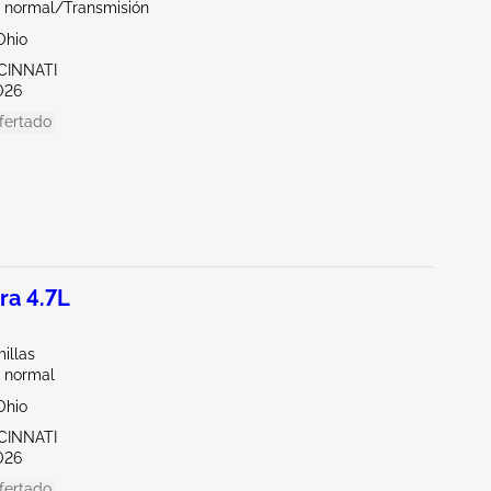
 normal/Transmisión
Ohio
CINNATI
026
fertado
ra 4.7L
illas
 normal
Ohio
CINNATI
026
fertado