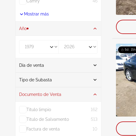
Camry
46
Mostrar más
Año
De
A
5d : 15h
Día de venta
De
A
Tipo de Subasta
Documento de Venta
Subasta
1904
Título limpio
162
Titulo de Salvamento
513
Factura de venta
10