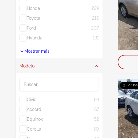
Honda
229
Toyota
216
Ford
207
Hyundai
131
Mostrar más
Modelo
Buscar
5d : 15h
Civic
69
Accord
67
Equinox
52
Corolla
50