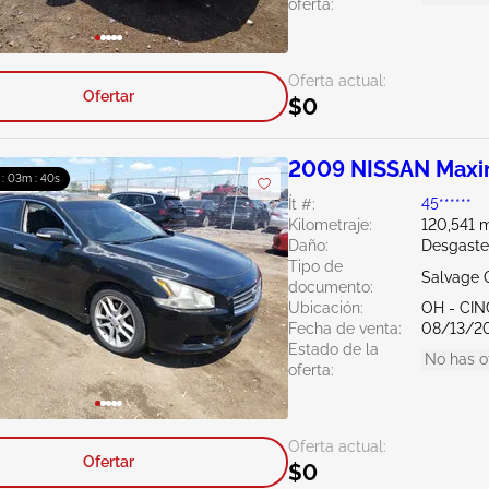
oferta:
Oferta actual:
Ofertar
$0
2009 NISSAN Maxi
 : 03m : 39s
Ít #:
45******
Kilometraje:
120,541 m
Daño:
Desgaste
Tipo de
Salvage 
documento:
Ubicación:
OH - CIN
Fecha de venta:
08/13/2
Estado de la
No has o
oferta:
Oferta actual:
Ofertar
$0