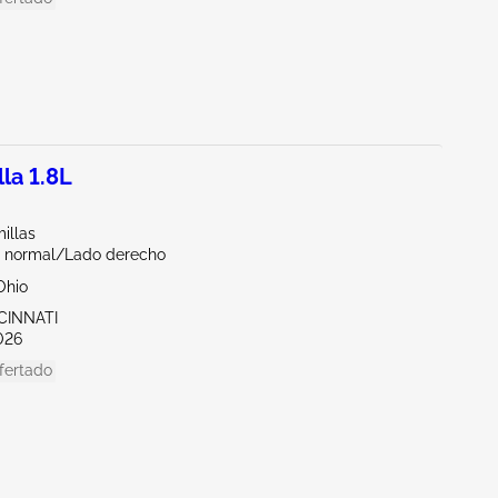
la 1.8L
illas
 normal/Lado derecho
Ohio
CINNATI
026
fertado