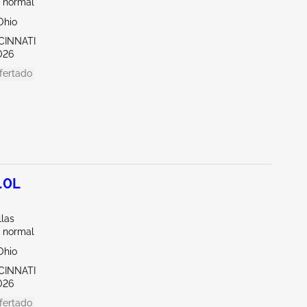
 normal
Ohio
CINNATI
026
fertado
.0L
llas
 normal
Ohio
CINNATI
026
fertado