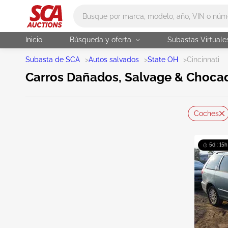
Main search
Inicio
Búsqueda y oferta
Subastas Virtuale
Subasta de SCA
>
Autos salvados
>
State OH
>
Cincinnati
Carros Dañados, Salvage & Chocad
Coches
5d : 15h