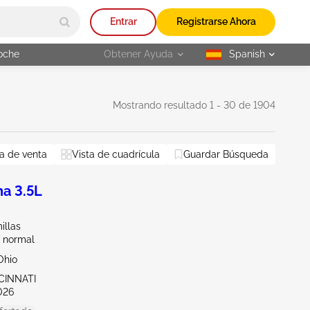
Entrar
Registrarse Ahora
oche
Obtener Ayuda
Spanish
selected
Mostrando resultado 1 - 30 de 1904
a de venta
Vista de cuadrícula
Guardar Búsqueda
a 3.5L
illas
 normal
Ohio
CINNATI
026