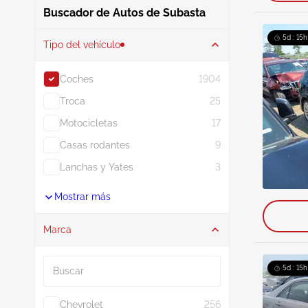
Buscador de Autos de Subasta
5d : 15h
Tipo del vehículo
Coches
1904
Troca
25
Motocicletas
17
Casas rodantes
9
Lanchas y Yates
3
Mostrar más
Marca
Buscar
5d : 15h
Chevrolet
256