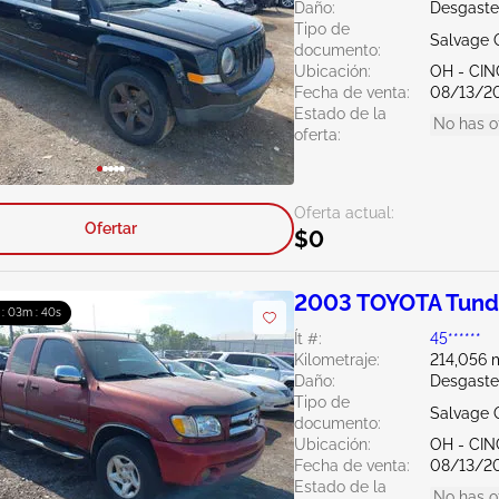
Daño:
Desgaste
Tipo de
Salvage 
documento:
Ubicación:
OH - CIN
Fecha de venta:
08/13/2
Estado de la
No has o
oferta:
Oferta actual:
Ofertar
$0
2003 TOYOTA Tund
 : 03m : 39s
Ít #:
45******
Kilometraje:
214,056 m
Daño:
Desgaste
Tipo de
Salvage 
documento:
Ubicación:
OH - CIN
Fecha de venta:
08/13/2
Estado de la
No has o