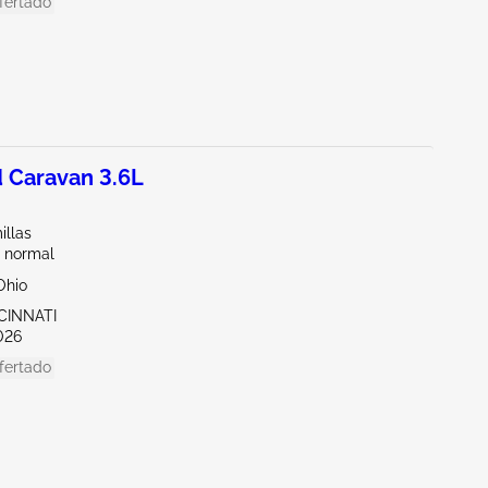
fertado
 Caravan 3.6L
illas
 normal
Ohio
CINNATI
026
fertado