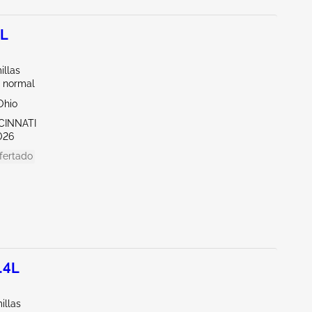
0L
illas
 normal
Ohio
CINNATI
026
fertado
.4L
illas