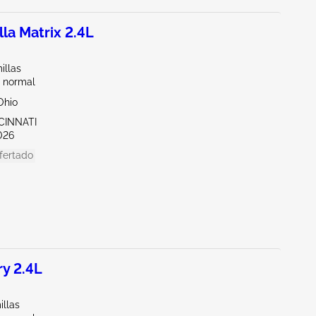
la Matrix 2.4L
illas
 normal
Ohio
CINNATI
026
fertado
y 2.4L
illas