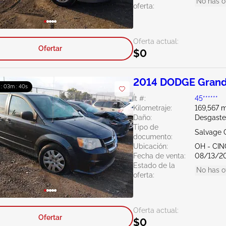
No has o
oferta:
Oferta actual:
Ofertar
$0
2014 DODGE Grand
 : 03m : 39s
Ít #:
45******
Kilometraje:
169,567 m
Daño:
Desgaste
Tipo de
Salvage 
documento:
Ubicación:
OH - CIN
Fecha de venta:
08/13/2
Estado de la
No has o
oferta:
Oferta actual:
Ofertar
$0