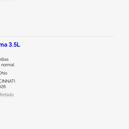
ma 3.5L
illas
 normal
Ohio
CINNATI
026
fertado