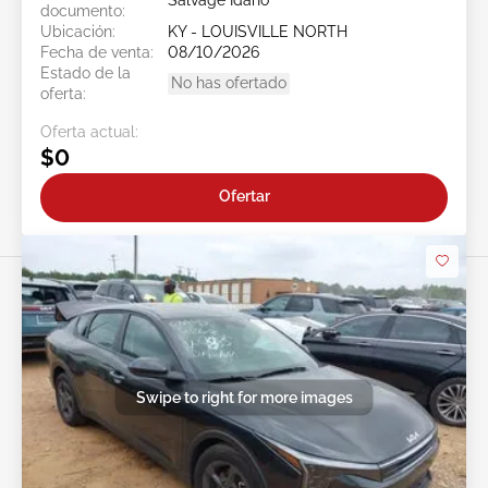
Salvage Idaho
documento:
Ubicación:
KY - LOUISVILLE NORTH
Fecha de venta:
08/10/2026
Estado de la
No has ofertado
oferta:
Oferta actual:
$0
Ofertar
Swipe to right for more images