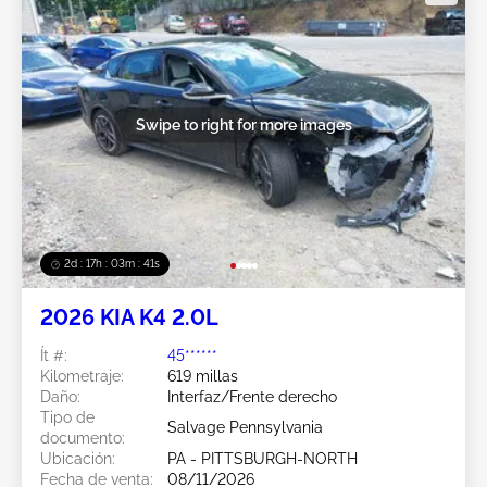
Swipe to right for more images
2d : 17h : 03m : 38s
2026 KIA K4 2.0L
Ít #:
45******
Kilometraje:
619 millas
Daño:
Interfaz/Frente derecho
Tipo de
Salvage Pennsylvania
documento:
Ubicación:
PA - PITTSBURGH-NORTH
Fecha de venta:
08/11/2026