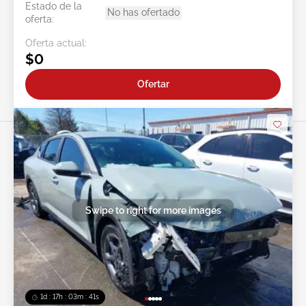
Estado de la
No has ofertado
oferta:
Oferta actual:
$0
Ofertar
Swipe to right for more images
1d : 17h : 03m : 38s