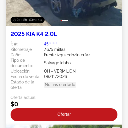
2d : 17h : 03m : 38s
2025 KIA K4 2.0L
Ít #:
45******
Kilometraje:
7,675 millas
Daño:
Frente izquierdo/Interfaz
Tipo de
Salvage Idaho
documento:
Ubicación:
OH - VERMILION
Fecha de venta:
08/11/2026
Estado de la
No has ofertado
oferta:
Oferta actual:
$0
Ofertar