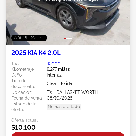
1d : 18h : 03m : 38s
2025 KIA K4 2.0L
Ít #:
45******
Kilometraje:
8,277 millas
Daño:
Interfaz
Tipo de
Clear Florida
documento:
Ubicación:
TX - DALLAS/FT WORTH
Fecha de venta:
08/10/2026
Estado de la
No has ofertado
oferta:
Oferta actual:
$10,100