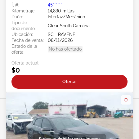
Ít #:
45******
Kilometraje:
14,830 millas
Daño:
Interfaz/Mecánico
Tipo de
Clear South Carolina
documento:
Ubicación:
SC - RAVENEL
Fecha de venta:
08/11/2026
Estado de la
No has ofertado
oferta:
Oferta actual:
$0
Ofertar
Swipe to right for more images