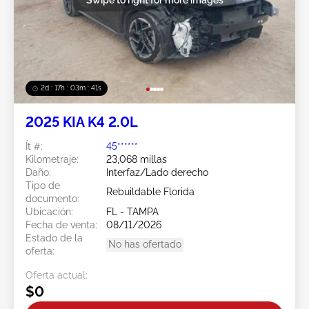
2d : 17h : 03m : 38s
2025 KIA K4 2.0L
Ít #:
45******
Kilometraje:
23,068 millas
Daño:
Interfaz/Lado derecho
Tipo de
Rebuildable Florida
documento:
Ubicación:
FL - TAMPA
Fecha de venta:
08/11/2026
Estado de la
No has ofertado
oferta:
Oferta actual:
$0