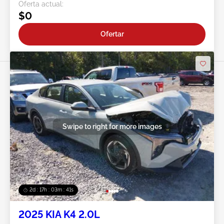
Oferta actual:
$0
Ofertar
Swipe to right for more images
2d : 17h : 03m : 38s
2025 KIA K4 2.0L