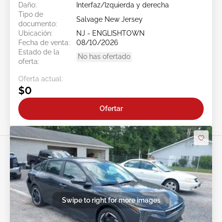
Daño:
Interfaz/Izquierda y derecha
Tipo de
Salvage New Jersey
documento:
Ubicación:
NJ - ENGLISHTOWN
Fecha de venta:
08/10/2026
Estado de la
No has ofertado
oferta:
Oferta actual:
$0
Ofertar
Swipe to right for more images