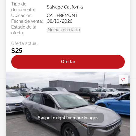
Tipo de
Salvage California
documento:
Ubicación:
CA - FREMONT
Fecha de venta:
08/10/2026
Estado de la
No has ofertado
oferta:
Oferta actual:
$25
Ofertar
Swipe to right for more images