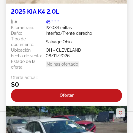
2025 KIA K4 2.0L
Ít #:
45******
Kilometraje:
22,034 millas
Daño:
Interfaz/Frente derecho
Tipo de
Salvage Ohio
documento:
Ubicación:
OH - CLEVELAND
Fecha de venta:
08/11/2026
Estado de la
No has ofertado
oferta:
Oferta actual:
$0
Ofertar