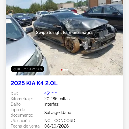
Swipe to right for more images
1d : 17h : 03m : 38s
2025 KIA K4 2.0L
Ít #:
45******
Kilometraje:
20,486 millas
Daño:
Interfaz
Tipo de
Salvage Idaho
documento:
Ubicación:
NC - CONCORD
Fecha de venta:
08/10/2026