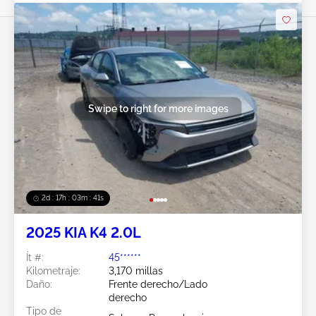
Swipe to right for more images
2d : 17h : 03m : 38s
2025 KIA K4 2.0L
Ít #:
45******
Kilometraje:
3,170 millas
Daño:
Frente derecho/Lado
derecho
Tipo de