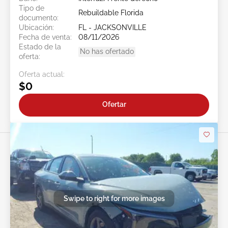
Tipo de
Rebuildable Florida
documento:
Ubicación:
FL - JACKSONVILLE
Fecha de venta:
08/11/2026
Estado de la
No has ofertado
oferta:
Oferta actual:
$0
Ofertar
Swipe to right for more images