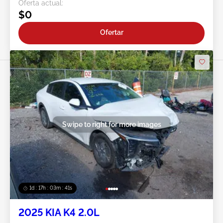
Oferta actual:
$0
Ofertar
Swipe to right for more images
1d : 17h : 03m : 38s
2025 KIA K4 2.0L