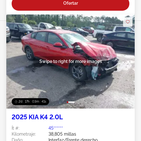
Ofertar
Swipe to right for more images
2d : 17h : 03m : 38s
2025 KIA K4 2.0L
Ít #:
45******
Kilometraje:
38,805 millas
Daño:
Interfaz/Frente derecho