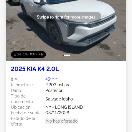
Swipe to right for more images
2d : 17h : 03m : 38s
2025 KIA K4 2.0L
Ít #:
45******
Kilometraje:
2,203 millas
Daño:
Posterior
Tipo de
Salvage Idaho
documento:
Ubicación:
NY - LONG ISLAND
Fecha de venta:
08/11/2026
Estado de la
No has ofertado
oferta: