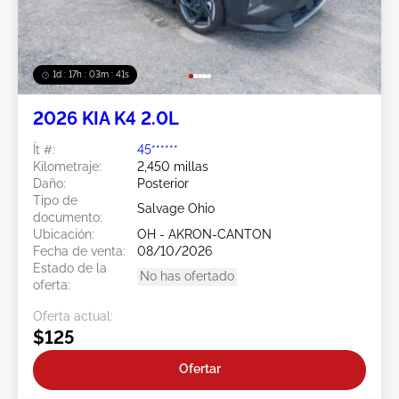
1d : 17h : 03m : 38s
2026 KIA K4 2.0L
Ít #:
45******
Kilometraje:
2,450 millas
Daño:
Posterior
Tipo de
Salvage Ohio
documento:
Ubicación:
OH - AKRON-CANTON
Fecha de venta:
08/10/2026
Estado de la
No has ofertado
oferta:
Oferta actual:
$125
Ofertar