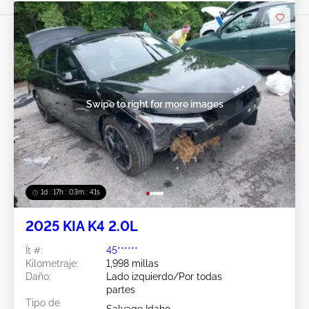
Swipe to right for more images
1d : 17h : 03m : 38s
2025 KIA K4 2.0L
Ít #:
45******
Kilometraje:
1,998 millas
Daño:
Lado izquierdo/Por todas
partes
Tipo de