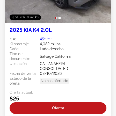
1d : 20h : 03m : 38s
2025 KIA K4 2.0L
Ít #:
45******
Kilometraje:
4,082 millas
Daño:
Lado derecho
Tipo de
Salvage California
documento:
Ubicación:
CA - ANAHEIM
CONSOLIDATED
Fecha de venta:
08/10/2026
Estado de la
No has ofertado
oferta:
Oferta actual:
$25
Ofertar