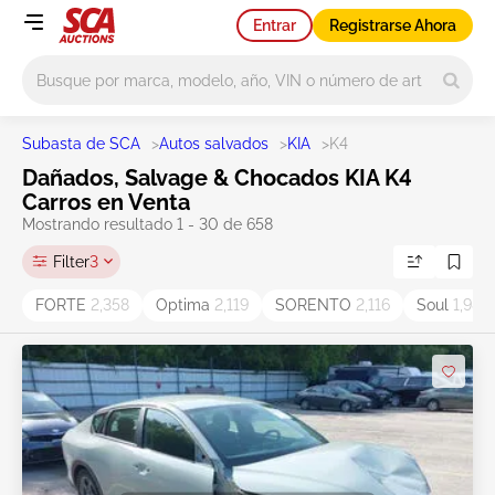
Entrar
Registrarse Ahora
Main search
Subasta de SCA
>
Autos salvados
>
KIA
>
K4
Dañados, Salvage & Chocados KIA K4
Carros en Venta
Mostrando resultado 1 - 30 de 658
Filter
3
FORTE
2,358
Optima
2,119
SORENTO
2,116
Soul
1,986