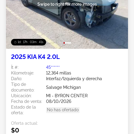
Swipe to right for more images
1d : 17h : 03m : 38s
2025 KIA K4 2.0L
Ít #:
45******
Kilometraje:
12,364 millas
Daño:
Interfaz/Izquierda y derecha
Tipo de
Salvage Michigan
documento:
Ubicación:
MI - BYRON CENTER
Fecha de venta:
08/10/2026
Estado de la
No has ofertado
oferta:
Oferta actual:
$0