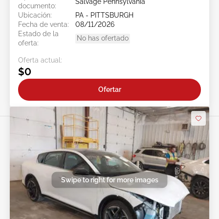
Salvage Pennsylvania
documento:
Ubicación:
PA - PITTSBURGH
Fecha de venta:
08/11/2026
Estado de la
No has ofertado
oferta:
Oferta actual:
$0
Ofertar
Swipe to right for more images