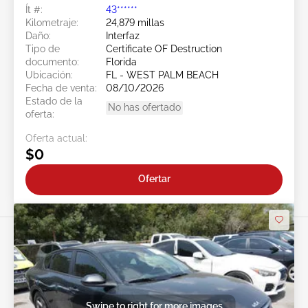
Ít #:
43******
Kilometraje:
24,879 millas
Daño:
Interfaz
Tipo de
Certificate OF Destruction
documento:
Florida
Ubicación:
FL - WEST PALM BEACH
Fecha de venta:
08/10/2026
Estado de la
No has ofertado
oferta:
Oferta actual:
$0
Ofertar
Swipe to right for more images