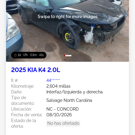
Swipe to right for more images
1d : 17h : 03m : 38s
2025 KIA K4 2.0L
Ít #:
44******
Kilometraje:
2,604 millas
Daño:
Interfaz/Izquierda y derecha
Tipo de
Salvage North Carolina
documento:
Ubicación:
NC - CONCORD
Fecha de venta:
08/10/2026
Estado de la
No has ofertado
oferta: