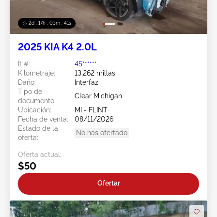
2d : 17h : 03m : 38s
2025 KIA K4 2.0L
Ít #:
45******
Kilometraje:
13,262 millas
Daño:
Interfaz
Tipo de
Clear Michigan
documento:
Ubicación:
MI - FLINT
Fecha de venta:
08/11/2026
Estado de la
No has ofertado
oferta:
Oferta actual:
$50
Ofertar