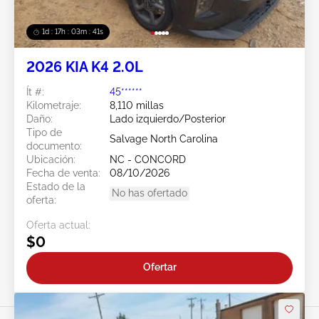
1d : 17h : 03m : 38s
2026 KIA K4 2.0L
Ít #:
45******
Kilometraje:
8,110 millas
Daño:
Lado izquierdo/Posterior
Tipo de
Salvage North Carolina
documento:
Ubicación:
NC - CONCORD
Fecha de venta:
08/10/2026
Estado de la
No has ofertado
oferta:
Oferta actual:
$0
Ofertar