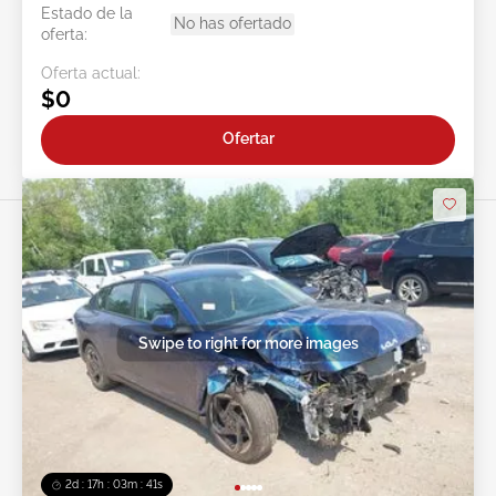
Estado de la
No has ofertado
oferta:
Oferta actual:
$0
Ofertar
Swipe to right for more images
2d : 17h : 03m : 38s