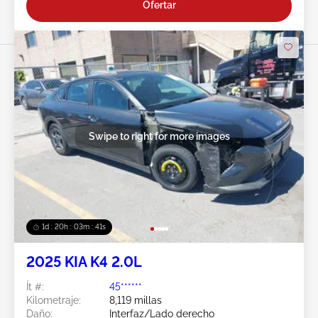
Ofertar
Swipe to right for more images
1d : 20h : 03m : 38s
2025 KIA K4 2.0L
Ít #:
45******
Kilometraje:
8,119 millas
Daño:
Interfaz/Lado derecho