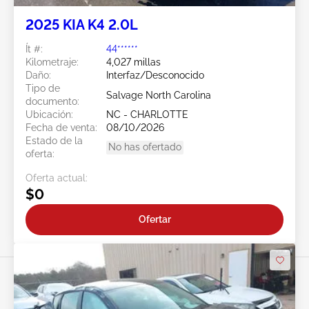
2025 KIA K4 2.0L
Ít #:
44******
Kilometraje:
4,027 millas
Daño:
Interfaz/Desconocido
Tipo de
Salvage North Carolina
documento:
Ubicación:
NC - CHARLOTTE
Fecha de venta:
08/10/2026
Estado de la
No has ofertado
oferta:
Oferta actual:
$0
Ofertar