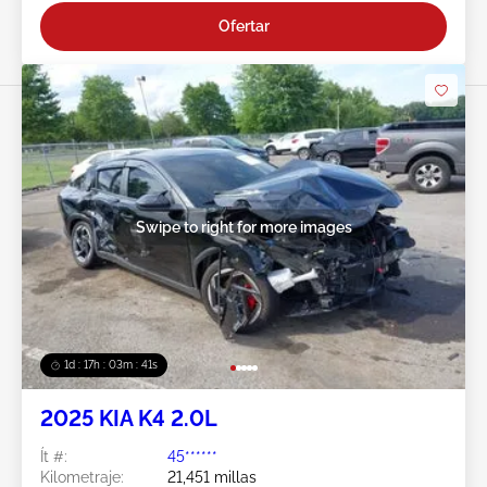
Ofertar
Swipe to right for more images
1d : 17h : 03m : 38s
2025 KIA K4 2.0L
Ít #:
45******
Kilometraje:
21,451 millas