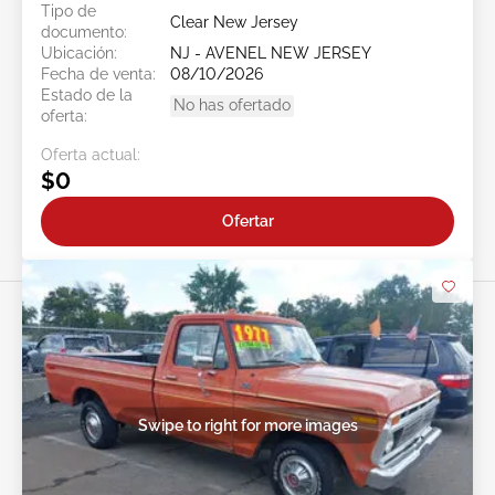
Tipo de
Clear New Jersey
documento:
Ubicación:
NJ - AVENEL NEW JERSEY
Fecha de venta:
08/10/2026
Estado de la
No has ofertado
oferta:
Oferta actual:
$0
Ofertar
Swipe to right for more images