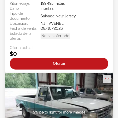
Kilometraje:
199,495 millas
Daño:
Interfaz
Tipo de
Salvage New Jersey
documento:
Ubicación:
NJ - AVENEL
Fecha de venta:
08/10/2026
Estado de la
No has ofertado
oferta:
Oferta actual:
$0
Ofertar
Swipe to right for more images