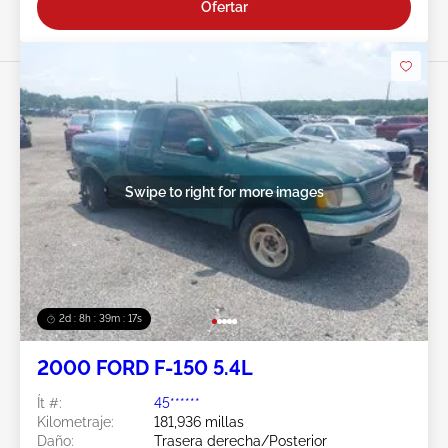
Ofertar
Swipe to right for more images
2d : 8h : 39m : 15s
2000 FORD F-150 5.4L
Ít #:
45******
Kilometraje:
181,936 millas
Daño:
Trasera derecha/Posterior