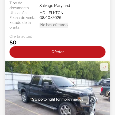
Tipo de
Salvage Maryland
documento:
Ubicación:
MD - ELKTON
Fecha de venta:
08/10/2026
Estado de la
No has ofertado
oferta:
Oferta actual:
$0
Ofertar
Swipe to right for more images