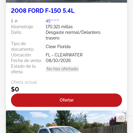
2008 FORD F-150 5.4L
Ít #:
45******
Kilometraje:
170,321 millas
Daño:
Desgaste normal/Delantero
trasero
Tipo de
Clear Florida
documento:
Ubicación:
FL - CLEARWATER
Fecha de venta:
08/10/2026
Estado de la
No has ofertado
oferta:
Oferta actual:
$0
Ofertar