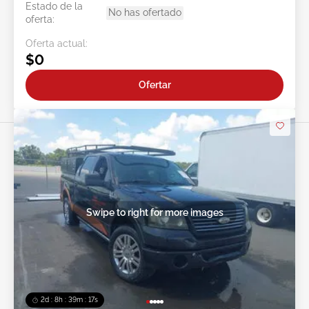
Estado de la
No has ofertado
oferta:
Oferta actual:
$0
Ofertar
Swipe to right for more images
2d : 8h : 39m : 15s