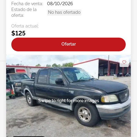
Fecha de venta:
08/10/2026
Estado de la
No has ofertado
oferta:
Oferta actual:
$125
Ofertar
Swipe to right for more images