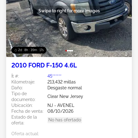
Swipe to right for more images
2d : 8h : 39m : 15s
2010 FORD F-150 4.6L
Ít #:
45******
Kilometraje:
213,432 millas
Daño:
Desgaste normal
Tipo de
Clear New Jersey
documento:
Ubicación:
NJ - AVENEL
Fecha de venta:
08/10/2026
Estado de la
No has ofertado
oferta:
Oferta actual: