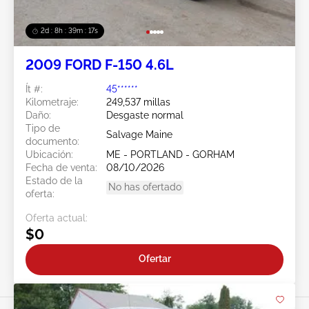
2d : 8h : 39m : 15s
2009 FORD F-150 4.6L
Ít #:
45******
Kilometraje:
249,537 millas
Daño:
Desgaste normal
Tipo de
Salvage Maine
documento:
Ubicación:
ME - PORTLAND - GORHAM
Fecha de venta:
08/10/2026
Estado de la
No has ofertado
oferta:
Oferta actual:
$0
Ofertar