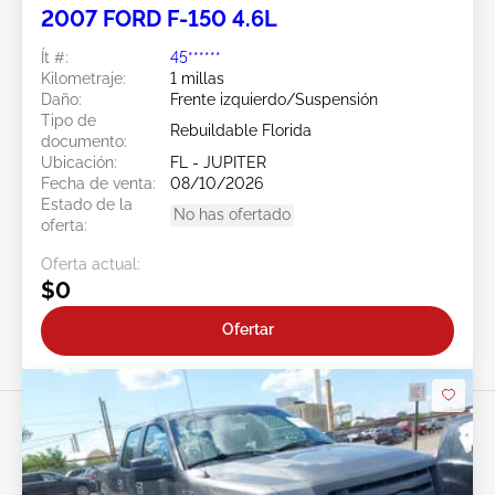
2007 FORD F-150 4.6L
Ít #:
45******
Kilometraje:
1 millas
Daño:
Frente izquierdo/Suspensión
Tipo de
Rebuildable Florida
documento:
Ubicación:
FL - JUPITER
Fecha de venta:
08/10/2026
Estado de la
No has ofertado
oferta:
Oferta actual:
$0
Ofertar