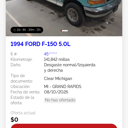
2d : 8h : 39m : 15s
1994 FORD F-150 5.0L
Ít #:
45******
Kilometraje:
141,842 millas
Daño:
Desgaste normal/Izquierda
y derecha
Tipo de
Clear Michigan
documento:
Ubicación:
MI - GRAND RAPIDS
Fecha de venta:
08/10/2026
Estado de la
No has ofertado
oferta:
Oferta actual:
$0