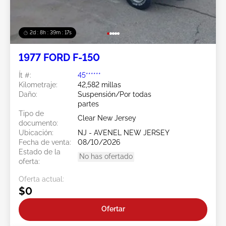
2d : 8h : 39m : 15s
1977 FORD F-150
Ít #:
45******
Kilometraje:
42,582 millas
Daño:
Suspensión/Por todas
partes
Tipo de
Clear New Jersey
documento:
Ubicación:
NJ - AVENEL NEW JERSEY
Fecha de venta:
08/10/2026
Estado de la
No has ofertado
oferta:
Oferta actual:
$0
Ofertar