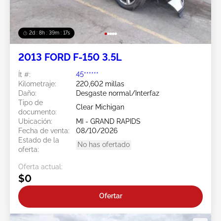
2d : 8h : 39m : 15s
2013 FORD F-150 3.5L
Ít #:
45******
Kilometraje:
220,602 millas
Daño:
Desgaste normal/Interfaz
Tipo de
Clear Michigan
documento:
Ubicación:
MI - GRAND RAPIDS
Fecha de venta:
08/10/2026
Estado de la
No has ofertado
oferta:
Oferta actual:
$0
Ofertar