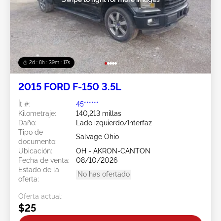
2d : 8h : 39m : 15s
2015 FORD F-150 3.5L
Ít #:
45******
Kilometraje:
140,213 millas
Daño:
Lado izquierdo/Interfaz
Tipo de
Salvage Ohio
documento:
Ubicación:
OH - AKRON-CANTON
Fecha de venta:
08/10/2026
Estado de la
No has ofertado
oferta:
Oferta actual:
$25