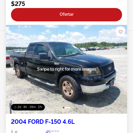
$275
Ofertar
Swipe to right for more images
2d : 8h : 39m : 15s
2004 FORD F-150 4.6L
Ít #:
45******