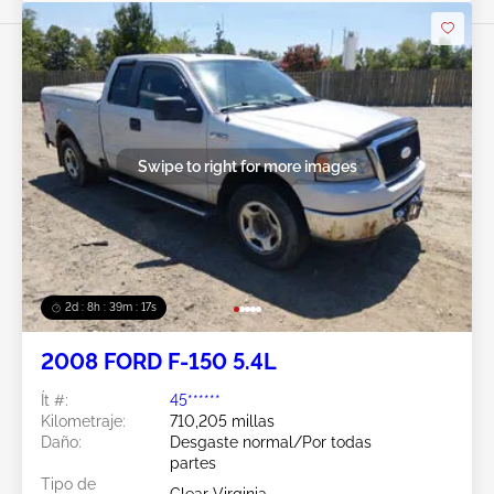
Swipe to right for more images
2d : 8h : 39m : 15s
2008 FORD F-150 5.4L
Ít #:
45******
Kilometraje:
710,205 millas
Daño:
Desgaste normal/Por todas
partes
Tipo de