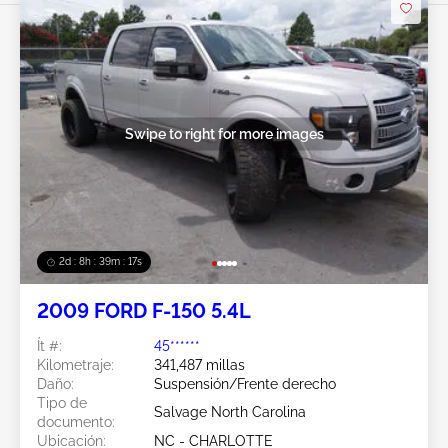
Swipe to right for more images
2d : 8h : 39m : 15s
2009 FORD F-150 5.4L
Ít #:
45******
Kilometraje:
341,487 millas
Daño:
Suspensión/Frente derecho
Tipo de
Salvage North Carolina
documento:
Ubicación:
NC - CHARLOTTE