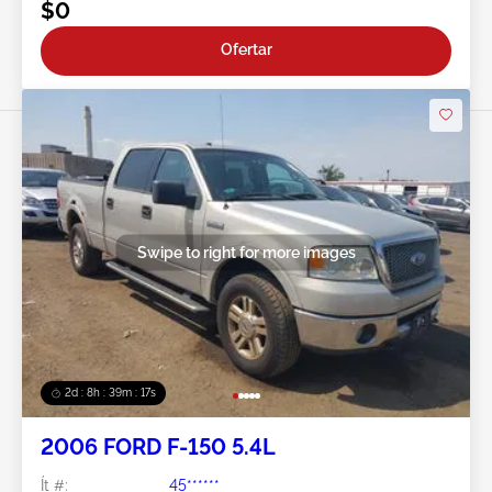
$0
Ofertar
Swipe to right for more images
2d : 8h : 39m : 15s
2006 FORD F-150 5.4L
Ít #:
45******