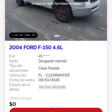
Swipe to right for more images
2d : 8h : 39m : 15s
2004 FORD F-150 4.6L
Ít #:
45******
Daño:
Desgaste normal
Tipo de
Clear Florida
documento:
Ubicación:
FL - CLEARWATER
Fecha de venta:
08/10/2026
Estado de la
No has ofertado
oferta:
Oferta actual:
$0