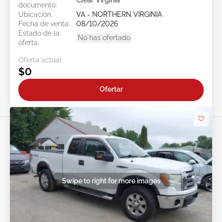
Clear Virginia
documento:
Ubicación:
VA - NORTHERN VIRGINIA
Fecha de venta:
08/10/2026
Estado de la
No has ofertado
oferta:
Oferta actual:
$0
Ofertar
Swipe to right for more images