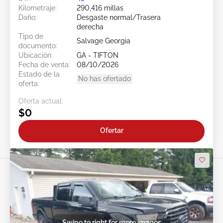
Kilometraje:
290,416 millas
Daño:
Desgaste normal/Trasera
derecha
Tipo de
Salvage Georgia
documento:
Ubicación:
GA - TIFTON
Fecha de venta:
08/10/2026
Estado de la
No has ofertado
oferta:
Oferta actual:
$0
Ofertar
Swipe to right for more images