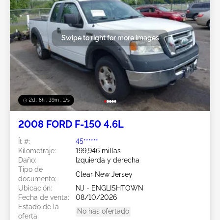
Swipe to right for more images
2d : 8h : 39m : 15s
2008 FORD F-150 4.6L
Ít #:
45******
Kilometraje:
199,946 millas
Daño:
Izquierda y derecha
Tipo de
Clear New Jersey
documento:
Ubicación:
NJ - ENGLISHTOWN
Fecha de venta:
08/10/2026
Estado de la
No has ofertado
oferta: