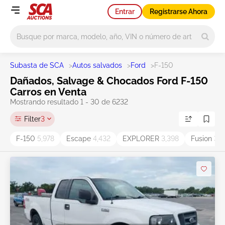
Entrar
Registrarse Ahora
Main search
Subasta de SCA
>
Autos salvados
>
Ford
>
F-150
Dañados, Salvage & Chocados Ford F-150
Carros en Venta
Mostrando resultado 1 - 30 de 6232
Filter
3
F-150
5,978
Escape
4,432
EXPLORER
3,398
Fusion
3,2