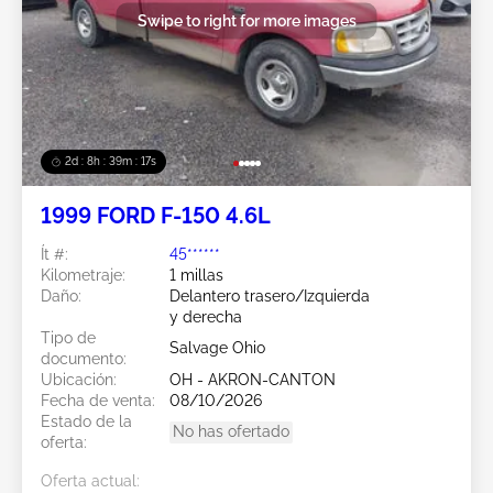
Swipe to right for more images
2d : 8h : 39m : 15s
1999 FORD F-150 4.6L
Ít #:
45******
Kilometraje:
1 millas
Daño:
Delantero trasero/Izquierda
y derecha
Tipo de
Salvage Ohio
documento:
Ubicación:
OH - AKRON-CANTON
Fecha de venta:
08/10/2026
Estado de la
No has ofertado
oferta:
Oferta actual: