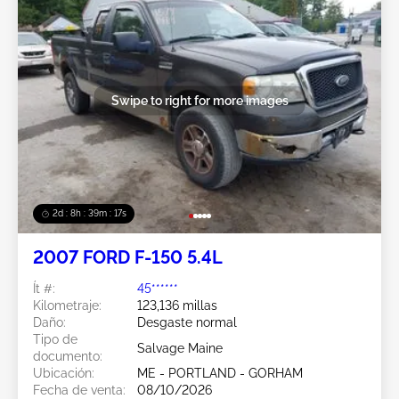
Swipe to right for more images
2d : 8h : 39m : 15s
2007 FORD F-150 5.4L
Ít #:
45******
Kilometraje:
123,136 millas
Daño:
Desgaste normal
Tipo de
Salvage Maine
documento:
Ubicación:
ME - PORTLAND - GORHAM
Fecha de venta:
08/10/2026