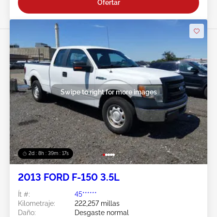
Ofertar
Swipe to right for more images
2d : 8h : 39m : 15s
2013 FORD F-150 3.5L
Ít #:
45******
Kilometraje:
222,257 millas
Daño:
Desgaste normal