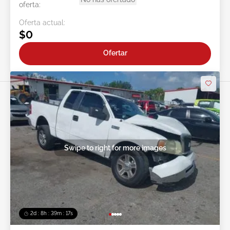
oferta:
Oferta actual:
$0
Ofertar
Swipe to right for more images
2d : 8h : 39m : 15s