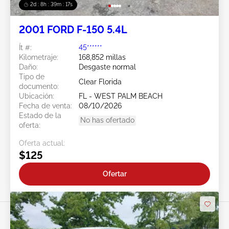
2d : 8h : 39m : 15s
2001 FORD F-150 5.4L
Ít #:
45******
Kilometraje:
168,852 millas
Daño:
Desgaste normal
Tipo de
Clear Florida
documento:
Ubicación:
FL - WEST PALM BEACH
Fecha de venta:
08/10/2026
Estado de la
No has ofertado
oferta:
Oferta actual:
$125
Ofertar