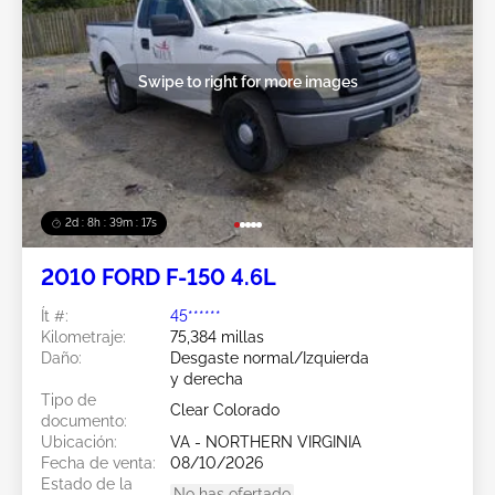
Swipe to right for more images
2d : 8h : 39m : 15s
2010 FORD F-150 4.6L
Ít #:
45******
Kilometraje:
75,384 millas
Daño:
Desgaste normal/Izquierda
y derecha
Tipo de
Clear Colorado
documento:
Ubicación:
VA - NORTHERN VIRGINIA
Fecha de venta:
08/10/2026
Estado de la
No has ofertado