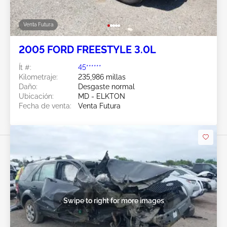
Venta Futura
2005 FORD FREESTYLE 3.0L
Ít #:
45******
Kilometraje:
235,986 millas
Daño:
Desgaste normal
Ubicación:
MD - ELKTON
Fecha de venta:
Venta Futura
Swipe to right for more images