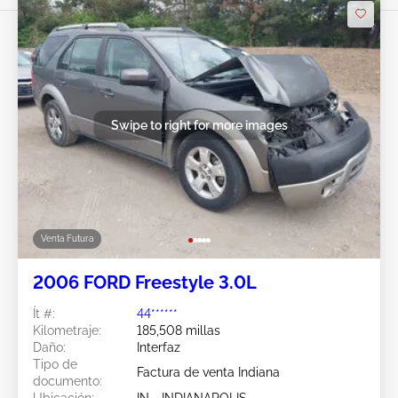
Swipe to right for more images
Venta Futura
2006 FORD Freestyle 3.0L
Ít #:
44******
Kilometraje:
185,508 millas
Daño:
Interfaz
Tipo de
Factura de venta Indiana
documento:
Ubicación:
IN - INDIANAPOLIS