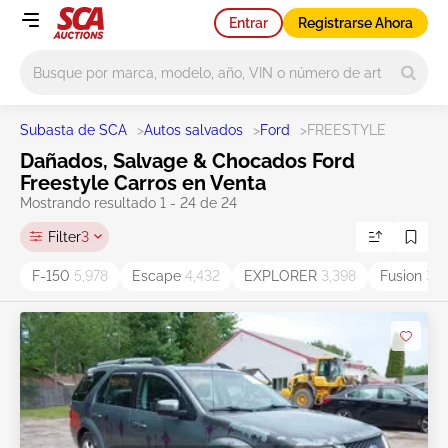
Entrar
Registrarse Ahora
Main search
Subasta de SCA
>
Autos salvados
>
Ford
>
FREESTYLE
Dañados, Salvage & Chocados Ford
Freestyle Carros en Venta
Mostrando resultado 1 - 24 de 24
Filter
3
F-150
5,978
Escape
4,432
EXPLORER
3,398
Fusion
3,2