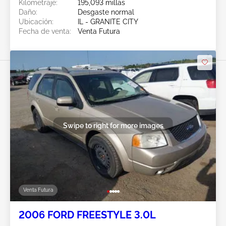
Kilometraje:
195,093 millas
Daño:
Desgaste normal
Ubicación:
IL - GRANITE CITY
Fecha de venta:
Venta Futura
Swipe to right for more images
Venta Futura
2006 FORD FREESTYLE 3.0L