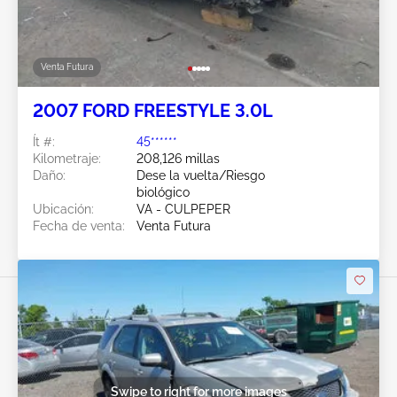
Venta Futura
2007 FORD FREESTYLE 3.0L
Ít #:
45******
Kilometraje:
208,126 millas
Daño:
Dese la vuelta/Riesgo
biológico
Ubicación:
VA - CULPEPER
Fecha de venta:
Venta Futura
Swipe to right for more images