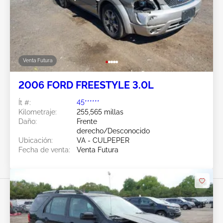
Venta Futura
2006 FORD FREESTYLE 3.0L
Ít #:
45******
Kilometraje:
255,565 millas
Daño:
Frente
derecho/Desconocido
Ubicación:
VA - CULPEPER
Fecha de venta:
Venta Futura