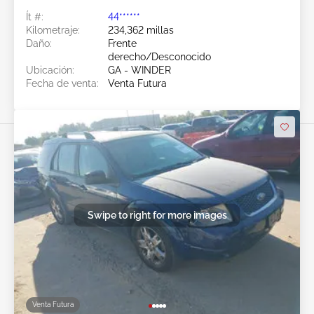
Ít #:
44******
Kilometraje:
234,362 millas
Daño:
Frente
derecho/Desconocido
Ubicación:
GA - WINDER
Fecha de venta:
Venta Futura
Swipe to right for more images
Venta Futura