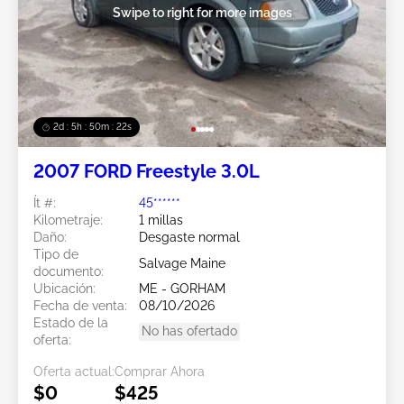
Swipe to right for more images
2d : 5h : 50m : 19s
2007 FORD Freestyle 3.0L
Ít #:
45******
Kilometraje:
1 millas
Daño:
Desgaste normal
Tipo de
Salvage Maine
documento:
Ubicación:
ME - GORHAM
Fecha de venta:
08/10/2026
Estado de la
No has ofertado
oferta:
Oferta actual:
Comprar Ahora
$0
$425