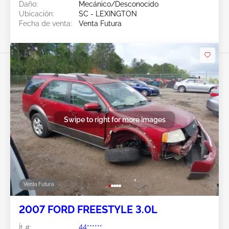
Daño:
Mecánico/Desconocido
Ubicación:
SC - LEXINGTON
Fecha de venta:
Venta Futura
Swipe to right for more images
Venta Futura
2007 FORD FREESTYLE 3.0L
Ít #:
44******