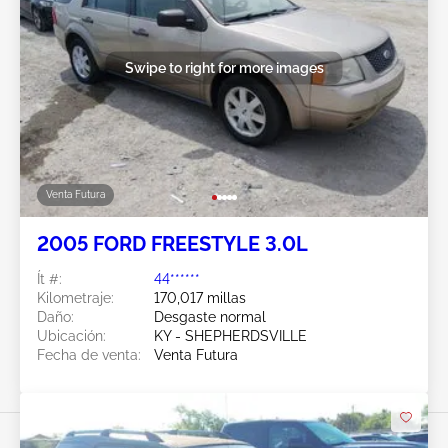
Swipe to right for more images
Venta Futura
2005 FORD FREESTYLE 3.0L
Ít #:
44******
Kilometraje:
170,017 millas
Daño:
Desgaste normal
Ubicación:
KY - SHEPHERDSVILLE
Fecha de venta:
Venta Futura