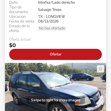
Daño:
Interfaz/Lado derecho
Tipo de
Salvage Texas
documento:
Ubicación:
TX - LONGVIEW
Fecha de venta:
08/13/2026
Estado de la
No has ofertado
oferta:
Oferta actual:
$0
Ofertar
Swipe to right for more images