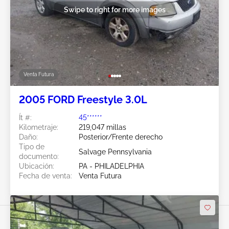
Swipe to right for more images
Venta Futura
2005 FORD Freestyle 3.0L
Ít #:
45******
Kilometraje:
219,047 millas
Daño:
Posterior/Frente derecho
Tipo de
Salvage Pennsylvania
documento:
Ubicación:
PA - PHILADELPHIA
Fecha de venta:
Venta Futura