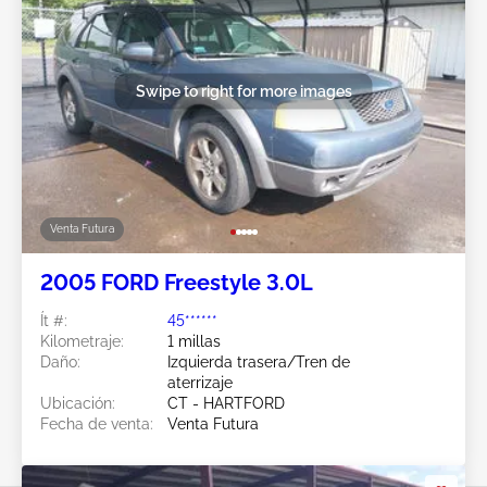
Swipe to right for more images
Venta Futura
2005 FORD Freestyle 3.0L
Ít #:
45******
Kilometraje:
1 millas
Daño:
Izquierda trasera/Tren de
aterrizaje
Ubicación:
CT - HARTFORD
Fecha de venta:
Venta Futura