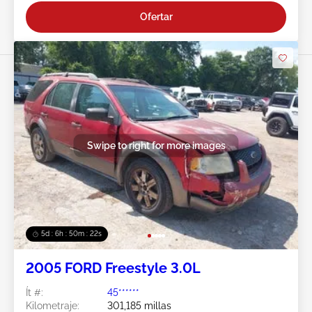
Ofertar
Swipe to right for more images
5d : 6h : 50m : 19s
2005 FORD Freestyle 3.0L
Ít #:
45******
Kilometraje:
301,185 millas