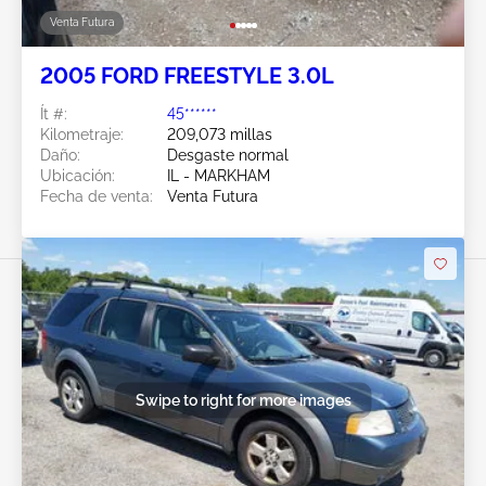
Venta Futura
2005 FORD FREESTYLE 3.0L
Ít #:
45******
Kilometraje:
209,073 millas
Daño:
Desgaste normal
Ubicación:
IL - MARKHAM
Fecha de venta:
Venta Futura
Swipe to right for more images