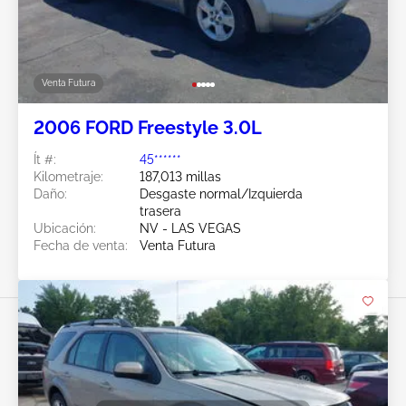
Venta Futura
2006 FORD Freestyle 3.0L
Ít #:
45******
Kilometraje:
187,013 millas
Daño:
Desgaste normal/Izquierda
trasera
Ubicación:
NV - LAS VEGAS
Fecha de venta:
Venta Futura