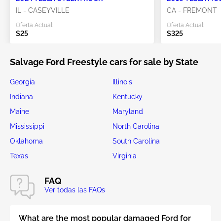
IL - CASEYVILLE
CA - FREMONT
Oferta Actual:
Oferta Actual:
$25
$325
Salvage Ford Freestyle cars for sale by State
Georgia
Illinois
Indiana
Kentucky
Maine
Maryland
Mississippi
North Carolina
Oklahoma
South Carolina
Texas
Virginia
FAQ
Ver todas las FAQs
What are the most popular damaged Ford for