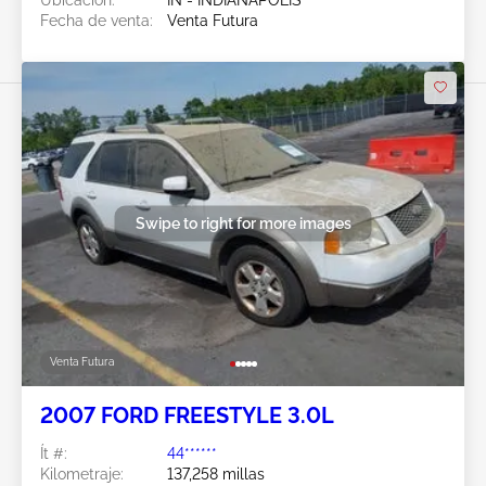
Fecha de venta:
Venta Futura
Swipe to right for more images
Venta Futura
2007 FORD FREESTYLE 3.0L
Ít #:
44******
Kilometraje:
137,258 millas