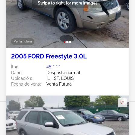
Swipe to right for more images
Venta Futura
2005 FORD Freestyle 3.0L
Ít #:
45******
Daño:
Desgaste normal
Ubicación:
IL - ST. LOUIS
Fecha de venta:
Venta Futura