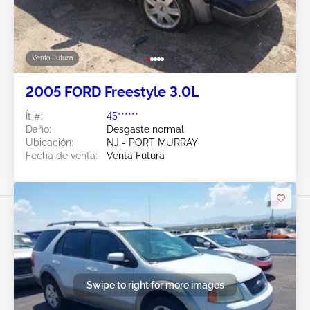
Venta Futura
2005 FORD Freestyle 3.0L
Ít #:
45******
Daño:
Desgaste normal
Ubicación:
NJ - PORT MURRAY
Fecha de venta:
Venta Futura
Swipe to right for more images