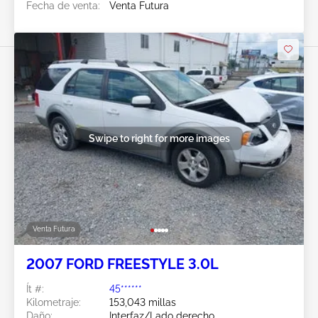
Fecha de venta:
Venta Futura
Swipe to right for more images
Venta Futura
2007 FORD FREESTYLE 3.0L
Ít #:
45******
Kilometraje:
153,043 millas
Daño:
Interfaz/Lado derecho