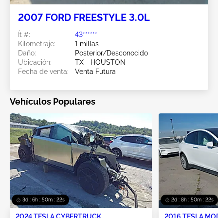
2007 FORD FREESTYLE 3.0L
Ít #:
43******
Kilometraje:
1 millas
Daño:
Posterior/Desconocido
Ubicación:
TX - HOUSTON
Fecha de venta:
Venta Futura
Vehículos Populares
3d : 6h : 50m : 19s
2d : 8h : 50m : 19s
2024 TESLA CYBERTRUCK
2016 TESLA MO