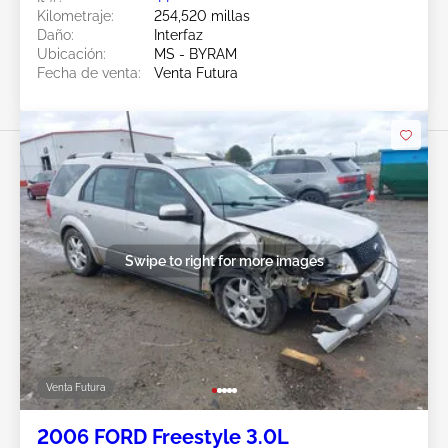
Kilometraje:
254,520 millas
Daño:
Interfaz
Ubicación:
MS - BYRAM
Fecha de venta:
Venta Futura
Swipe to right for more images
Venta Futura
2006 FORD Freestyle 3.0L