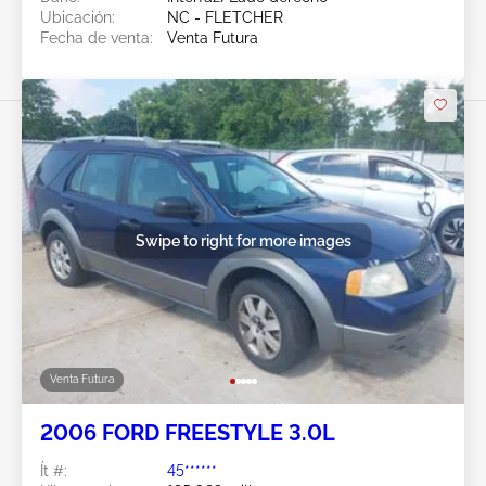
Ubicación:
NC - FLETCHER
Fecha de venta:
Venta Futura
Swipe to right for more images
Venta Futura
2006 FORD FREESTYLE 3.0L
Ít #:
45******