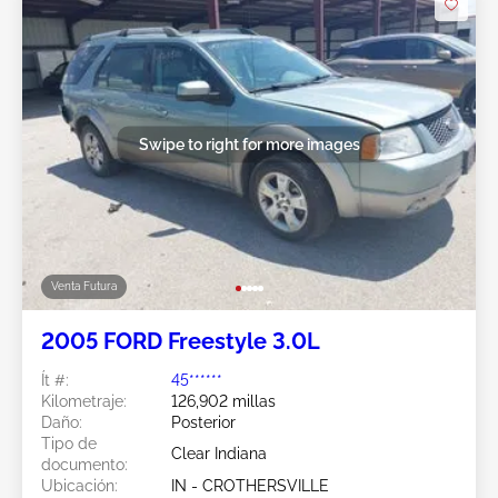
Swipe to right for more images
Venta Futura
2005 FORD Freestyle 3.0L
Ít #:
45******
Kilometraje:
126,902 millas
Daño:
Posterior
Tipo de
Clear Indiana
documento:
Ubicación:
IN - CROTHERSVILLE