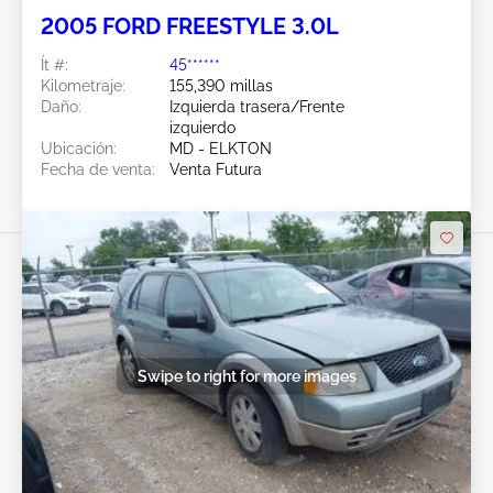
2005 FORD FREESTYLE 3.0L
Ít #:
45******
Kilometraje:
155,390 millas
Daño:
Izquierda trasera/Frente
izquierdo
Ubicación:
MD - ELKTON
Fecha de venta:
Venta Futura
Swipe to right for more images