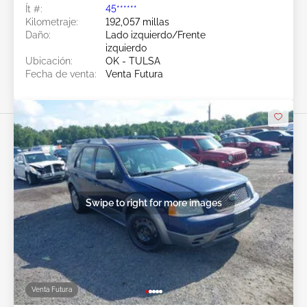
Ít #:
45******
Kilometraje:
192,057 millas
Daño:
Lado izquierdo/Frente
izquierdo
Ubicación:
OK - TULSA
Fecha de venta:
Venta Futura
Swipe to right for more images
Venta Futura