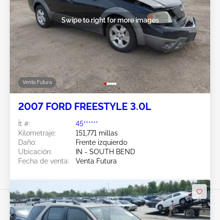
Swipe to right for more images
Venta Futura
2007 FORD FREESTYLE 3.0L
Ít #:
45******
Kilometraje:
151,771 millas
Daño:
Frente izquierdo
Ubicación:
IN - SOUTH BEND
Fecha de venta:
Venta Futura