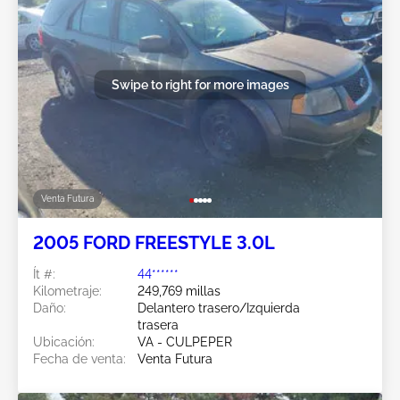
Swipe to right for more images
Venta Futura
2005 FORD FREESTYLE 3.0L
Ít #:
44******
Kilometraje:
249,769 millas
Daño:
Delantero trasero/Izquierda
trasera
Ubicación:
VA - CULPEPER
Fecha de venta:
Venta Futura