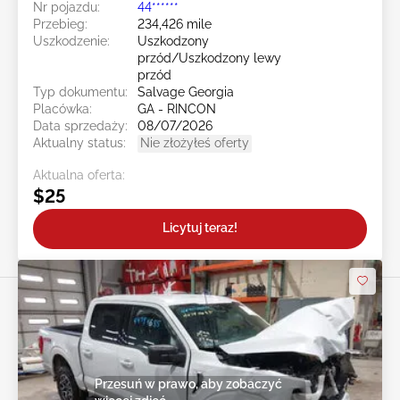
Nr pojazdu:
44******
Przebieg:
234,426 mile
Uszkodzenie:
Uszkodzony
przód/Uszkodzony lewy
przód
Typ dokumentu:
Salvage Georgia
Placówka:
GA - RINCON
Data sprzedaży:
08/07/2026
Aktualny status:
Nie złożyłeś oferty
Aktualna oferta:
$25
Licytuj teraz!
Przesuń w prawo, aby zobaczyć