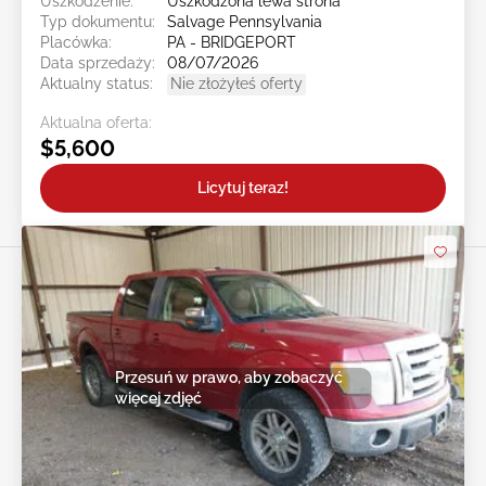
Uszkodzenie:
Uszkodzona lewa strona
Typ dokumentu:
Salvage Pennsylvania
Placówka:
PA - BRIDGEPORT
Data sprzedaży:
08/07/2026
Aktualny status:
Nie złożyłeś oferty
Aktualna oferta:
$5,600
Licytuj teraz!
Przesuń w prawo, aby zobaczyć
więcej zdjęć