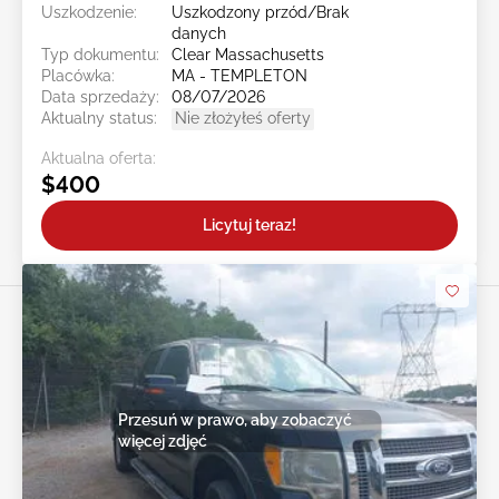
Uszkodzenie:
Uszkodzony przód/Brak
danych
Typ dokumentu:
Clear Massachusetts
Placówka:
MA - TEMPLETON
Data sprzedaży:
08/07/2026
Aktualny status:
Nie złożyłeś oferty
Aktualna oferta:
$400
Licytuj teraz!
Przesuń w prawo, aby zobaczyć
więcej zdjęć