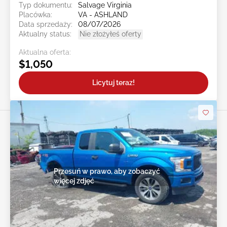
Typ dokumentu:
Salvage Virginia
Placówka:
VA - ASHLAND
Data sprzedaży:
08/07/2026
Aktualny status:
Nie złożyłeś oferty
Aktualna oferta:
$1,050
Licytuj teraz!
Przesuń w prawo, aby zobaczyć
więcej zdjęć