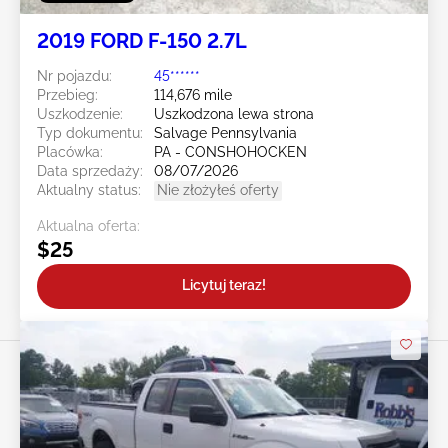
2019 FORD F-150 2.7L
Nr pojazdu:
45******
Przebieg:
114,676 mile
Uszkodzenie:
Uszkodzona lewa strona
Typ dokumentu:
Salvage Pennsylvania
Placówka:
PA - CONSHOHOCKEN
Data sprzedaży:
08/07/2026
Aktualny status:
Nie złożyłeś oferty
Aktualna oferta:
$25
Licytuj teraz!