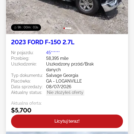
9h : 00m : 01s
2023 FORD F-150 2.7L
Nr pojazdu:
45******
Przebieg:
58,395 mile
Uszkodzenie:
Uszkodzony przód/Brak
danych
Typ dokumentu:
Salvage Georgia
Placówka:
GA - LOGANVILLE
Data sprzedaży:
08/07/2026
Aktualny status:
Nie złożyłeś oferty
Aktualna oferta:
$5,700
Licytuj teraz!