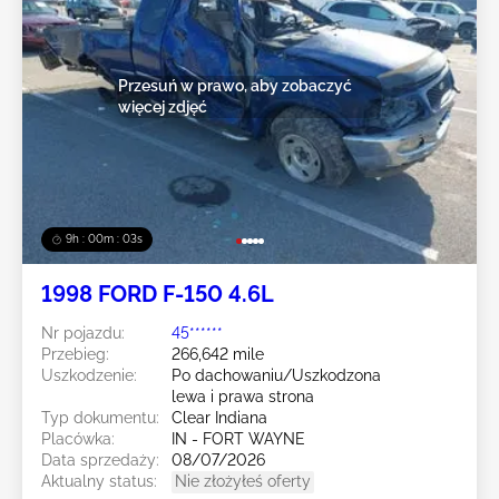
Przesuń w prawo, aby zobaczyć
więcej zdjęć
9h : 00m : 01s
1998 FORD F-150 4.6L
Nr pojazdu:
45******
Przebieg:
266,642 mile
Uszkodzenie:
Po dachowaniu/Uszkodzona
lewa i prawa strona
Typ dokumentu:
Clear Indiana
Placówka:
IN - FORT WAYNE
Data sprzedaży:
08/07/2026
Aktualny status:
Nie złożyłeś oferty