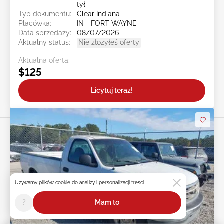
tył
Typ dokumentu:
Clear Indiana
Placówka:
IN - FORT WAYNE
Data sprzedaży:
08/07/2026
Aktualny status:
Nie złożyłeś oferty
Aktualna oferta:
$125
Licytuj teraz!
Przesuń w prawo, aby zobaczyć
Używamy plików cookie do analizy i personalizacji treści
więcej zdjęć
?
Mam to