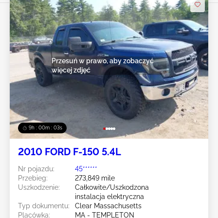
Przesuń w prawo, aby zobaczyć
więcej zdjęć
9h : 00m : 01s
2010 FORD F-150 5.4L
Nr pojazdu:
45******
Przebieg:
273,849 mile
Uszkodzenie:
Całkowite/Uszkodzona
instalacja elektryczna
Typ dokumentu:
Clear Massachusetts
Placówka:
MA - TEMPLETON