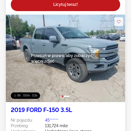
Licytuj teraz!
Przesuń w prawo, aby zobaczyć
więcej zdjęć
9h : 00m : 01s
2019 FORD F-150 3.5L
Nr pojazdu:
45******
Przebieg:
131,724 mile