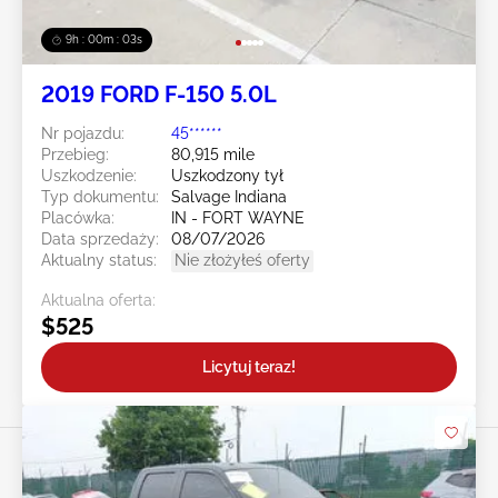
9h : 00m : 01s
2019 FORD F-150 5.0L
Nr pojazdu:
45******
Przebieg:
80,915 mile
Uszkodzenie:
Uszkodzony tył
Typ dokumentu:
Salvage Indiana
Placówka:
IN - FORT WAYNE
Data sprzedaży:
08/07/2026
Aktualny status:
Nie złożyłeś oferty
Aktualna oferta:
$525
Licytuj teraz!