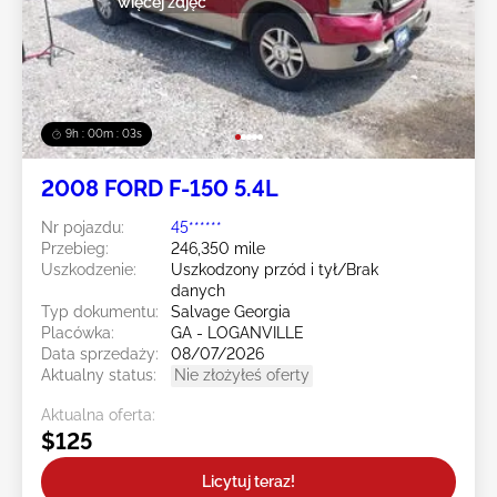
więcej zdjęć
9h : 00m : 01s
2008 FORD F-150 5.4L
Nr pojazdu:
45******
Przebieg:
246,350 mile
Uszkodzenie:
Uszkodzony przód i tył/Brak
danych
Typ dokumentu:
Salvage Georgia
Placówka:
GA - LOGANVILLE
Data sprzedaży:
08/07/2026
Aktualny status:
Nie złożyłeś oferty
Aktualna oferta:
$125
Licytuj teraz!