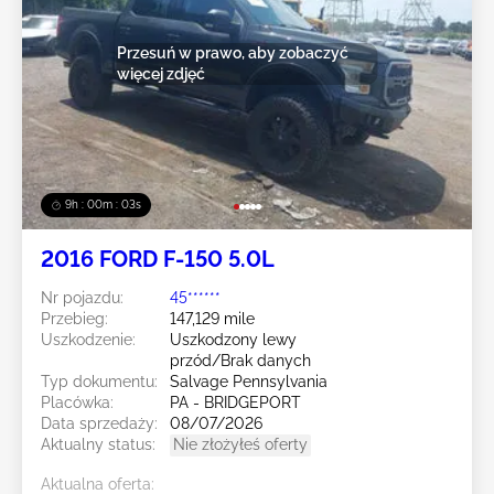
Przesuń w prawo, aby zobaczyć
więcej zdjęć
9h : 00m : 01s
2016 FORD F-150 5.0L
Nr pojazdu:
45******
Przebieg:
147,129 mile
Uszkodzenie:
Uszkodzony lewy
przód/Brak danych
Typ dokumentu:
Salvage Pennsylvania
Placówka:
PA - BRIDGEPORT
Data sprzedaży:
08/07/2026
Aktualny status:
Nie złożyłeś oferty
Aktualna oferta: