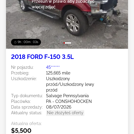
Przesuń w prawo, aby zobaczyć
więcej zdjęć
9h : 00m : 01s
2018 FORD F-150 3.5L
Nr pojazdu:
45******
Przebieg:
125,665 mile
Uszkodzenie:
Uszkodzony
przód/Uszkodzony lewy
przód
Typ dokumentu:
Salvage Pennsylvania
Placówka:
PA - CONSHOHOCKEN
Data sprzedaży:
08/07/2026
Aktualny status:
Nie złożyłeś oferty
Aktualna oferta:
$5,500