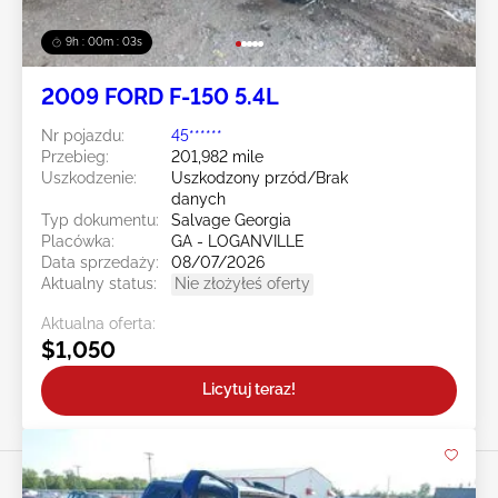
9h : 00m : 01s
2009 FORD F-150 5.4L
Nr pojazdu:
45******
Przebieg:
201,982 mile
Uszkodzenie:
Uszkodzony przód/Brak
danych
Typ dokumentu:
Salvage Georgia
Placówka:
GA - LOGANVILLE
Data sprzedaży:
08/07/2026
Aktualny status:
Nie złożyłeś oferty
Aktualna oferta:
$1,050
Licytuj teraz!