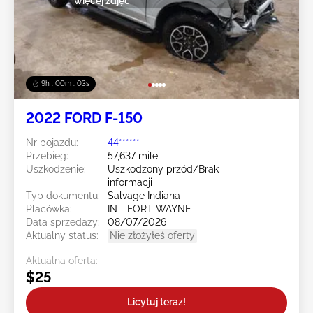
więcej zdjęć
9h : 00m : 01s
2022 FORD F-150
Nr pojazdu:
44******
Przebieg:
57,637 mile
Uszkodzenie:
Uszkodzony przód/Brak
informacji
Typ dokumentu:
Salvage Indiana
Placówka:
IN - FORT WAYNE
Data sprzedaży:
08/07/2026
Aktualny status:
Nie złożyłeś oferty
Aktualna oferta:
$25
Licytuj teraz!