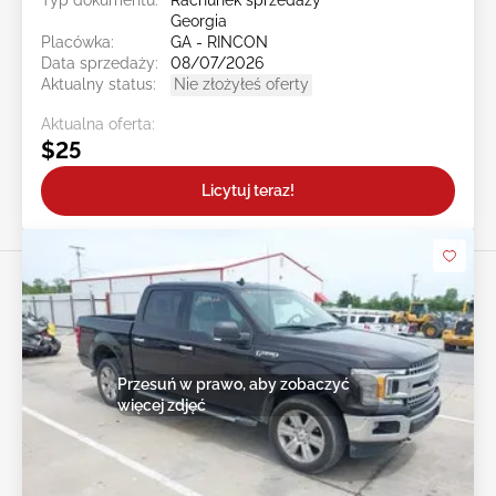
Typ dokumentu:
Rachunek sprzedaży
Georgia
Placówka:
GA - RINCON
Data sprzedaży:
08/07/2026
Aktualny status:
Nie złożyłeś oferty
Aktualna oferta:
$25
Licytuj teraz!
Przesuń w prawo, aby zobaczyć
więcej zdjęć