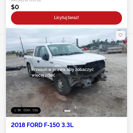
$0
Licytuj teraz!
Przesuń w prawo, aby zobaczyć
więcej zdjęć
9h : 00m : 01s
2018 FORD F-150 3.3L