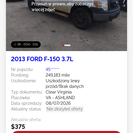
Przesuń w prawo, aby zobaczyć
więcej zdjęć
9h : 00m : 01s
2013 FORD F-150 3.7L
Nr pojazdu:
45******
Przebieg:
249,183 mile
Uszkodzenie:
Uszkodzony lewy
przód/Brak danych
Typ dokumentu:
Clear Virginia
Placówka:
VA - ASHLAND
Data sprzedaży:
08/07/2026
Aktualny status:
Nie złożyłeś oferty
Aktualna oferta:
$375