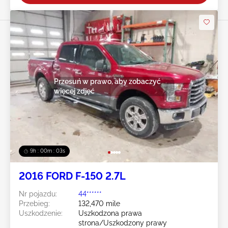
Przesuń w prawo, aby zobaczyć
więcej zdjęć
9h : 00m : 01s
2016 FORD F-150 2.7L
Nr pojazdu:
44******
Przebieg:
132,470 mile
Uszkodzenie:
Uszkodzona prawa
strona/Uszkodzony prawy