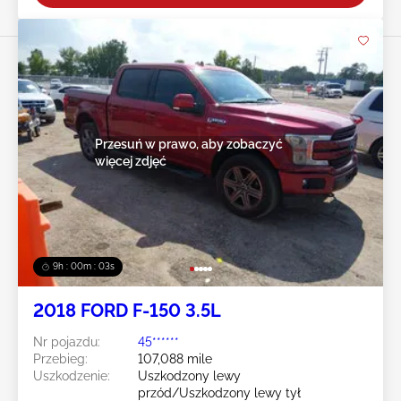
Przesuń w prawo, aby zobaczyć
więcej zdjęć
9h : 00m : 01s
2018 FORD F-150 3.5L
Nr pojazdu:
45******
Przebieg:
107,088 mile
Uszkodzenie:
Uszkodzony lewy
przód/Uszkodzony lewy tył