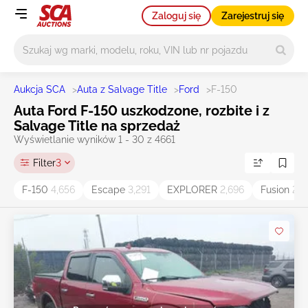
Zaloguj się
Zarejestruj się
Główne wyszukiwanie
Aukcja SCA
>
Auta z Salvage Title
>
Ford
>
F-150
Auta Ford F-150 uszkodzone, rozbite i z
Salvage Title na sprzedaż
Wyświetlanie wyników 1 - 30 z 4661
Filter
3
F-150
4,656
Escape
3,291
EXPLORER
2,696
Fusion
2,4