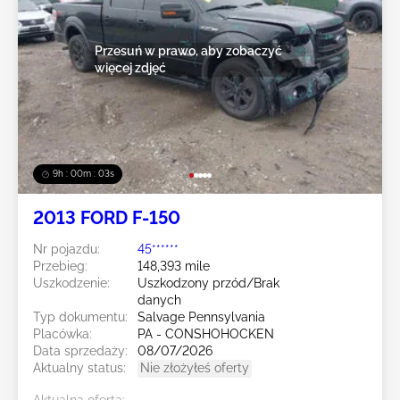
Przesuń w prawo, aby zobaczyć
więcej zdjęć
9h : 00m : 01s
2013 FORD F-150
Nr pojazdu:
45******
Przebieg:
148,393 mile
Uszkodzenie:
Uszkodzony przód/Brak
danych
Typ dokumentu:
Salvage Pennsylvania
Placówka:
PA - CONSHOHOCKEN
Data sprzedaży:
08/07/2026
Aktualny status:
Nie złożyłeś oferty
Aktualna oferta: