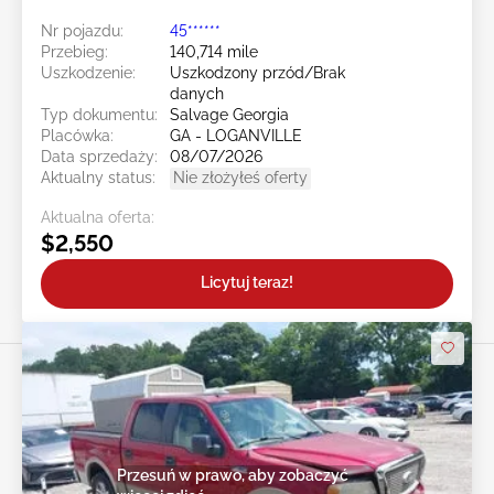
Nr pojazdu:
45******
Przebieg:
140,714 mile
Uszkodzenie:
Uszkodzony przód/Brak
danych
Typ dokumentu:
Salvage Georgia
Placówka:
GA - LOGANVILLE
Data sprzedaży:
08/07/2026
Aktualny status:
Nie złożyłeś oferty
Aktualna oferta:
$2,550
Licytuj teraz!
Przesuń w prawo, aby zobaczyć