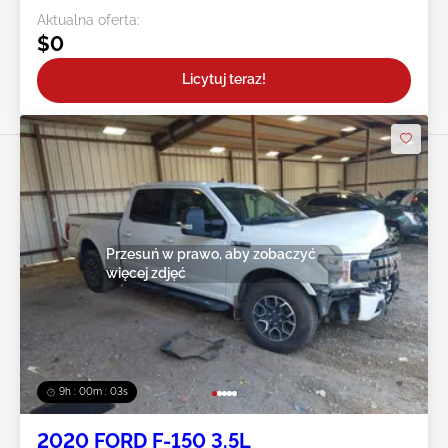
Aktualna oferta:
$0
Licytuj teraz!
Przesuń w prawo, aby zobaczyć
więcej zdjęć
9h : 00m : 01s
2020 FORD F-150 3.5L