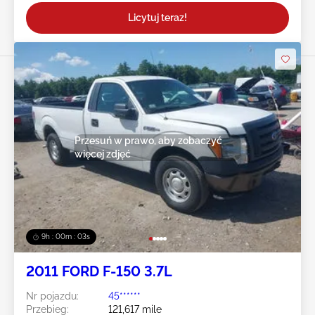
Licytuj teraz!
Przesuń w prawo, aby zobaczyć
więcej zdjęć
9h : 00m : 01s
2011 FORD F-150 3.7L
Nr pojazdu:
45******
Przebieg:
121,617 mile