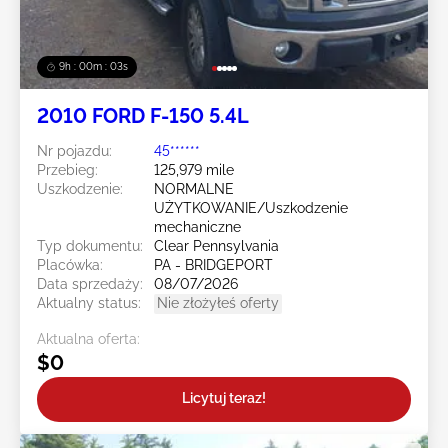
9h : 00m : 01s
2010 FORD F-150 5.4L
Nr pojazdu:
45******
Przebieg:
125,979 mile
Uszkodzenie:
NORMALNE
UŻYTKOWANIE/Uszkodzenie
mechaniczne
Typ dokumentu:
Clear Pennsylvania
Placówka:
PA - BRIDGEPORT
Data sprzedaży:
08/07/2026
Aktualny status:
Nie złożyłeś oferty
Aktualna oferta:
$0
Licytuj teraz!