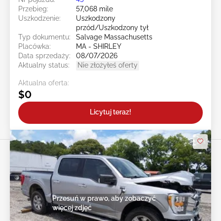
Przebieg:
57,068 mile
Uszkodzenie:
Uszkodzony
przód/Uszkodzony tył
Typ dokumentu:
Salvage Massachusetts
Placówka:
MA - SHIRLEY
Data sprzedaży:
08/07/2026
Aktualny status:
Nie złożyłeś oferty
Aktualna oferta:
$0
Licytuj teraz!
Przesuń w prawo, aby zobaczyć
więcej zdjęć