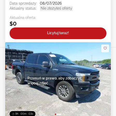
Data sprzedaży:
08/07/2026
Aktualny status:
Nie złożyłeś oferty
Aktualna oferta:
$0
Licytuj teraz!
Przesuń w prawo, aby zobaczyć
więcej zdjęć
9h : 00m : 01s