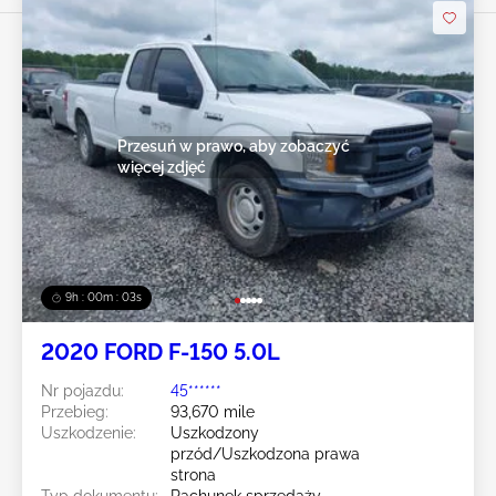
Przesuń w prawo, aby zobaczyć
więcej zdjęć
9h : 00m : 01s
2020 FORD F-150 5.0L
Nr pojazdu:
45******
Przebieg:
93,670 mile
Uszkodzenie:
Uszkodzony
przód/Uszkodzona prawa
strona