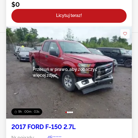
$0
Licytuj teraz!
Przesuń w prawo, aby zobaczyć
więcej zdjęć
9h : 00m : 01s
2017 FORD F-150 2.7L
Nr pojazdu:
45******