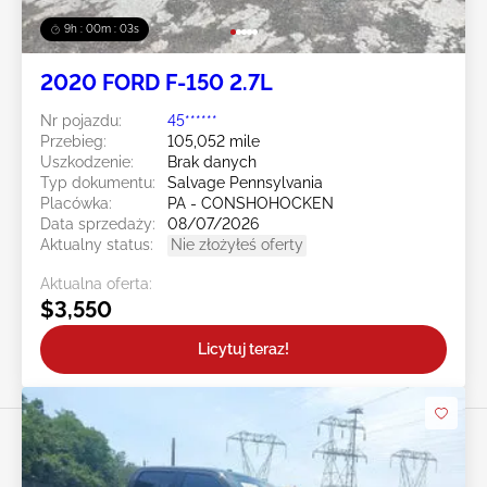
9h : 00m : 01s
2020 FORD F-150 2.7L
Nr pojazdu:
45******
Przebieg:
105,052 mile
Uszkodzenie:
Brak danych
Typ dokumentu:
Salvage Pennsylvania
Placówka:
PA - CONSHOHOCKEN
Data sprzedaży:
08/07/2026
Aktualny status:
Nie złożyłeś oferty
Aktualna oferta:
$3,550
Licytuj teraz!