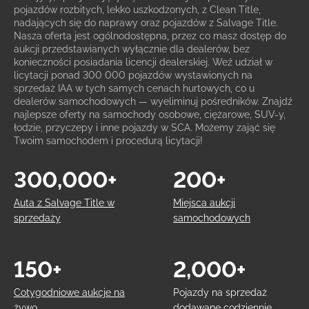
pojazdów rozbitych, lekko uszkodzonych, z Clean Title,
nadających się do naprawy oraz pojazdów z Salvage Title.
Nasza oferta jest ogólnodostępna, przez co masz dostęp do
aukcji przedstawianych wyłącznie dla dealerów, bez
konieczności posiadania licencji dealerskiej. Weź udział w
licytacji ponad 300 000 pojazdów wystawionych na
sprzedaż IAA w tych samych cenach hurtowych, co u
dealerów samochodowych — wyeliminuj pośredników. Znajdź
najlepsze oferty na samochody osobowe, ciężarowe, SUV-y,
łodzie, przyczepy i inne pojazdy w SCA. Możemy zająć się
Twoim samochodem i procedurą licytacji!
300,000+
200+
Auta z Salvage Title w
Miejsca aukcji
sprzedaży
samochodowych
150+
2,000+
Cotygodniowe aukcje na
Pojazdy na sprzedaż
żywo
dodawane codziennie