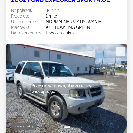
2002 FORD EXPLORER SPORT 4.0L
Nr pojazdu:
44******
Przebieg:
1 mile
Uszkodzenie:
NORMALNE UŻYTKOWANIE
Placówka:
KY - BOWLING GREEN
Data sprzedaży:
Przyszła aukcja
Przesuń w prawo, aby zobaczyć
więcej zdjęć
Przyszła aukcja