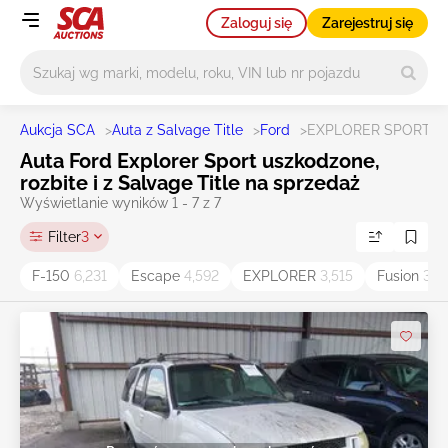
Zaloguj się
Zarejestruj się
Główne wyszukiwanie
Aukcja SCA
>
Auta z Salvage Title
>
Ford
>
EXPLORER SPORT
Auta Ford Explorer Sport uszkodzone,
rozbite i z Salvage Title na sprzedaż
Wyświetlanie wyników 1 - 7 z 7
Filter
3
F-150
6,231
Escape
4,592
EXPLORER
3,515
Fusion
3,3