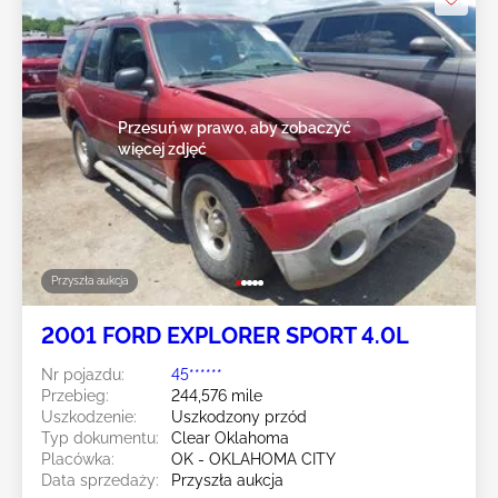
Przesuń w prawo, aby zobaczyć
więcej zdjęć
Przyszła aukcja
2001 FORD EXPLORER SPORT 4.0L
Nr pojazdu:
45******
Przebieg:
244,576 mile
Uszkodzenie:
Uszkodzony przód
Typ dokumentu:
Clear Oklahoma
Placówka:
OK - OKLAHOMA CITY
Data sprzedaży:
Przyszła aukcja