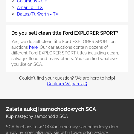
Columbus - OH
Amarillo - TX
Dallas/Ft Worth - TX
Do you sell clean title Ford EXPLORER SPORT?
Yes, we do sell clean title Ford EXPLORER SPORT on
auctions
here
. Our car auctions contain dozens of
different Ford EXPLORER SPORT titles including clean,
salvage, flood and many others. You can find whatever
you like on SCA.
Couldn't find your question? We are here to help!
Centrum Wsparcia
Zaleta aukcji samochodowych SCA
Kup następny samochód z SCA
SCA Auctions to w 100% internetowy samochodowy dom
aukcyjny, specjalizujący się w hurtowej odsprzedaży