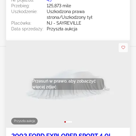
Przebieg:
125,873 mile
Uszkodzenie:
Uszkodzona prawa
strona/Uszkodzony tył
Placówka:
NJ - SAYREVILLE
Data sprzedaży:
Przyszła aukcja
Przesuń w prawo, aby zobaczyć
więcej zdjęć
Przyszła aukcja