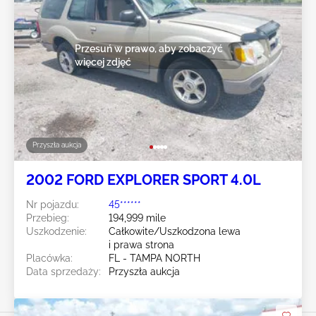
Przesuń w prawo, aby zobaczyć
więcej zdjęć
Przyszła aukcja
2002 FORD EXPLORER SPORT 4.0L
Nr pojazdu:
45******
Przebieg:
194,999 mile
Uszkodzenie:
Całkowite/Uszkodzona lewa
i prawa strona
Placówka:
FL - TAMPA NORTH
Data sprzedaży:
Przyszła aukcja