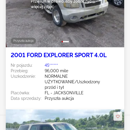
Przesuń w prawo, aby zobaczyć
więcej zdjęć
Przyszła aukcja
2001 FORD EXPLORER SPORT 4.0L
Nr pojazdu:
45******
Przebieg:
96,000 mile
Uszkodzenie:
NORMALNE
UŻYTKOWANIE/Uszkodzony
przód i tył
Placówka:
FL - JACKSONVILLE
Data sprzedaży:
Przyszła aukcja