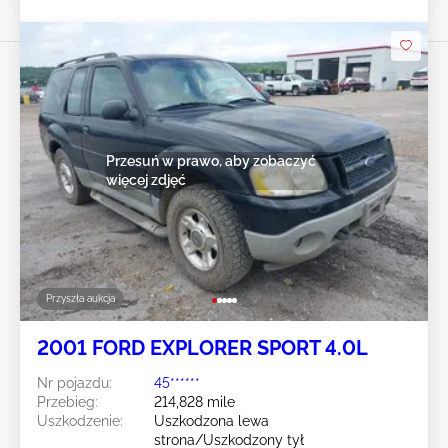
Przesuń w prawo, aby zobaczyć
więcej zdjęć
Przyszła aukcja
2001 FORD EXPLORER SPORT 4.0L
Nr pojazdu:
45******
Przebieg:
214,828 mile
Uszkodzenie:
Uszkodzona lewa
strona/Uszkodzony tył