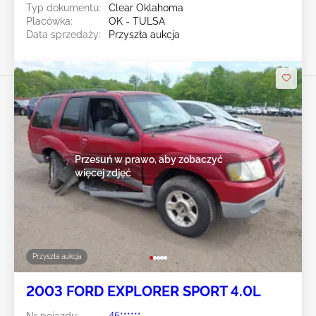
Typ dokumentu:
Clear Oklahoma
Placówka:
OK - TULSA
Data sprzedaży:
Przyszła aukcja
Przesuń w prawo, aby zobaczyć
więcej zdjęć
Przyszła aukcja
2003 FORD EXPLORER SPORT 4.0L
Nr pojazdu:
45******