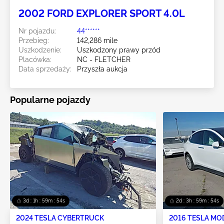
2002 FORD EXPLORER SPORT 4.0L
Nr pojazdu:
44******
Przebieg:
142,286 mile
Uszkodzenie:
Uszkodzony prawy przód
Placówka:
NC - FLETCHER
Data sprzedaży:
Przyszła aukcja
Popularne pojazdy
3d : 1h : 59m : 53s
2d : 3h : 59m : 53s
2024 TESLA CYBERTRUCK
2016 TESLA MO