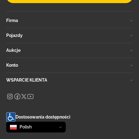
Firma
Pojazdy
Aukcje
Konto
WSPARCIE KLIENTA
Dostosowania dostępności
Zmień język
selected
Polish