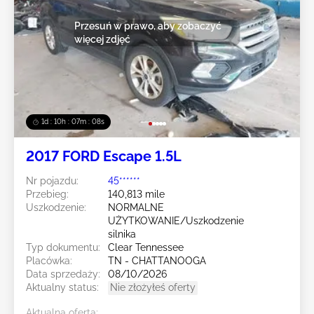
Przesuń w prawo, aby zobaczyć
więcej zdjęć
1d : 10h : 07m : 05s
2017 FORD Escape 1.5L
Nr pojazdu:
45******
Przebieg:
140,813 mile
Uszkodzenie:
NORMALNE
UŻYTKOWANIE/Uszkodzenie
silnika
Typ dokumentu:
Clear Tennessee
Placówka:
TN - CHATTANOOGA
Data sprzedaży:
08/10/2026
Aktualny status:
Nie złożyłeś oferty
Aktualna oferta: