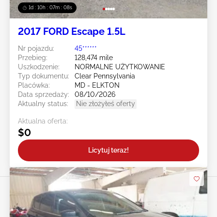
1d : 10h : 07m : 05s
2017 FORD Escape 1.5L
Nr pojazdu:
45******
Przebieg:
128,474 mile
Uszkodzenie:
NORMALNE UŻYTKOWANIE
Typ dokumentu:
Clear Pennsylvania
Placówka:
MD - ELKTON
Data sprzedaży:
08/10/2026
Aktualny status:
Nie złożyłeś oferty
Aktualna oferta:
$0
Licytuj teraz!