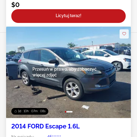
$0
Licytuj teraz!
Przesuń w prawo, aby zobaczyć
więcej zdjęć
1d : 10h : 07m : 05s
2014 FORD Escape 1.6L
Nr pojazdu:
45******