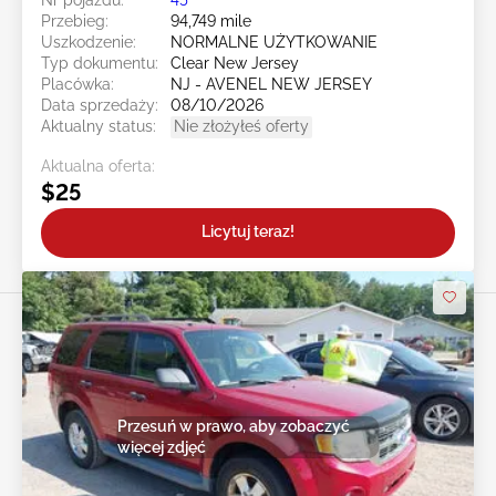
Przebieg:
94,749 mile
Uszkodzenie:
NORMALNE UŻYTKOWANIE
Typ dokumentu:
Clear New Jersey
Placówka:
NJ - AVENEL NEW JERSEY
Data sprzedaży:
08/10/2026
Aktualny status:
Nie złożyłeś oferty
Aktualna oferta:
$25
Licytuj teraz!
Przesuń w prawo, aby zobaczyć
więcej zdjęć