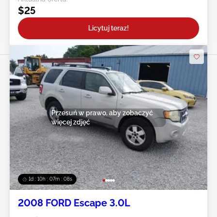
$25
Licytuj teraz!
Przesuń w prawo, aby zobaczyć
więcej zdjęć
1d : 10h : 07m : 05s
2008 FORD Escape 3.0L