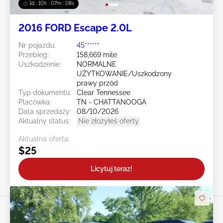
1d : 10h : 07m : 05s
2016 FORD Escape 2.0L
Nr pojazdu:
45******
Przebieg:
158,669 mile
Uszkodzenie:
NORMALNE
UŻYTKOWANIE/Uszkodzony
prawy przód
Typ dokumentu:
Clear Tennessee
Placówka:
TN - CHATTANOOGA
Data sprzedaży:
08/10/2026
Aktualny status:
Nie złożyłeś oferty
Aktualna oferta:
$25
Licytuj teraz!