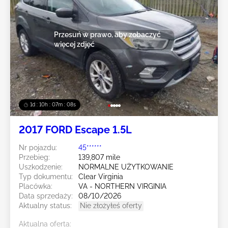
Przesuń w prawo, aby zobaczyć
więcej zdjęć
1d : 10h : 07m : 05s
2017 FORD Escape 1.5L
Nr pojazdu:
45******
Przebieg:
139,807 mile
Uszkodzenie:
NORMALNE UŻYTKOWANIE
Typ dokumentu:
Clear Virginia
Placówka:
VA - NORTHERN VIRGINIA
Data sprzedaży:
08/10/2026
Aktualny status:
Nie złożyłeś oferty
Aktualna oferta: