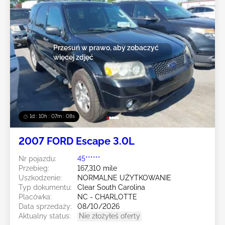
Przesuń w prawo, aby zobaczyć
więcej zdjęć
1d : 10h : 07m : 05s
2007 FORD Escape 3.0L
Nr pojazdu:
45******
Przebieg:
167,310 mile
Uszkodzenie:
NORMALNE UŻYTKOWANIE
Typ dokumentu:
Clear South Carolina
Placówka:
NC - CHARLOTTE
Data sprzedaży:
08/10/2026
Aktualny status:
Nie złożyłeś oferty