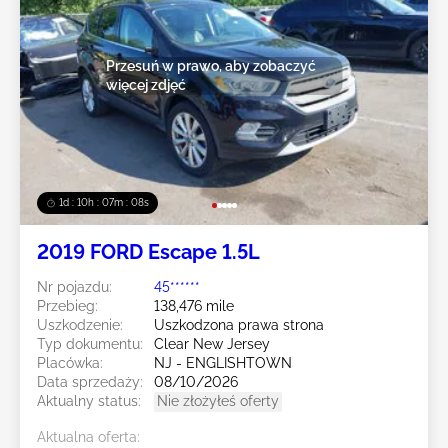
Przesuń w prawo, aby zobaczyć
więcej zdjęć
1d : 10h : 07m : 05s
2019 FORD Escape 1.5L
Nr pojazdu:
45******
Przebieg:
138,476 mile
Uszkodzenie:
Uszkodzona prawa strona
Typ dokumentu:
Clear New Jersey
Placówka:
NJ - ENGLISHTOWN
Data sprzedaży:
08/10/2026
Aktualny status:
Nie złożyłeś oferty
Aktualna oferta: