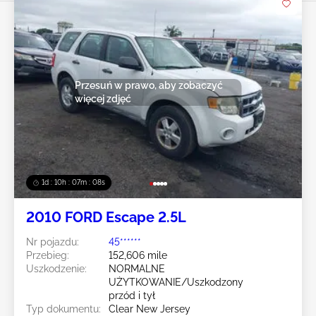
Przesuń w prawo, aby zobaczyć
więcej zdjęć
1d : 10h : 07m : 05s
2010 FORD Escape 2.5L
Nr pojazdu:
45******
Przebieg:
152,606 mile
Uszkodzenie:
NORMALNE
UŻYTKOWANIE/Uszkodzony
przód i tył
Typ dokumentu:
Clear New Jersey