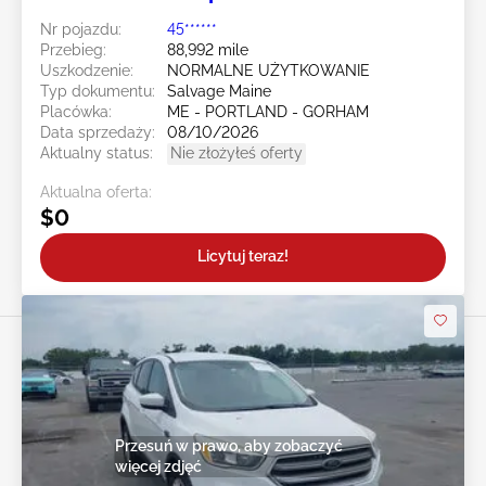
Nr pojazdu:
45******
Przebieg:
88,992 mile
Uszkodzenie:
NORMALNE UŻYTKOWANIE
Typ dokumentu:
Salvage Maine
Placówka:
ME - PORTLAND - GORHAM
Data sprzedaży:
08/10/2026
Aktualny status:
Nie złożyłeś oferty
Aktualna oferta:
$0
Licytuj teraz!
Przesuń w prawo, aby zobaczyć
więcej zdjęć