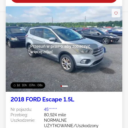
Przesuń w prawo, aby zobaczyć
więcej zdjęć
1d : 10h : 07m : 05s
2018 FORD Escape 1.5L
Nr pojazdu:
45******
Przebieg:
80,924 mile
Uszkodzenie:
NORMALNE
UŻYTKOWANIE/Uszkodzony