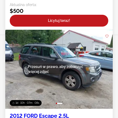
Aktualna oferta:
$500
Licytuj teraz!
Przesuń w prawo, aby zobaczyć
więcej zdjęć
1d : 10h : 07m : 05s
2012 FORD Escape 2.5L