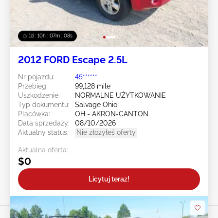
1d : 10h : 07m : 05s
2012 FORD Escape 2.5L
Nr pojazdu:
45******
Przebieg:
99,128 mile
Uszkodzenie:
NORMALNE UŻYTKOWANIE
Typ dokumentu:
Salvage Ohio
Placówka:
OH - AKRON-CANTON
Data sprzedaży:
08/10/2026
Aktualny status:
Nie złożyłeś oferty
Aktualna oferta:
$0
Licytuj teraz!