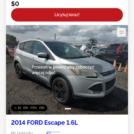
$0
Licytuj teraz!
Przesuń w prawo, aby zobaczyć
więcej zdjęć
1d : 10h : 07m : 05s
2014 FORD Escape 1.6L
Nr pojazdu:
45******