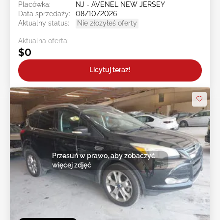
Placówka:
NJ - AVENEL NEW JERSEY
Data sprzedaży:
08/10/2026
Aktualny status:
Nie złożyłeś oferty
Aktualna oferta:
$0
Licytuj teraz!
Przesuń w prawo, aby zobaczyć
więcej zdjęć