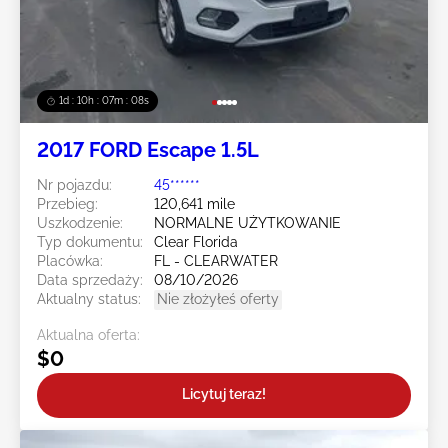
1d : 10h : 07m : 05s
2017 FORD Escape 1.5L
Nr pojazdu:
45******
Przebieg:
120,641 mile
Uszkodzenie:
NORMALNE UŻYTKOWANIE
Typ dokumentu:
Clear Florida
Placówka:
FL - CLEARWATER
Data sprzedaży:
08/10/2026
Aktualny status:
Nie złożyłeś oferty
Aktualna oferta:
$0
Licytuj teraz!