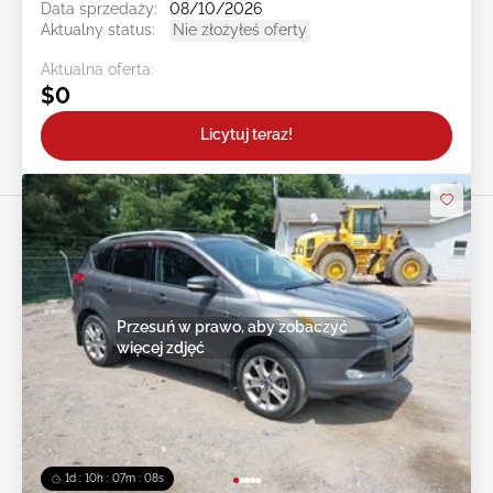
Data sprzedaży:
08/10/2026
Aktualny status:
Nie złożyłeś oferty
Aktualna oferta:
$0
Licytuj teraz!
Przesuń w prawo, aby zobaczyć
więcej zdjęć
1d : 10h : 07m : 05s