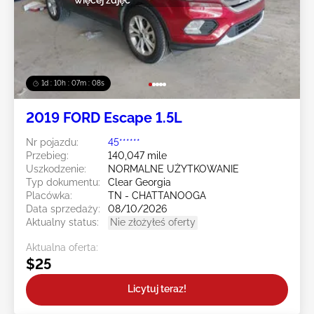
1d : 10h : 07m : 05s
2019 FORD Escape 1.5L
Nr pojazdu:
45******
Przebieg:
140,047 mile
Uszkodzenie:
NORMALNE UŻYTKOWANIE
Typ dokumentu:
Clear Georgia
Placówka:
TN - CHATTANOOGA
Data sprzedaży:
08/10/2026
Aktualny status:
Nie złożyłeś oferty
Aktualna oferta:
$25
Licytuj teraz!