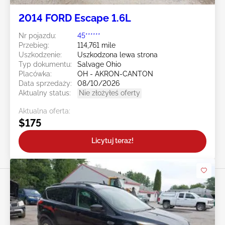
2014 FORD Escape 1.6L
Nr pojazdu:
45******
Przebieg:
114,761 mile
Uszkodzenie:
Uszkodzona lewa strona
Typ dokumentu:
Salvage Ohio
Placówka:
OH - AKRON-CANTON
Data sprzedaży:
08/10/2026
Aktualny status:
Nie złożyłeś oferty
Aktualna oferta:
$175
Licytuj teraz!