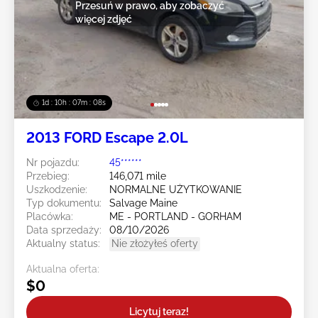
Przesuń w prawo, aby zobaczyć
więcej zdjęć
1d : 10h : 07m : 05s
2013 FORD Escape 2.0L
Nr pojazdu:
45******
Przebieg:
146,071 mile
Uszkodzenie:
NORMALNE UŻYTKOWANIE
Typ dokumentu:
Salvage Maine
Placówka:
ME - PORTLAND - GORHAM
Data sprzedaży:
08/10/2026
Aktualny status:
Nie złożyłeś oferty
Aktualna oferta:
$0
Licytuj teraz!