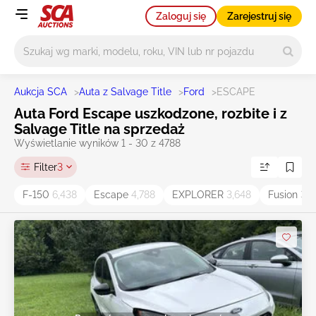
Zaloguj się
Zarejestruj się
Główne wyszukiwanie
Aukcja SCA
>
Auta z Salvage Title
>
Ford
>
ESCAPE
Auta Ford Escape uszkodzone, rozbite i z
Salvage Title na sprzedaż
Wyświetlanie wyników 1 - 30 z 4788
Filter
3
F-150
6,438
Escape
4,788
EXPLORER
3,648
Fusion
3,5