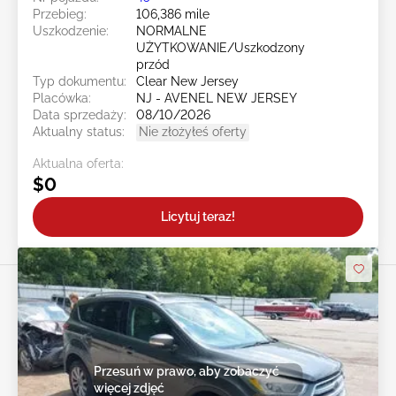
Przebieg:
106,386 mile
Uszkodzenie:
NORMALNE
UŻYTKOWANIE/Uszkodzony
przód
Typ dokumentu:
Clear New Jersey
Placówka:
NJ - AVENEL NEW JERSEY
Data sprzedaży:
08/10/2026
Aktualny status:
Nie złożyłeś oferty
Aktualna oferta:
$0
Licytuj teraz!
Przesuń w prawo, aby zobaczyć
więcej zdjęć