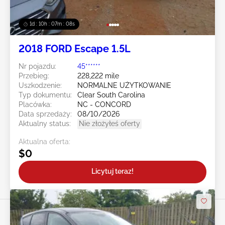
1d : 10h : 07m : 05s
2018 FORD Escape 1.5L
Nr pojazdu:
45******
Przebieg:
228,222 mile
Uszkodzenie:
NORMALNE UŻYTKOWANIE
Typ dokumentu:
Clear South Carolina
Placówka:
NC - CONCORD
Data sprzedaży:
08/10/2026
Aktualny status:
Nie złożyłeś oferty
Aktualna oferta:
$0
Licytuj teraz!