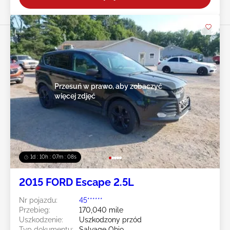
Przesuń w prawo, aby zobaczyć
więcej zdjęć
1d : 10h : 07m : 05s
2015 FORD Escape 2.5L
Nr pojazdu:
45******
Przebieg:
170,040 mile
Uszkodzenie:
Uszkodzony przód
Typ dokumentu:
Salvage Ohio