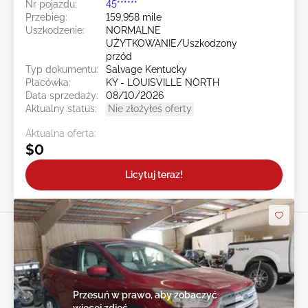
Nr pojazdu:
45******
Przebieg:
159,958 mile
Uszkodzenie:
NORMALNE
UŻYTKOWANIE/Uszkodzony
przód
Typ dokumentu:
Salvage Kentucky
Placówka:
KY - LOUISVILLE NORTH
Data sprzedaży:
08/10/2026
Aktualny status:
Nie złożyłeś oferty
Aktualna oferta:
$0
Licytuj teraz!
Przesuń w prawo, aby zobaczyć
więcej zdjęć