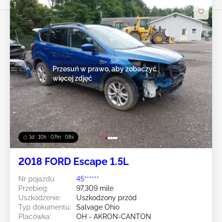
Przesuń w prawo, aby zobaczyć
więcej zdjęć
1d : 10h : 07m : 05s
2018 FORD Escape 1.5L
Nr pojazdu:
45******
Przebieg:
97,309 mile
Uszkodzenie:
Uszkodzony przód
Typ dokumentu:
Salvage Ohio
Placówka:
OH - AKRON-CANTON