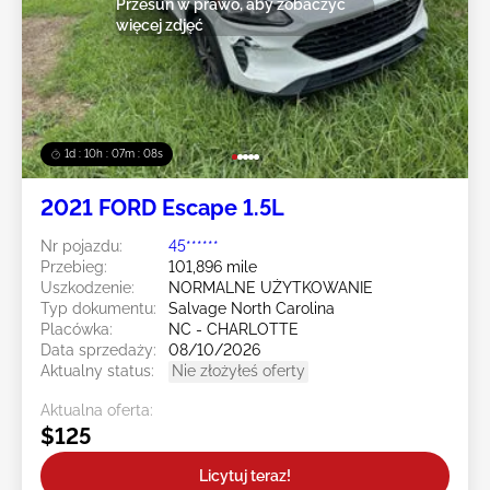
Przesuń w prawo, aby zobaczyć
więcej zdjęć
1d : 10h : 07m : 05s
2021 FORD Escape 1.5L
Nr pojazdu:
45******
Przebieg:
101,896 mile
Uszkodzenie:
NORMALNE UŻYTKOWANIE
Typ dokumentu:
Salvage North Carolina
Placówka:
NC - CHARLOTTE
Data sprzedaży:
08/10/2026
Aktualny status:
Nie złożyłeś oferty
Aktualna oferta:
$125
Licytuj teraz!