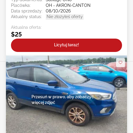
Placówka:
OH - AKRON-CANTON
Data sprzedaży:
08/10/2026
Aktualny status:
Nie złożyłeś oferty
Aktualna oferta:
$25
Licytuj teraz!
Przesuń w prawo, aby zobaczyć
więcej zdjęć