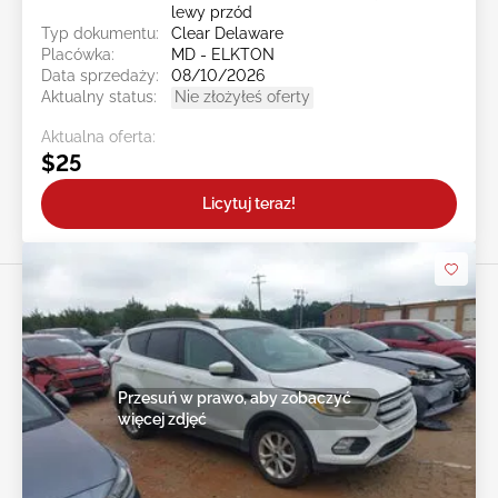
lewy przód
Typ dokumentu:
Clear Delaware
Placówka:
MD - ELKTON
Data sprzedaży:
08/10/2026
Aktualny status:
Nie złożyłeś oferty
Aktualna oferta:
$25
Licytuj teraz!
Przesuń w prawo, aby zobaczyć
więcej zdjęć