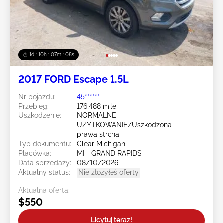
1d : 10h : 07m : 05s
2017 FORD Escape 1.5L
Nr pojazdu:
45******
Przebieg:
176,488 mile
Uszkodzenie:
NORMALNE
UŻYTKOWANIE/Uszkodzona
prawa strona
Typ dokumentu:
Clear Michigan
Placówka:
MI - GRAND RAPIDS
Data sprzedaży:
08/10/2026
Aktualny status:
Nie złożyłeś oferty
Aktualna oferta:
$550
Licytuj teraz!