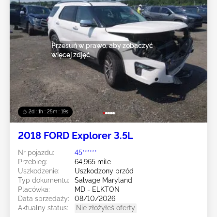
Przesuń w prawo, aby zobaczyć
więcej zdjęć
2d : 1h : 25m : 16s
2018 FORD Explorer 3.5L
Nr pojazdu:
45******
Przebieg:
64,965 mile
Uszkodzenie:
Uszkodzony przód
Typ dokumentu:
Salvage Maryland
Placówka:
MD - ELKTON
Data sprzedaży:
08/10/2026
Aktualny status:
Nie złożyłeś oferty