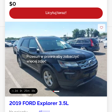
$0
Licytuj teraz!
Przesuń w prawo, aby zobaczyć
więcej zdjęć
2d : 1h : 25m : 16s
2019 FORD Explorer 3.5L
Nr pojazdu:
45******