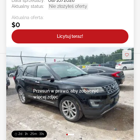
Data sprzedaży:
08/10/2026
Aktualny status:
Nie złożyłeś oferty
Aktualna oferta:
$0
Licytuj teraz!
Przesuń w prawo, aby zobaczyć
więcej zdjęć
2d : 1h : 25m : 16s