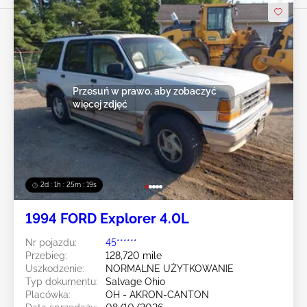
Przesuń w prawo, aby zobaczyć
więcej zdjęć
2d : 1h : 25m : 16s
1994 FORD Explorer 4.0L
Nr pojazdu:
45******
Przebieg:
128,720 mile
Uszkodzenie:
NORMALNE UŻYTKOWANIE
Typ dokumentu:
Salvage Ohio
Placówka:
OH - AKRON-CANTON