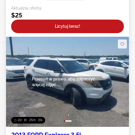
Aktualna oferta:
$25
Licytuj teraz!
Przesuń w prawo, aby zobaczyć
więcej zdjęć
2d : 1h : 25m : 16s