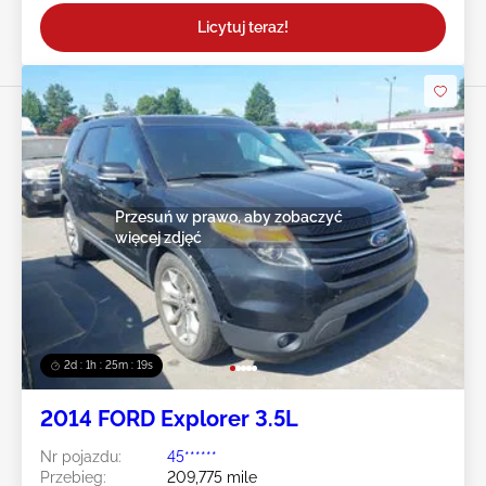
Licytuj teraz!
Przesuń w prawo, aby zobaczyć
więcej zdjęć
2d : 1h : 25m : 16s
2014 FORD Explorer 3.5L
Nr pojazdu:
45******
Przebieg:
209,775 mile