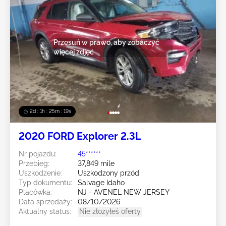
Przesuń w prawo, aby zobaczyć
więcej zdjęć
2d : 1h : 25m : 16s
2020 FORD Explorer 2.3L
Nr pojazdu:
45******
Przebieg:
37,849 mile
Uszkodzenie:
Uszkodzony przód
Typ dokumentu:
Salvage Idaho
Placówka:
NJ - AVENEL NEW JERSEY
Data sprzedaży:
08/10/2026
Aktualny status:
Nie złożyłeś oferty