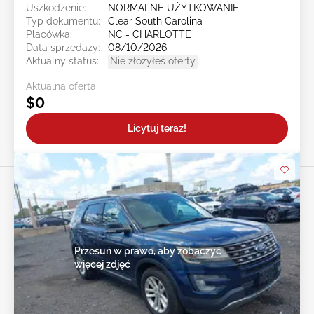
Uszkodzenie:
NORMALNE UŻYTKOWANIE
Typ dokumentu:
Clear South Carolina
Placówka:
NC - CHARLOTTE
Data sprzedaży:
08/10/2026
Aktualny status:
Nie złożyłeś oferty
Aktualna oferta:
$0
Licytuj teraz!
Przesuń w prawo, aby zobaczyć
więcej zdjęć