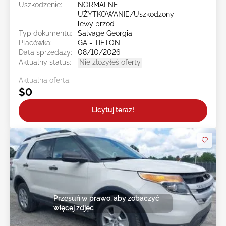
Uszkodzenie:
NORMALNE
UŻYTKOWANIE/Uszkodzony
lewy przód
Typ dokumentu:
Salvage Georgia
Placówka:
GA - TIFTON
Data sprzedaży:
08/10/2026
Aktualny status:
Nie złożyłeś oferty
Aktualna oferta:
$0
Licytuj teraz!
Przesuń w prawo, aby zobaczyć
więcej zdjęć