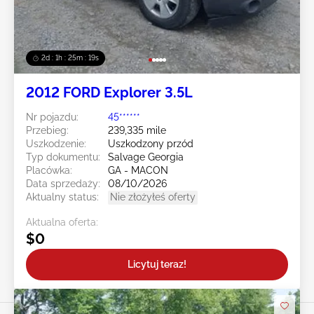
2d : 1h : 25m : 16s
2012 FORD Explorer 3.5L
Nr pojazdu:
45******
Przebieg:
239,335 mile
Uszkodzenie:
Uszkodzony przód
Typ dokumentu:
Salvage Georgia
Placówka:
GA - MACON
Data sprzedaży:
08/10/2026
Aktualny status:
Nie złożyłeś oferty
Aktualna oferta:
$0
Licytuj teraz!