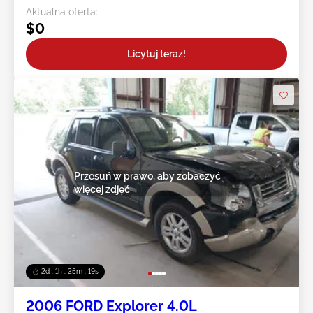
Aktualna oferta:
$0
Licytuj teraz!
Przesuń w prawo, aby zobaczyć
więcej zdjęć
2d : 1h : 25m : 16s
2006 FORD Explorer 4.0L