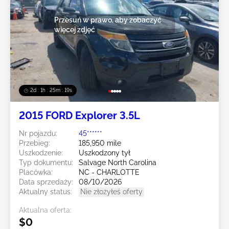
Przesuń w prawo, aby zobaczyć
więcej zdjęć
2d : 1h : 25m : 16s
2015 FORD Explorer 3.5L
Nr pojazdu:
45******
Przebieg:
185,950 mile
Uszkodzenie:
Uszkodzony tył
Typ dokumentu:
Salvage North Carolina
Placówka:
NC - CHARLOTTE
Data sprzedaży:
08/10/2026
Aktualny status:
Nie złożyłeś oferty
Aktualna oferta:
$0