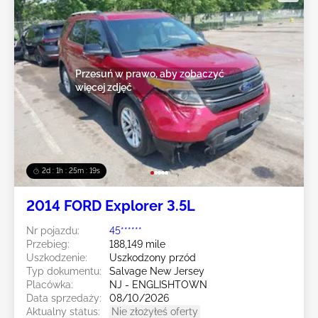
Przesuń w prawo, aby zobaczyć
więcej zdjęć
2d : 1h : 25m : 16s
2014 FORD Explorer 3.5L
Nr pojazdu:
45******
Przebieg:
188,149 mile
Uszkodzenie:
Uszkodzony przód
Typ dokumentu:
Salvage New Jersey
Placówka:
NJ - ENGLISHTOWN
Data sprzedaży:
08/10/2026
Aktualny status:
Nie złożyłeś oferty