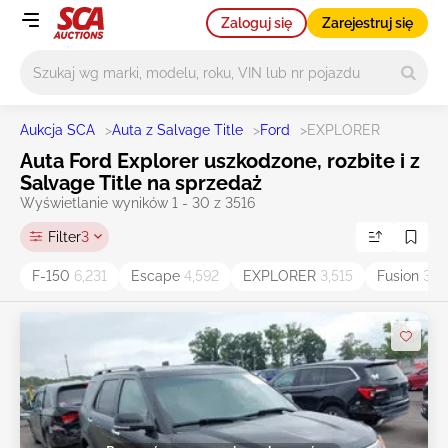
Zaloguj się
Zarejestruj się
Główne wyszukiwanie
Aukcja SCA
>
Auta z Salvage Title
>
Ford
>
EXPLORER
Auta Ford Explorer uszkodzone, rozbite i z
Salvage Title na sprzedaż
Wyświetlanie wyników 1 - 30 z 3516
Filter
3
F-150
6,231
Escape
4,592
EXPLORER
3,515
Fusion
3,3