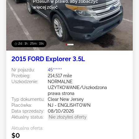
Przesuń w prawo, aby zobaczyć
więcej zdjęć
2d : 1h : 25m : 16s
2015 FORD Explorer 3.5L
Nr pojazdu:
45******
Przebieg:
214,517 mile
Uszkodzenie:
NORMALNE
UŻYTKOWANIE/Uszkodzona
prawa strona
Typ dokumentu:
Clear New Jersey
Placówka:
NJ - ENGLISHTOWN
Data sprzedaży:
08/10/2026
Aktualny status:
Nie złożyłeś oferty
Aktualna oferta:
$0