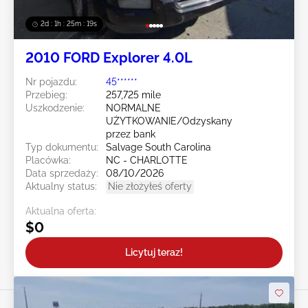
2d : 1h : 25m : 16s
2010 FORD Explorer 4.0L
Nr pojazdu:
45******
Przebieg:
257,725 mile
Uszkodzenie:
NORMALNE
UŻYTKOWANIE/Odzyskany
przez bank
Typ dokumentu:
Salvage South Carolina
Placówka:
NC - CHARLOTTE
Data sprzedaży:
08/10/2026
Aktualny status:
Nie złożyłeś oferty
Aktualna oferta:
$0
Licytuj teraz!