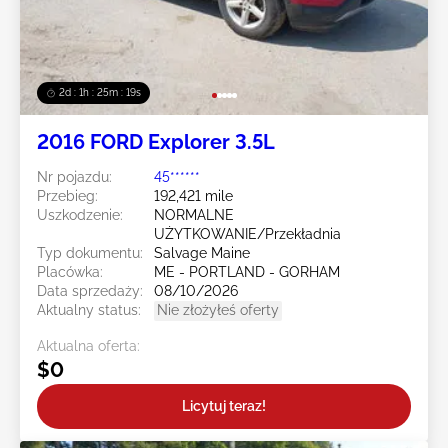
2d : 1h : 25m : 16s
2016 FORD Explorer 3.5L
Nr pojazdu:
45******
Przebieg:
192,421 mile
Uszkodzenie:
NORMALNE
UŻYTKOWANIE/Przekładnia
Typ dokumentu:
Salvage Maine
Placówka:
ME - PORTLAND - GORHAM
Data sprzedaży:
08/10/2026
Aktualny status:
Nie złożyłeś oferty
Aktualna oferta:
$0
Licytuj teraz!