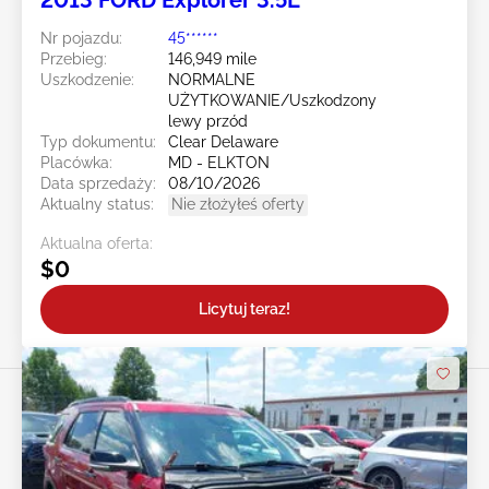
2013 FORD Explorer 3.5L
Nr pojazdu:
45******
Przebieg:
146,949 mile
Uszkodzenie:
NORMALNE
UŻYTKOWANIE/Uszkodzony
lewy przód
Typ dokumentu:
Clear Delaware
Placówka:
MD - ELKTON
Data sprzedaży:
08/10/2026
Aktualny status:
Nie złożyłeś oferty
Aktualna oferta:
$0
Licytuj teraz!