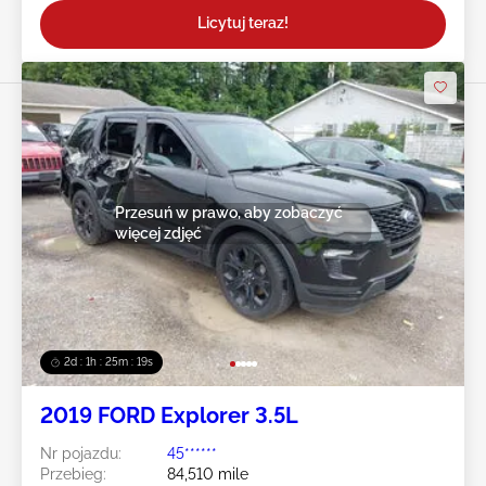
Licytuj teraz!
Przesuń w prawo, aby zobaczyć
więcej zdjęć
2d : 1h : 25m : 16s
2019 FORD Explorer 3.5L
Nr pojazdu:
45******
Przebieg:
84,510 mile