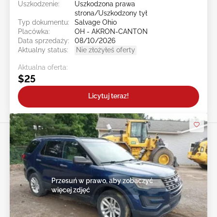
Uszkodzenie:
Uszkodzona prawa
strona/Uszkodzony tył
Typ dokumentu:
Salvage Ohio
Placówka:
OH - AKRON-CANTON
Data sprzedaży:
08/10/2026
Aktualny status:
Nie złożyłeś oferty
Aktualna oferta:
$25
Licytuj teraz!
Przesuń w prawo, aby zobaczyć
więcej zdjęć