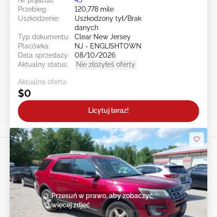
Przebieg:
120,778 mile
Uszkodzenie:
Uszkodzony tył/Brak
danych
Typ dokumentu:
Clear New Jersey
Placówka:
NJ - ENGLISHTOWN
Data sprzedaży:
08/10/2026
Aktualny status:
Nie złożyłeś oferty
Aktualna oferta:
$0
Licytuj teraz!
Przesuń w prawo, aby zobaczyć
więcej zdjęć