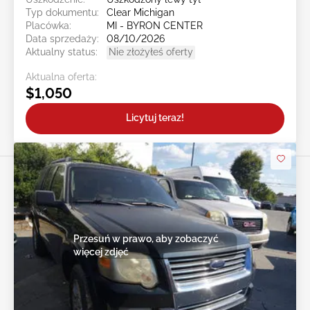
Typ dokumentu:
Clear Michigan
Placówka:
MI - BYRON CENTER
Data sprzedaży:
08/10/2026
Aktualny status:
Nie złożyłeś oferty
Aktualna oferta:
$1,050
Licytuj teraz!
Przesuń w prawo, aby zobaczyć
więcej zdjęć