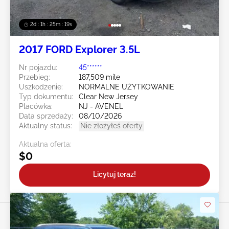
2d : 1h : 25m : 16s
2017 FORD Explorer 3.5L
Nr pojazdu:
45******
Przebieg:
187,509 mile
Uszkodzenie:
NORMALNE UŻYTKOWANIE
Typ dokumentu:
Clear New Jersey
Placówka:
NJ - AVENEL
Data sprzedaży:
08/10/2026
Aktualny status:
Nie złożyłeś oferty
Aktualna oferta:
$0
Licytuj teraz!