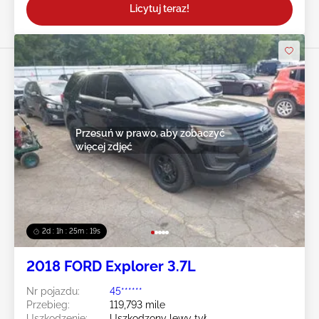
Licytuj teraz!
Przesuń w prawo, aby zobaczyć
więcej zdjęć
2d : 1h : 25m : 16s
2018 FORD Explorer 3.7L
Nr pojazdu:
45******
Przebieg:
119,793 mile
Uszkodzenie:
Uszkodzony lewy tył