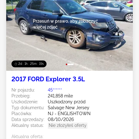
Przesuń w prawo, aby zobaczyć
więcej zdjęć
2d : 1h : 25m : 16s
2017 FORD Explorer 3.5L
Nr pojazdu:
45******
Przebieg:
241,858 mile
Uszkodzenie:
Uszkodzony przód
Typ dokumentu:
Salvage New Jersey
Placówka:
NJ - ENGLISHTOWN
Data sprzedaży:
08/10/2026
Aktualny status:
Nie złożyłeś oferty
Aktualna oferta: