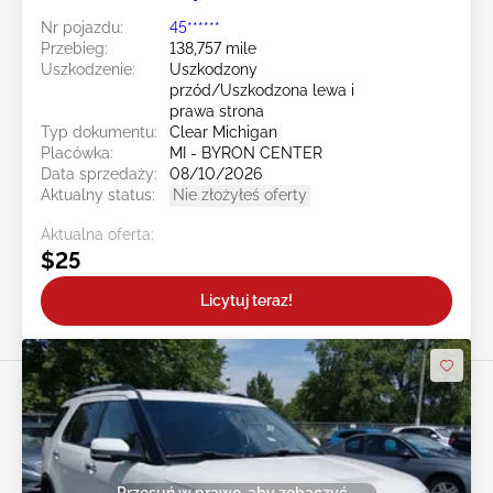
Nr pojazdu:
45******
Przebieg:
138,757 mile
Uszkodzenie:
Uszkodzony
przód/Uszkodzona lewa i
prawa strona
Typ dokumentu:
Clear Michigan
Placówka:
MI - BYRON CENTER
Data sprzedaży:
08/10/2026
Aktualny status:
Nie złożyłeś oferty
Aktualna oferta:
$25
Licytuj teraz!
Przesuń w prawo, aby zobaczyć