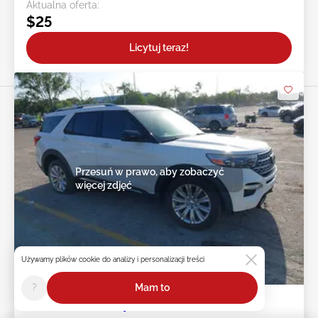
Aktualna oferta:
$25
Licytuj teraz!
Przesuń w prawo, aby zobaczyć
więcej zdjęć
Używamy plików cookie do analizy i personalizacji treści
2d : 1h : 25m : 16s
?
Mam to
2022 FORD Explorer 3.3L