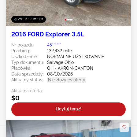
2d : 1h : 25m : 16s
2016 FORD Explorer 3.5L
Nr pojazdu:
45******
Przebieg:
132,432 mile
Uszkodzenie:
NORMALNE UŻYTKOWANIE
Typ dokumentu:
Salvage Ohio
Placówka:
OH - AKRON-CANTON
Data sprzedaży:
08/10/2026
Aktualny status:
Nie złożyłeś oferty
Aktualna oferta:
$0
Licytuj teraz!