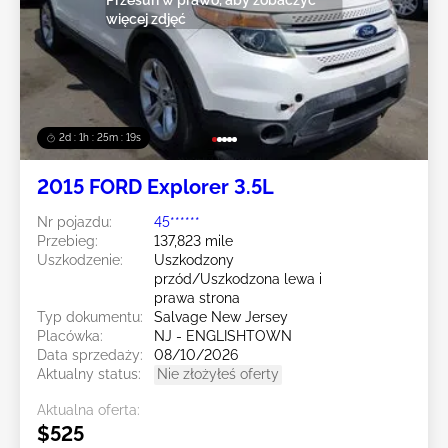
więcej zdjęć
2d : 1h : 25m : 16s
2015 FORD Explorer 3.5L
Nr pojazdu:
45******
Przebieg:
137,823 mile
Uszkodzenie:
Uszkodzony
przód/Uszkodzona lewa i
prawa strona
Typ dokumentu:
Salvage New Jersey
Placówka:
NJ - ENGLISHTOWN
Data sprzedaży:
08/10/2026
Aktualny status:
Nie złożyłeś oferty
Aktualna oferta:
$525