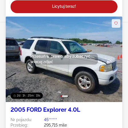
Licytuj teraz!
Przesuń w prawo, aby zobaczyć
więcej zdjęć
2d : 1h : 25m : 16s
2005 FORD Explorer 4.0L
Nr pojazdu:
45******
Przebieg:
295,715 mile