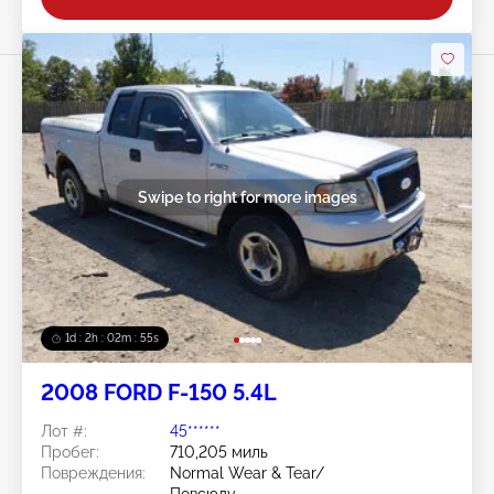
Swipe to right for more images
1d : 2h : 02m : 52s
2008 FORD F-150 5.4L
Лот #:
45******
Пробег:
710,205 миль
Повреждения:
Normal Wear & Tear/
Повсюду