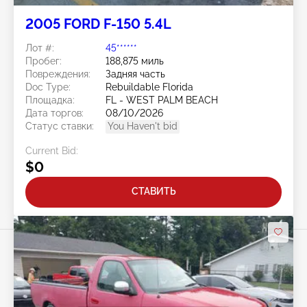
2005 FORD F-150 5.4L
Лот #:
45******
Пробег:
188,875 миль
Повреждения:
Задняя часть
Doc Type:
Rebuildable Florida
Площадка:
FL - WEST PALM BEACH
Дата торгов:
08/10/2026
Статус ставки:
You Haven't bid
Current Bid:
$0
СТАВИТЬ