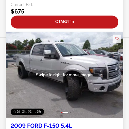
Current Bid:
$675
СТАВИТЬ
Swipe to right for more images
1d : 2h : 02m : 52s
2009 FORD F-150 5.4L