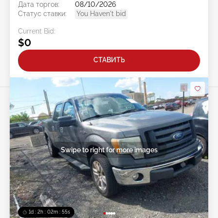
Дата торгов:
08/10/2026
Статус ставки:
You Haven't bid
Current Bid:
$0
СТАВИТЬ
Swipe to right for more images
1d : 2h : 02m : 52s