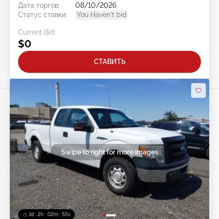
Дата торгов:
08/10/2026
Статус ставки:
You Haven't bid
Current Bid:
$0
СТАВИТЬ
Swipe to right for more images
1d : 2h : 02m : 52s