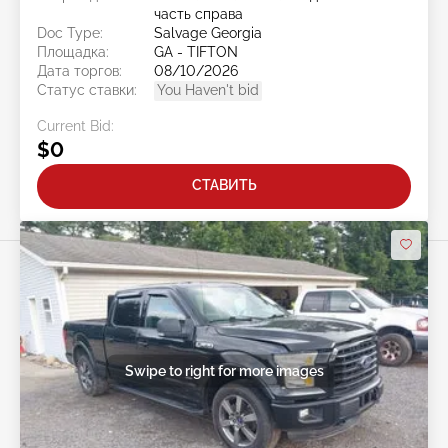
часть справа
Doc Type:
Salvage Georgia
Площадка:
GA - TIFTON
Дата торгов:
08/10/2026
Статус ставки:
You Haven't bid
Current Bid:
$0
СТАВИТЬ
Swipe to right for more images