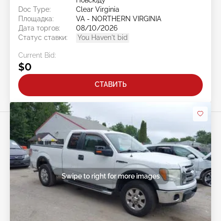
Doc Type:
Clear Virginia
Площадка:
VA - NORTHERN VIRGINIA
Дата торгов:
08/10/2026
Статус ставки:
You Haven't bid
Current Bid:
$0
СТАВИТЬ
Swipe to right for more images