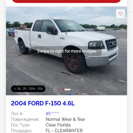
Swipe to right for more images
1d : 2h : 02m : 52s
2004 FORD F-150 4.6L
Лот #:
45******
Повреждения:
Normal Wear & Tear
Doc Type:
Clear Florida
Площадка:
FL - CLEARWATER