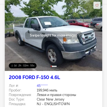
Swipe to right for more images
1d : 2h : 02m : 52s
2008 FORD F-150 4.6L
Лот #:
45******
Пробег:
199,946 миль
Повреждения:
Левая и правая стороны
Doc Type:
Clear New Jersey
Площадка:
NJ - ENGLISHTOWN