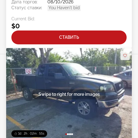
Дата торгов:
08/10/2026
Статус ставки:
You Haven't bid
Current Bid:
$0
СТАВИТЬ
Swipe to right for more images
1d : 2h : 02m : 52s