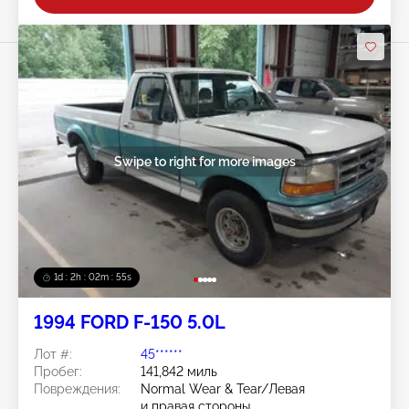
Swipe to right for more images
1d : 2h : 02m : 52s
1994 FORD F-150 5.0L
Лот #:
45******
Пробег:
141,842 миль
Повреждения:
Normal Wear & Tear/Левая
и правая стороны