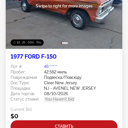
Swipe to right for more images
1d : 2h : 02m : 52s
1977 FORD F-150
Лот #:
45******
Пробег:
42,582 миль
Повреждения:
Подвеска/Повсюду
Doc Type:
Clear New Jersey
Площадка:
NJ - AVENEL NEW JERSEY
Дата торгов:
08/10/2026
Статус ставки:
You Haven't bid
Current Bid:
$0
СТАВИТЬ