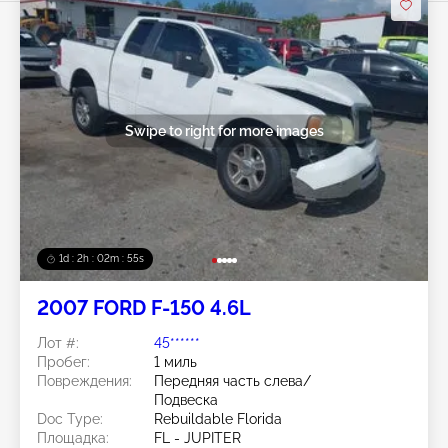
Swipe to right for more images
1d : 2h : 02m : 52s
2007 FORD F-150 4.6L
Лот #:
45******
Пробег:
1 миль
Повреждения:
Передняя часть слева/
Подвеска
Doc Type:
Rebuildable Florida
Площадка:
FL - JUPITER