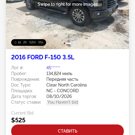
Swipe to right for more images
1d : 2h : 02m : 52s
2016 FORD F-150 3.5L
Лот #:
45******
Пробег:
134,824 миль
Повреждения:
Передняя часть
Doc Type:
Clear North Carolina
Площадка:
NC - CONCORD
Дата торгов:
08/10/2026
Статус ставки:
You Haven't bid
Current Bid:
$525
СТАВИТЬ