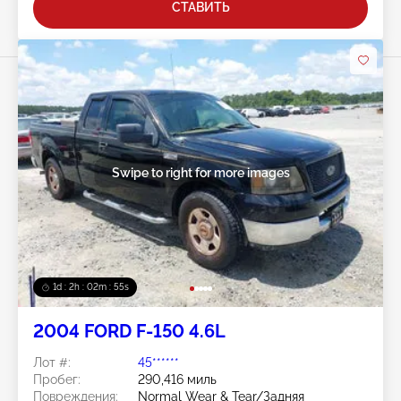
СТАВИТЬ
Swipe to right for more images
1d : 2h : 02m : 52s
2004 FORD F-150 4.6L
Лот #:
45******
Пробег:
290,416 миль
Повреждения:
Normal Wear & Tear/Задняя