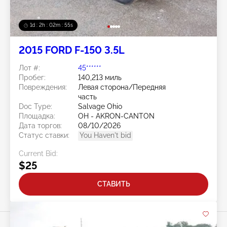
1d : 2h : 02m : 52s
2015 FORD F-150 3.5L
Лот #:
45******
Пробег:
140,213 миль
Повреждения:
Левая сторона/Передняя
часть
Doc Type:
Salvage Ohio
Площадка:
OH - AKRON-CANTON
Дата торгов:
08/10/2026
Статус ставки:
You Haven't bid
Current Bid:
$25
СТАВИТЬ