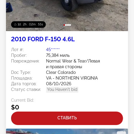
1d : 2h : 02m : 52s
2010 FORD F-150 4.6L
Лот #:
45******
Пробег:
75,384 миль
Повреждения:
Normal Wear & Tear/Левая
и правая стороны
Doc Type:
Clear Colorado
Площадка:
VA - NORTHERN VIRGINIA
Дата торгов:
08/10/2026
Статус ставки:
You Haven't bid
Current Bid:
$0
СТАВИТЬ