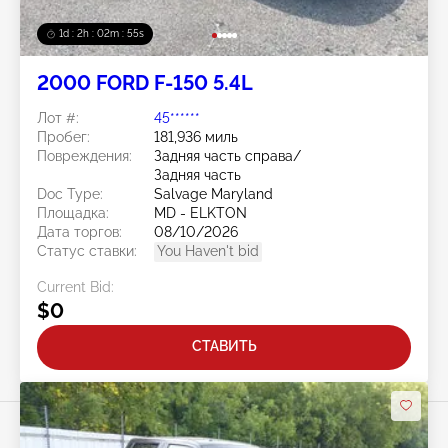
1d : 2h : 02m : 52s
2000 FORD F-150 5.4L
Лот #:
45******
Пробег:
181,936 миль
Повреждения:
Задняя часть справа/
Задняя часть
Doc Type:
Salvage Maryland
Площадка:
MD - ELKTON
Дата торгов:
08/10/2026
Статус ставки:
You Haven't bid
Current Bid:
$0
СТАВИТЬ