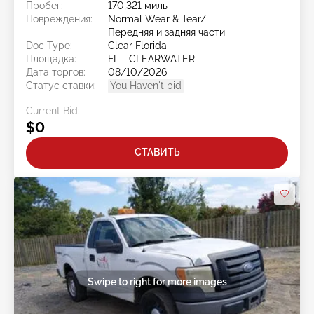
Пробег:
170,321 миль
Повреждения:
Normal Wear & Tear/
Передняя и задняя части
Doc Type:
Clear Florida
Площадка:
FL - CLEARWATER
Дата торгов:
08/10/2026
Статус ставки:
You Haven't bid
Current Bid:
$0
СТАВИТЬ
Swipe to right for more images