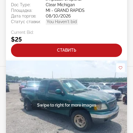
Doc Type:
Clear Michigan
Площадка:
MI - GRAND RAPIDS
Дата торгов:
08/10/2026
Статус ставки:
You Haven't bid
Current Bid:
$25
СТАВИТЬ
Swipe to right for more images