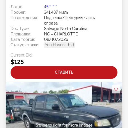
Лот #:
45******
Пробег:
341,487 миль
Повреждения:
Подвеска/Передняя часть
справа
Doc Type:
Salvage North Carolina
Площадка:
NC - CHARLOTTE
Дата торгов:
08/10/2026
Статус ставки:
You Haven't bid
Current Bid:
$125
СТАВИТЬ
Swipe to right for more images