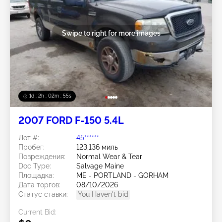
Swipe to right for more images
1d : 2h : 02m : 52s
2007 FORD F-150 5.4L
Лот #:
45******
Пробег:
123,136 миль
Повреждения:
Normal Wear & Tear
Doc Type:
Salvage Maine
Площадка:
ME - PORTLAND - GORHAM
Дата торгов:
08/10/2026
Статус ставки:
You Haven't bid
Current Bid: