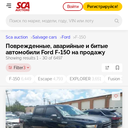
Войти
Регистрируйся!
Main search
Sca auction
>
Salvage cars
>
Ford
>
F-150
Поврежденные, аварийные и битые
автомобили Ford F-150 на продажу
Showing results 1 - 30 of 6497
Filter
3
F-150
6,449
Escape
4,793
EXPLORER
3,651
Fusion
3,5