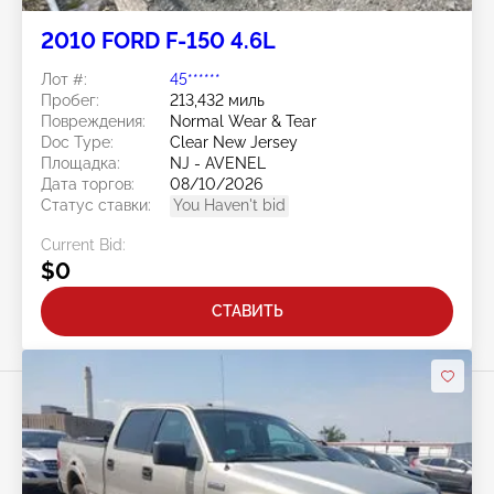
2010 FORD F-150 4.6L
Лот #:
45******
Пробег:
213,432 миль
Повреждения:
Normal Wear & Tear
Doc Type:
Clear New Jersey
Площадка:
NJ - AVENEL
Дата торгов:
08/10/2026
Статус ставки:
You Haven't bid
Current Bid:
$0
СТАВИТЬ