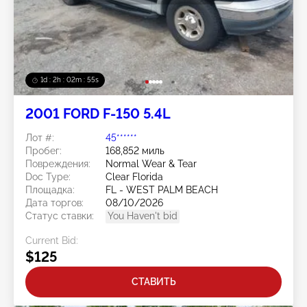
1d : 2h : 02m : 52s
2001 FORD F-150 5.4L
Лот #:
45******
Пробег:
168,852 миль
Повреждения:
Normal Wear & Tear
Doc Type:
Clear Florida
Площадка:
FL - WEST PALM BEACH
Дата торгов:
08/10/2026
Статус ставки:
You Haven't bid
Current Bid:
$125
СТАВИТЬ