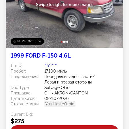
Swipe to right for more images
1d : 2h : 02m : 52s
1999 FORD F-150 4.6L
Лот #:
45******
Пробег:
17,100 миль
Повреждения:
Передняя и задняя части/
Левая и правая стороны
Doc Type:
Salvage Ohio
Площадка:
OH - AKRON-CANTON
Дата торгов:
08/10/2026
Статус ставки:
You Haven't bid
Current Bid:
$275