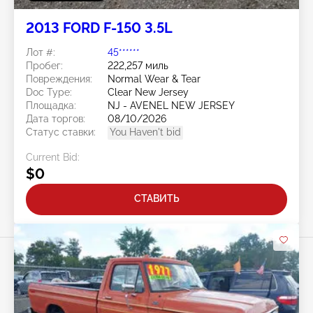
2013 FORD F-150 3.5L
Лот #:
45******
Пробег:
222,257 миль
Повреждения:
Normal Wear & Tear
Doc Type:
Clear New Jersey
Площадка:
NJ - AVENEL NEW JERSEY
Дата торгов:
08/10/2026
Статус ставки:
You Haven't bid
Current Bid:
$0
СТАВИТЬ