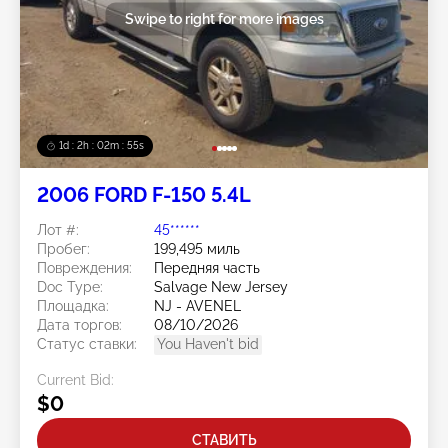
Swipe to right for more images
1d : 2h : 02m : 52s
2006 FORD F-150 5.4L
Лот #:
45******
Пробег:
199,495 миль
Повреждения:
Передняя часть
Doc Type:
Salvage New Jersey
Площадка:
NJ - AVENEL
Дата торгов:
08/10/2026
Статус ставки:
You Haven't bid
Current Bid:
$0
СТАВИТЬ