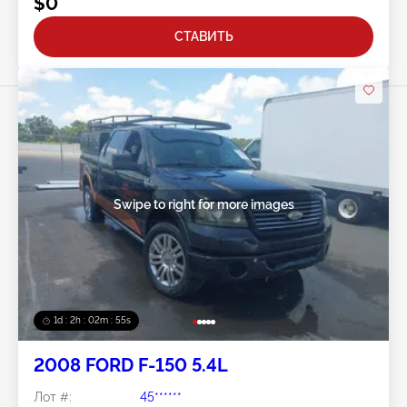
$0
СТАВИТЬ
Swipe to right for more images
1d : 2h : 02m : 52s
2008 FORD F-150 5.4L
Лот #:
45******