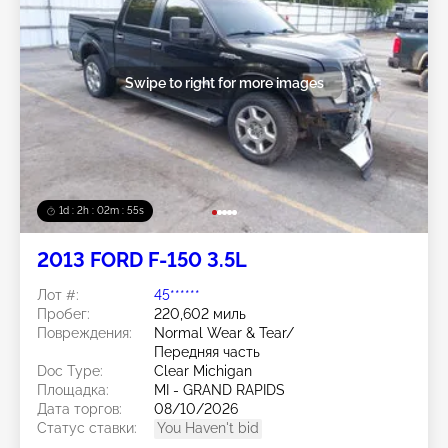
Swipe to right for more images
1d : 2h : 02m : 52s
2013 FORD F-150 3.5L
Лот #:
45******
Пробег:
220,602 миль
Повреждения:
Normal Wear & Tear/
Передняя часть
Doc Type:
Clear Michigan
Площадка:
MI - GRAND RAPIDS
Дата торгов:
08/10/2026
Статус ставки:
You Haven't bid