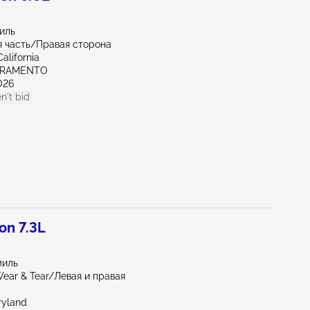
миль
 часть/Правая сторона
alifornia
CRAMENTO
026
n't bid
on 7.3L
миль
ear & Tear/Левая и правая
ryland