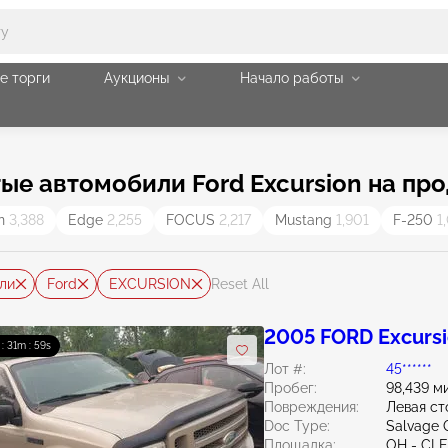
е торги
Аукционы
Начало работы
ые автомобили Ford Excursion на пр
on
3,388
Edge
2,255
FOCUS
2,217
Mustang
1,901
F-250
1
ли
Ford
EXCURSION
Reset All
2005 FORD Excursi
 : 31m : 58s
Лот #:
45******
Пробег:
98,439 м
Повреждения:
Левая ст
Doc Type:
Salvage 
Площадка:
OH - CL