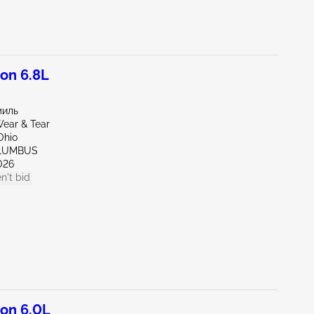
on 6.8L
миль
ear & Tear
Ohio
OLUMBUS
026
n't bid
on 6.0L