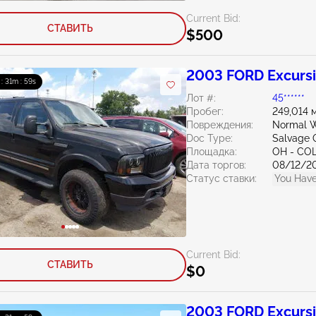
Current Bid:
СТАВИТЬ
$500
2003 FORD Excursi
 : 31m : 58s
Лот #:
45******
Пробег:
249,014 
Повреждения:
Normal W
Doc Type:
Salvage 
Площадка:
OH - C
Дата торгов:
08/12/2
Статус ставки:
You Have
Current Bid:
СТАВИТЬ
$0
2003 FORD Excursi