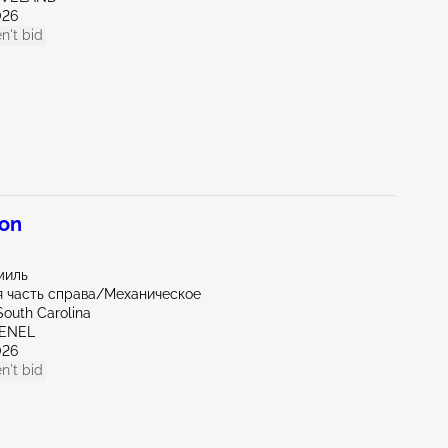
026
n't bid
ion
миль
 часть справа/Механическое
South Carolina
VENEL
026
n't bid