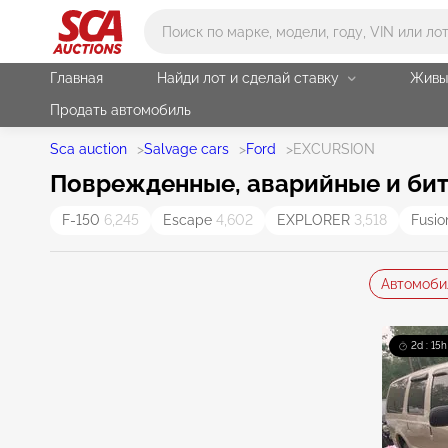
Main search
Главная
Найди лот и сделай ставку
Живы
Продать автомобиль
Sca auction
>
Salvage cars
>
Ford
>
EXCURSION
Поврежденные, аварийные и бит
F-150
6,245
Escape
4,602
EXPLORER
3,518
Fusi
Автомоби
2d : 15h