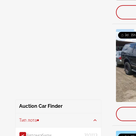
3d : 15h
Auction Car Finder
Тип лота
Автомобили
310113