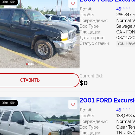
 : 31m : 58s
Лот #:
45******
Пробег:
265,847 
Повреждения:
Normal W
Doc Type:
Salvage 
Площадка:
CA - FO
Дата торгов:
08/11/2
Статус ставки:
You Have
Current Bid:
СТАВИТЬ
$0
2001 FORD Excursi
 : 31m : 58s
Лот #:
45******
Пробег:
138,098 
Повреждения:
Normal W
Doc Type:
Clear Te
Площадка:
TN - KN