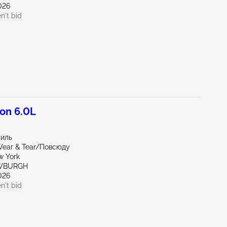
026
n't bid
on 6.0L
миль
ear & Tear/Повсюду
w York
EWBURGH
026
n't bid