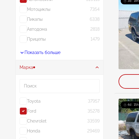
3d : 18h
Мотоциклы
7354
Пикапы
6338
Автодома
2818
Прицепы
1479
Показать больше
Марка
Поиск
Toyota
37957
4d : 15h
Ford
35278
Chevrolet
33599
Honda
29469