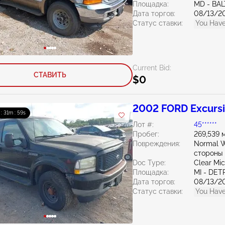
Площадка:
MD - BA
Дата торгов:
08/13/2
Статус ставки:
You Have
Current Bid:
СТАВИТЬ
$0
2002 FORD Excursi
 : 31m : 58s
Лот #:
45******
Пробег:
269,539 
Повреждения:
Normal W
стороны
Doc Type:
Clear Mi
Площадка:
MI - DET
Дата торгов:
08/13/2
Статус ставки:
You Have