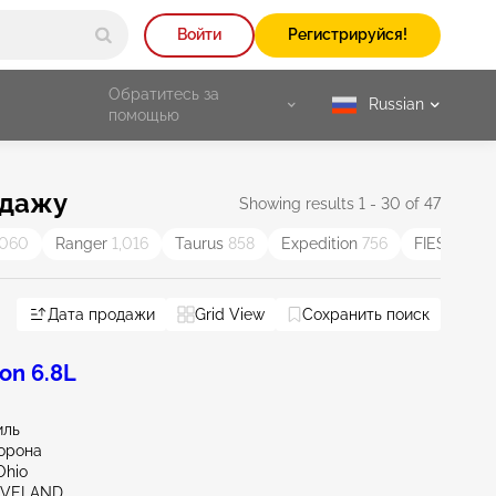
Войти
Регистрируйся!
Обратитесь за
Russian
selected
помощью
одажу
Showing results 1 - 30 of 47
,060
Ranger
1,016
Taurus
858
Expedition
756
FIESTA
60
Дата продажи
Grid View
Сохранить поиск
on 6.8L
иль
орона
Ohio
EVELAND