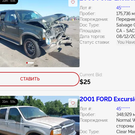
 : 31m : 58s
Лот #:
45******
Пробег:
175,736 
Повреждения:
Передняя
Doc Type:
Salvage C
Площадка:
CA - SA
Дата торгов:
08/12/2
Статус ставки:
You Have
Current Bid:
СТАВИТЬ
$25
2001 FORD Excursi
 : 31m : 58s
Лот #:
45******
Пробег:
348,929 
Повреждения:
Normal W
стороны
Doc Type:
Clear Ma