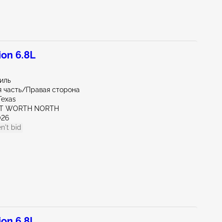
on 6.8L
миль
 часть/Правая сторона
Texas
RT WORTH NORTH
026
n't bid
on 6.8L