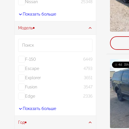
Nissan
25348
Показать больше
Модель
Поиск
F-150
6449
4d : 15h
Escape
4793
Explorer
3651
Fusion
3547
Edge
2336
Показать больше
Год