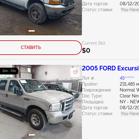
Дата торгов:
08/12/2
Статус ставки:
You Have
Current Bid:
СТАВИТЬ
$0
2005 FORD Excursi
 : 31m : 58s
Лот #:
45******
Пробег:
231,485 
Повреждения:
Normal W
Doc Type:
Clear Ne
Площадка:
NY - N
Дата торгов:
08/12/2
Статус ставки:
You Have