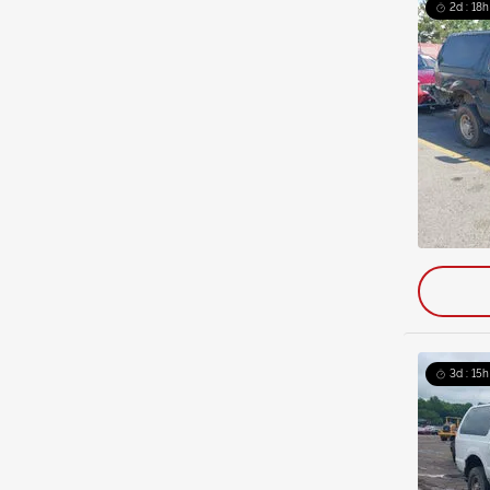
2d : 18h
3d : 15h