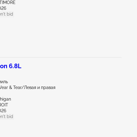
LTIMORE
026
n't bid
on 6.8L
миль
ear & Tear/Левая и правая
chigan
ROIT
026
n't bid