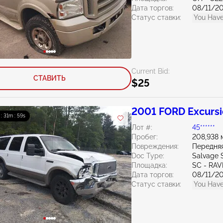
Дата торгов:
08/11/2
Статус ставки:
You Have
Current Bid:
СТАВИТЬ
$25
2001 FORD Excurs
 : 31m : 58s
Лот #:
45******
Пробег:
208,938 
Повреждения:
Передняя
Doc Type:
Salvage 
Площадка:
SC - RA
Дата торгов:
08/11/2
Статус ставки:
You Have