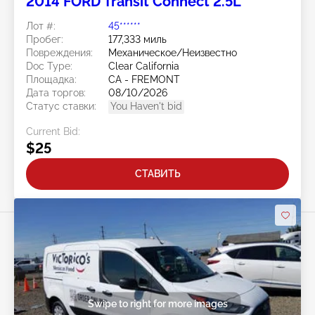
2014 FORD Transit Connect 2.5L
Лот #:
45******
Пробег:
177,333 миль
Повреждения:
Механическое/Неизвестно
Doc Type:
Clear California
Площадка:
CA - FREMONT
Дата торгов:
08/10/2026
Статус ставки:
You Haven't bid
Current Bid:
$25
СТАВИТЬ
Swipe to right for more images