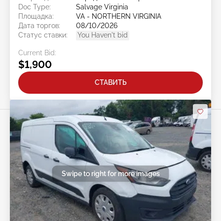
Doc Type:
Salvage Virginia
Площадка:
VA - NORTHERN VIRGINIA
Дата торгов:
08/10/2026
Статус ставки:
You Haven't bid
Current Bid:
$1,900
СТАВИТЬ
Swipe to right for more images