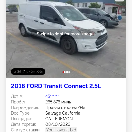
Swipe to right for more images
2d : 7h : 45m : 05s
2018 FORD Transit Connect 2.5L
Лот #:
45******
Пробег:
265,876 миль
Повреждения:
Правая сторона/Нет
Doc Type:
Salvage California
Площадка:
CA - FREMONT
Дата торгов:
08/10/2026
Статус ставки:
You Haven't bid