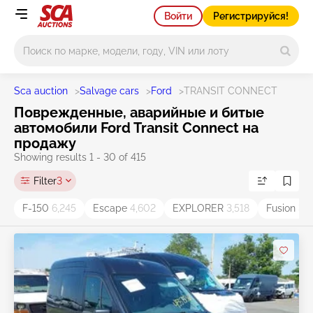
Войти
Регистрируйся!
Main search
Sca auction
>
Salvage cars
>
Ford
>
TRANSIT CONNECT
Поврежденные, аварийные и битые
автомобили Ford Transit Connect на
продажу
Showing results 1 - 30 of 415
Filter
3
F-150
6,245
Escape
4,602
EXPLORER
3,518
Fusion
3,3