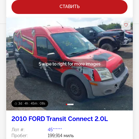
СТАВИТЬ
Swipe to right for more images
3d : 4h : 45m : 05s
2010 FORD Transit Connect 2.0L
Лот #:
45******
Пробег:
199,914 миль