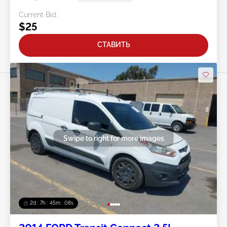
Current Bid:
$25
СТАВИТЬ
Swipe to right for more images
2d : 7h : 45m : 05s