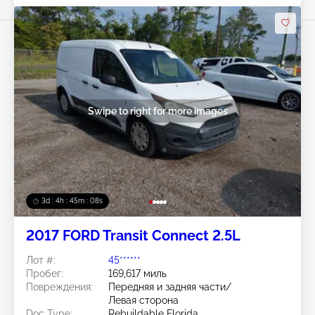
Swipe to right for more images
3d : 4h : 45m : 05s
2017 FORD Transit Connect 2.5L
Лот #:
45******
Пробег:
169,617 миль
Повреждения:
Передняя и задняя части/
Левая сторона
Doc Type:
Rebuildable Florida