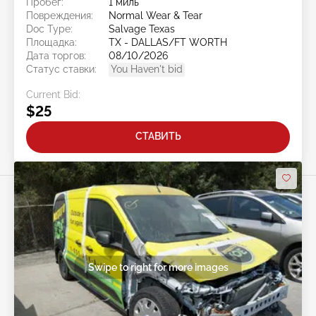
Пробег:
1 миль
Повреждения:
Normal Wear & Tear
Doc Type:
Salvage Texas
Площадка:
TX - DALLAS/FT WORTH
Дата торгов:
08/10/2026
Статус ставки:
You Haven't bid
Current Bid:
$25
СТАВИТЬ
Swipe to right for more images