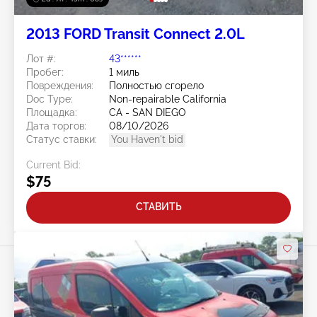
2013 FORD Transit Connect 2.0L
Лот #:
43******
Пробег:
1 миль
Повреждения:
Полностью сгорело
Doc Type:
Non-repairable California
Площадка:
CA - SAN DIEGO
Дата торгов:
08/10/2026
Статус ставки:
You Haven't bid
Current Bid:
$75
СТАВИТЬ