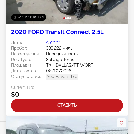
2d : 5h : 45m : 05s
2020 FORD Transit Connect 2.5L
Лот #:
45******
Пробег:
333,222 миль
Повреждения:
Передняя часть
Doc Type:
Salvage Texas
Площадка:
TX - DALLAS/FT WORTH
Дата торгов:
08/10/2026
Статус ставки:
You Haven't bid
Current Bid:
$0
СТАВИТЬ