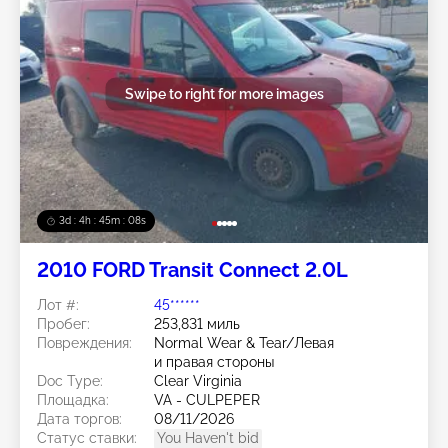
Swipe to right for more images
3d : 4h : 45m : 05s
2010 FORD Transit Connect 2.0L
Лот #:
45******
Пробег:
253,831 миль
Повреждения:
Normal Wear & Tear/Левая
и правая стороны
Doc Type:
Clear Virginia
Площадка:
VA - CULPEPER
Дата торгов:
08/11/2026
Статус ставки:
You Haven't bid