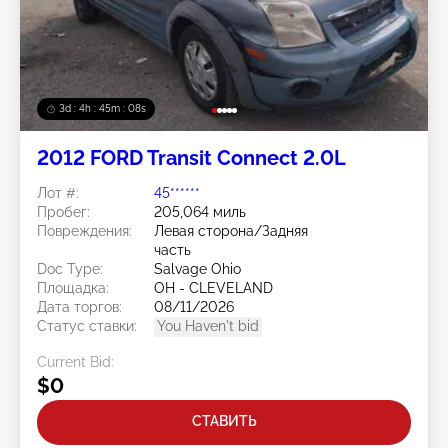
3d : 4h : 45m : 05s
2012 FORD Transit Connect 2.0L
Лот #:
45******
Пробег:
205,064 миль
Повреждения:
Левая сторона/Задняя
часть
Doc Type:
Salvage Ohio
Площадка:
OH - CLEVELAND
Дата торгов:
08/11/2026
Статус ставки:
You Haven't bid
Current Bid:
$0
СТАВИТЬ