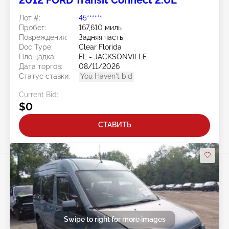
Лот #:
45******
Пробег:
167,610 миль
Повреждения:
Задняя часть
Doc Type:
Clear Florida
Площадка:
FL - JACKSONVILLE
Дата торгов:
08/11/2026
Статус ставки:
You Haven't bid
Current Bid:
$0
СТАВИТЬ
Swipe to right for more images