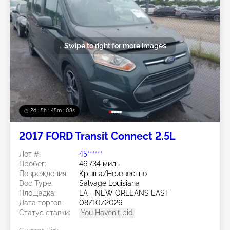
Swipe to right for more images
2d : 5h : 45m : 05s
2017 FORD Transit Connect 2.5L
Лот #:
45******
Пробег:
46,734 миль
Повреждения:
Крыша/Неизвестно
Doc Type:
Salvage Louisiana
Площадка:
LA - NEW ORLEANS EAST
Дата торгов:
08/10/2026
Статус ставки:
You Haven't bid