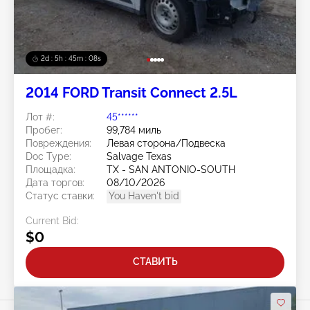
2d : 5h : 45m : 05s
2014 FORD Transit Connect 2.5L
Лот #:
45******
Пробег:
99,784 миль
Повреждения:
Левая сторона/Подвеска
Doc Type:
Salvage Texas
Площадка:
TX - SAN ANTONIO-SOUTH
Дата торгов:
08/10/2026
Статус ставки:
You Haven't bid
Current Bid:
$0
СТАВИТЬ