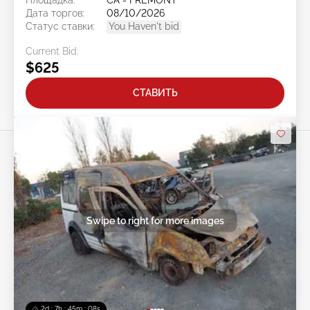
Площадка:
CA - FREMONT
Дата торгов:
08/10/2026
Статус ставки:
You Haven't bid
Current Bid:
$625
СТАВИТЬ
Swipe to right for more images
2d : 7h : 45m : 05s