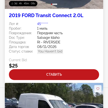
3d : 4h : 45m : 05s
2019 FORD Transit Connect 2.0L
Лот #:
45******
Пробег:
1 миль
Повреждения:
Передняя часть
Doc Type:
Salvage Idaho
Площадка:
RI - RIVERSIDE
Дата торгов:
08/11/2026
Статус ставки:
You Haven't bid
Current Bid:
$25
СТАВИТЬ