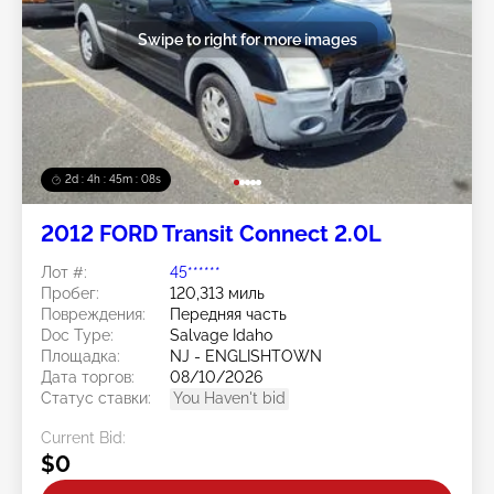
Swipe to right for more images
2d : 4h : 45m : 05s
2012 FORD Transit Connect 2.0L
Лот #:
45******
Пробег:
120,313 миль
Повреждения:
Передняя часть
Doc Type:
Salvage Idaho
Площадка:
NJ - ENGLISHTOWN
Дата торгов:
08/10/2026
Статус ставки:
You Haven't bid
Current Bid:
$0