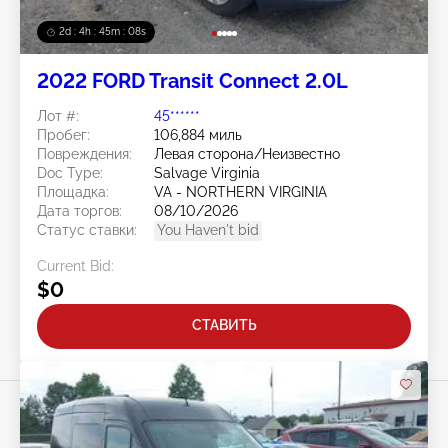
2d : 4h : 45m : 05s
2022 FORD Transit Connect 2.0L
Лот #:
45******
Пробег:
106,884 миль
Повреждения:
Левая сторона/Неизвестно
Doc Type:
Salvage Virginia
Площадка:
VA - NORTHERN VIRGINIA
Дата торгов:
08/10/2026
Статус ставки:
You Haven't bid
Current Bid:
$0
СТАВИТЬ