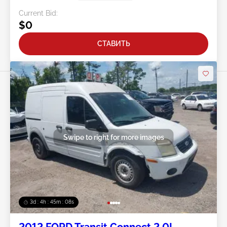
Current Bid:
$0
СТАВИТЬ
Swipe to right for more images
3d : 4h : 45m : 05s
2012 FORD Transit Connect 2.0L