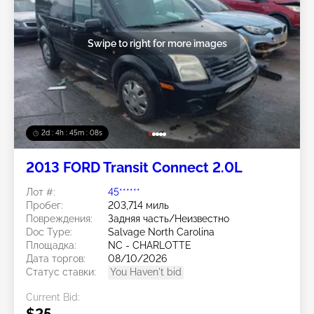
Swipe to right for more images
2d : 4h : 45m : 05s
2013 FORD Transit Connect 2.0L
Лот #:
45******
Пробег:
203,714 миль
Повреждения:
Задняя часть/Неизвестно
Doc Type:
Salvage North Carolina
Площадка:
NC - CHARLOTTE
Дата торгов:
08/10/2026
Статус ставки:
You Haven't bid
Current Bid:
$25