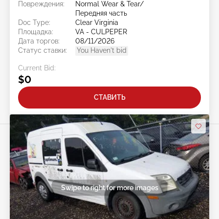
Повреждения:
Normal Wear & Tear/
Передняя часть
Doc Type:
Clear Virginia
Площадка:
VA - CULPEPER
Дата торгов:
08/11/2026
Статус ставки:
You Haven't bid
Current Bid:
$0
СТАВИТЬ
Swipe to right for more images