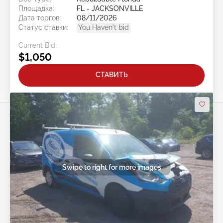
Площадка:
FL - JACKSONVILLE
Дата торгов:
08/11/2026
Статус ставки:
You Haven't bid
Current Bid:
$1,050
СТАВИТЬ
Swipe to right for more images