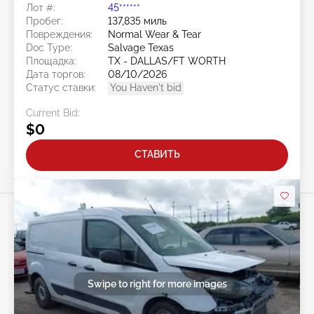
Лот #:
45******
Пробег:
137,835 миль
Повреждения:
Normal Wear & Tear
Doc Type:
Salvage Texas
Площадка:
TX - DALLAS/FT WORTH
Дата торгов:
08/10/2026
Статус ставки:
You Haven't bid
Current Bid:
$0
СТАВИТЬ
Swipe to right for more images