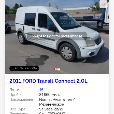
Swipe to right for more images
2d : 7h : 45m : 05s
2011 FORD Transit Connect 2.0L
Лот #:
45******
Пробег:
84,960 миль
Повреждения:
Normal Wear & Tear/
Механическое
Doc Type:
Salvage Idaho