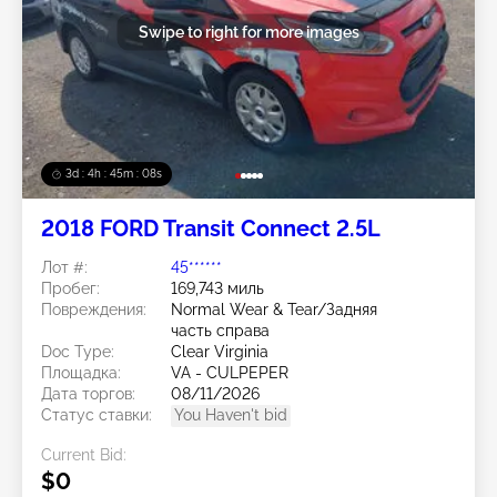
Swipe to right for more images
3d : 4h : 45m : 05s
2018 FORD Transit Connect 2.5L
Лот #:
45******
Пробег:
169,743 миль
Повреждения:
Normal Wear & Tear/Задняя
часть справа
Doc Type:
Clear Virginia
Площадка:
VA - CULPEPER
Дата торгов:
08/11/2026
Статус ставки:
You Haven't bid
Current Bid:
$0