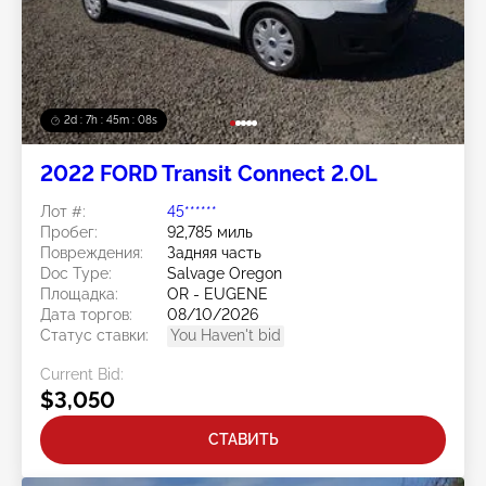
2d : 7h : 45m : 05s
2022 FORD Transit Connect 2.0L
Лот #:
45******
Пробег:
92,785 миль
Повреждения:
Задняя часть
Doc Type:
Salvage Oregon
Площадка:
OR - EUGENE
Дата торгов:
08/10/2026
Статус ставки:
You Haven't bid
Current Bid:
$3,050
СТАВИТЬ