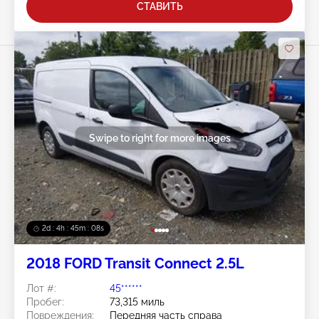
СТАВИТЬ
Swipe to right for more images
2d : 4h : 45m : 05s
2018 FORD Transit Connect 2.5L
Лот #:
45******
Пробег:
73,315 миль
Повреждения:
Передняя часть справа