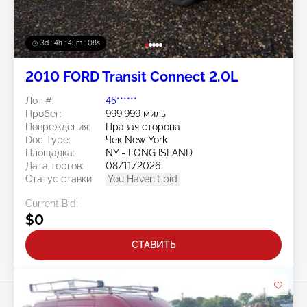
3d : 4h : 45m : 05s
2010 FORD Transit Connect 2.0L
Лот #:
45******
Пробег:
999,999 миль
Повреждения:
Правая сторона
Doc Type:
Чек New York
Площадка:
NY - LONG ISLAND
Дата торгов:
08/11/2026
Статус ставки:
You Haven't bid
Current Bid:
$0
СТАВИТЬ