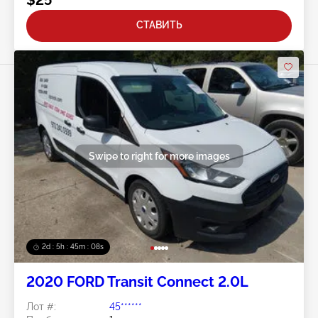
СТАВИТЬ
Swipe to right for more images
2d : 5h : 45m : 05s
2020 FORD Transit Connect 2.0L
Лот #:
45******