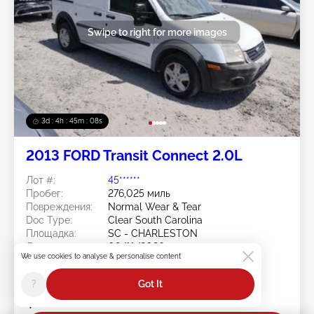
Swipe to right for more images
3d : 4h : 45m : 05s
2013 FORD Transit Connect 2.0L
Лот #:
45******
Пробег:
276,025 миль
Повреждения:
Normal Wear & Tear
Doc Type:
Clear South Carolina
Площадка:
SC - CHARLESTON
Дата торгов:
08/11/2026
We use cookies to analyse & personalise content
Статус ставки:
You Haven't bid
?
Got It
Current Bid:
$0