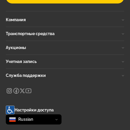
Компания
Транспортные средства
Аукционы
Учетная запись
Служба поддержки
Настройки доступа
Change language
selected
Russian