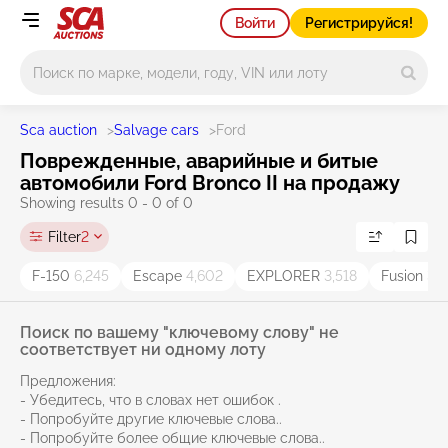
Войти
Регистрируйся!
Main search
Sca auction
>
Salvage cars
>
Ford
Поврежденные, аварийные и битые
автомобили Ford Bronco II на продажу
Showing results 0 - 0 of 0
Filter
2
F-150
6,245
Escape
4,602
EXPLORER
3,518
Fusion
3,3
Поиск по вашему "ключевому слову" не
соответствует ни одному лоту
Предложения:
- Убедитесь, что в словах нет ошибок .
- Попробуйте другие ключевые слова..
- Попробуйте более общие ключевые слова..