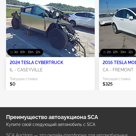
3d : 10h : 31m : 12s
2d : 12h : 31m : 12s
2024 TESLA CYBERTRUCK
2016 TESLA MO
IL - CASEYVILLE
CA - FREMONT
Текущая ставка:
Текущая ставка:
$0
$325
Преимущество автоаукциона SCA
Купите свой следующий автомобиль с SCA
SCA Auctions — это онлайн-платформа для автомобильных