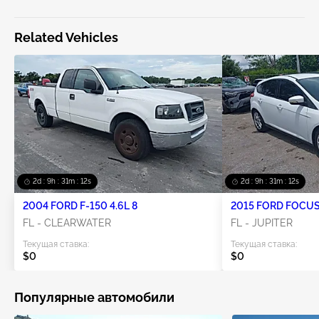
Related Vehicles
2d : 9h : 31m : 12s
2d : 9h : 31m : 12s
2004 FORD F-150 4.6L 8
2015 FORD FOCUS 
FL - CLEARWATER
FL - JUPITER
Текущая ставка:
Текущая ставка:
$0
$0
Популярные автомобили