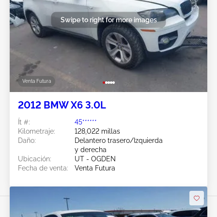
Swipe to right for more images
Venta Futura
2012 BMW X6 3.0L
Ít #:
45******
Kilometraje:
128,022 millas
Daño:
Delantero trasero/Izquierda
y derecha
Ubicación:
UT - OGDEN
Fecha de venta:
Venta Futura