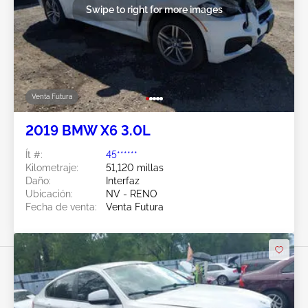
Swipe to right for more images
Venta Futura
2019 BMW X6 3.0L
Ít #:
45******
Kilometraje:
51,120 millas
Daño:
Interfaz
Ubicación:
NV - RENO
Fecha de venta:
Venta Futura