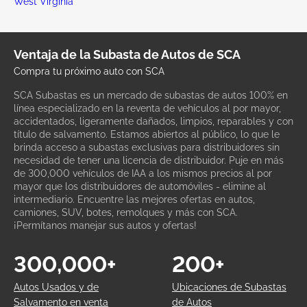
West Virginia
Ventaja de la Subasta de Autos de SCA
Compra tu próximo auto con SCA
SCA Subastas es un mercado de subastas de autos 100% en
línea especializado en la reventa de vehículos al por mayor,
accidentados, ligeramente dañados, limpios, reparables y con
título de salvamento. Estamos abiertos al público, lo que le
brinda acceso a subastas exclusivas para distribuidores sin
necesidad de tener una licencia de distribuidor. Puje en más
de 300,000 vehículos de IAA a los mismos precios al por
mayor que los distribuidores de automóviles - elimine al
intermediario. Encuentre las mejores ofertas en autos,
camiones, SUV, botes, remolques y más con SCA.
¡Permítanos manejar sus autos y ofertas!
300,000+
200+
Autos Usados y de
Ubicaciones de Subastas
Salvamento en venta
de Autos