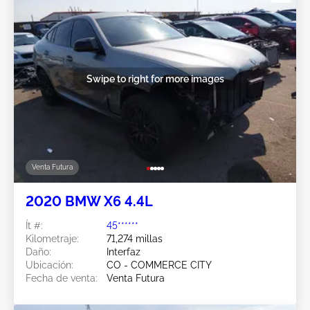
Swipe to right for more images
Venta Futura
2020 BMW X6 4.4L
Ít #:
45******
Kilometraje:
71,274 millas
Daño:
Interfaz
Ubicación:
CO - COMMERCE CITY
Fecha de venta:
Venta Futura