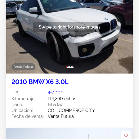
Swipe to right for more images
Venta Futura
2010 BMW X6 3.0L
Ít #:
45******
Kilometraje:
114,260 millas
Daño:
Interfaz
Ubicación:
CO - COMMERCE CITY
Fecha de venta:
Venta Futura