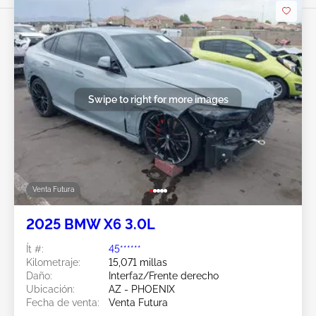
Swipe to right for more images
Venta Futura
2025 BMW X6 3.0L
Ít #:
45******
Kilometraje:
15,071 millas
Daño:
Interfaz/Frente derecho
Ubicación:
AZ - PHOENIX
Fecha de venta:
Venta Futura