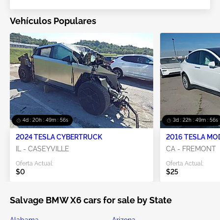
Vehículos Populares
4d : 20h : 49m : 55s
3d : 22h : 49m : 55s
2024 TESLA CYBERTRUCK
2016 TESLA MO
IL - CASEYVILLE
CA - FREMONT
Oferta Actual:
Oferta Actual:
$0
$25
Salvage BMW X6 cars for sale by State
Alabama
Arizona