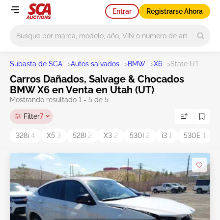
Entrar
Registrarse Ahora
Main search
Subasta de SCA
>
Autos salvados
>
BMW
>
X6
>
State UT
Carros Dañados, Salvage & Chocados
BMW X6 en Venta en Utah (UT)
Mostrando resultado 1 - 5 de 5
Filter
7
328i
4
X5
3
528I
2
X3
2
530I
2
i3
1
530E
1