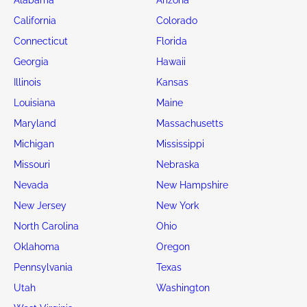
California
Colorado
Connecticut
Florida
Georgia
Hawaii
Illinois
Kansas
Louisiana
Maine
Maryland
Massachusetts
Michigan
Mississippi
Missouri
Nebraska
Nevada
New Hampshire
New Jersey
New York
North Carolina
Ohio
Oklahoma
Oregon
Pennsylvania
Texas
Utah
Washington