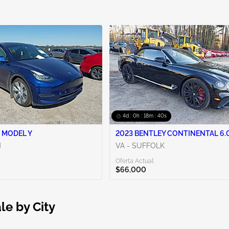
4d : 0h : 18m : 39s
 MODEL Y
2023 BENTLEY CONTINENTAL 6.0
N
VA - SUFFOLK
Oferta Actual:
$66,000
le by City