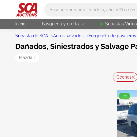
Main search
Inicio
Búsqueda y oferta
Subastas Virtua
Subasta de SCA
>
Autos salvados
>
Furgoneta de pasajeros
Dañados, Siniestrados y Salvage P
Mazda
1
Coches
Live