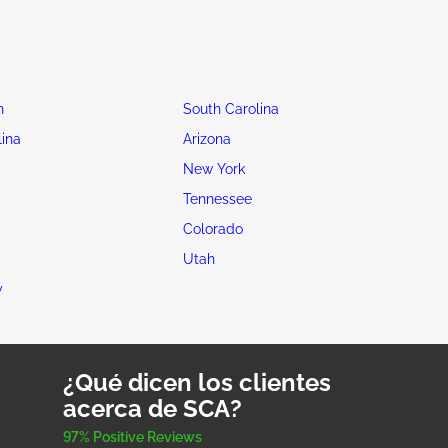
n
South Carolina
lina
Arizona
New York
Tennessee
Colorado
Utah
y
¿Qué dicen los clientes
acerca de SCA?
97% Positive Reviews