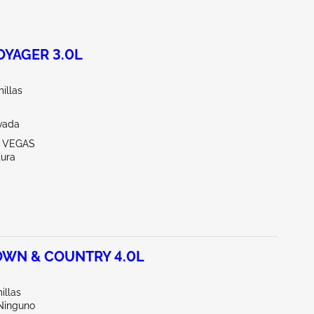
OYAGER 3.0L
illas
vada
S VEGAS
tura
OWN & COUNTRY 4.0L
illas
/Ninguno