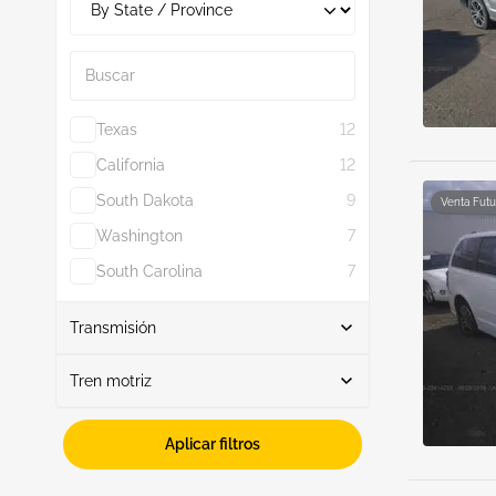
3.3L
1
Buscar
3.6L
2
3.8L
1
Texas
12
Mostrar más
California
12
South Dakota
9
Venta Futu
Washington
7
South Carolina
7
Mostrar más
Transmisión
Tren motriz
Automático
8
Fwd
7
Aplicar filtros
Rwd
1