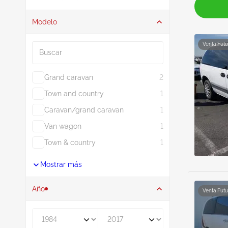
Modelo
Buscar
Venta Futu
Grand caravan
2
Town and country
1
Caravan/grand caravan
1
Van wagon
1
Town & country
1
Mostrar más
Año
Venta Futu
De
A