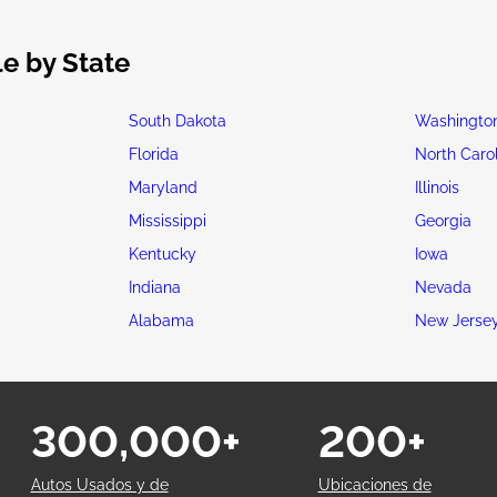
e by State
South Dakota
Washingto
Florida
North Caro
Maryland
Illinois
Mississippi
Georgia
Kentucky
Iowa
Indiana
Nevada
Alabama
New Jerse
300,000+
200+
Autos Usados y de
Ubicaciones de