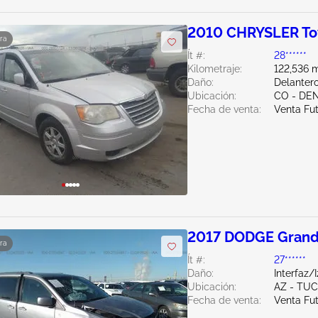
2010 CHRYSLER To
ra
Ít #:
28******
Kilometraje:
122,536 m
Daño:
Delantero
Ubicación:
CO - DE
Fecha de venta:
Venta Fu
2017 DODGE Grand
ra
Ít #:
27******
Daño:
Interfaz/
Ubicación:
AZ - TU
Fecha de venta:
Venta Fu