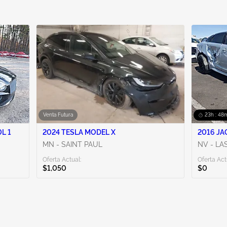
Venta Futura
23h : 48m
L 1
2024 TESLA MODEL X
MN - SAINT PAUL
NV - LA
Oferta Actual:
Oferta Act
$1,050
$0