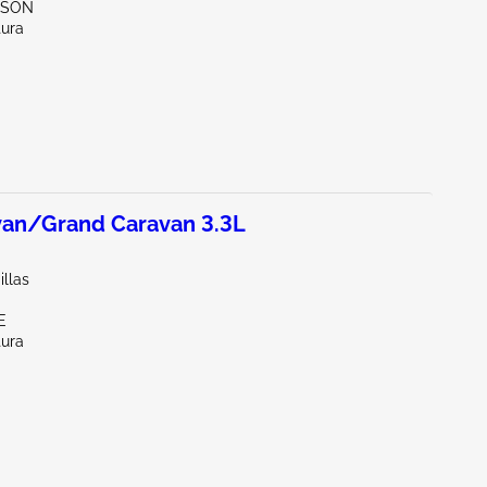
CSON
tura
an/Grand Caravan 3.3L
illas
E
tura