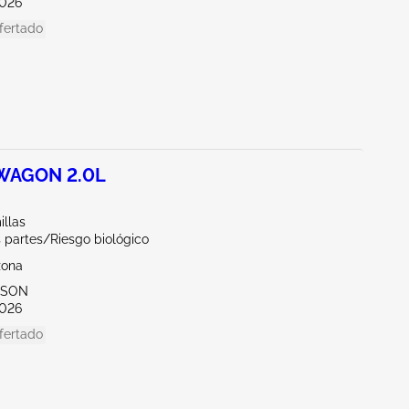
026
fertado
 WAGON 2.0L
illas
 partes/Riesgo biológico
zona
CSON
026
fertado