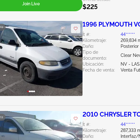
Join Live
$225
1996 PLYMOUTH V
ra
Ít #:
44******
Kilometraje:
269,834 m
Daño:
Posterior
Tipo de
Clear Ne
documento:
Ubicación:
NV - LA
Fecha de venta:
Venta Fu
2010 CHRYSLER T
ra
Ít #:
44******
Kilometraje:
287,333 m
Daño:
Interfaz