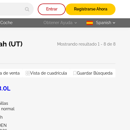
Entrar
Registrarse Ahora
 Coche
Obtener Ayuda
Spanish
selected
ah (UT)
Mostrando resultado 1 - 8 de 8
eta de pasajeros
a de venta
Vista de cuadrícula
Guardar Búsqueda
Restablecer todo
3.0L
illas
 normal
ah
DEN