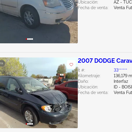
Ubicación:
AZ - TU
Fecha de venta:
Venta Fu
2007 DODGE Carav
ra
Ít #:
33******
Kilometraje:
136,179 m
Daño:
Interfaz
Ubicación:
ID - BOIS
Fecha de venta:
Venta Fu