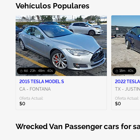
Vehículos Populares
4d : 23h : 48m : 39s
18m : 39s
2015 TESLA MODEL S
2022 TESLA
CA - FONTANA
TX - JUSTI
Oferta Actual:
Oferta Actual:
$0
$0
Wrecked Van Passenger cars for sa