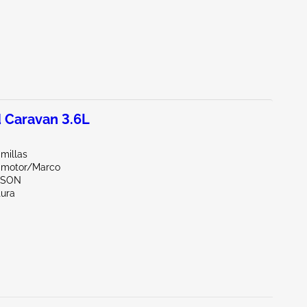
 Caravan 3.6L
millas
 motor/Marco
CSON
tura