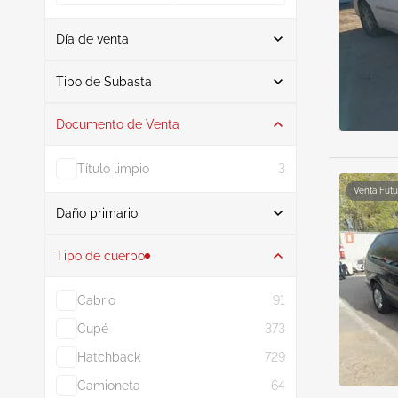
Día de venta
De
A
Tipo de Subasta
Documento de Venta
Subasta
8
Título limpio
3
Venta Futu
Daño primario
Buscar
Tipo de cuerpo
Cabrio
91
Interfaz
3
Cupé
373
Daño del motor
1
Hatchback
729
Delantero trasero
1
Camioneta
64
Por todas partes
1