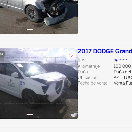
2017 DODGE Grand
ra
Ít #:
25******
Kilometraje:
100,000 
Daño:
Daño del
Ubicación:
AZ - TU
Fecha de venta:
Venta Fu