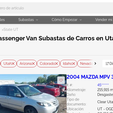
les
Subastas
Cómo Empezar
Vender mi
>
State UT
assenger Van Subastas de Carros en Ut
Utah
Arizona
Colorado
Idaho
Nevada
Furgon
Dí
2004 MAZDA MPV 
Ít #:
45******
Kilometraje:
215,915 m
Daño:
Desgaste
Tipo de
Clear Ut
documento:
Ubicación:
UT - OG