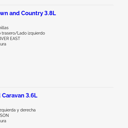
wn and Country 3.8L
illas
 trasero/Lado izquierdo
NVER EAST
tura
 Caravan 3.6L
Izquierda y derecha
CSON
tura