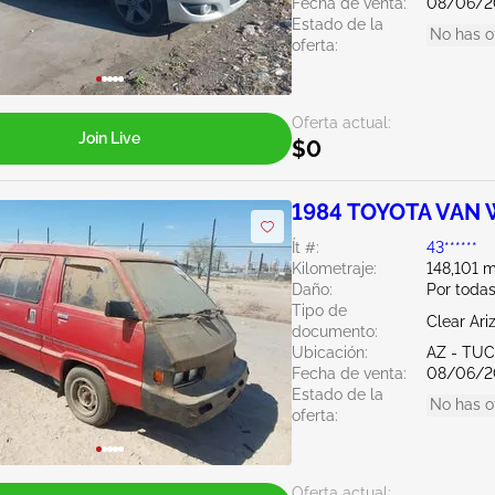
Fecha de venta:
08/06/2
Estado de la
No has o
oferta:
Oferta actual:
Join Live
$0
1984 TOYOTA VAN
Ít #:
43******
Kilometraje:
148,101 m
Daño:
Por todas
Tipo de
Clear Ari
documento:
Ubicación:
AZ - TU
Fecha de venta:
08/06/2
Estado de la
No has o
oferta:
Oferta actual: