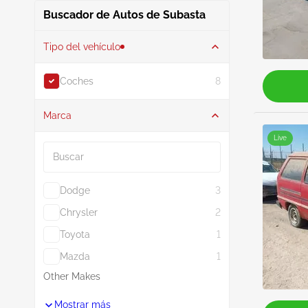
Buscador de Autos de Subasta
Tipo del vehículo
Coches
8
Marca
Buscar
Live
Dodge
3
Chrysler
2
Toyota
1
Mazda
1
Other Makes
Mostrar más