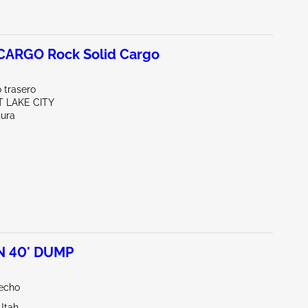
CARGO Rock Solid Cargo
 trasero
T LAKE CITY
tura
N 40' DUMP
echo
Utah