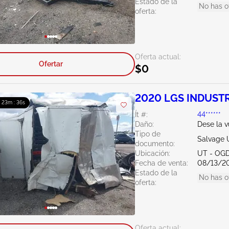
Estado de la
No has o
oferta:
Oferta actual:
Ofertar
$0
2020 LGS INDUST
: 23m : 35s
Ít #:
44******
Daño:
Dese la v
Tipo de
Salvage 
documento:
Ubicación:
UT - OG
Fecha de venta:
08/13/2
Estado de la
No has o
oferta:
Oferta actual: