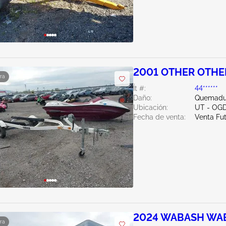
2001 OTHER OTHE
ra
Ít #:
44******
Daño:
Quemadur
Ubicación:
UT - OG
Fecha de venta:
Venta Fu
2024 WABASH WA
ra