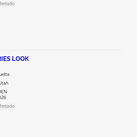
fertado
RIES LOOK
uelta
Utah
DEN
026
fertado