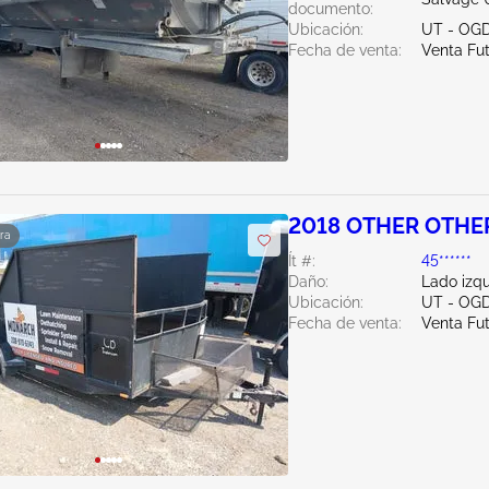
documento:
Ubicación:
UT - OG
Fecha de venta:
Venta Fu
2018 OTHER OTHE
ra
Ít #:
45******
Daño:
Lado izq
Ubicación:
UT - OG
Fecha de venta:
Venta Fu