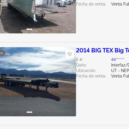
Fecha de venta:
Venta Fu
2014 BIG TEX Big T
ra
Ít #:
44******
Daño:
Interfaz
Ubicación:
UT - NEP
Fecha de venta:
Venta Fu