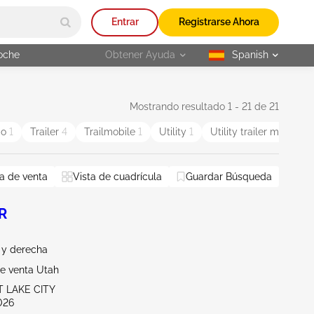
Entrar
Registrarse Ahora
oche
Obtener Ayuda
Spanish
selected
Mostrando resultado 1 - 21 de 21
go
1
Trailer
4
Trailmobile
1
Utility
1
Utility trailer manufac
a de venta
Vista de cuadrícula
Guardar Búsqueda
R
 y derecha
de venta Utah
T LAKE CITY
026