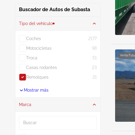
Buscador de Autos de Subasta
Tipo del vehículo
Coches
2177
Motocicletas
98
Venta Futu
Troca
51
Casas rodantes
23
Remolques
21
Mostrar más
Marca
Buscar