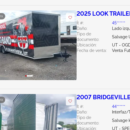
2025 LOOK TRAILE
ra
Ít #:
45******
Daño:
Lado izqu
Tipo de
Salvage 
documento:
Ubicación:
UT - OG
Fecha de venta:
Venta Fu
2007 BRIDGEVILLE
ra
Ít #:
44******
Daño:
Interfaz/
Tipo de
Salvage 
documento:
Ubicación:
UT - SPE