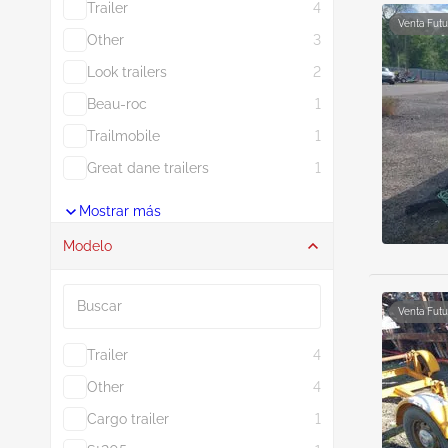
Trailer
4
Venta Futu
Other
3
Look trailers
2
Beau-roc
1
Trailmobile
1
Great dane trailers
1
Mostrar más
Modelo
Buscar
Venta Futu
Trailer
4
Other
4
Cargo trailer
1