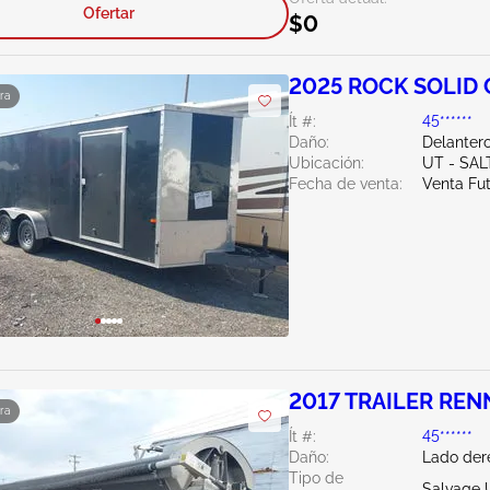
Ofertar
$0
2025 ROCK SOLID 
ra
Ít #:
45******
Daño:
Delantero
Ubicación:
UT - SAL
Fecha de venta:
Venta Fu
2017 TRAILER REN
ra
Ít #:
45******
Daño:
Lado der
Tipo de
Salvage 