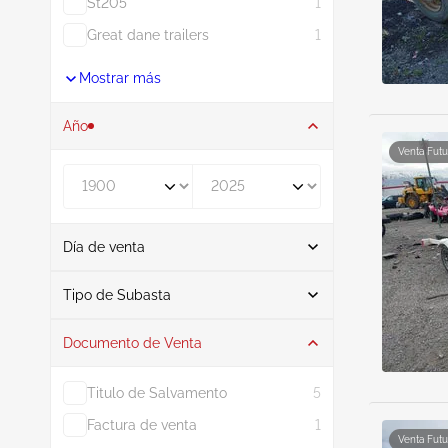
St205
1
Great dane trailers
1
Mostrar más
Año
Venta Futu
De
A
Día de venta
De
A
Tipo de Subasta
Documento de Venta
Subasta
21
Titulo de Salvamento
5
Factura de venta
1
Venta Futu