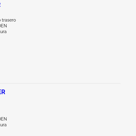
R
 trasero
DEN
tura
ER
DEN
tura