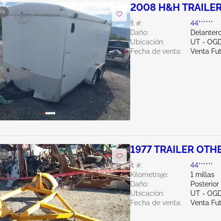
2008 H&H TRAILE
ra
Ít #:
44******
Daño:
Delantero
Ubicación:
UT - OG
Fecha de venta:
Venta Fu
1977 TRAILER OTH
ra
Ít #:
44******
Kilometraje:
1 millas
Daño:
Posterior
Ubicación:
UT - OG
Fecha de venta:
Venta Fu