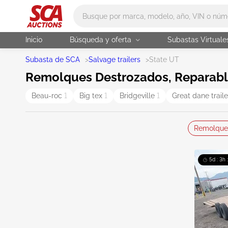
Main search
Inicio
Búsqueda y oferta
Subastas Virtuale
Subasta de SCA
>
Salvage trailers
>
State UT
Remolques Destrozados, Reparable
Beau-roc
1
Big tex
1
Bridgeville
1
Great dane trail
Remolque
5d : 3h 