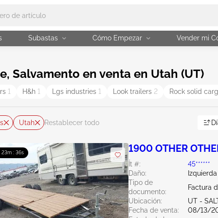
s
Subastas
Cómo Empezar
Vender mi C
, Salvamento en venta en Utah (UT)
ers
1
H&h
1
Lgs industries
1
Look trailers
2
Rock solid car
s
Utah
Dí
Restablecer todo
1900 OTHER OTHE
: 23m : 35s
Ít #:
45******
Daño:
Izquierda
Tipo de
Factura 
documento:
Ubicación:
UT - SAL
Fecha de venta:
08/13/2