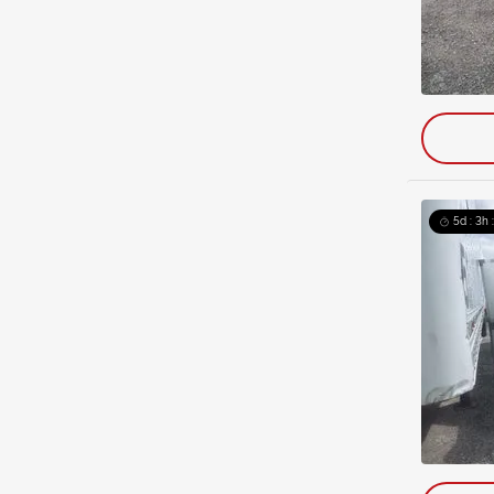
5d : 3h 