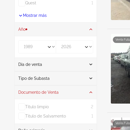
Quest
1
Mostrar más
Año
Venta Futu
De
A
Día de venta
De
A
Tipo de Subasta
Documento de Venta
Subasta
12
Título limpio
2
Titulo de Salvamento
1
Venta Futu