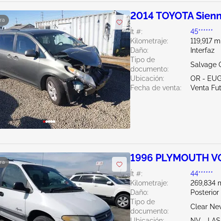
2014 TOYOTA Sienn
ra
Ít #:
45******
Kilometraje:
119,917 m
Daño:
Interfaz
Tipo de
Salvage 
documento:
Ubicación:
OR - EU
Fecha de venta:
Venta Fu
1996 PLYMOUTH V
ra
Ít #:
44******
Kilometraje:
269,834 m
Daño:
Posterior
Tipo de
Clear Ne
documento:
Ubicación:
NV - LA