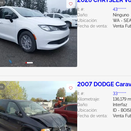
2026 CHRYSLER Vo
ra
Ít #:
43******
Daño:
Ninguno
Ubicación:
WA - SE
Fecha de venta:
Venta Fu
2007 DODGE Carav
ra
Ít #:
33******
Kilometraje:
136,179 m
Daño:
Interfaz
Ubicación:
ID - BOIS
Fecha de venta:
Venta Fu