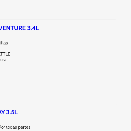
VENTURE 3.4L
illas
ATTLE
tura
Y 3.5L
Por todas partes