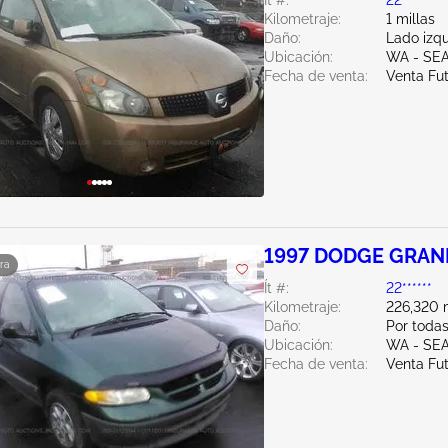
Ít #:
22******
Kilometraje:
1 millas
Daño:
Lado izq
Ubicación:
WA - SE
Fecha de venta:
Venta Fu
1997 DODGE GRAN
ra
Ít #:
22******
Kilometraje:
226,320 m
Daño:
Por todas
Ubicación:
WA - SE
Fecha de venta:
Venta Fu