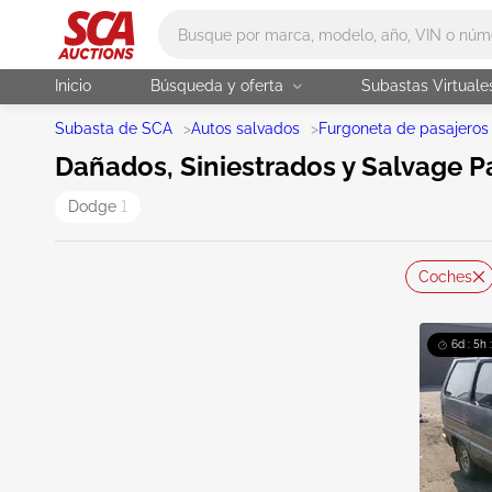
Main search
Inicio
Búsqueda y oferta
Subastas Virtuale
Subasta de SCA
>
Autos salvados
>
Furgoneta de pasajeros
Dañados, Siniestrados y Salvage P
Dodge
1
Coches
6d : 5h 