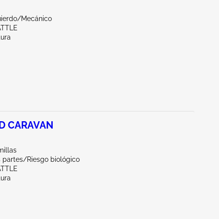
uierdo/Mecánico
ATTLE
tura
D CARAVAN
illas
 partes/Riesgo biológico
ATTLE
tura