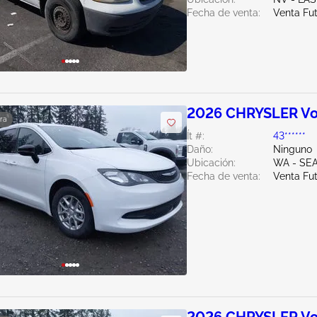
Fecha de venta:
Venta Fu
2026 CHRYSLER Vo
ra
Ít #:
43******
Daño:
Ninguno
Ubicación:
WA - SE
Fecha de venta:
Venta Fu