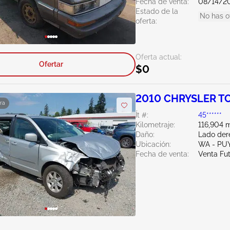
Fecha de venta:
08/14/2
Estado de la
No has o
oferta:
Oferta actual:
Ofertar
$0
2010 CHRYSLER T
ra
Ít #:
45******
Kilometraje:
116,904 m
Daño:
Lado der
Ubicación:
WA - PU
Fecha de venta:
Venta Fu