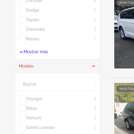
Chrysler
3
Venta Futu
Dodge
2
Toyota
2
Chevrolet
1
Nissan
1
Mostrar más
Modelo
Buscar
Venta Futu
Voyager
3
Relay
1
Venture
1
Grand caravan
1