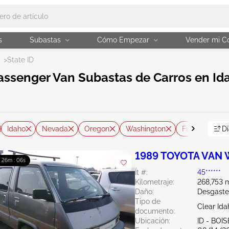
s
Subastas
Cómo Empezar
Vender mi C
>
State ID
assenger Van Subastas de Carros en Ida
Idaho
Nevada
Oregon
Washington
Furgoneta de 
Dí
1989 TOYOTA VAN
: 26m : 05s
Ít #:
45******
Kilometraje:
268,753 m
Daño:
Desgaste
Tipo de
Clear Ida
documento:
Ubicación:
ID - BOIS