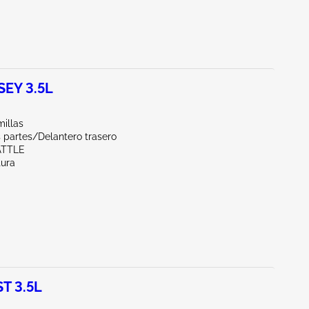
EY 3.5L
illas
 partes/Delantero trasero
ATTLE
tura
T 3.5L