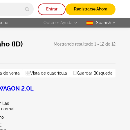
Entrar
Registrarse Ahora
oche
Obtener Ayuda
Spanish
selected
ho (ID)
Mostrando resultado 1 - 12 de 12
pasajeros
a de venta
Vista de cuadrícula
Guardar Búsqueda
Restablecer todo
 WAGON 2.0L
illas
 normal
ho
E