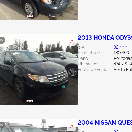
2013 HONDA ODYSS
ra
Ít #:
32******
Kilometraje:
130,450 m
Daño:
Por todas
Ubicación:
WA - SE
Fecha de venta:
Venta Fu
2004 NISSAN QUES
ra