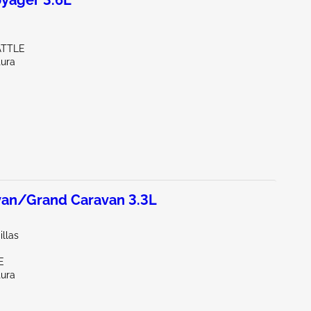
yager 3.6L
ATTLE
tura
an/Grand Caravan 3.3L
illas
E
tura