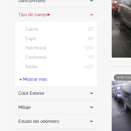
Daño primario
Buscar
Tipo de cuerpo
Cabrio
127
Interfaz
3
Cupé
461
Posterior
2
Hatchback
1265
Por todas partes
2
Camioneta
117
Ninguno
2
Sedán
5523
Lado izquierdo
1
Venta Futu
Mostrar más
Mostrar más
Color Exterior
Buscar
Millaje
Estado del odómetro
Blanco
4