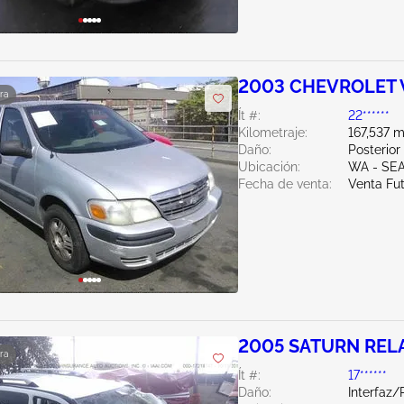
2003 CHEVROLET 
ra
Ít #:
22******
Kilometraje:
167,537 m
Daño:
Posterior
Ubicación:
WA - SE
Fecha de venta:
Venta Fu
2005 SATURN RELA
ra
Ít #:
17******
Daño:
Interfaz/