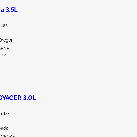
a 3.5L
illas
Oregon
GENE
tura
OYAGER 3.0L
illas
vada
S VEGAS