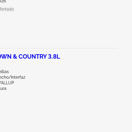
026
fertado
OWN & COUNTRY 3.8L
illas
echo/Interfaz
YALLUP
tura