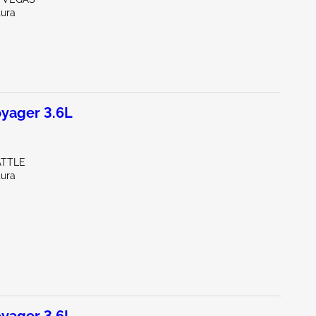
tura
yager 3.6L
ATTLE
tura