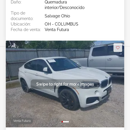
Daño:
Quemadura
interior/Desconocido
Tipo de
Salvage Ohio
documento:
Ubicación:
OH - COLUMBUS
Fecha de venta:
Venta Futura
Swipe to right for more images
Venta Futura