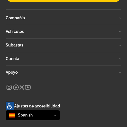
Compañía
Vehículos
Subastas
Cuenta
Apoyo
Ajustes de accesibilidad
Change language
selected
Spanish