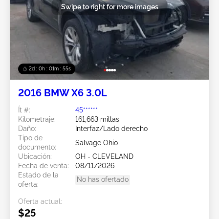
Swipe to right for more images
2d : 0h : 01m : 54s
2016 BMW X6 3.0L
Ít #:
45******
Kilometraje:
161,663 millas
Daño:
Interfaz/Lado derecho
Tipo de
Salvage Ohio
documento:
Ubicación:
OH - CLEVELAND
Fecha de venta:
08/11/2026
Estado de la
No has ofertado
oferta:
Oferta actual:
$25