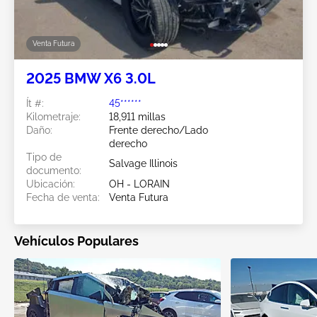
Venta Futura
2025 BMW X6 3.0L
Ít #:
45******
Kilometraje:
18,911 millas
Daño:
Frente derecho/Lado
derecho
Tipo de
Salvage Illinois
documento:
Ubicación:
OH - LORAIN
Fecha de venta:
Venta Futura
Vehículos Populares