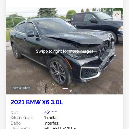
Swipe to right for more images
Venta Futura
2021 BMW X6 3.0L
Ít #:
45******
Kilometraje:
1 millas
Daño:
Interfaz
Ubicación:
MI - BELLEVILLE