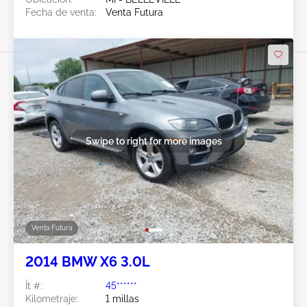
Fecha de venta:
Venta Futura
Swipe to right for more images
Venta Futura
2014 BMW X6 3.0L
Ít #:
45******
Kilometraje:
1 millas