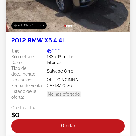
4d : 0h : 01m : 54s
2012 BMW X6 4.4L
Ít #:
45******
Kilometraje:
133,793 millas
Daño:
Interfaz
Tipo de
Salvage Ohio
documento:
Ubicación:
OH - CINCINNATI
Fecha de venta:
08/13/2026
Estado de la
No has ofertado
oferta:
Oferta actual:
$0
Ofertar