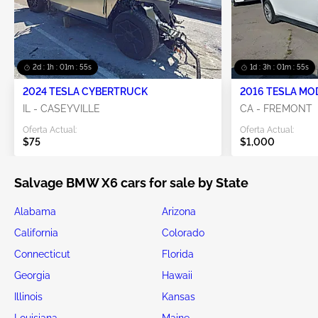
2d : 1h : 01m : 54s
1d : 3h : 01m : 54s
2024 TESLA CYBERTRUCK
2016 TESLA MO
IL - CASEYVILLE
CA - FREMONT
Oferta Actual:
Oferta Actual:
$75
$1,000
Salvage BMW X6 cars for sale by State
Alabama
Arizona
California
Colorado
Connecticut
Florida
Georgia
Hawaii
Illinois
Kansas
Louisiana
Maine