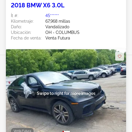
2018 BMW X6 3.0L
Ít #:
45******
Kilometraje:
67,968 millas
Daño:
Vandalizado
Ubicación:
OH - COLUMBUS
Fecha de venta:
Venta Futura
Swipe to right for more images
Venta Futura