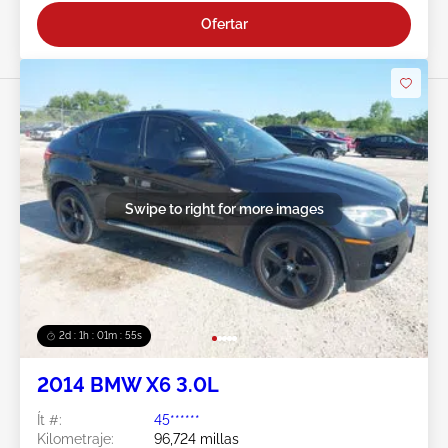
Ofertar
Swipe to right for more images
2d : 1h : 01m : 54s
2014 BMW X6 3.0L
Ít #:
45******
Kilometraje:
96,724 millas