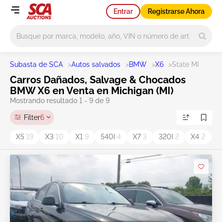
Entrar
Registrarse Ahora
Main search
Subasta de SCA
>
Autos salvados
>
BMW
>
X6
>
State MI
Carros Dañados, Salvage & Chocados
BMW X6 en Venta en Michigan (MI)
Mostrando resultado 1 - 9 de 9
Filter
6
X5
19
X3
10
X1
9
540I
4
X7
3
320I
2
X4
2