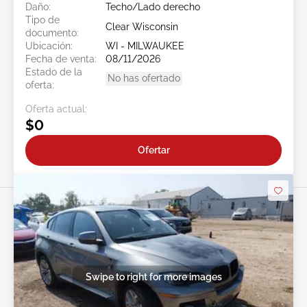
Daño:
Techo/Lado derecho
Tipo de
Clear Wisconsin
documento:
Ubicación:
WI - MILWAUKEE
Fecha de venta:
08/11/2026
Estado de la
No has ofertado
oferta:
Oferta actual:
$0
Ofertar
Swipe to right for more images