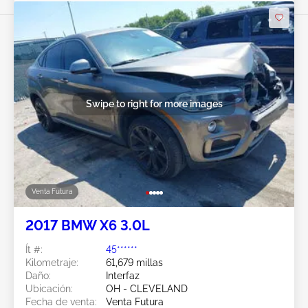
Swipe to right for more images
Venta Futura
2017 BMW X6 3.0L
Ít #:
45******
Kilometraje:
61,679 millas
Daño:
Interfaz
Ubicación:
OH - CLEVELAND
Fecha de venta:
Venta Futura