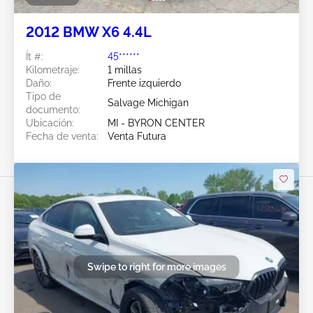
2012 BMW X6 4.4L
Ít #:
45******
Kilometraje:
1 millas
Daño:
Frente izquierdo
Tipo de
Salvage Michigan
documento:
Ubicación:
MI - BYRON CENTER
Fecha de venta:
Venta Futura
Swipe to right for more images