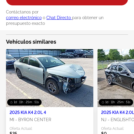
Contáctanos por
correo electrónico
o
Chat Directo
para obtener un
presupuesto exacto
Vehículos similares
1d : 11h : 25m : 50s
1d : 11h : 25m : 50s
2025 KIA K4 2.0L 4
2025 KIA K4 2.0L
MI - BYRON CENTER
NJ - ENGLISH
Oferta Actual:
Oferta Actual:
$25
$0