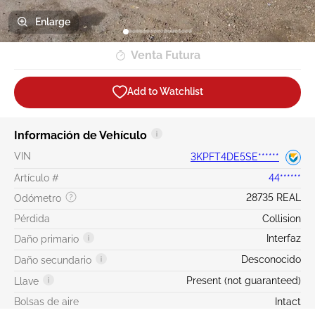
Enlarge
Venta Futura
Add to Watchlist
Información de Vehículo
VIN
3KPFT4DE5SE******
Artículo #
44******
28735 REAL
Odómetro
Pérdida
Collision
Interfaz
Daño primario
Desconocido
Daño secundario
Present (not guaranteed)
Llave
Bolsas de aire
Intact