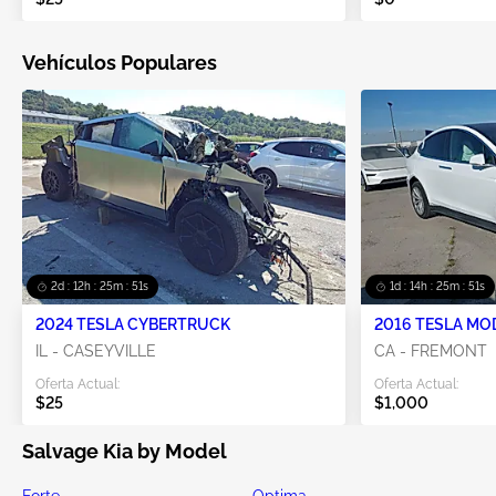
Vehículos Populares
2d : 12h : 25m : 50s
1d : 14h : 25m : 50s
2024 TESLA CYBERTRUCK
2016 TESLA MO
IL - CASEYVILLE
CA - FREMONT
Oferta Actual:
Oferta Actual:
$25
$1,000
Salvage Kia by Model
Forte
Optima