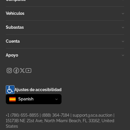
Vehículos
Subastas
Cuenta
Apoyo
Ajustes de accesibilidad
Change language
selected
Spanish
+1 (786) 655-8855
|
(888) 364-7184
|
support@sca.auction
|
15173B NE 21st Ave, North Miami Beach, FL 33162, United
States