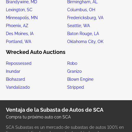
Brandywine, MD
Birmingham, AL
Lexington, SC
Columbus, OH
Minneapolis, MN
Fredericksburg, VA
Phoenix, AZ
Seattle, WA
Des Moines, IA
Baton Rouge, LA
Portland, WA
Oklahoma City, OK
Wrecked Auto Auctions
Repossessed
Robo
Inundar
Granizo
Biohazard
Blown Engine
Vandalizado
Stripped
Ventaja de la Subasta de Autos de SCA
Compra tu próximo auto con SCA
SCA Subastas es un mercado de subastas de autos 100% en