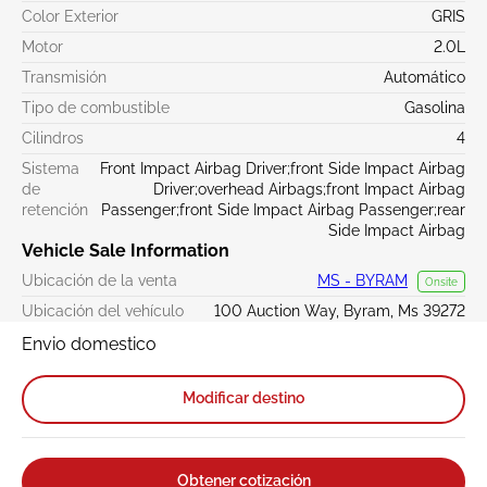
Color Exterior
GRIS
Motor
2.0L
Transmisión
Automático
Tipo de combustible
Gasolina
Cilindros
4
Sistema
Front Impact Airbag Driver;front Side Impact Airbag
de
Driver;overhead Airbags;front Impact Airbag
retención
Passenger;front Side Impact Airbag Passenger;rear
Side Impact Airbag
Vehicle Sale Information
Ubicación de la venta
MS - BYRAM
Onsite
Ubicación del vehículo
100 Auction Way, Byram, Ms 39272
Envio domestico
Modificar destino
Obtener cotización