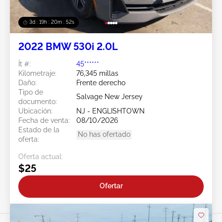
3d : 19h : 20m : 49s
2022 BMW 530i 2.0L
Ít #:
45******
Kilometraje:
76,345 millas
Daño:
Frente derecho
Tipo de
Salvage New Jersey
documento:
Ubicación:
NJ - ENGLISHTOWN
Fecha de venta:
08/10/2026
Estado de la
No has ofertado
oferta:
Oferta actual:
$25
Ofertar