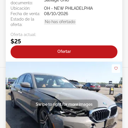
Salvage Ohio
documento:
Ubicación:
OH - NEW PHILADELPHIA
Fecha de venta:
08/10/2026
Estado de la
No has ofertado
oferta:
Oferta actual:
$25
Ofertar
Swipe to right for more images