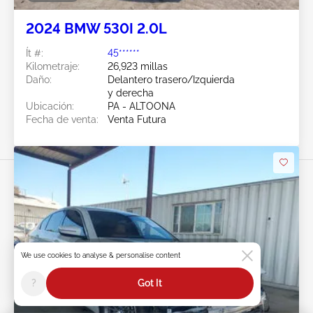
2024 BMW 530I 2.0L
Ít #:
45******
Kilometraje:
26,923 millas
Daño:
Delantero trasero/Izquierda
y derecha
Ubicación:
PA - ALTOONA
Fecha de venta:
Venta Futura
Swipe to right for more images
We use cookies to analyse & personalise content
?
Got It