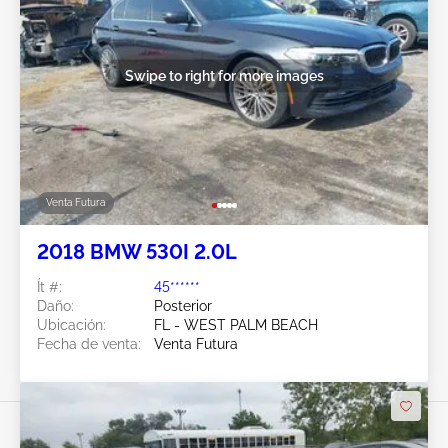
Swipe to right for more images
Venta Futura
2018 BMW 530I 2.0L
Ít #:
45******
Daño:
Posterior
Ubicación:
FL - WEST PALM BEACH
Fecha de venta:
Venta Futura