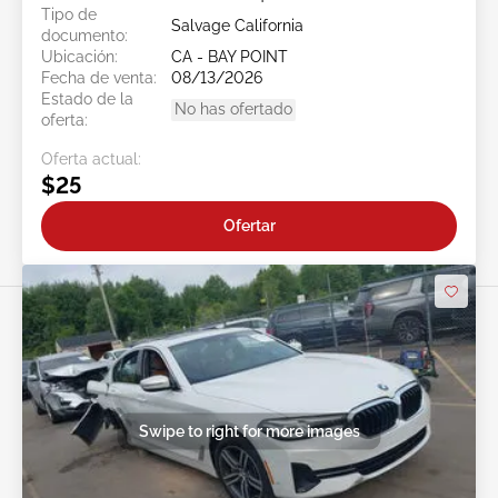
Tipo de
Salvage California
documento:
Ubicación:
CA - BAY POINT
Fecha de venta:
08/13/2026
Estado de la
No has ofertado
oferta:
Oferta actual:
$25
Ofertar
Swipe to right for more images