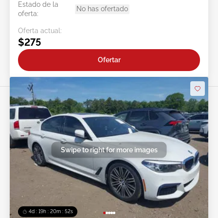
Estado de la
No has ofertado
oferta:
Oferta actual:
$275
Ofertar
Swipe to right for more images
4d : 19h : 20m : 49s