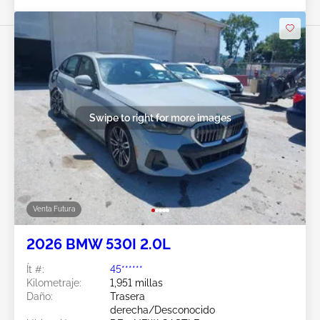
Swipe to right for more images
Venta Futura
2026 BMW 530I 2.0L
Ít #:
45******
Kilometraje:
1,951 millas
Daño:
Trasera
derecha/Desconocido