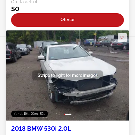
Oferta actual:
$0
Ofertar
Swipe to right for more images
4d : 19h : 20m : 49s
2018 BMW 530i 2.0L