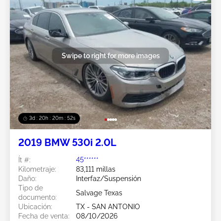
Swipe to right for more images
3d : 20h : 20m : 49s
2019 BMW 530i 2.0L
Ít #:
45******
Kilometraje:
83,111 millas
Daño:
Interfaz/Suspensión
Tipo de
Salvage Texas
documento:
Ubicación:
TX - SAN ANTONIO
Fecha de venta:
08/10/2026