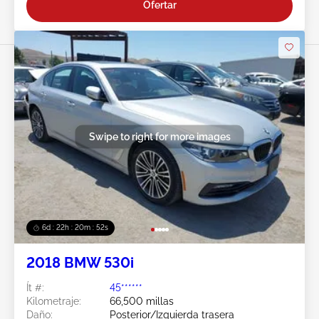
Ofertar
Swipe to right for more images
6d : 22h : 20m : 49s
2018 BMW 530i
Ít #:
45******
Kilometraje:
66,500 millas
Daño:
Posterior/Izquierda trasera