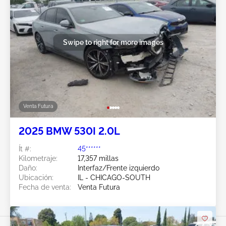
Swipe to right for more images
Venta Futura
2025 BMW 530I 2.0L
Ít #:
45******
Kilometraje:
17,357 millas
Daño:
Interfaz/Frente izquierdo
Ubicación:
IL - CHICAGO-SOUTH
Fecha de venta:
Venta Futura