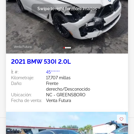
Swipe to right for more images
Venta Futura
2021 BMW 530I 2.0L
Ít #:
45******
Kilometraje:
17,707 millas
Daño:
Frente
derecho/Desconocido
Ubicación:
NC - GREENSBORO
Fecha de venta:
Venta Futura