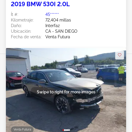
2019 BMW 530I 2.0L
Ít #:
45******
Kilometraje:
72,404 millas
Daño:
Interfaz
Ubicación:
CA - SAN DIEGO
Fecha de venta:
Venta Futura
Swipe to right for more images
Venta Futura