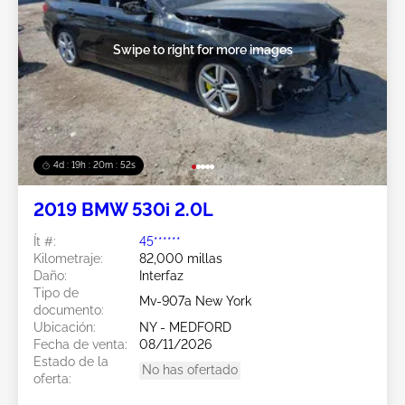
Swipe to right for more images
4d : 19h : 20m : 49s
2019 BMW 530i 2.0L
Ít #:
45******
Kilometraje:
82,000 millas
Daño:
Interfaz
Tipo de
Mv-907a New York
documento:
Ubicación:
NY - MEDFORD
Fecha de venta:
08/11/2026
Estado de la
No has ofertado
oferta: