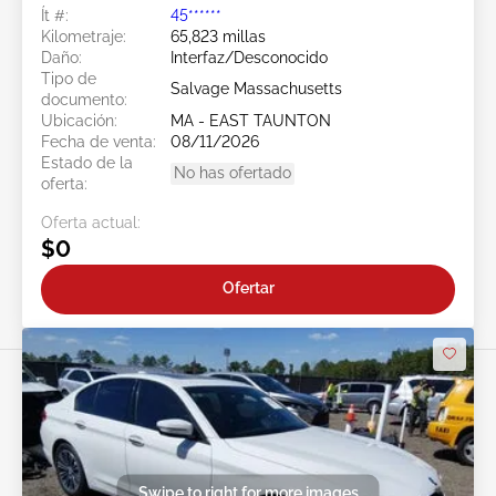
Ít #:
45******
Kilometraje:
65,823 millas
Daño:
Interfaz/Desconocido
Tipo de
Salvage Massachusetts
documento:
Ubicación:
MA - EAST TAUNTON
Fecha de venta:
08/11/2026
Estado de la
No has ofertado
oferta:
Oferta actual:
$0
Ofertar
Swipe to right for more images