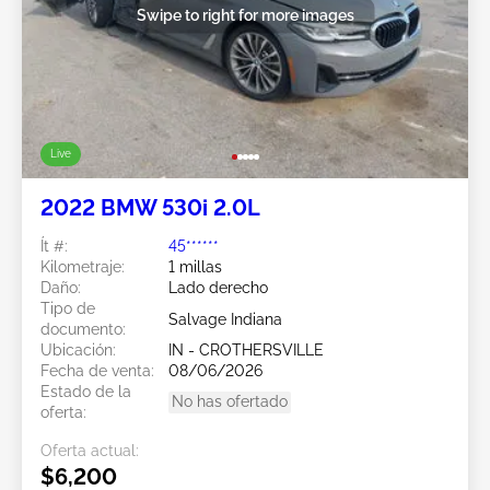
Swipe to right for more images
Live
2022 BMW 530i 2.0L
Ít #:
45******
Kilometraje:
1 millas
Daño:
Lado derecho
Tipo de
Salvage Indiana
documento:
Ubicación:
IN - CROTHERSVILLE
Fecha de venta:
08/06/2026
Estado de la
No has ofertado
oferta:
Oferta actual:
$6,200