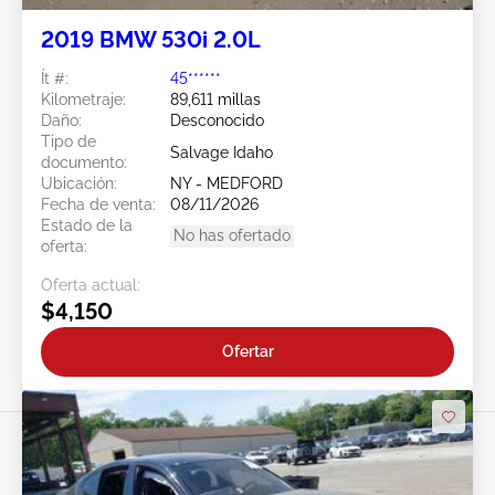
2019 BMW 530i 2.0L
Ít #:
45******
Kilometraje:
89,611 millas
Daño:
Desconocido
Tipo de
Salvage Idaho
documento:
Ubicación:
NY - MEDFORD
Fecha de venta:
08/11/2026
Estado de la
No has ofertado
oferta:
Oferta actual:
$4,150
Ofertar