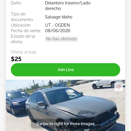
Daño:
Delantero trasero/Lado
derecho
Tipo de
Salvage Idaho
documento:
Ubicación:
UT - OGDEN
Fecha de venta:
08/06/2026
Estado de la
No has ofertado
oferta:
Oferta actual:
$25
Join Live
Swipe to right for more images