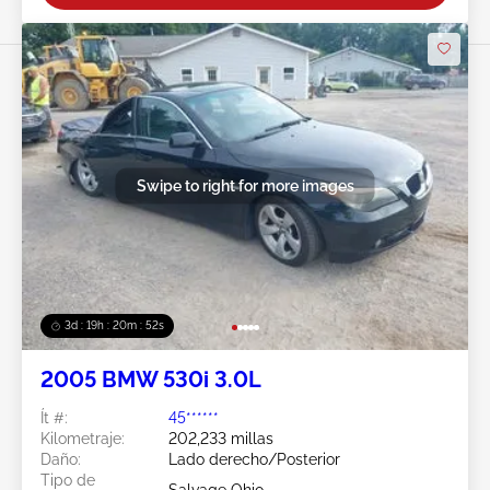
Swipe to right for more images
3d : 19h : 20m : 49s
2005 BMW 530i 3.0L
Ít #:
45******
Kilometraje:
202,233 millas
Daño:
Lado derecho/Posterior
Tipo de