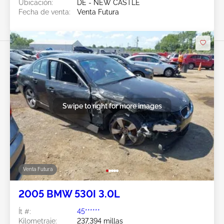
Ubicación:
DE - NEW CASTLE
Fecha de venta:
Venta Futura
Swipe to right for more images
Venta Futura
2005 BMW 530I 3.0L
Ít #:
45******
Kilometraje:
237,394 millas