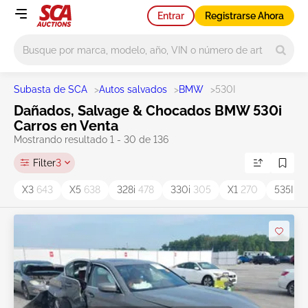
Entrar
Registrarse Ahora
Main search
Subasta de SCA
>
Autos salvados
>
BMW
>
530I
Dañados, Salvage & Chocados BMW 530i
Carros en Venta
Mostrando resultado 1 - 30 de 136
Filter
3
X3
643
X5
638
328i
478
330i
305
X1
270
535I
15