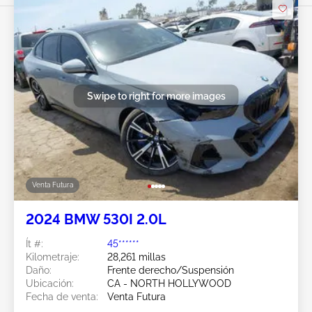
Swipe to right for more images
Venta Futura
2024 BMW 530I 2.0L
Ít #:
45******
Kilometraje:
28,261 millas
Daño:
Frente derecho/Suspensión
Ubicación:
CA - NORTH HOLLYWOOD
Fecha de venta:
Venta Futura