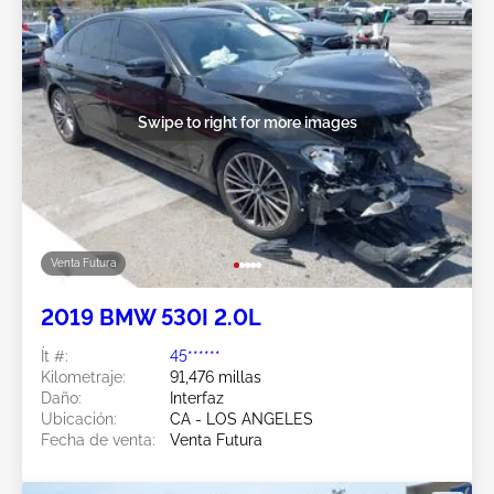
Swipe to right for more images
Venta Futura
2019 BMW 530I 2.0L
Ít #:
45******
Kilometraje:
91,476 millas
Daño:
Interfaz
Ubicación:
CA - LOS ANGELES
Fecha de venta:
Venta Futura