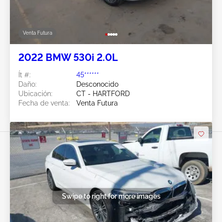
Venta Futura
2022 BMW 530i 2.0L
Ít #:
45******
Daño:
Desconocido
Ubicación:
CT - HARTFORD
Fecha de venta:
Venta Futura
Swipe to right for more images