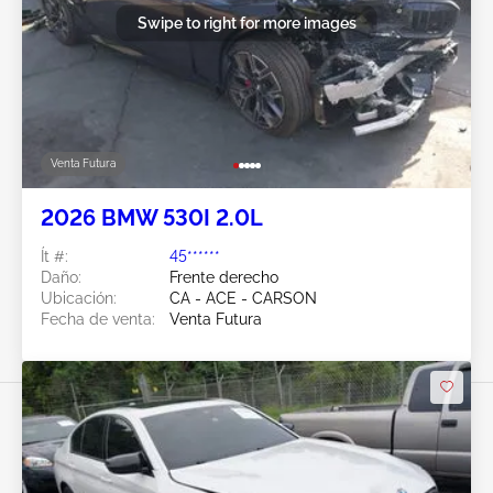
Swipe to right for more images
Venta Futura
2026 BMW 530I 2.0L
Ít #:
45******
Daño:
Frente derecho
Ubicación:
CA - ACE - CARSON
Fecha de venta:
Venta Futura