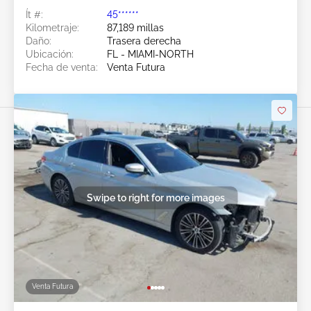
Ít #:
45******
Kilometraje:
87,189 millas
Daño:
Trasera derecha
Ubicación:
FL - MIAMI-NORTH
Fecha de venta:
Venta Futura
Swipe to right for more images
Venta Futura