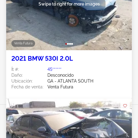
Swipe to right for more images
Venta Futura
2021 BMW 530I 2.0L
Ít #:
45******
Daño:
Desconocido
Ubicación:
GA - ATLANTA SOUTH
Fecha de venta:
Venta Futura