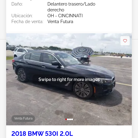
Daño:
Delantero trasero/Lado
derecho
Ubicación:
OH - CINCINNATI
Fecha de venta:
Venta Futura
Swipe to right for more images
Venta Futura
2018 BMW 530I 2.0L