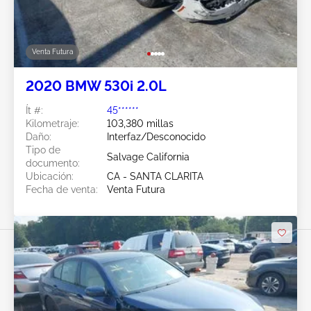
Venta Futura
2020 BMW 530i 2.0L
Ít #:
45******
Kilometraje:
103,380 millas
Daño:
Interfaz/Desconocido
Tipo de
Salvage California
documento:
Ubicación:
CA - SANTA CLARITA
Fecha de venta:
Venta Futura