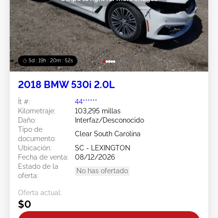
5d : 19h : 20m : 49s
2018 BMW 530i 2.0L
Ít #:
44******
Kilometraje:
103,295 millas
Daño:
Interfaz/Desconocido
Tipo de
Clear South Carolina
documento:
Ubicación:
SC - LEXINGTON
Fecha de venta:
08/12/2026
Estado de la
No has ofertado
oferta:
Oferta actual:
$0