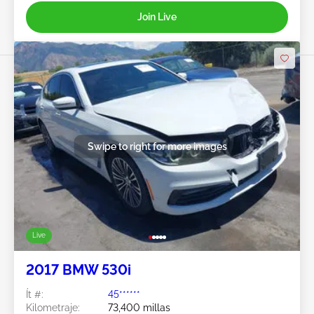
Join Live
Swipe to right for more images
Live
2017 BMW 530i
Ít #:
45******
Kilometraje:
73,400 millas