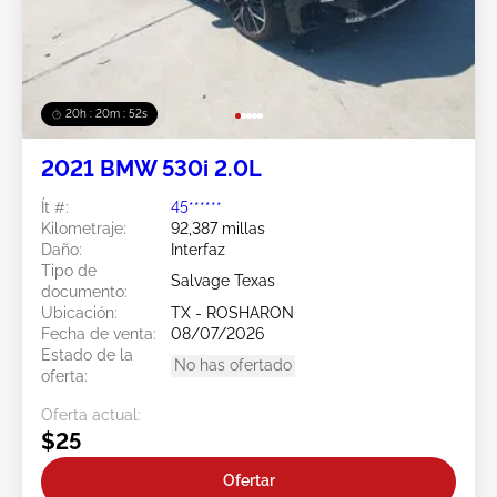
20h : 20m : 49s
2021 BMW 530i 2.0L
Ít #:
45******
Kilometraje:
92,387 millas
Daño:
Interfaz
Tipo de
Salvage Texas
documento:
Ubicación:
TX - ROSHARON
Fecha de venta:
08/07/2026
Estado de la
No has ofertado
oferta:
Oferta actual:
$25
Ofertar