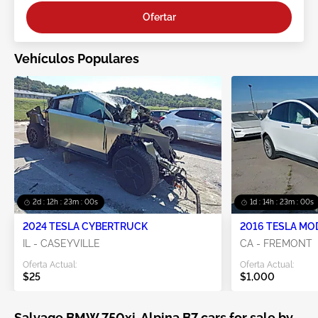
Ofertar
Vehículos Populares
2d : 12h : 23m : 00s
1d : 14h : 23m : 00s
2024 TESLA CYBERTRUCK
2016 TESLA MO
IL - CASEYVILLE
CA - FREMONT
Oferta Actual:
Oferta Actual:
$25
$1,000
Salvage BMW 750xi, Alpina B7 cars for sale by