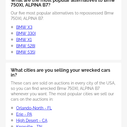
What are the most popular alternatives to Bmw
750XI, ALPINA B7?
Our five most popular alternatives to repossessed Bmw
750XI, ALPINA B7:
BMW X3
BMW 330I
BMW X1
BMW 528I
BMW 535I
What cities are you selling your wrecked cars
in?
These cars are sold on auctions in every city of the USA,
so you can find wrecked Bmw 750XI, ALPINA B7
whenever you want. The most popular cities we sell our
cars on the auctions in:
Orlando-North - FL
Erie - PA
High Desert - CA
Knoxville - TN