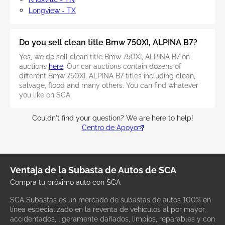
Longview - TX
Do you sell clean title Bmw 750XI, ALPINA B7?
Yes, we do sell clean title Bmw 750XI, ALPINA B7 on
auctions
here
. Our car auctions contain dozens of
different Bmw 750XI, ALPINA B7 titles including clean,
salvage, flood and many others. You can find whatever
you like on SCA.
Couldn't find your question? We are here to help!
Centro de Apoyo
Ventaja de la Subasta de Autos de SCA
Compra tu próximo auto con SCA
SCA Subastas es un mercado de subastas de autos 100% en
línea especializado en la reventa de vehículos al por mayor,
accidentados, ligeramente dañados, limpios, reparables y con