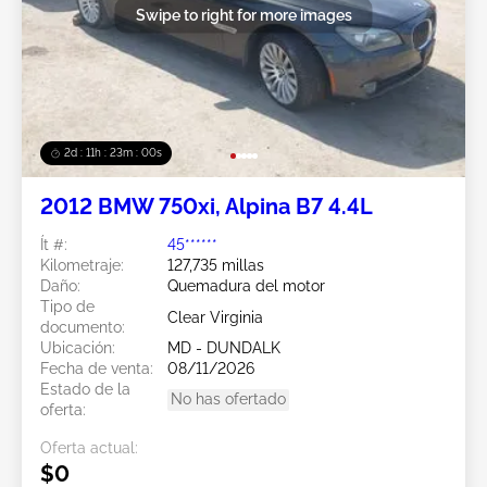
Swipe to right for more images
2d : 11h : 23m : 00s
2012 BMW 750xi, Alpina B7 4.4L
Ít #:
45******
Kilometraje:
127,735 millas
Daño:
Quemadura del motor
Tipo de
Clear Virginia
documento:
Ubicación:
MD - DUNDALK
Fecha de venta:
08/11/2026
Estado de la
No has ofertado
oferta:
Oferta actual:
$0