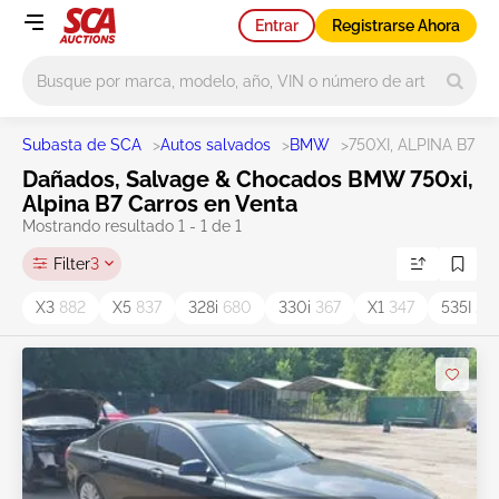
Entrar
Registrarse Ahora
Main search
Subasta de SCA
>
Autos salvados
>
BMW
>
750XI, ALPINA B7
Dañados, Salvage & Chocados BMW 750xi,
Alpina B7 Carros en Venta
Mostrando resultado 1 - 1 de 1
Filter
3
X3
882
X5
837
328i
680
330i
367
X1
347
535I
21