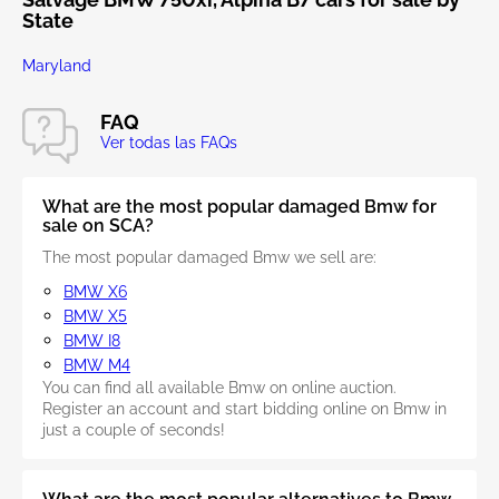
State
Maryland
FAQ
Ver todas las FAQs
What are the most popular damaged Bmw for
sale on SCA?
The most popular damaged Bmw we sell are:
BMW X6
BMW X5
BMW I8
BMW M4
You can find all available Bmw on online auction.
Register an account and start bidding online on Bmw in
just a couple of seconds!