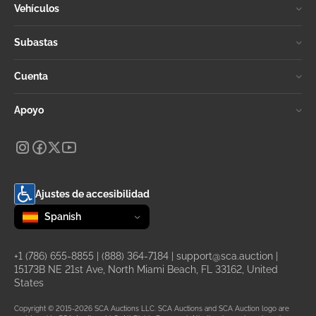
Vehículos
Subastas
Cuenta
Apoyo
Ajustes de accesibilidad
Change language
selected
Spanish
+1 (786) 655-8855
|
(888) 364-7184
|
support@sca.auction
|
15173B NE 21st Ave, North Miami Beach, FL 33162, United
States
Copyright © 2015-2026 SCA Auctions LLC. SCA Auctions and SCA Auction logo are