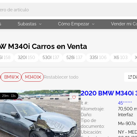
s
Subastas
Cómo Empezar
Vender mi C
W M340i Carros en Venta
5I
158
320I
150
530I
137
528i
137
335I
106
X6
103
BMW
M340I
Dí
Restablecer todo
2020 BMW M340i 
 : 29m : 12s
Ít #:
45******
Kilometraje:
70,500 m
Daño:
Interfaz
Tipo de
Mv-907a 
documento:
Ubicación:
NY - ME