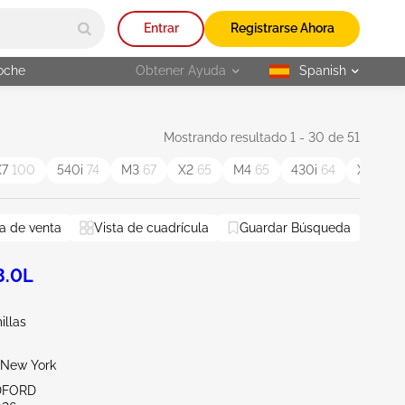
Entrar
Registrarse Ahora
oche
Obtener Ayuda
Spanish
selected
Mostrando resultado 1 - 30 de 51
X7
100
540i
74
M3
67
X2
65
M4
65
430i
64
X4
64
a de venta
Vista de cuadrícula
Guardar Búsqueda
3.0L
illas
New York
DFORD