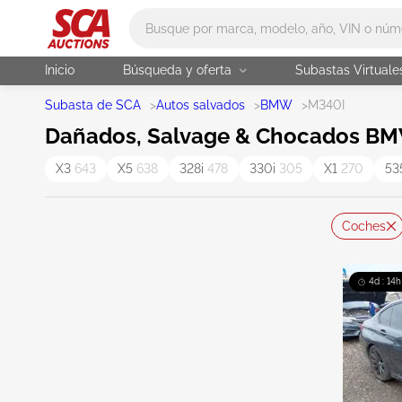
Main search
Inicio
Búsqueda y oferta
Subastas Virtuale
Subasta de SCA
>
Autos salvados
>
BMW
>
M340I
Dañados, Salvage & Chocados BM
X3
643
X5
638
328i
478
330i
305
X1
270
53
Coches
4d : 14h