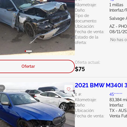
Kilometraje:
1 millas
Daño:
Interfaz/
Tipo de
Salvage 
documento:
Ubicación:
AZ - PH
Fecha de venta:
08/11/2
Estado de la
No has o
oferta:
Oferta actual:
Ofertar
$75
2021 BMW M340I 3
ra
Ít #:
45******
Kilometraje:
83,384 mi
Daño:
Interfaz
Ubicación:
TX - AU
Fecha de venta:
Venta Fu