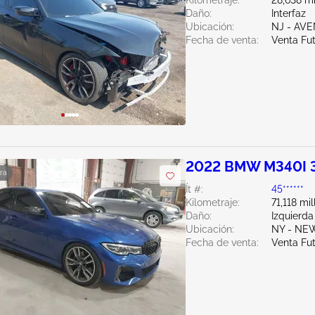
Kilometraje:
28,638 mi
Daño:
Interfaz
Ubicación:
NJ - AV
Fecha de venta:
Venta Fu
2022 BMW M340I 
ra
Ít #:
45******
Kilometraje:
71,118 mil
Daño:
Izquierda
Ubicación:
NY - N
Fecha de venta:
Venta Fu