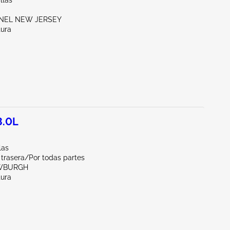
llas
ENEL NEW JERSEY
tura
3.0L
las
 trasera/Por todas partes
EWBURGH
tura