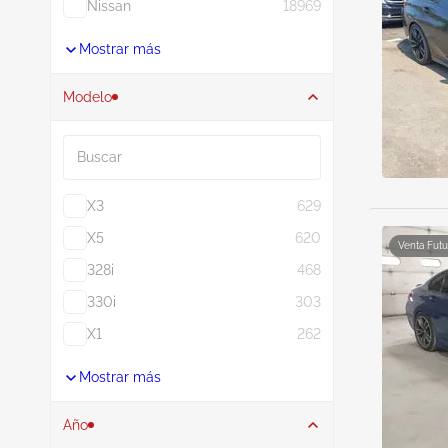
Nissan
18969
Mostrar más
Modelo
Buscar
X3
629
X5
620
Venta Futu
328i
468
330i
303
X1
262
Mostrar más
Año