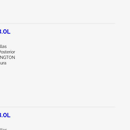
3.0L
llas
osterior
XINGTON
tura
3.0L