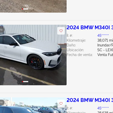
2024 BMW M340I 
ra
Ít #:
45******
Kilometraje:
38,071 mi
Daño:
Inundar/P
Ubicación:
SC - LE
Fecha de venta:
Venta Fu
2024 BMW M340I 
ra
Ít #:
45******