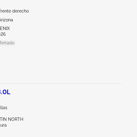
Frente derecho
Arizona
OENIX
026
fertado
.0L
llas
STIN NORTH
tura