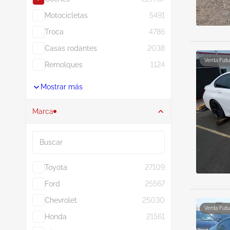
Motocicletas
5491
Troca
4786
Casas rodantes
2038
Venta Futu
Remolques
1124
Mostrar más
Marca
Buscar
Toyota
27109
Ford
25567
Chevrolet
25030
Venta Futu
Honda
21561