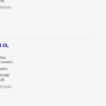
026
fertado
3.0L
llas
 trasero
Idaho
DFORD
026
fertado