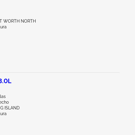
RT WORTH NORTH
tura
3.0L
llas
echo
NG ISLAND
tura