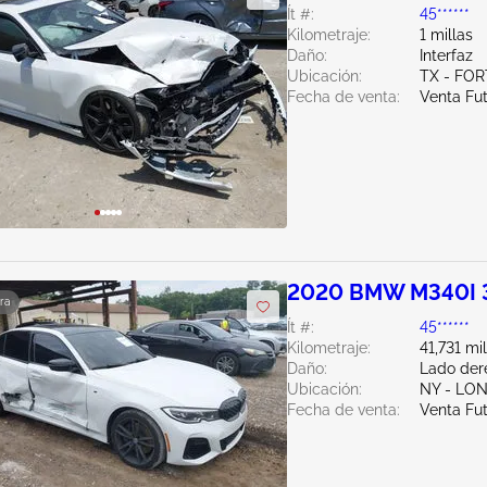
Ít #:
45******
Kilometraje:
1 millas
Daño:
Interfaz
Ubicación:
TX - FO
Fecha de venta:
Venta Fu
2020 BMW M340I 
ra
Ít #:
45******
Kilometraje:
41,731 mi
Daño:
Lado der
Ubicación:
NY - LO
Fecha de venta:
Venta Fu