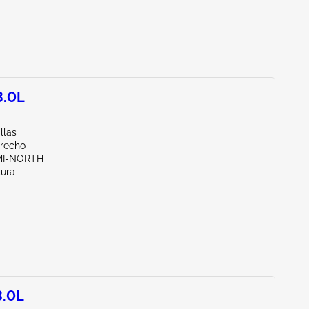
3.0L
llas
erecho
AMI-NORTH
tura
3.0L