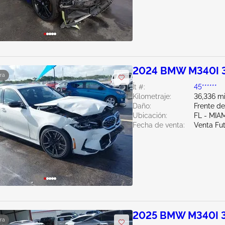
2024 BMW M340I 
ra
Ít #:
45******
Kilometraje:
36,336 mi
Daño:
Frente d
Ubicación:
FL - MI
Fecha de venta:
Venta Fu
2025 BMW M340I 
ra