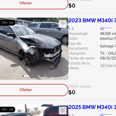
Ofertar
$0
2023 BMW M340i 
 : 29m : 12s
Ít #:
45******
Kilometraje:
48,695 mi
Daño:
Interfaz
Tipo de
Salvage 
documento:
Ubicación:
TX - DAL
Fecha de venta:
08/11/2
Estado de la
No has o
oferta:
Oferta actual:
Ofertar
$0
2025 BMW M340i 3
 : 29m : 12s
Ít #:
45******