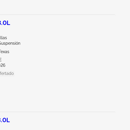
3.0L
llas
/Suspensión
Texas
E
026
fertado
.0L