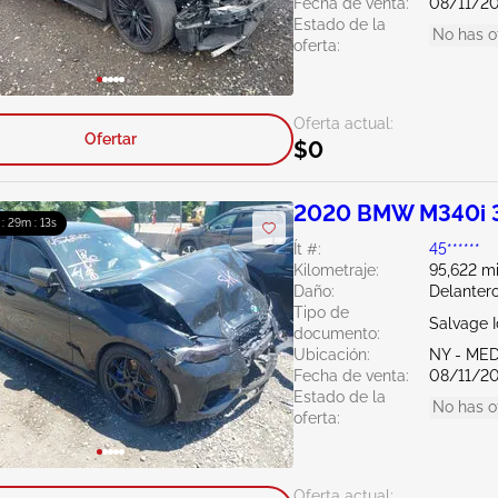
Fecha de venta:
08/11/2
Estado de la
No has o
oferta:
Oferta actual:
Ofertar
$0
2020 BMW M340i 
 : 29m : 12s
Ít #:
45******
Kilometraje:
95,622 mi
Daño:
Delantero
Tipo de
Salvage 
documento:
Ubicación:
NY - ME
Fecha de venta:
08/11/2
Estado de la
No has o
oferta:
Oferta actual: