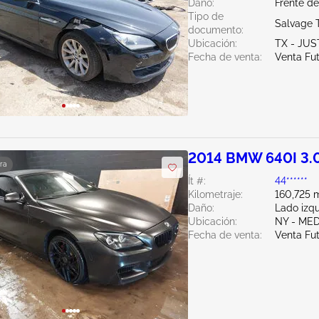
Daño:
Frente d
Tipo de
Salvage 
documento:
Ubicación:
TX - JUS
Fecha de venta:
Venta Fu
2014 BMW 640I 3.
ra
Ít #:
44******
Kilometraje:
160,725 m
Daño:
Lado izq
Ubicación:
NY - ME
Fecha de venta:
Venta Fu