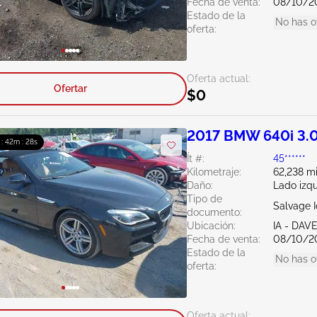
Fecha de venta:
08/10/2
Estado de la
No has o
oferta:
Oferta actual:
Ofertar
$0
2017 BMW 640i 3.
 : 42m : 27s
Ít #:
45******
Kilometraje:
62,238 mi
Daño:
Lado izq
Tipo de
Salvage 
documento:
Ubicación:
IA - DA
Fecha de venta:
08/10/2
Estado de la
No has o
oferta:
Oferta actual: