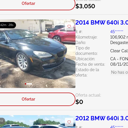
Ofertar
$3,050
2014 BMW 640i 3.
: 42m : 27s
Ít #:
45******
Kilometraje:
106,902 m
Daño:
Desgaste
Tipo de
Clear Cal
documento:
Ubicación:
CA - FO
Fecha de venta:
08/11/2
Estado de la
No has o
oferta:
Oferta actual:
Ofertar
$0
2012 BMW 640i 3.
ra
Ít #:
45******