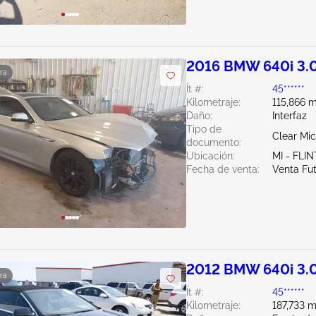
2016 BMW 640i 3.
ra
Ít #:
45******
Kilometraje:
115,866 m
Daño:
Interfaz
Tipo de
Clear Mi
documento:
Ubicación:
MI - FLIN
Fecha de venta:
Venta Fu
2012 BMW 640i 3.
ra
Ít #:
45******
Kilometraje:
187,733 m