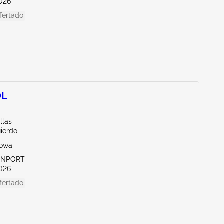
026
fertado
0L
llas
uierdo
Iowa
VENPORT
026
fertado