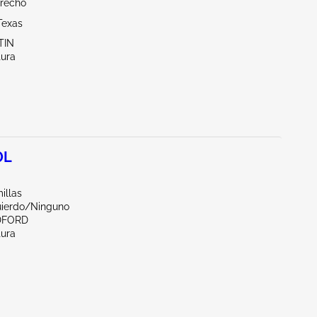
erecho
Texas
TIN
tura
0L
illas
uierdo/Ninguno
DFORD
tura