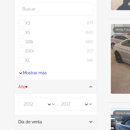
Buscar
X3
877
Venta Futu
X5
840
328i
680
330i
357
X1
346
Mostrar más
Año
De
A
Venta Futu
Día de venta