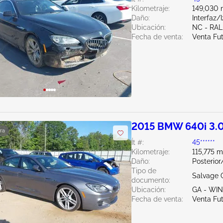
Kilometraje:
149,030 m
Daño:
Interfaz/
Ubicación:
NC - RAL
Fecha de venta:
Venta Fu
2015 BMW 640i 3.
ra
Ít #:
45******
Kilometraje:
115,775 m
Daño:
Posterio
Tipo de
Salvage 
documento:
Ubicación:
GA - WI
Fecha de venta:
Venta Fu