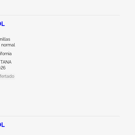
0L
illas
 normal
ifornia
NTANA
026
fertado
0L