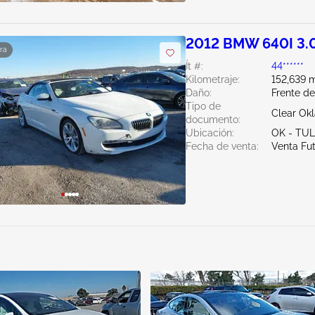
2012 BMW 640I 3.
ra
Ít #:
44******
Kilometraje:
152,639 m
Daño:
Frente d
Tipo de
Clear Ok
documento:
Ubicación:
OK - TU
Fecha de venta:
Venta Fu