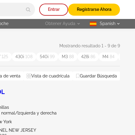
Entrar
Registrarse Ahora
oche
Obtener Ayuda
Spanish
selected
Mostrando resultado 1 - 9 de 9
7
125
430i
108
540i
99
M3
88
428i
86
M4
84
X4
83
a de venta
Vista de cuadrícula
Guardar Búsqueda
0L
illas
 normal/Izquierda y derecha
w York
ENEL NEW JERSEY