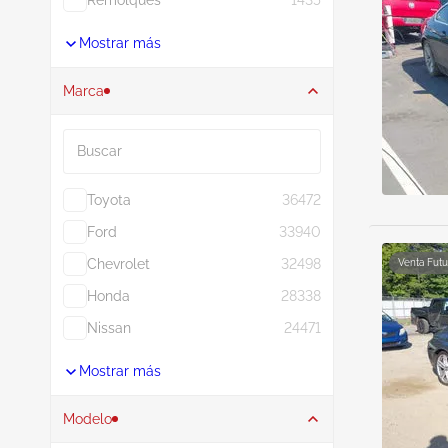
Mostrar más
Marca
Buscar
Toyota
36472
Ford
33940
Chevrolet
32498
Venta Futu
Honda
28338
Nissan
24471
Mostrar más
Modelo