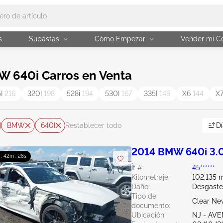
s
Subastas
Cómo Empezar
Vender mi C
 640i Carros en Venta
5I
216
320I
198
528i
194
530I
167
335I
149
X6
144
X
BMW
640I
Dí
Restablecer todo
2014 BMW 640i 3.
 : 42m : 27s
Ít #:
45******
Kilometraje:
102,135 m
Daño:
Desgaste
Tipo de
Clear Ne
documento:
Ubicación:
NJ - AV