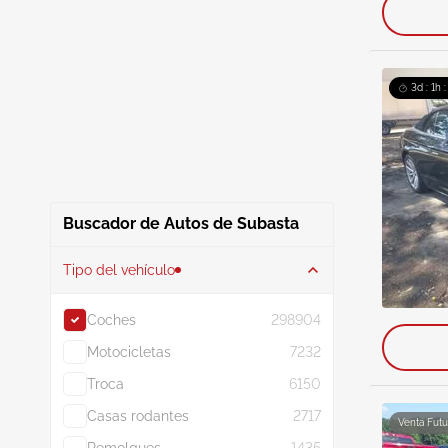
3d : 1h 
Buscador de Autos de Subasta
Tipo del vehículo
Coches
298904
Motocicletas
7232
Troca
6150
Casas rodantes
2717
Venta Futu
Remolques
1435