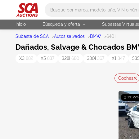
Main search
Inicio
Búsqueda y oferta
Subastas Virtuale
Subasta de SCA
>
Autos salvados
>
BMW
>
640I
Dañados, Salvage & Chocados BMW
X3
882
X5
837
328i
680
330i
367
X1
347
53
Coches
1d : 22h