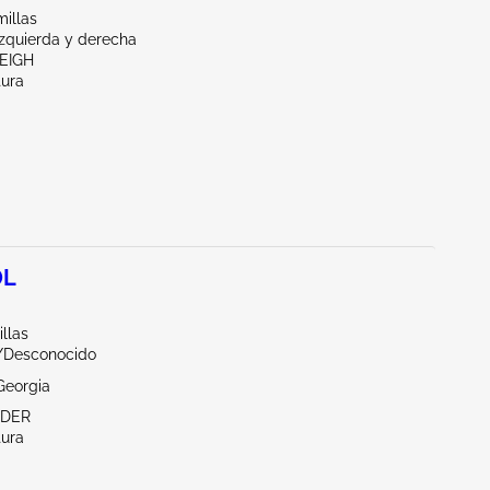
illas
Izquierda y derecha
EIGH
tura
0L
illas
r/Desconocido
Georgia
NDER
tura