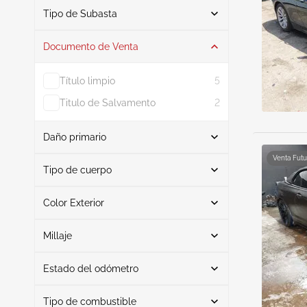
De
A
Tipo de Subasta
Documento de Venta
Subasta
9
Título limpio
5
Titulo de Salvamento
2
Daño primario
Buscar
Venta Futu
Tipo de cuerpo
Color Exterior
Cabrio
5
Frente derecho
2
Buscar
Cupé
2
Lado izquierdo
2
Millaje
Sedán
2
Desgaste normal
2
Estado del odómetro
Interfaz
Negro
2
4
Mileage From
Mileage To
Posterior
Blanco
3
1
Tipo de combustible
Real
8