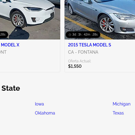
 27s
3d : 1h : 42m : 27s
 MODEL X
2015 TESLA MODEL S
ONT
CA - FONTANA
Oferta Actual:
$1,550
 State
Iowa
Michigan
Oklahoma
Texas