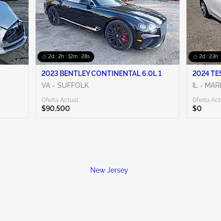
2d : 2h : 12m : 27s
2d : 23h 
2023 BENTLEY CONTINENTAL 6.0L 1
2024 TE
VA - SUFFOLK
IL - MA
Oferta Actual:
Oferta Act
$90,500
$0
New Jersey