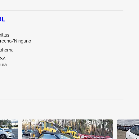
0L
illas
erecho/Ninguno
lahoma
LSA
tura