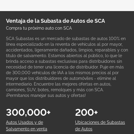
Ventaja de la Subasta de Autos de SCA
Compra tu próximo auto con SCA
SCA Subastas es un mercado de subastas de autos 100% en
línea especializado en la reventa de vehículos al por mayor,
accidentados, ligeramente dañados, limpios, reparables y con
título de salvamento. Estamos abiertos al público, lo que le
brinda acceso a subastas exclusivas para distribuidores sin
necesidad de tener una licencia de distribuidor. Puje en más
de 300,000 vehículos de IAA a los mismos precios al por
mayor que los distribuidores de automóviles - elimine al
intermediario. Encuentre las mejores ofertas en autos,
camiones, SUV, botes, remolques y más con SCA.
¡Permítanos manejar sus autos y ofertas!
300,000+
200+
Autos Usados y de
Ubicaciones de Subastas
Salvamento en venta
de Autos