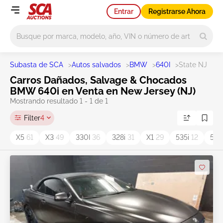
Entrar
Registrarse Ahora
Main search
Subasta de SCA
>
Autos salvados
>
BMW
>
640I
>
State NJ
Carros Dañados, Salvage & Chocados
BMW 640i en Venta en New Jersey (NJ)
Mostrando resultado 1 - 1 de 1
Filter
4
X5
61
X3
49
330I
36
328i
31
X1
29
535i
12
530