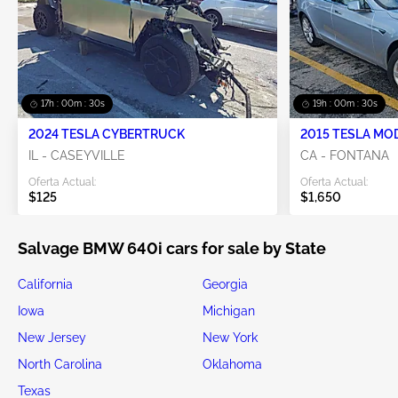
17h : 00m : 30s
19h : 00m : 30s
2024 TESLA CYBERTRUCK
2015 TESLA MO
IL - CASEYVILLE
CA - FONTANA
Oferta Actual:
Oferta Actual:
$125
$1,650
Salvage BMW 640i cars for sale by State
California
Georgia
Iowa
Michigan
New Jersey
New York
North Carolina
Oklahoma
Texas