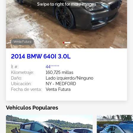
Swipe to right for more images
Venta Futura
2014 BMW 640I 3.0L
Ít #:
44******
Kilometraje:
160,725 millas
Daño:
Lado izquierdo/Ninguno
Ubicación:
NY - MEDFORD
Fecha de venta:
Venta Futura
Vehículos Populares