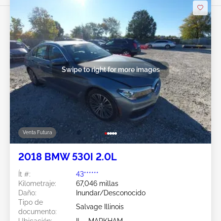
Swipe to right for more images
Venta Futura
2018 BMW 530I 2.0L
Ít #:
43******
Kilometraje:
67,046 millas
Daño:
Inundar/Desconocido
Tipo de
Salvage Illinois
documento:
Ubicación:
IL - MARKHAM