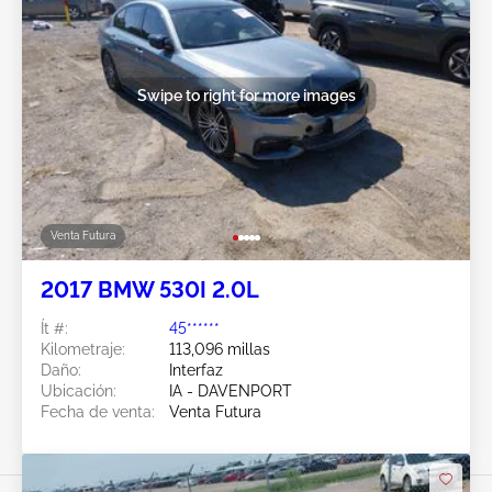
Swipe to right for more images
Venta Futura
2017 BMW 530I 2.0L
Ít #:
45******
Kilometraje:
113,096 millas
Daño:
Interfaz
Ubicación:
IA - DAVENPORT
Fecha de venta:
Venta Futura