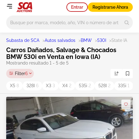
Entrar
Registrarse Ahora
Main search
Subasta de SCA
>
Autos salvados
>
BMW
>
530I
>
State IA
Carros Dañados, Salvage & Chocados
BMW 530i en Venta en Iowa (IA)
Mostrando resultado 1 - 5 de 5
Filter
6
X5
8
328I
6
X3
3
X4
2
535i
2
528I
2
335i
1