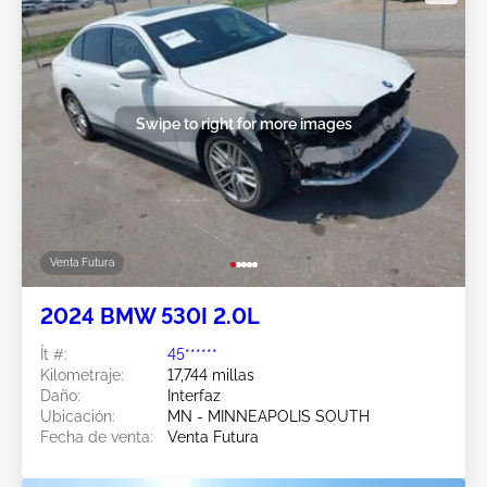
Swipe to right for more images
Venta Futura
2024 BMW 530I 2.0L
Ít #:
45******
Kilometraje:
17,744 millas
Daño:
Interfaz
Ubicación:
MN - MINNEAPOLIS SOUTH
Fecha de venta:
Venta Futura