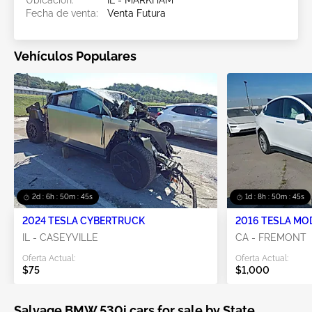
Fecha de venta:
Venta Futura
Vehículos Populares
2d : 6h : 50m : 44s
1d : 8h : 50m : 44s
2024 TESLA CYBERTRUCK
2016 TESLA MO
IL - CASEYVILLE
CA - FREMONT
Oferta Actual:
Oferta Actual:
$75
$1,000
Salvage BMW 530i cars for sale by State