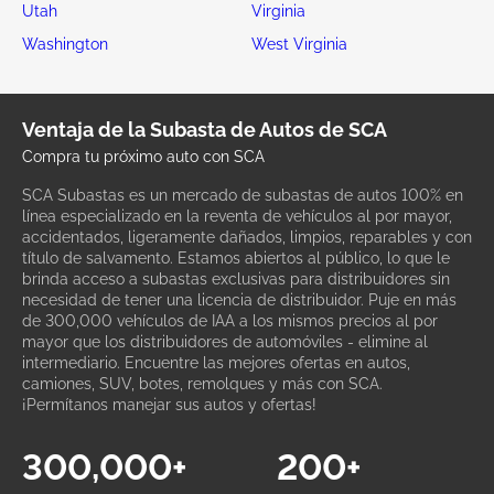
Utah
Virginia
Washington
West Virginia
Ventaja de la Subasta de Autos de SCA
Compra tu próximo auto con SCA
SCA Subastas es un mercado de subastas de autos 100% en
línea especializado en la reventa de vehículos al por mayor,
accidentados, ligeramente dañados, limpios, reparables y con
título de salvamento. Estamos abiertos al público, lo que le
brinda acceso a subastas exclusivas para distribuidores sin
necesidad de tener una licencia de distribuidor. Puje en más
de 300,000 vehículos de IAA a los mismos precios al por
mayor que los distribuidores de automóviles - elimine al
intermediario. Encuentre las mejores ofertas en autos,
camiones, SUV, botes, remolques y más con SCA.
¡Permítanos manejar sus autos y ofertas!
300,000+
200+