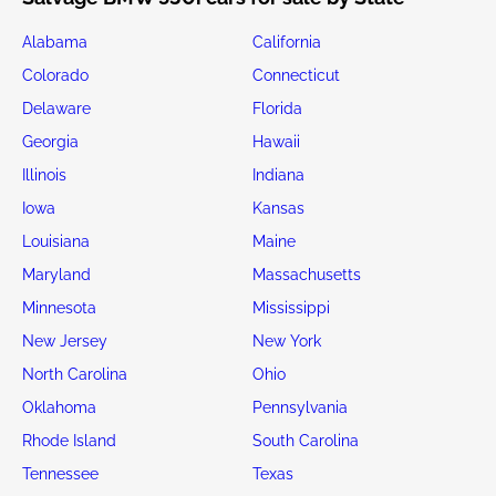
Alabama
California
Colorado
Connecticut
Delaware
Florida
Georgia
Hawaii
Illinois
Indiana
Iowa
Kansas
Louisiana
Maine
Maryland
Massachusetts
Minnesota
Mississippi
New Jersey
New York
North Carolina
Ohio
Oklahoma
Pennsylvania
Rhode Island
South Carolina
Tennessee
Texas