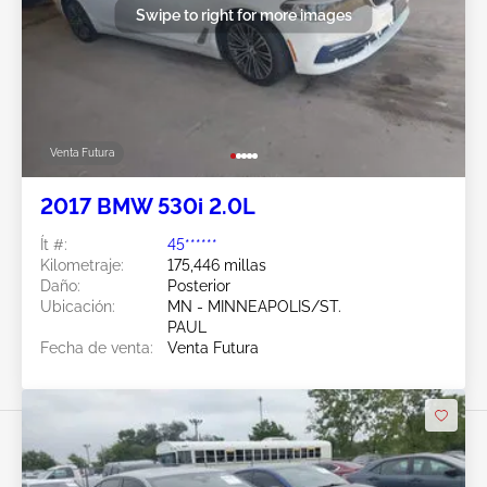
Swipe to right for more images
Venta Futura
2017 BMW 530i 2.0L
Ít #:
45******
Kilometraje:
175,446 millas
Daño:
Posterior
Ubicación:
MN - MINNEAPOLIS/ST.
PAUL
Fecha de venta:
Venta Futura