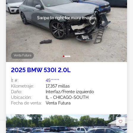
Swipe to right for more images
Venta Futura
2025 BMW 530I 2.0L
Ít #:
45******
Kilometraje:
17,357 millas
Daño:
Interfaz/Frente izquierdo
Ubicación:
IL - CHICAGO-SOUTH
Fecha de venta:
Venta Futura