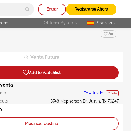
Entrar
Registrarse Ahora
oche
Obtener Ayuda
Spanish
selected
Ver
Venta Futura
Add to Watchlist
 venta
enta
Tx - Justin
Offsite
ículo
3748 Mcpherson Dr, Justin, Tx 76247
o
Modificar destino