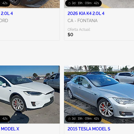
 : 40s
3d : 19h : 09m : 40s
 2.0L 4
2026 KIA K4 2.0L 4
CORD
CA - FONTANA
Oferta Actual:
$0
 : 40s
3d : 19h : 09m : 40s
 MODEL X
2015 TESLA MODEL S