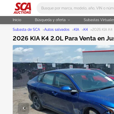
Main search
Inicio
Búsqueda y oferta
Subastas Virtuale
Subasta de SCA
>
Autos salvados
>
KIA
>
K4
>
2026 KIA K4
2026 KIA K4 2.0L Para Venta en Ju