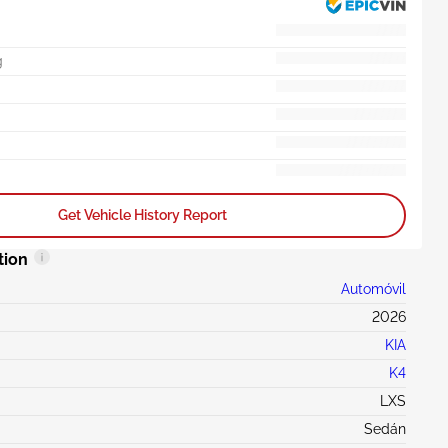
g
Get Vehicle History Report
tion
Automóvil
2026
KIA
K4
LXS
Sedán