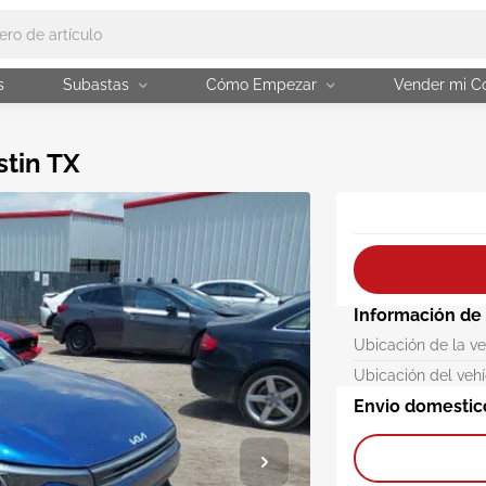
s
Subastas
Cómo Empezar
Vender mi C
stin TX
Información de
Ubicación de la v
Ubicación del veh
Envio domestic