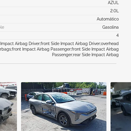
AZUL
2.0L
Automático
le
Gasolina
4
 Impact Airbag Driver;front Side Impact Airbag Driver;overhead
irbags;front Impact Airbag Passenger;front Side Impact Airbag
Passenger;rear Side Impact Airbag