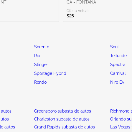
ONT
CA - FONTANA
Oferta Actual:
$25
Sorento
Soul
Rio
Telluride
Stinger
Spectra
Sportage Hybrid
Carnival
Rondo
Niro Ev
 autos
Greensboro subasta de autos
Richmond s
autos
Charleston subasta de autos
Orlando su
de autos
Grand Rapids subasta de autos
Las Vegas 