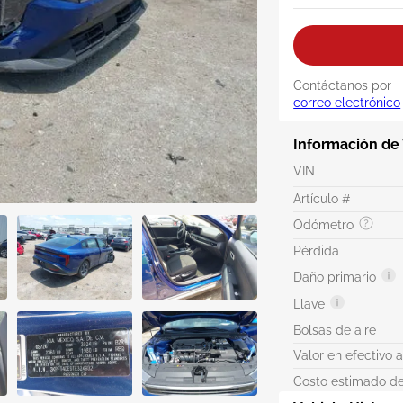
Contáctanos por
correo electrónico
Información de
VIN
Artículo #
Odómetro
Pérdida
Daño primario
Llave
Bolsas de aire
Valor en efectivo 
Costo estimado de