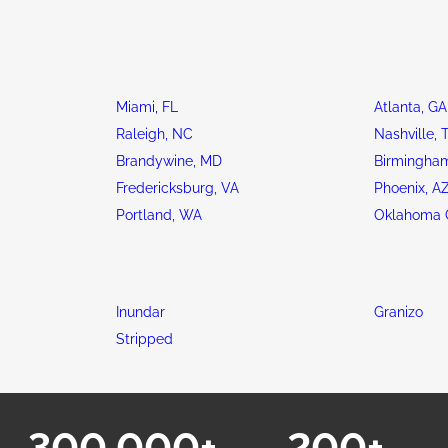
Miami, FL
Atlanta, GA
Raleigh, NC
Nashville, 
Brandywine, MD
Birmingham
Fredericksburg, VA
Phoenix, A
Portland, WA
Oklahoma C
Inundar
Granizo
Stripped
300,000+
200+