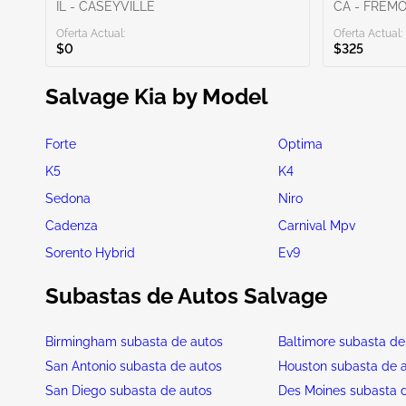
IL - CASEYVILLE
CA - FREM
Oferta Actual:
Oferta Actual:
$0
$325
Salvage Kia by Model
Forte
Optima
K5
K4
Sedona
Niro
Cadenza
Carnival Mpv
Sorento Hybrid
Ev9
Subastas de Autos Salvage
Birmingham subasta de autos
Baltimore subasta de
San Antonio subasta de autos
Houston subasta de 
San Diego subasta de autos
Des Moines subasta 