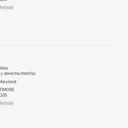
fertado
illas
 y derecha/Interfaz
Maryland
LTIMORE
026
fertado