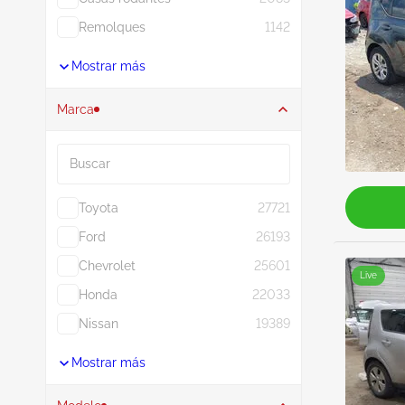
Remolques
1142
Mostrar más
Marca
Buscar
Toyota
27721
Ford
26193
Chevrolet
25601
Live
Honda
22033
Nissan
19389
Mostrar más