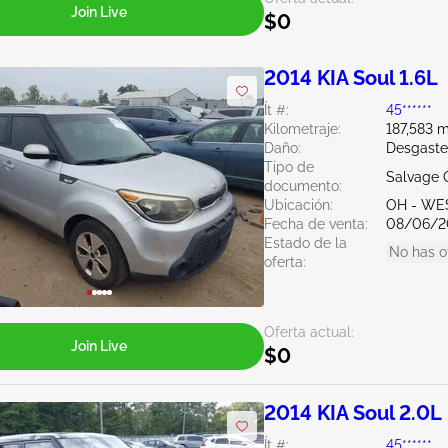
Join Live
$0
2014 KIA Soul 1.6L
Ít #:
45******
Kilometraje:
187,583 m
Daño:
Desgaste
Tipo de
Salvage 
documento:
Ubicación:
OH - WE
Fecha de venta:
08/06/2
Estado de la
No has o
oferta:
Oferta actual:
Join Live
$0
2014 KIA Soul 2.0L
Ít #:
45******