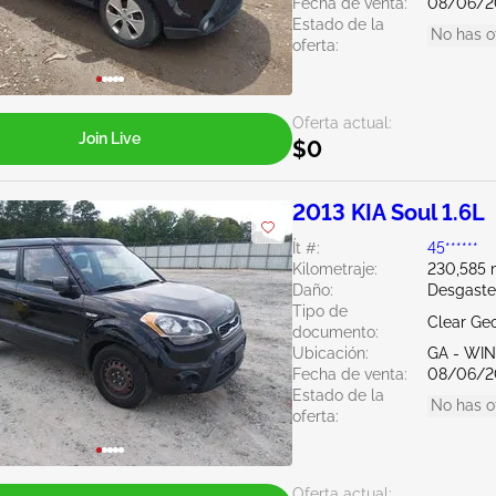
Fecha de venta:
08/06/2
Estado de la
No has o
oferta:
Oferta actual:
Join Live
$0
2013 KIA Soul 1.6L
Ít #:
45******
Kilometraje:
230,585 m
Daño:
Desgaste
Tipo de
Clear Ge
documento:
Ubicación:
GA - WI
Fecha de venta:
08/06/2
Estado de la
No has o
oferta:
Oferta actual: