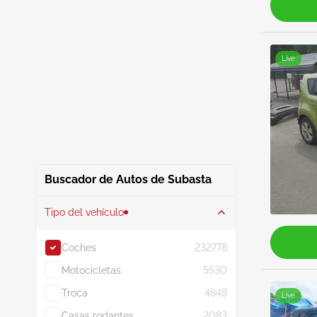
Live
Buscador de Autos de Subasta
Tipo del vehículo
Coches
232778
Motocicletas
5530
Troca
4848
Live
Casas rodantes
2083