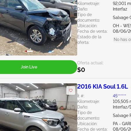
Kilometraje:
92,001 mi
Daño:
Interfaz
Tipo de
Salvage 
documento:
Ubicación:
OH - WE
Fecha de venta:
08/06/2
Estado de la
No has o
oferta:
Oferta actual:
Join Live
$0
2016 KIA Soul 1.6L
Ít #:
45******
Kilometraje:
105,505 m
Daño:
Interfaz
Tipo de
Salvage 
documento:
Ubicación:
PA - GA
Fecha de venta:
08/06/2