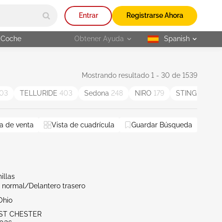
Entrar
Registrarse Ahora
 Coche
Obtener Ayuda
Spanish
selected
Mostrando resultado 1 - 30 de 1539
03
TELLURIDE
403
Sedona
248
NIRO
179
STINGER
86
a de venta
Vista de cuadrícula
Guardar Búsqueda
illas
 normal/Delantero trasero
Ohio
ST CHESTER