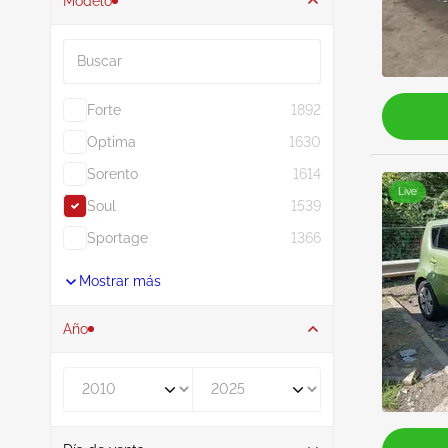
Modelo
Buscar
Forte
1892
Optima
1630
Sorento
1614
Live
Soul
1539
Sportage
1366
Mostrar más
Año
De
A