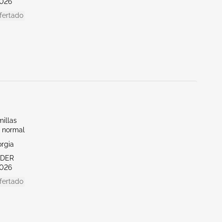
026
fertado
illas
 normal
orgia
NDER
026
fertado