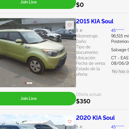
Join Live
$0
2015 KIA Soul
Ít #:
45******
Kilometraje:
96,515 mi
Daño:
Posterio
Tipo de
Salvage 
documento:
Ubicación:
CT - EA
Fecha de venta:
08/06/2
Estado de la
No has o
oferta:
Oferta actual:
Join Live
$350
2020 KIA Soul
Ít #:
45******