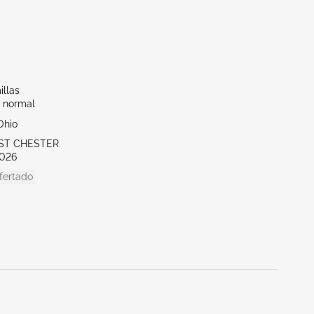
illas
 normal
Ohio
ST CHESTER
026
fertado