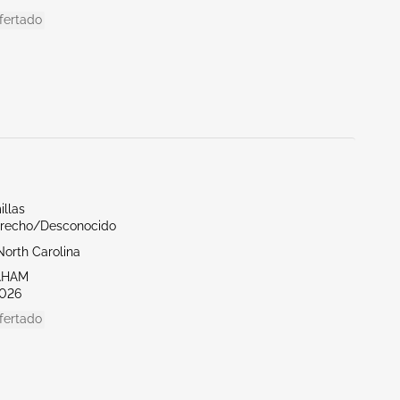
fertado
illas
erecho/Desconocido
North Carolina
AHAM
026
fertado