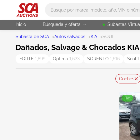
Main search
Inicio
Búsqueda y oferta
Subastas Virtua
Subasta de SCA
>
Autos salvados
>
KIA
>
SOUL
Dañados, Salvage & Chocados KIA 
FORTE
1,899
Optima
1,623
SORENTO
1,616
Soul
1
Coches
Live