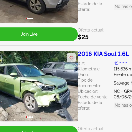
Estado de la
No has o
oferta:
Oferta actual:
Join Live
$25
2016 KIA Soul 1.6L
Ít #:
45******
Kilometraje:
115,636 m
Daño:
Frente d
Tipo de
Salvage 
documento:
Ubicación:
NC - GR
Fecha de venta:
08/06/2
Estado de la
No has o
oferta:
Oferta actual: