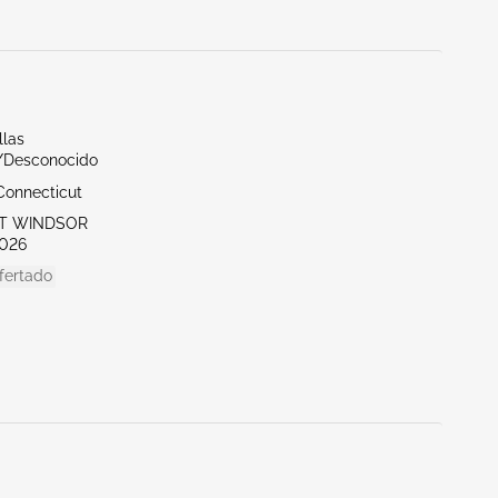
llas
r/Desconocido
Connecticut
ST WINDSOR
026
fertado