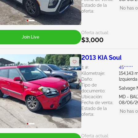
Estado de la
No has o
oferta:
Oferta actual:
Join Live
$3,000
2013 KIA Soul
Ít #:
45******
Kilometraje:
154,143 m
Daño:
Izquierda
Tipo de
Salvage 
documento:
Ubicación:
MD - BA
Fecha de venta:
08/06/2
Estado de la
No has o
oferta:
Oferta actual: