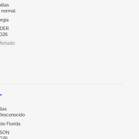
illas
 normal
orgia
NDER
026
fertado
L
llas
/Desconocido
le Florida
DSON
026