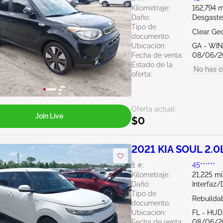
Kilometraje:
162,794 m
Daño:
Desgaste
Tipo de
Clear Ge
documento:
Ubicación:
GA - WI
Fecha de venta:
08/06/2
Estado de la
No has o
oferta:
Oferta actual:
Join Live
$0
2021 KIA SOUL 2.0
Ít #:
45******
Kilometraje:
21,225 mi
Daño:
Interfaz
Tipo de
Rebuildab
documento:
Ubicación:
FL - HU
Fecha de venta:
08/06/2