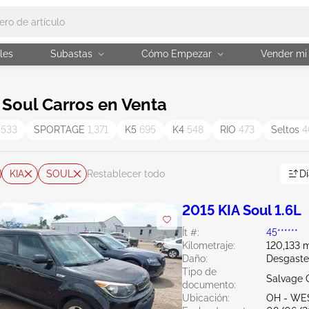
les
Subastas
Cómo Empezar
Vender mi
Soul Carros en Venta
,533
SPORTAGE
1,371
K5
695
K4
548
RIO
473
Seltos
4
KIA
SOUL
Dí
Restablecer todo
2015 KIA Soul 1.6L
Ít #:
45******
Kilometraje:
120,133 m
Daño:
Desgaste
Tipo de
Salvage 
documento:
Ubicación:
OH - WE