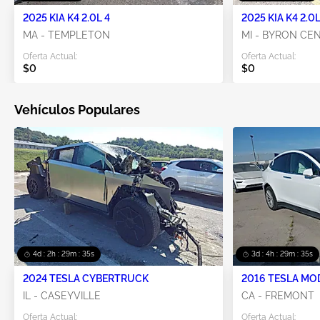
2025 KIA K4 2.0L 4
2025 KIA K4 2.0L
MA - TEMPLETON
MI - BYRON CE
Oferta Actual:
Oferta Actual:
$0
$0
Vehículos Populares
4d : 2h : 29m : 34s
3d : 4h : 29m : 34s
2024 TESLA CYBERTRUCK
2016 TESLA MO
IL - CASEYVILLE
CA - FREMONT
Oferta Actual:
Oferta Actual: