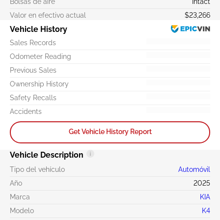
Bolsas de aire
Intact
Valor en efectivo actual
$23,266
Vehicle History
Sales Records
Odometer Reading
Previous Sales
Ownership History
Safety Recalls
Accidents
Get Vehicle History Report
Vehicle Description
Tipo del vehículo
Automóvil
Año
2025
Marca
KIA
Modelo
K4