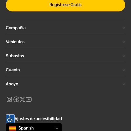
Regístrese Gratis
Compañía
Vehículos
Subastas
Cuenta
Apoyo
Ajustes de accesibilidad
Change language
selected
Spanish