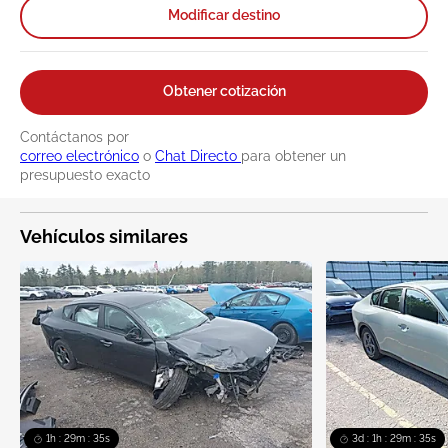
Modificar destino
Obtener cotización
Contáctanos por
correo electrónico
o
Chat Directo
para obtener un
presupuesto exacto
Vehículos similares
1h : 29m : 34s
3d : 1h : 29m : 34s