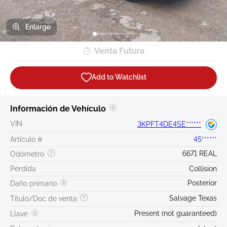
Enlarge
Venta Futura
Add to Watchlist
Información de Vehículo
VIN
3KPFT4DE4SE******
Artículo #
45******
6671 REAL
Odómetro
Pérdida
Collision
Posterior
Daño primario
Salvage Texas
Título/Doc de venta
Present (not guaranteed)
Llave