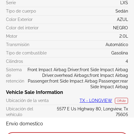
Serie
LXS
Tipo de cuerpo
Sedán
Color Exterior
AZUL
Color del interior
NEGRO
Motor
2.0L
Transmisión
Automático
Tipo de combustible
Gasolina
Cilindros
4
Sistema
Front Impact Airbag Driver;front Side Impact Airbag
de
Driver;overhead Airbags;front Impact Airbag
retención
Passenger;front Side Impact Airbag Passenger;rear
Side Impact Airbag
Vehicle Sale Information
Ubicación de la venta
TX - LONGVIEW
Offsite
Ubicación del
5577 E Us Highway 80, Longview, Tx
vehículo
75605
Envio domestico