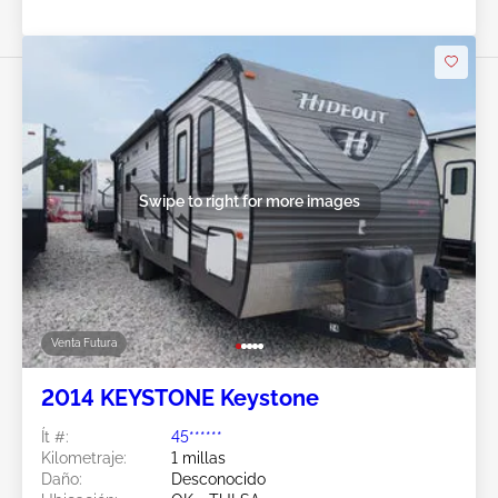
Swipe to right for more images
Venta Futura
2014 KEYSTONE Keystone
Ít #:
45******
Kilometraje:
1 millas
Daño:
Desconocido