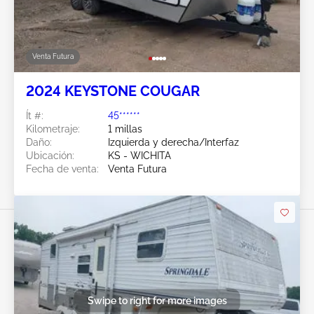
Venta Futura
2024 KEYSTONE COUGAR
Ít #:
45******
Kilometraje:
1 millas
Daño:
Izquierda y derecha/Interfaz
Ubicación:
KS - WICHITA
Fecha de venta:
Venta Futura
Swipe to right for more images