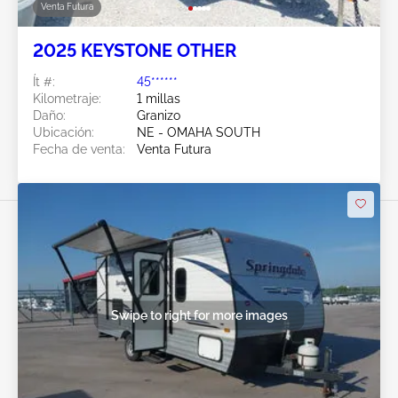
Venta Futura
2025 KEYSTONE OTHER
Ít #:
45******
Kilometraje:
1 millas
Daño:
Granizo
Ubicación:
NE - OMAHA SOUTH
Fecha de venta:
Venta Futura
Swipe to right for more images