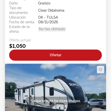
Daño:
Granizo
Tipo de
Clear Oklahoma
documento:
Ubicación:
OK - TULSA
Fecha de venta:
08/11/2026
Estado de la
No has ofertado
oferta:
Oferta actual:
$1,050
Ofertar
Swipe to right for more images