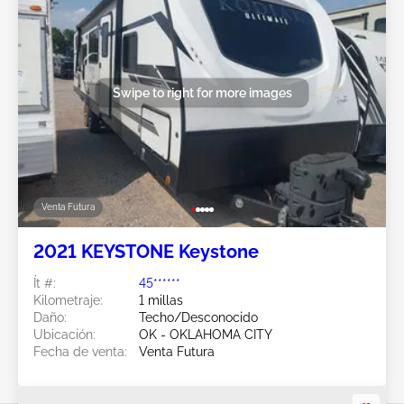
Swipe to right for more images
Venta Futura
2021 KEYSTONE Keystone
Ít #:
45******
Kilometraje:
1 millas
Daño:
Techo/Desconocido
Ubicación:
OK - OKLAHOMA CITY
Fecha de venta:
Venta Futura