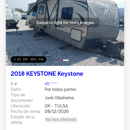
Swipe to right for more images
2d : 10h : 32m : 01s
2018 KEYSTONE Keystone
Ít #:
45******
Daño:
Por todas partes
Tipo de
Junk Oklahoma
documento:
Ubicación:
OK - TULSA
Fecha de venta:
08/12/2026
Estado de la
No has ofertado
oferta: