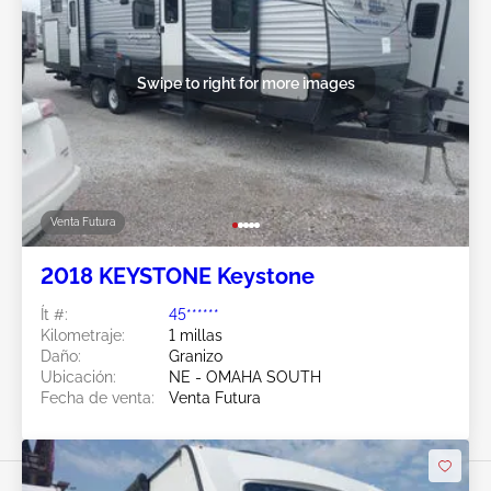
Swipe to right for more images
Venta Futura
2018 KEYSTONE Keystone
Ít #:
45******
Kilometraje:
1 millas
Daño:
Granizo
Ubicación:
NE - OMAHA SOUTH
Fecha de venta:
Venta Futura