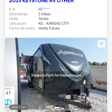
2015 KEYSTONE RV OTHER
Ít #:
45******
Kilometraje:
1 millas
Daño:
Techo
Ubicación:
KS - KANSAS CITY
Fecha de venta:
Venta Futura
Swipe to right for more images
Venta Futura