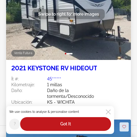
Swipe to right for more images
Venta Futura
2021 KEYSTONE RV HIDEOUT
Ít #:
45******
Kilometraje:
1 millas
Daño:
Daño de la
tormenta/Desconocido
Ubicación:
KS - WICHITA
Fecha de venta:
Venta Futura
We use cookies to analyse & personalise content
?
Got It