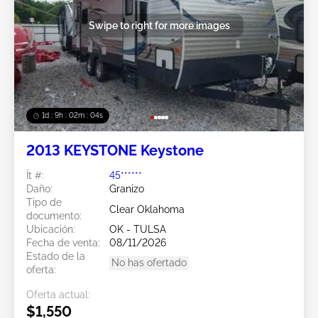
Swipe to right for more images
1d : 9h : 02m : 01s
2013 KEYSTONE Keystone
Ít #:
45******
Daño:
Granizo
Tipo de
Clear Oklahoma
documento:
Ubicación:
OK - TULSA
Fecha de venta:
08/11/2026
Estado de la
No has ofertado
oferta:
Oferta actual:
$1,550