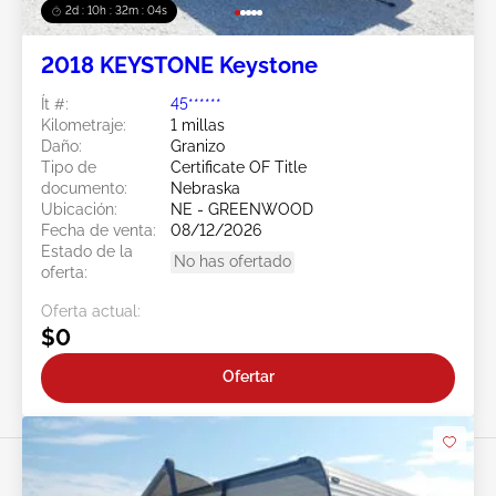
2d : 10h : 32m : 01s
2018 KEYSTONE Keystone
Ít #:
45******
Kilometraje:
1 millas
Daño:
Granizo
Tipo de
Certificate OF Title
documento:
Nebraska
Ubicación:
NE - GREENWOOD
Fecha de venta:
08/12/2026
Estado de la
No has ofertado
oferta:
Oferta actual:
$0
Ofertar