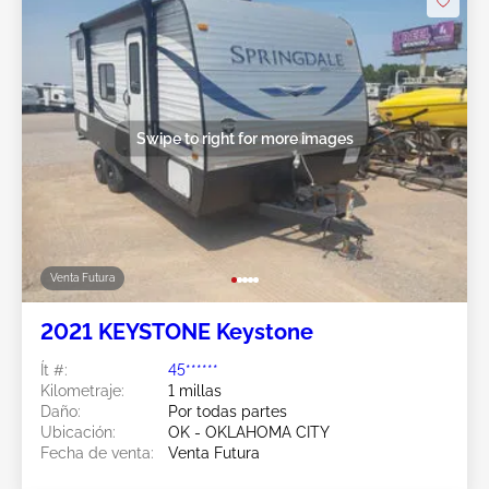
Swipe to right for more images
Venta Futura
2021 KEYSTONE Keystone
Ít #:
45******
Kilometraje:
1 millas
Daño:
Por todas partes
Ubicación:
OK - OKLAHOMA CITY
Fecha de venta:
Venta Futura