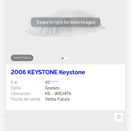
Swipe to right for more images
Venta Futura
2006 KEYSTONE Keystone
Ít #:
45******
Daño:
Granizo
Ubicación:
KS - WICHITA
Fecha de venta:
Venta Futura