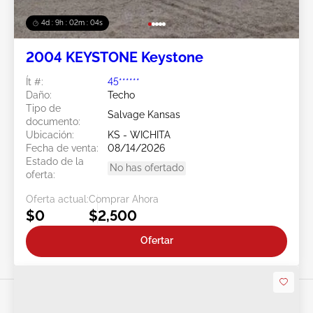
4d : 9h : 02m : 01s
2004 KEYSTONE Keystone
Ít #:
45******
Daño:
Techo
Tipo de
Salvage Kansas
documento:
Ubicación:
KS - WICHITA
Fecha de venta:
08/14/2026
Estado de la
No has ofertado
oferta:
Oferta actual:
Comprar Ahora
$0
$2,500
Ofertar