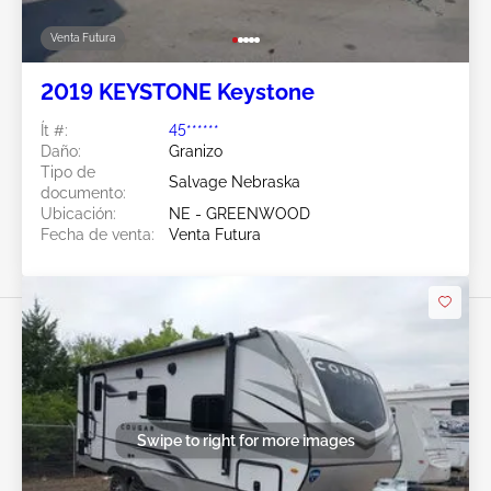
Venta Futura
2019 KEYSTONE Keystone
Ít #:
45******
Daño:
Granizo
Tipo de
Salvage Nebraska
documento:
Ubicación:
NE - GREENWOOD
Fecha de venta:
Venta Futura
Swipe to right for more images