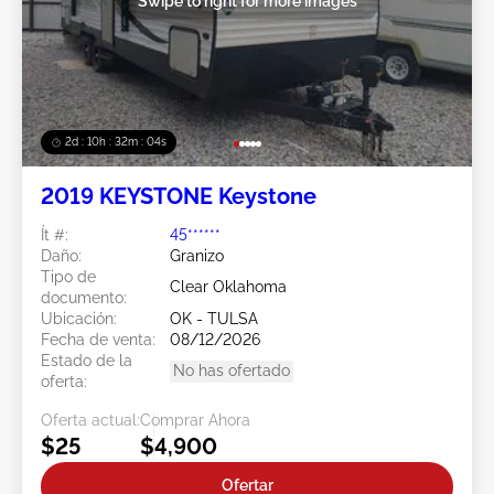
Swipe to right for more images
2d : 10h : 32m : 01s
2019 KEYSTONE Keystone
Ít #:
45******
Daño:
Granizo
Tipo de
Clear Oklahoma
documento:
Ubicación:
OK - TULSA
Fecha de venta:
08/12/2026
Estado de la
No has ofertado
oferta:
Oferta actual:
Comprar Ahora
$25
$4,900
Ofertar