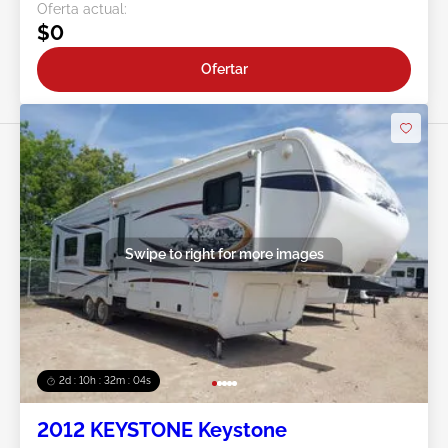
Oferta actual:
$0
Ofertar
Swipe to right for more images
2d : 10h : 32m : 01s
2012 KEYSTONE Keystone