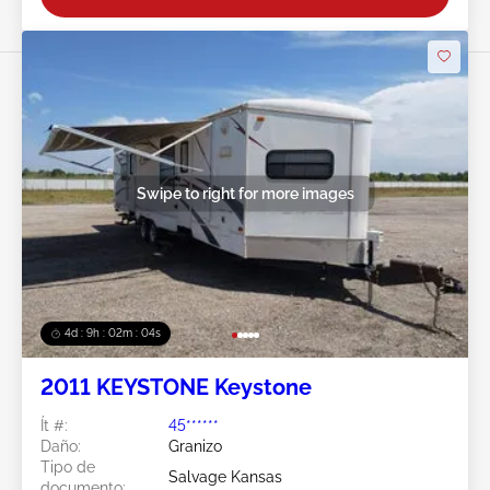
Swipe to right for more images
4d : 9h : 02m : 01s
2011 KEYSTONE Keystone
Ít #:
45******
Daño:
Granizo
Tipo de
Salvage Kansas
documento: