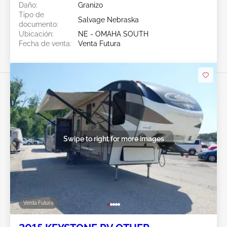
Daño:
Granizo
Tipo de
Salvage Nebraska
documento:
Ubicación:
NE - OMAHA SOUTH
Fecha de venta:
Venta Futura
Swipe to right for more images
Venta Futura