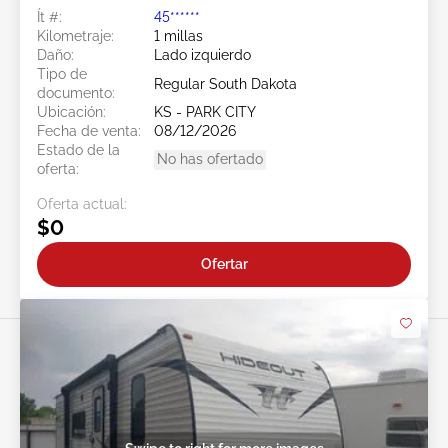
Ít #:
45******
Kilometraje:
1 millas
Daño:
Lado izquierdo
Tipo de
Regular South Dakota
documento:
Ubicación:
KS - PARK CITY
Fecha de venta:
08/12/2026
Estado de la
No has ofertado
oferta:
Oferta actual:
$0
Ofertar