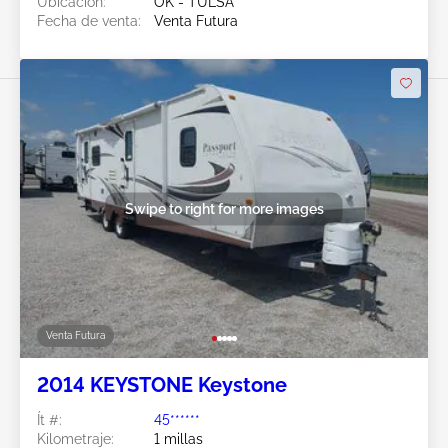
Ubicación:
OK - TULSA
Fecha de venta:
Venta Futura
Swipe to right for more images
Venta Futura
2014 KEYSTONE Keystone
Ít #:
45******
Kilometraje:
1 millas