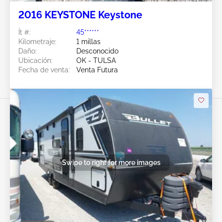
2016 KEYSTONE Keystone
Ít #:
45******
Kilometraje:
1 millas
Daño:
Desconocido
Ubicación:
OK - TULSA
Fecha de venta:
Venta Futura
Swipe to right for more images