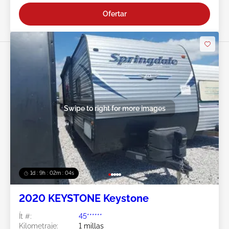
Ofertar
Swipe to right for more images
1d : 9h : 02m : 01s
2020 KEYSTONE Keystone
Ít #:
45******
Kilometraje:
1 millas