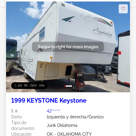
Swipe to right for more images
2d : 9h : 02m : 01s
1999 KEYSTONE Keystone
Ít #:
42******
Daño:
Izquierda y derecha/Granizo
Tipo de
Junk Oklahoma
documento:
Ubicación:
OK - OKLAHOMA CITY