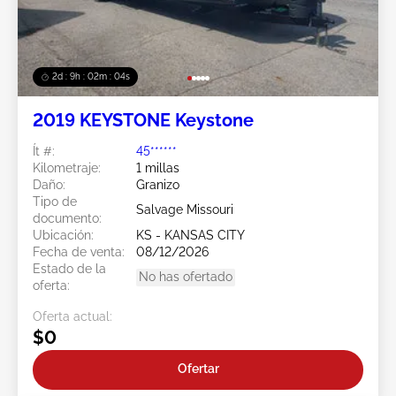
2d : 9h : 02m : 01s
2019 KEYSTONE Keystone
Ít #:
45******
Kilometraje:
1 millas
Daño:
Granizo
Tipo de
Salvage Missouri
documento:
Ubicación:
KS - KANSAS CITY
Fecha de venta:
08/12/2026
Estado de la
No has ofertado
oferta:
Oferta actual:
$0
Ofertar