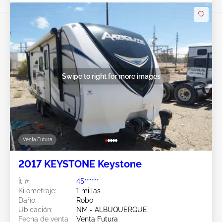
Swipe to right for more images
Venta Futura
2017 KEYSTONE Keystone
Ít #:
45******
Kilometraje:
1 millas
Daño:
Robo
Ubicación:
NM - ALBUQUERQUE
Fecha de venta:
Venta Futura