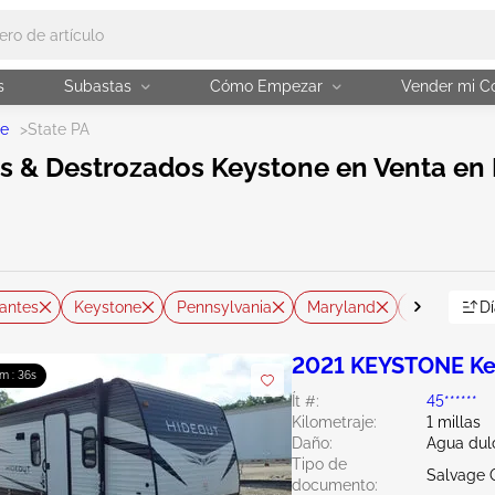
s
Subastas
Cómo Empezar
Vender mi C
ne
>
State PA
 & Destrozados Keystone en Venta en 
antes
Keystone
Pennsylvania
Maryland
New Jerse
Dí
2021 KEYSTONE Ke
6m : 35s
Ít #:
45******
Kilometraje:
1 millas
Daño:
Agua dul
Tipo de
Salvage 
documento: