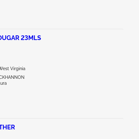
OUGAR 23MLS
est Virginia
UCKHANNON
tura
THER