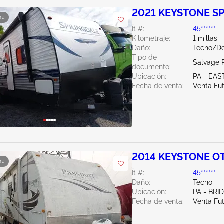
2021 KEYSTONE SP
ra
Ít #:
45******
Kilometraje:
1 millas
Daño:
Techo/D
Tipo de
Salvage 
documento:
Ubicación:
PA - EA
Fecha de venta:
Venta Fu
2014 KEYSTONE O
ra
Ít #:
45******
Daño:
Techo
Ubicación:
PA - BR
Fecha de venta:
Venta Fu