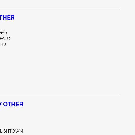
THER
ido
FFALO
tura
V OTHER
GLISHTOWN