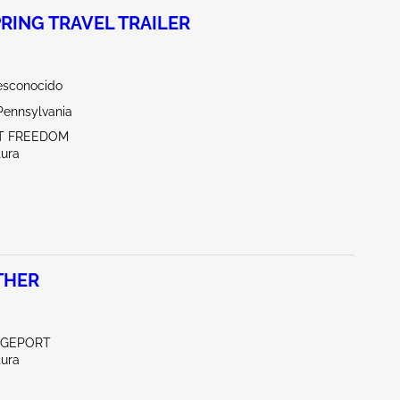
RING TRAVEL TRAILER
esconocido
Pennsylvania
ST FREEDOM
tura
THER
IDGEPORT
tura