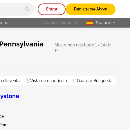
Entrar
Registrarse Ahora
oche
Obtener Ayuda
Spanish
selected
Pennsylvania
Mostrando resultado 1 - 14 de
14
y
a de venta
Nueva York
Vista de cuadrícula
Ohio
West Virginia
Guardar Búsqueda
Restablecer todo
ystone
ce
Ohio