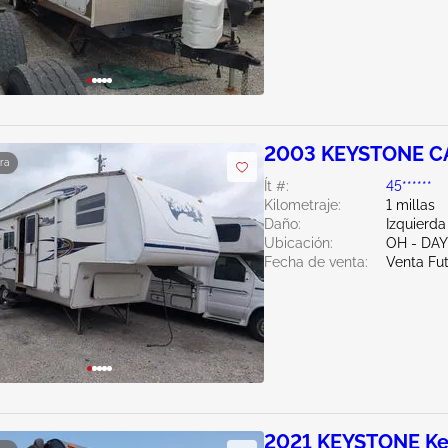
2003 KEYSTONE 
ra
Ít #:
45******
Kilometraje:
1 millas
Daño:
Izquierda
Ubicación:
OH - DA
Fecha de venta:
Venta Fu
2021 KEYSTONE Ke