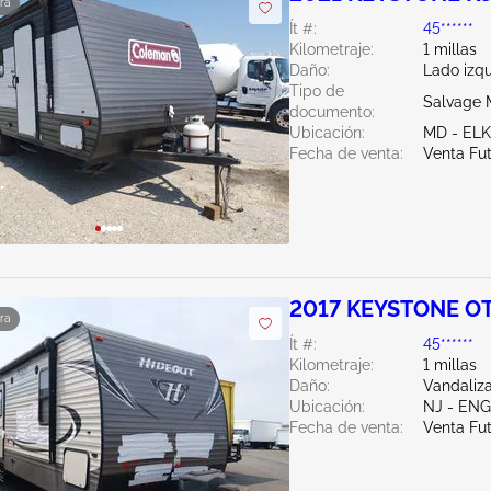
ra
Ít #:
45******
Kilometraje:
1 millas
Daño:
Lado izq
Tipo de
Salvage 
documento:
Ubicación:
MD - EL
Fecha de venta:
Venta Fu
2017 KEYSTONE O
ra
Ít #:
45******
Kilometraje:
1 millas
Daño:
Vandaliz
Ubicación:
NJ - EN
Fecha de venta:
Venta Fu