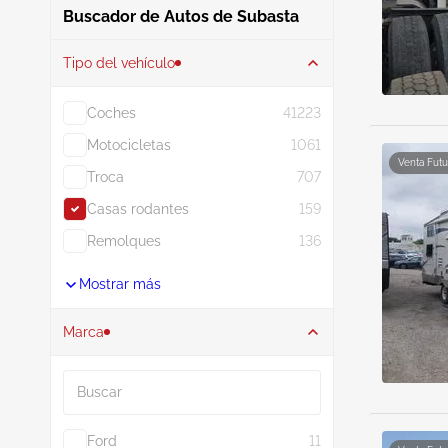
Buscador de Autos de Subasta
Tipo del vehículo
Coches
41223
Motocicletas
1061
Venta Futu
Troca
707
Casas rodantes
159
Remolques
136
Mostrar más
Marca
Buscar
Ford
11