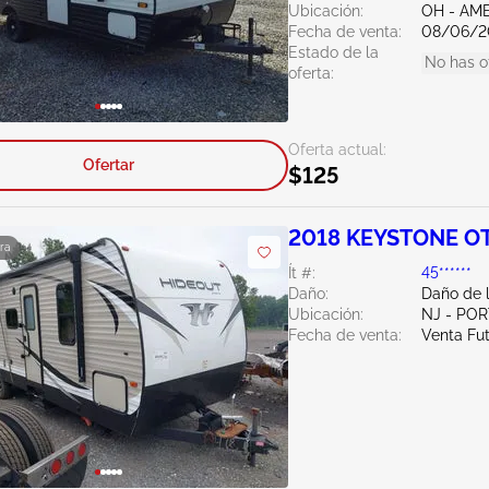
Ubicación:
OH - AME
Fecha de venta:
08/06/2
Estado de la
No has o
oferta:
Oferta actual:
Ofertar
$125
2018 KEYSTONE O
ra
Ít #:
45******
Daño:
Daño de 
Ubicación:
NJ - PO
Fecha de venta:
Venta Fu