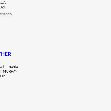
LIA
026
fertado
THER
la tormenta
RT MURRAY
tura