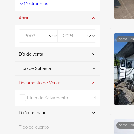
Mostrar más
Año
De
A
Venta Futu
Día de venta
De
A
Tipo de Subasta
Documento de Venta
Subasta
14
Titulo de Salvamento
4
Daño primario
Buscar
Venta Futu
Tipo de cuerpo