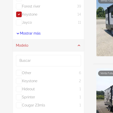
Venta Futu
Forest river
39
Keystone
14
Jayco
11
Mostrar más
Modelo
Buscar
Other
6
Venta Futu
Keystone
2
Hideout
1
Sprinter
1
Cougar 23mls
1