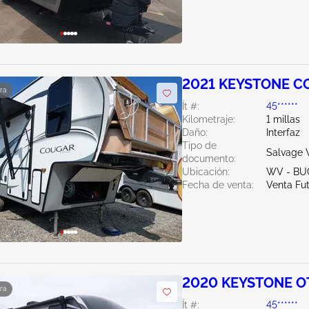
2021 KEYSTONE C
ra
Ít #:
45******
Kilometraje:
1 millas
Daño:
Interfaz
Tipo de
Salvage W
documento:
Ubicación:
WV - B
Fecha de venta:
Venta Fu
2020 KEYSTONE O
ra
Ít #:
45******