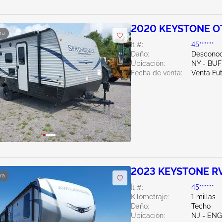
2020 KEYSTONE O
ra
Ít #:
45******
Daño:
Desconoc
Ubicación:
NY - BU
Fecha de venta:
Venta Fu
2023 KEYSTONE R
ra
Ít #:
45******
Kilometraje:
1 millas
Daño:
Techo
Ubicación:
NJ - EN