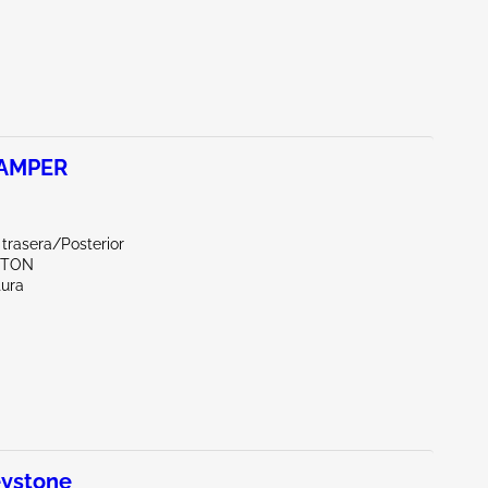
CAMPER
 trasera/Posterior
YTON
tura
ystone