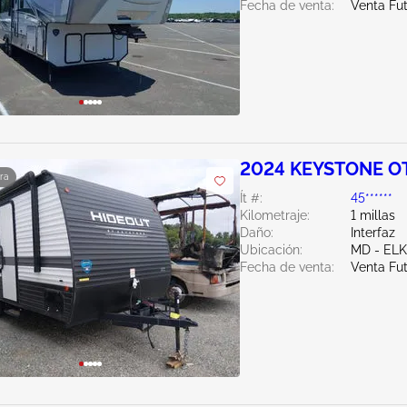
Fecha de venta:
Venta Fu
2024 KEYSTONE O
ra
Ít #:
45******
Kilometraje:
1 millas
Daño:
Interfaz
Ubicación:
MD - EL
Fecha de venta:
Venta Fu