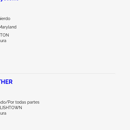
uierdo
Maryland
KTON
tura
THER
ado/Por todas partes
GLISHTOWN
tura