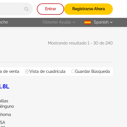
Entrar
Registrarse Ahora
oche
Obtener Ayuda
Spanish
selected
Mostrando resultado 1 - 30 de 240
a de venta
Inundar
Vista de cuadrícula
Guardar Búsqueda
Restablecer todo
1.8L
illas
Ninguno
lahoma
LSA