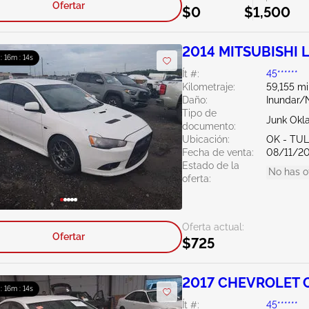
Ofertar
$0
$1,500
2014 MITSUBISHI L
 : 16m : 13s
Ít #:
45******
Kilometraje:
59,155 mi
Daño:
Inundar/
Tipo de
Junk Ok
documento:
Ubicación:
OK - TU
Fecha de venta:
08/11/2
Estado de la
No has o
oferta:
Oferta actual:
Ofertar
$725
2017 CHEVROLET C
 : 16m : 13s
Ít #:
45******