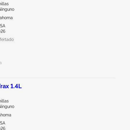
illas
Ninguno
lahoma
LSA
026
fertado
a
rax 1.4L
illas
Ninguno
lahoma
LSA
026