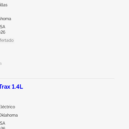
llas
lahoma
LSA
026
fertado
a
rax 1.4L
léctrico
Oklahoma
LSA
026