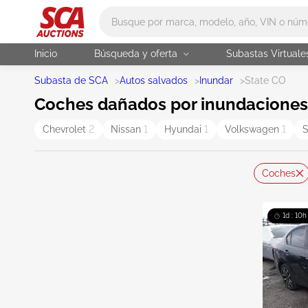
Main search
Inicio
Búsqueda y oferta
Subastas Virtuale
Subasta de SCA
>
Autos salvados
>
Inundar
>
State CO
Coches dañados por inundaciones 
Chevrolet
2
Nissan
1
Hyundai
1
Volkswagen
1
Coches
1d : 10h