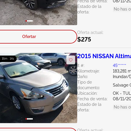
Fecha de venta:
08/11/2
Estado de la
No has o
oferta:
Oferta actual:
Ofertar
$275
2015 NISSAN Altim
 : 16m : 13s
Ít #:
45******
Kilometraje:
183,281 m
Daño:
Inundar/
Tipo de
Salvage 
documento:
Ubicación:
OK - TU
Fecha de venta:
08/11/2
Estado de la
No has o
oferta:
Oferta actual: