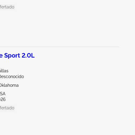
fertado
 Sport 2.0L
illas
Desconocido
Oklahoma
LSA
026
fertado