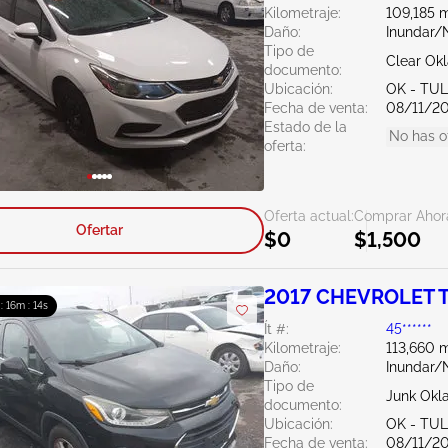
Kilometraje:
109,185 m
Daño:
Inundar/
Tipo de
Clear Ok
documento:
Ubicación:
OK - TU
Fecha de venta:
08/11/2
Estado de la
No has o
oferta:
Oferta actual:
Comprar Ahor
Ofertar
$0
$1,500
2017 CHEVROLET T
 : 16m : 13s
Ít #:
45******
Kilometraje:
113,660 m
Daño:
Inundar/
Tipo de
Junk Ok
documento:
Ubicación:
OK - TU
Fecha de venta:
08/11/2