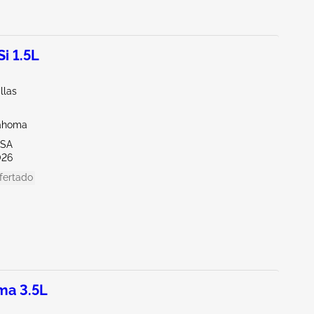
i 1.5L
llas
lahoma
LSA
026
fertado
ma 3.5L