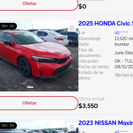
Ofertar
$0
2025 HONDA Civic S
 : 16m : 13s
Ít #:
45******
Kilometraje:
13,520 mi
Daño:
Inundar
Tipo de
Junk Ok
documento:
Ubicación:
OK - TU
Fecha de venta:
08/11/2
Estado de la
No has o
oferta:
Oferta actual:
Ofertar
$3,550
2023 NISSAN Maxi
 : 16m : 13s
Ít #:
45******