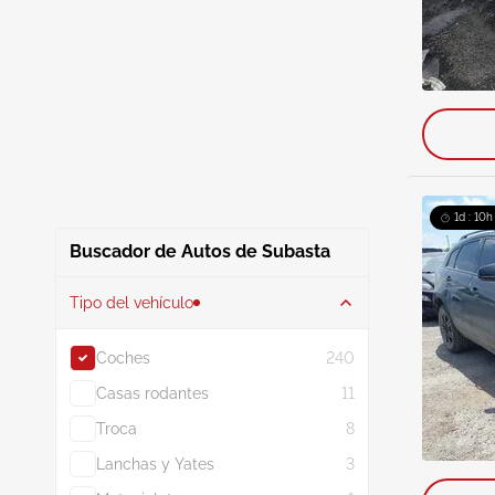
1d : 10h
Buscador de Autos de Subasta
Tipo del vehículo
Coches
240
Casas rodantes
11
Troca
8
Lanchas y Yates
3