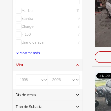
Malibu
11
Elantra
9
Charger
8
F-150
7
Grand caravan
7
Mostrar más
Año
1d : 10h
De
A
Día de venta
De
A
Tipo de Subasta