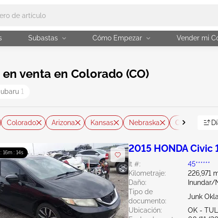
s
Subastas
Cómo Empezar
Vender mi C
en venta en Colorado (CO)
Subaru
1
Colorado
Arizona
Kansas
Nebraska
Oklahoma
Dí
2015 HONDA Civic 
 : 16m : 13s
Ít #:
45******
Kilometraje:
226,971 m
Daño:
Inundar/
Tipo de
Junk Ok
documento:
Ubicación:
OK - TU