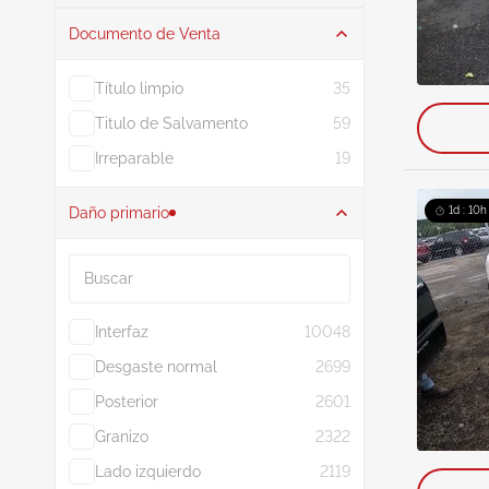
Documento de Venta
Subasta
230
Comprar Ahora
10
Título limpio
35
Titulo de Salvamento
59
Irreparable
19
Daño primario
1d : 10h
Buscar
Interfaz
10048
Desgaste normal
2699
Posterior
2601
Granizo
2322
Lado izquierdo
2119