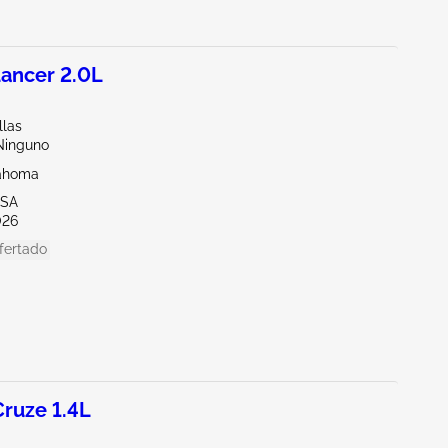
ancer 2.0L
llas
Ninguno
lahoma
LSA
026
fertado
ruze 1.4L