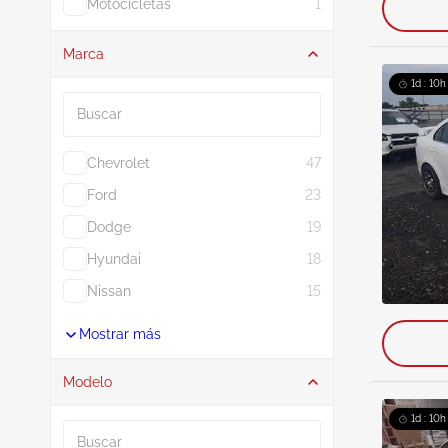
Motocicletas
1
Marca
Buscar
1d : 10h
Chevrolet
47
Ford
23
Dodge
19
Hyundai
18
Nissan
15
Mostrar más
Modelo
Buscar
1d : 10h