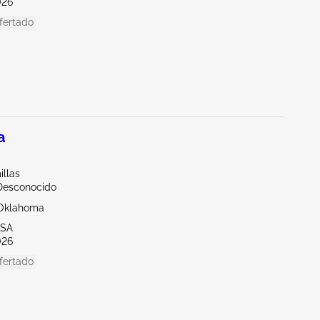
026
fertado
a
illas
Desconocido
Oklahoma
LSA
026
fertado