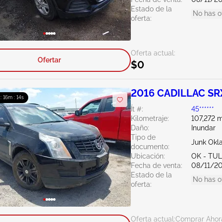
Estado de la
No has o
oferta:
Oferta actual:
Ofertar
$0
2016 CADILLAC SR
 : 16m : 13s
Ít #:
45******
Kilometraje:
107,272 m
Daño:
Inundar
Tipo de
Junk Ok
documento:
Ubicación:
OK - TU
Fecha de venta:
08/11/2
Estado de la
No has o
oferta:
Oferta actual:
Comprar Ahor