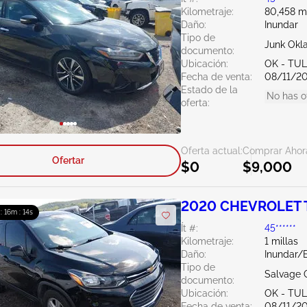
Kilometraje:
80,458 mi
Daño:
Inundar
Tipo de
Junk Ok
documento:
Ubicación:
OK - TU
Fecha de venta:
08/11/2
Estado de la
No has o
oferta:
Oferta actual:
Comprar Ahor
Ofertar
$0
$9,000
2020 CHEVROLET T
 : 16m : 13s
Ít #:
45******
Kilometraje:
1 millas
Daño:
Inundar/E
Tipo de
Salvage 
documento:
Ubicación:
OK - TU
Fecha de venta:
08/11/2