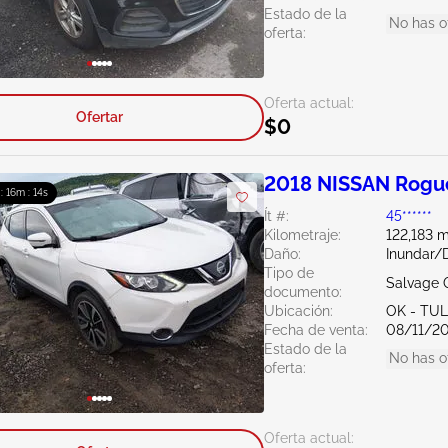
Estado de la
No has o
oferta:
Oferta actual:
Ofertar
$0
2018 NISSAN Rogue
 : 16m : 13s
Ít #:
45******
Kilometraje:
122,183 m
Daño:
Inundar/
Tipo de
Salvage 
documento:
Ubicación:
OK - TU
Fecha de venta:
08/11/2
Estado de la
No has o
oferta:
Oferta actual: