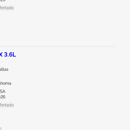
fertado
X 3.6L
illas
lahoma
LSA
026
fertado
a