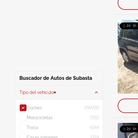
2d : 5h 
Buscador de Autos de Subasta
Tipo del vehículo
Coches
299728
Motocicletas
7216
Troca
6144
2d : 5h 
Casas rodantes
2719