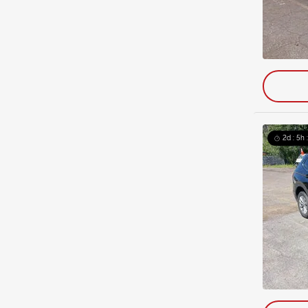
2d : 5h 