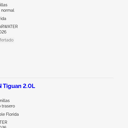
llas
 normal
rida
EARWATER
026
fertado
Tiguan 2.0L
illas
 trasero
le Florida
ITER
026