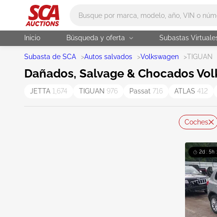
Main search
Inicio
Búsqueda y oferta
Subastas Virtuale
Subasta de SCA
>
Autos salvados
>
Volkswagen
>
TIGUAN
Dañados, Salvage & Chocados Vol
JETTA
1,674
TIGUAN
976
Passat
716
ATLAS
412
Coches
2d : 5h 