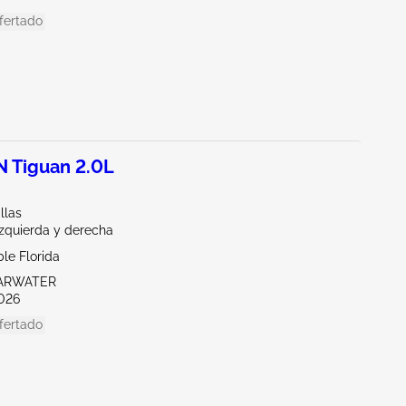
fertado
 Tiguan 2.0L
llas
Izquierda y derecha
le Florida
EARWATER
026
fertado