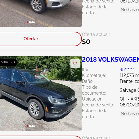
Fecha de venta:
08/10/2
Estado de la
No has o
oferta:
Oferta actual:
Ofertar
$0
2018 VOLKSWAGEN 
: 50m : 16s
Ít #:
45******
Kilometraje:
112,575 m
Daño:
Frente iz
Tipo de
Salvage 
documento:
Ubicación:
OH - A
Fecha de venta:
08/10/2
Estado de la
No has o
oferta:
Oferta actual: