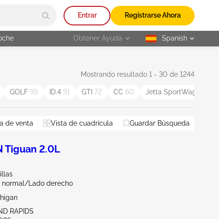
Entrar
Registrarse Ahora
oche
Obtener Ayuda
Spanish
selected
Mostrando resultado 1 - 30 de 1244
GOLF
99
ID.4
91
GTI
72
CC
60
Jetta SportWagen
56
a de venta
Vista de cuadrícula
Guardar Búsqueda
Tiguan 2.0L
llas
 normal/Lado derecho
chigan
ND RAPIDS