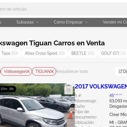
s
Subastas
Cómo Empezar
Vender mi C
kswagen Tiguan Carros en Venta
Taos
256
Atlas Cross Sport
159
BEETLE
150
GOLF GTI
131
Volkswagen
TIGUAN
Dí
Restablecer todo
2017 VOLKSWAGEN 
: 50m : 16s
Ít #:
45******
Kilometraje:
63,093 mi
Daño:
Desgaste
Tipo de
Clear Mi
documento:
Ubicación:
MI - GRA