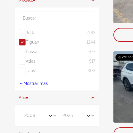
Modelo
Buscar
Jetta
2182
Tiguan
1244
Passat
977
2d : 5h 
Atlas
517
Taos
303
Mostrar más
Año
De
A