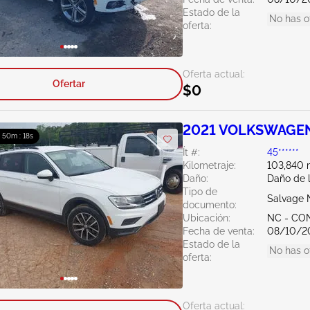
Estado de la
No has o
oferta:
Oferta actual:
Ofertar
$0
2021 VOLKSWAGEN 
: 50m : 16s
Ít #:
45******
Kilometraje:
103,840 m
Daño:
Daño de 
Tipo de
Salvage 
documento:
Ubicación:
NC - C
Fecha de venta:
08/10/2
Estado de la
No has o
oferta:
Oferta actual: