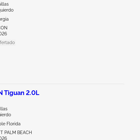
illas
quierdo
orgia
CON
026
fertado
 Tiguan 2.0L
llas
uierdo
le Florida
ST PALM BEACH
026