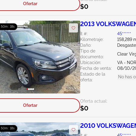
Ofertar
$0
2013 VOLKSWAGEN 
: 50m : 16s
Ít #:
45******
Kilometraje:
158,289 m
Daño:
Desgaste
Tipo de
Clear Vir
documento:
Ubicación:
VA - NO
Fecha de venta:
08/10/2
Estado de la
No has o
oferta:
Oferta actual:
Ofertar
$0
2010 VOLKSWAGEN
: 50m : 16s
Ít #:
45******