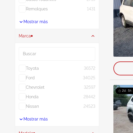
Remolques
1431
Mostrar más
Marca
Buscar
Toyota
36572
Ford
34025
Chevrolet
32597
2d : 5h 
Honda
28442
Nissan
24523
Mostrar más