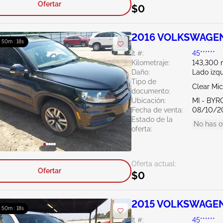
Ofertar
$0
2016 VOLKSWAGEN 
: 50m : 16s
Ít #:
45******
Kilometraje:
143,300 m
Daño:
Lado izq
Tipo de
Clear Mi
documento:
Ubicación:
MI - BY
Fecha de venta:
08/10/2
Estado de la
No has o
oferta:
Oferta actual:
Ofertar
$0
2015 VOLKSWAGEN 
: 50m : 16s
Ít #:
45******