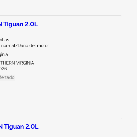
Tiguan 2.0L
illas
 normal/Daño del motor
ginia
RTHERN VIRGINIA
026
fertado
 Tiguan 2.0L