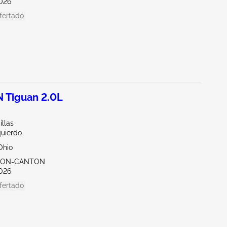
026
fertado
Tiguan 2.0L
illas
quierdo
Ohio
KRON-CANTON
026
fertado