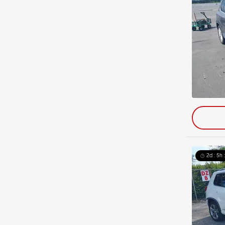
2d : 5h 