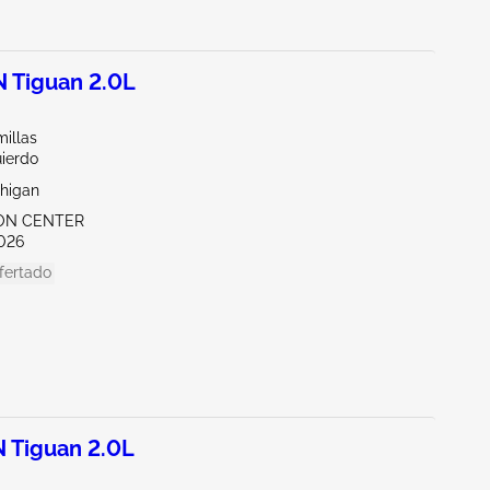
Tiguan 2.0L
illas
uierdo
chigan
RON CENTER
026
fertado
Tiguan 2.0L