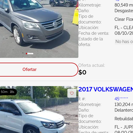
Kilometraje:
80,549 mi
Daño:
Desgaste
Tipo de
Clear Flo
documento:
Ubicación:
FL - CL
Fecha de venta:
08/10/2
Estado de la
No has o
oferta:
Oferta actual:
Ofertar
$0
2017 VOLKSWAGEN 
: 50m : 16s
Ít #:
45******
Kilometraje:
130,204 m
Daño:
Delantero
Tipo de
Rebuildab
documento:
Ubicación:
FL - JUP
Fecha de venta:
08/10/2