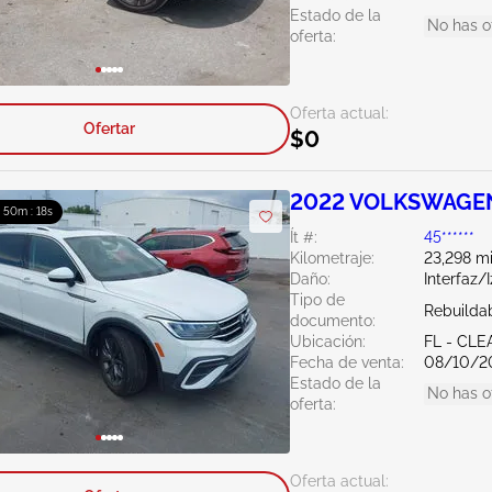
Estado de la
No has o
oferta:
Oferta actual:
Ofertar
$0
2022 VOLKSWAGEN
: 50m : 16s
Ít #:
45******
Kilometraje:
23,298 mi
Daño:
Interfaz/
Tipo de
Rebuildab
documento:
Ubicación:
FL - CL
Fecha de venta:
08/10/2
Estado de la
No has o
oferta:
Oferta actual: