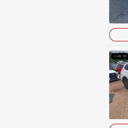
2d : 5h 