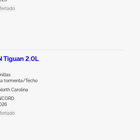
fertado
Tiguan 2.0L
illas
la tormenta/Techo
North Carolina
ONCORD
026
fertado