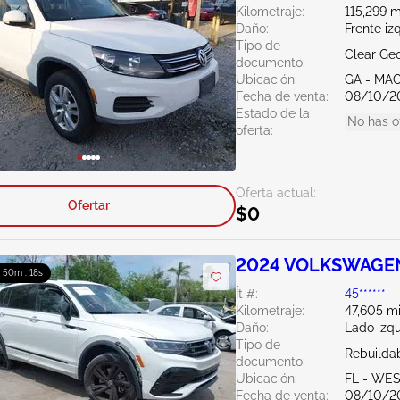
Kilometraje:
115,299 m
Daño:
Frente iz
Tipo de
Clear Ge
documento:
Ubicación:
GA - MA
Fecha de venta:
08/10/2
Estado de la
No has o
oferta:
Oferta actual:
Ofertar
$0
2024 VOLKSWAGEN
: 50m : 16s
Ít #:
45******
Kilometraje:
47,605 mi
Daño:
Lado izq
Tipo de
Rebuildab
documento:
Ubicación:
FL - WE
Fecha de venta:
08/10/2