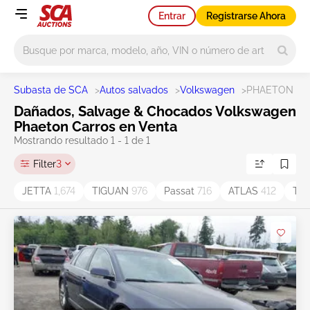
Entrar
Registrarse Ahora
Main search
Subasta de SCA
>
Autos salvados
>
Volkswagen
>
PHAETON
Dañados, Salvage & Chocados Volkswagen
Phaeton Carros en Venta
Mostrando resultado 1 - 1 de 1
Filter
3
JETTA
1,674
TIGUAN
976
Passat
716
ATLAS
412
Ta