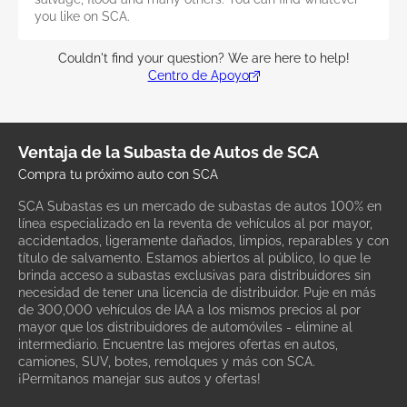
you like on SCA.
Couldn't find your question? We are here to help!
Centro de Apoyo
Ventaja de la Subasta de Autos de SCA
Compra tu próximo auto con SCA
SCA Subastas es un mercado de subastas de autos 100% en
línea especializado en la reventa de vehículos al por mayor,
accidentados, ligeramente dañados, limpios, reparables y con
título de salvamento. Estamos abiertos al público, lo que le
brinda acceso a subastas exclusivas para distribuidores sin
necesidad de tener una licencia de distribuidor. Puje en más
de 300,000 vehículos de IAA a los mismos precios al por
mayor que los distribuidores de automóviles - elimine al
intermediario. Encuentre las mejores ofertas en autos,
camiones, SUV, botes, remolques y más con SCA.
¡Permítanos manejar sus autos y ofertas!