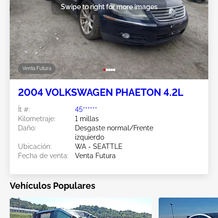
Swipe to right for more images
Venta Futura
2004 VOLKSWAGEN PHAETON 4.2L
Ít #:
45******
Kilometraje:
1 millas
Daño:
Desgaste normal/Frente
izquierdo
Ubicación:
WA - SEATTLE
Fecha de venta:
Venta Futura
Vehículos Populares