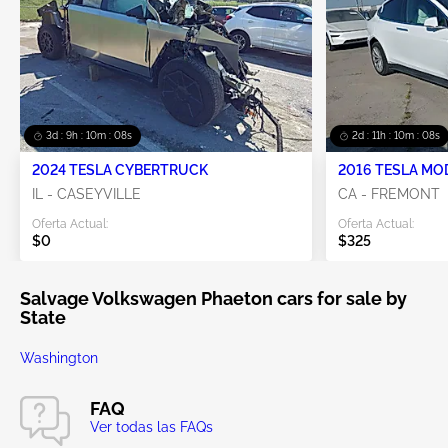
3d : 9h : 10m : 08s
2d : 11h : 10m : 08s
2024 TESLA CYBERTRUCK
2016 TESLA MO
IL - CASEYVILLE
CA - FREMONT
Oferta Actual:
Oferta Actual:
$0
$325
Salvage Volkswagen Phaeton cars for sale by
State
Washington
FAQ
Ver todas las FAQs