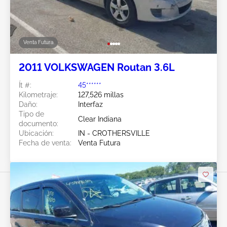
Venta Futura
2011 VOLKSWAGEN Routan 3.6L
Ít #:
45******
Kilometraje:
127,526 millas
Daño:
Interfaz
Tipo de
Clear Indiana
documento:
Ubicación:
IN - CROTHERSVILLE
Fecha de venta:
Venta Futura