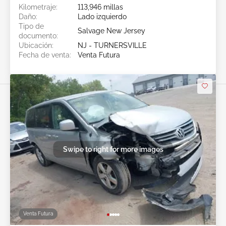
Kilometraje:
113,946 millas
Daño:
Lado izquierdo
Tipo de
Salvage New Jersey
documento:
Ubicación:
NJ - TURNERSVILLE
Fecha de venta:
Venta Futura
Swipe to right for more images
Venta Futura