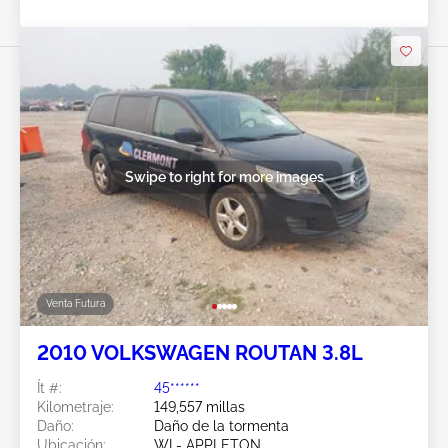
Swipe to right for more images
Venta Futura
2010 VOLKSWAGEN ROUTAN 3.8L
Ít #:
45******
Kilometraje:
149,557 millas
Daño:
Daño de la tormenta
Ubicación:
WI - APPLETON