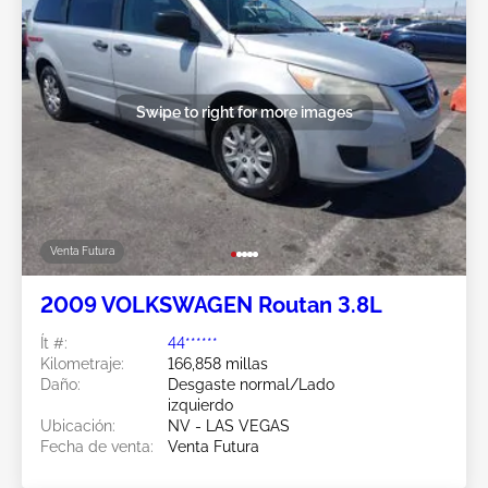
Swipe to right for more images
Venta Futura
2009 VOLKSWAGEN Routan 3.8L
Ít #:
44******
Kilometraje:
166,858 millas
Daño:
Desgaste normal/Lado
izquierdo
Ubicación:
NV - LAS VEGAS
Fecha de venta:
Venta Futura