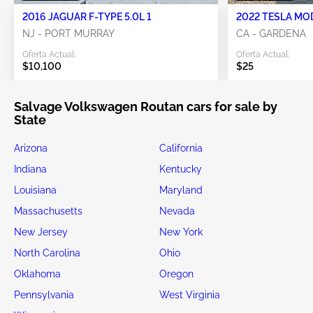
2016 JAGUAR F-TYPE 5.0L 1
2022 TESLA MO
NJ - PORT MURRAY
CA - GARDENA
Oferta Actual:
Oferta Actual:
$10,100
$25
Salvage Volkswagen Routan cars for sale by
State
Arizona
California
Indiana
Kentucky
Louisiana
Maryland
Massachusetts
Nevada
New Jersey
New York
North Carolina
Ohio
Oklahoma
Oregon
Pennsylvania
West Virginia