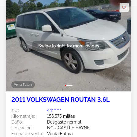
Swipe to right for more images
Venta Futura
2011 VOLKSWAGEN ROUTAN 3.6L
Ít #:
44******
Kilometraje:
156,575 millas
Daño:
Desgaste normal
Ubicación:
NC - CASTLE HAYNE
Fecha de venta:
Venta Futura