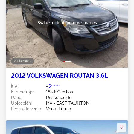
Swipe to right for more images
Venta Futura
2012 VOLKSWAGEN ROUTAN 3.6L
Ít #:
45******
Kilometraje:
183,199 millas
Daño:
Desconocido
Ubicación:
MA - EAST TAUNTON
Fecha de venta:
Venta Futura