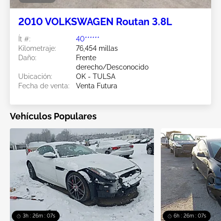
2010 VOLKSWAGEN Routan 3.8L
Ít #:
40******
Kilometraje:
76,454 millas
Daño:
Frente
derecho/Desconocido
Ubicación:
OK - TULSA
Fecha de venta:
Venta Futura
Vehículos Populares
3h : 26m : 05s
6h : 26m : 05s