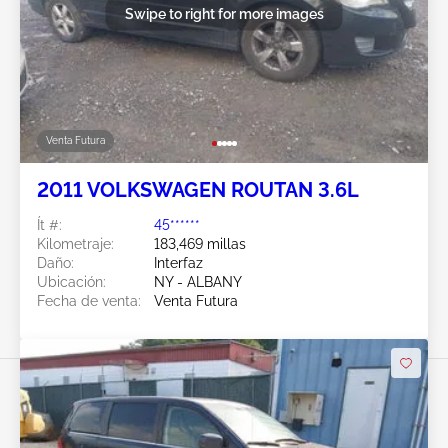
Swipe to right for more images
Venta Futura
2011 VOLKSWAGEN ROUTAN 3.6L
Ít #:
45******
Kilometraje:
183,469 millas
Daño:
Interfaz
Ubicación:
NY - ALBANY
Fecha de venta:
Venta Futura