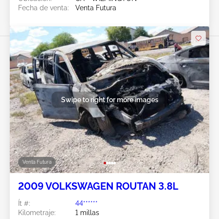
Fecha de venta:
Venta Futura
Swipe to right for more images
Venta Futura
2009 VOLKSWAGEN ROUTAN 3.8L
Ít #:
44******
Kilometraje:
1 millas