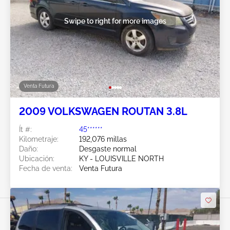
Swipe to right for more images
Venta Futura
2009 VOLKSWAGEN ROUTAN 3.8L
Ít #:
45******
Kilometraje:
192,076 millas
Daño:
Desgaste normal
Ubicación:
KY - LOUISVILLE NORTH
Fecha de venta:
Venta Futura