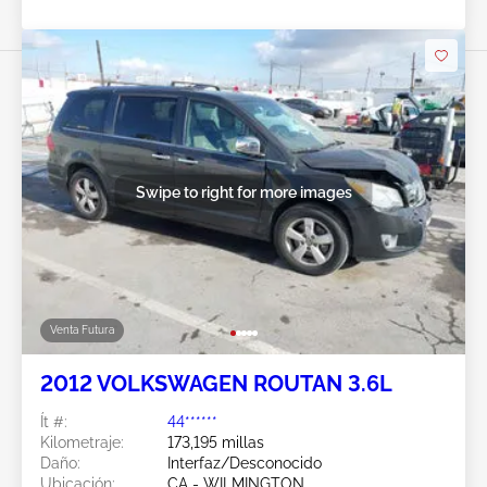
Swipe to right for more images
Venta Futura
2012 VOLKSWAGEN ROUTAN 3.6L
Ít #:
44******
Kilometraje:
173,195 millas
Daño:
Interfaz/Desconocido
Ubicación:
CA - WILMINGTON