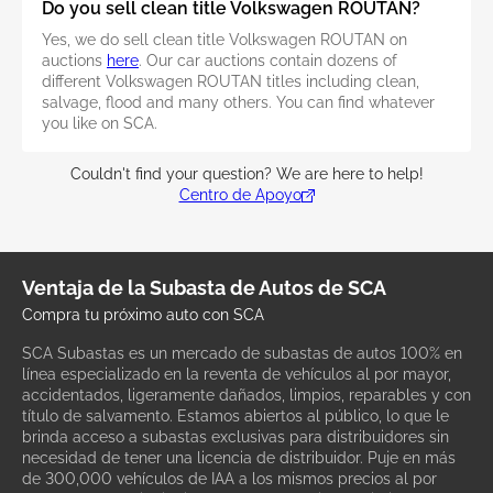
Do you sell clean title Volkswagen ROUTAN?
Yes, we do sell clean title Volkswagen ROUTAN on
auctions
here
. Our car auctions contain dozens of
different Volkswagen ROUTAN titles including clean,
salvage, flood and many others. You can find whatever
you like on SCA.
Couldn't find your question? We are here to help!
Centro de Apoyo
Ventaja de la Subasta de Autos de SCA
Compra tu próximo auto con SCA
SCA Subastas es un mercado de subastas de autos 100% en
línea especializado en la reventa de vehículos al por mayor,
accidentados, ligeramente dañados, limpios, reparables y con
título de salvamento. Estamos abiertos al público, lo que le
brinda acceso a subastas exclusivas para distribuidores sin
necesidad de tener una licencia de distribuidor. Puje en más
de 300,000 vehículos de IAA a los mismos precios al por