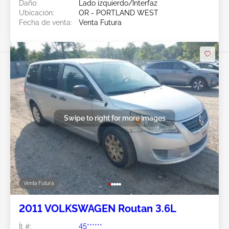
Daño:
Lado izquierdo/Interfaz
Ubicación:
OR - PORTLAND WEST
Fecha de venta:
Venta Futura
Swipe to right for more images
Venta Futura
2011 VOLKSWAGEN Routan 3.6L
Ít #:
45******