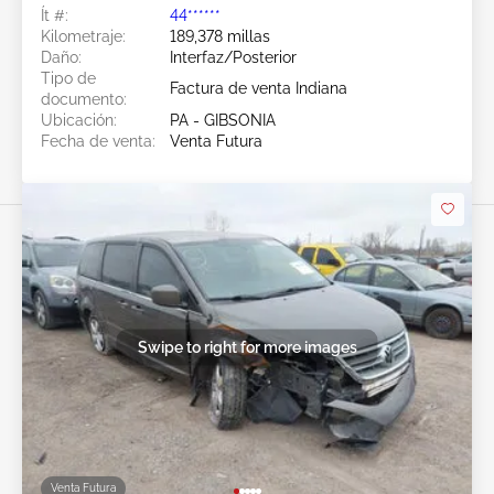
Ít #:
44******
Kilometraje:
189,378 millas
Daño:
Interfaz/Posterior
Tipo de
Factura de venta Indiana
documento:
Ubicación:
PA - GIBSONIA
Fecha de venta:
Venta Futura
Swipe to right for more images
Venta Futura