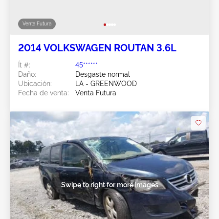
Venta Futura
2014 VOLKSWAGEN ROUTAN 3.6L
Ít #:
45******
Daño:
Desgaste normal
Ubicación:
LA - GREENWOOD
Fecha de venta:
Venta Futura
Swipe to right for more images