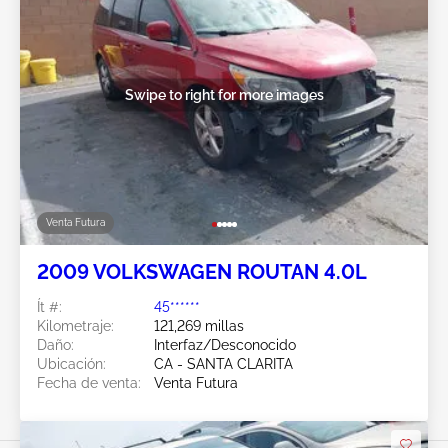
Swipe to right for more images
Venta Futura
2009 VOLKSWAGEN ROUTAN 4.0L
Ít #:
45******
Kilometraje:
121,269 millas
Daño:
Interfaz/Desconocido
Ubicación:
CA - SANTA CLARITA
Fecha de venta:
Venta Futura