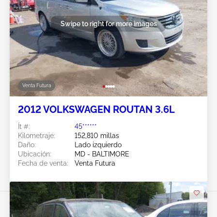
Swipe to right for more images
Venta Futura
2012 VOLKSWAGEN ROUTAN 3.6L
Ít #:
45******
Kilometraje:
152,810 millas
Daño:
Lado izquierdo
Ubicación:
MD - BALTIMORE
Fecha de venta:
Venta Futura