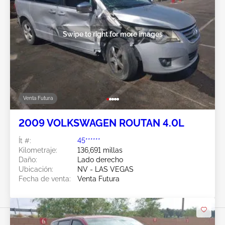
Swipe to right for more images
Venta Futura
2009 VOLKSWAGEN ROUTAN 4.0L
Ít #:
45******
Kilometraje:
136,691 millas
Daño:
Lado derecho
Ubicación:
NV - LAS VEGAS
Fecha de venta:
Venta Futura