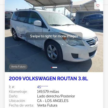
Swipe to right for more images
Venta Futura
2009 VOLKSWAGEN ROUTAN 3.8L
Ít #:
45******
Kilometraje:
149,579 millas
Daño:
Lado derecho/Posterior
Ubicación:
CA - LOS ANGELES
Fecha de venta:
Venta Futura