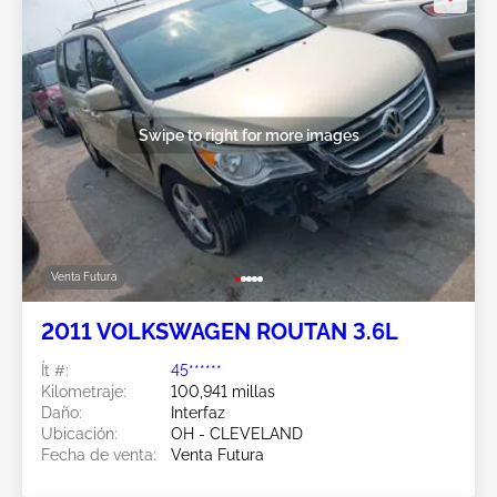
Swipe to right for more images
Venta Futura
2011 VOLKSWAGEN ROUTAN 3.6L
Ít #:
45******
Kilometraje:
100,941 millas
Daño:
Interfaz
Ubicación:
OH - CLEVELAND
Fecha de venta:
Venta Futura