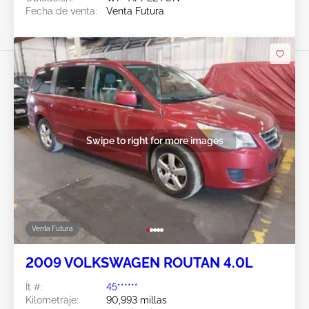
Fecha de venta:
Venta Futura
Swipe to right for more images
Venta Futura
2009 VOLKSWAGEN ROUTAN 4.0L
Ít #:
45******
Kilometraje:
90,993 millas