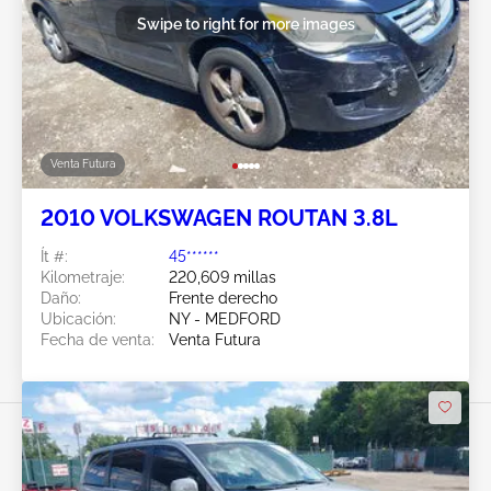
Swipe to right for more images
Venta Futura
2010 VOLKSWAGEN ROUTAN 3.8L
Ít #:
45******
Kilometraje:
220,609 millas
Daño:
Frente derecho
Ubicación:
NY - MEDFORD
Fecha de venta:
Venta Futura