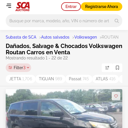
Entrar
Registrarse Ahora
Main search
Subasta de SCA
>
Autos salvados
>
Volkswagen
>
ROUTAN
Dañados, Salvage & Chocados Volkswagen
Routan Carros en Venta
Mostrando resultado 1 - 22 de 22
Filter
3
JETTA
1,706
TIGUAN
989
Passat
745
ATLAS
416
Ta