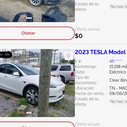
Estado de la
No has o
oferta:
Oferta actual:
Ofertar
$0
2023 TESLA Model
0m : 57s
Ít #:
45******
Kilometraje:
15,198 mi
Daño:
Eléctrico
Tipo de
Clear Illi
documento:
Ubicación:
TN - MA
Fecha de venta:
08/06/2
Estado de la
No has o
oferta:
Oferta actual: