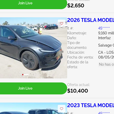
Join Live
$2,650
2026 TESLA MODEL
Ít #:
45******
Kilometraje:
9,160 mil
Daño:
Interfaz
Tipo de
Salvage C
documento:
Ubicación:
CA - LO
Fecha de venta:
08/05/2
Estado de la
No has o
oferta:
Oferta actual:
Join Live
$10,400
2023 TESLA MODEL
Ít #:
45******