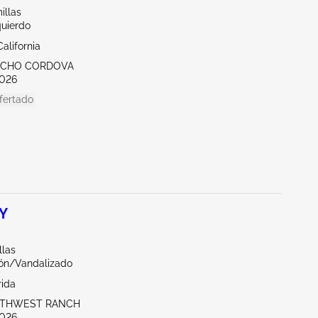
illas
quierdo
alifornia
NCHO CORDOVA
026
fertado
 Y
llas
ón/Vandalizado
rida
UTHWEST RANCH
026