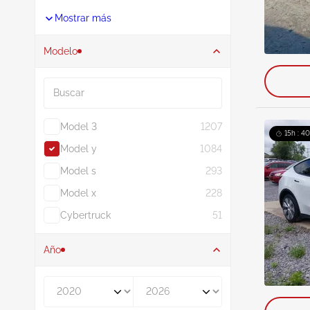
Mostrar más
Modelo
Buscar
Model 3
1207
15h : 4
Model y
1084
Model s
293
Model x
228
Cybertruck
51
Año
De
A