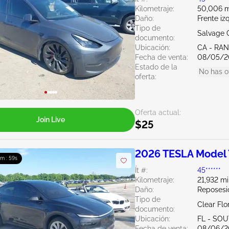
Kilometraje:
50,006 m
Daño:
Frente iz
Tipo de
Salvage C
documento:
Ubicación:
CA - RA
Fecha de venta:
08/05/2
Estado de la
No has o
oferta:
Oferta actual:
Join Live
$25
2026 TESLA Model
0m : 57s
Ít #:
45******
Kilometraje:
21,932 mi
Daño:
Reposesi
Tipo de
Clear Flo
documento:
Ubicación:
FL - SO
Fecha de venta:
08/06/2