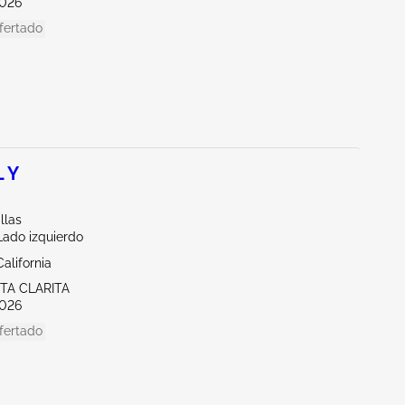
026
fertado
 Y
llas
Lado izquierdo
alifornia
TA CLARITA
026
fertado