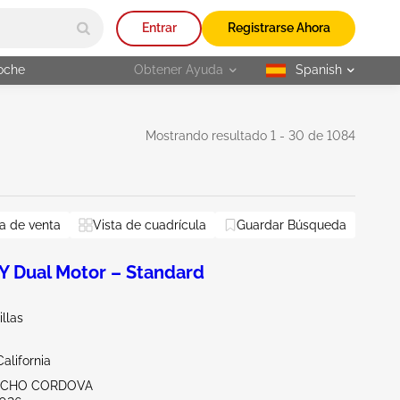
Entrar
Registrarse Ahora
oche
Obtener Ayuda
Spanish
selected
Mostrando resultado 1 - 30 de 1084
a de venta
Vista de cuadrícula
Guardar Búsqueda
Y Dual Motor – Standard
llas
alifornia
NCHO CORDOVA