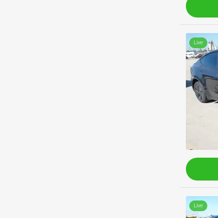
Live
Live