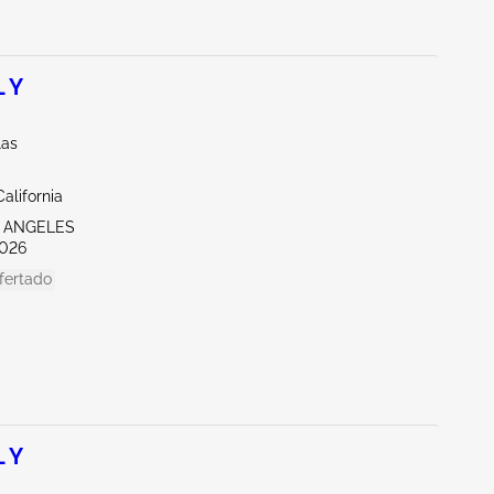
 Y
las
alifornia
S ANGELES
026
fertado
 Y