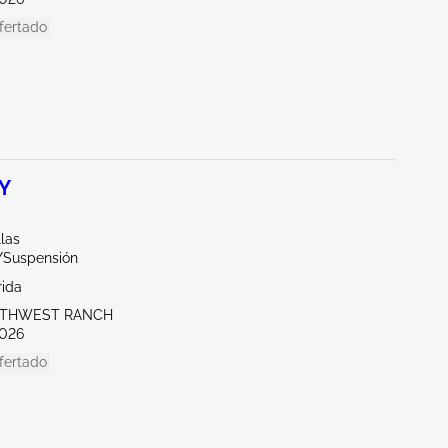
fertado
 Y
llas
r/Suspensión
rida
UTHWEST RANCH
026
fertado