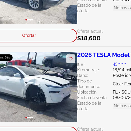
Estado de la
No has o
oferta:
Oferta actual:
Ofertar
$18,600
2026 TESLA Model
0m : 57s
Ít #:
45******
Kilometraje:
18,514 mi
Daño:
Posterio
Tipo de
Clear Flo
documento:
Ubicación:
FL - SO
Fecha de venta:
08/06/2
Estado de la
No has o
oferta:
Oferta actual: