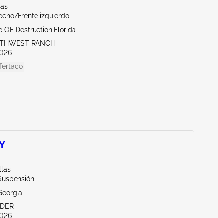
las
echo/Frente izquierdo
te OF Destruction Florida
UTHWEST RANCH
026
fertado
 Y
llas
/Suspensión
Georgia
NDER
026