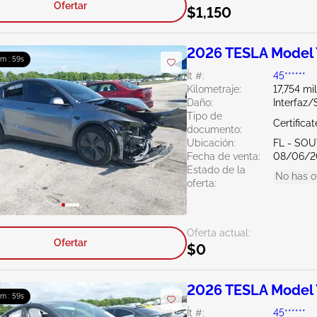
Ofertar
$1,150
2026 TESLA Model
0m : 57s
Ít #:
45******
Kilometraje:
17,754 mi
Daño:
Interfaz
Tipo de
Certifica
documento:
Ubicación:
FL - SO
Fecha de venta:
08/06/2
Estado de la
No has o
oferta:
Oferta actual:
Ofertar
$0
2026 TESLA Model
0m : 57s
Ít #:
45******