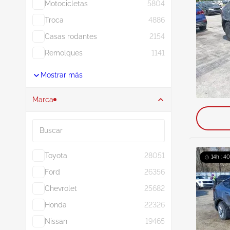
Motocicletas
5804
Troca
4886
Casas rodantes
2154
Remolques
1141
Mostrar más
Marca
Buscar
Toyota
28051
14h : 4
Ford
26356
Chevrolet
25682
Honda
22326
Nissan
19465