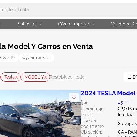
s
Subastas
Cómo Empezar
Vender mi C
a Model Y Carros en Venta
l X
230
Cybertruck
53
Tesla
MODEL Y
Dí
Restablecer todo
2024 TESLA Model 
Ít #:
45******
Kilometraje:
22,046 mi
Daño:
Interfaz
Tipo de
Salvage C
documento:
Ubicación:
CA - RA