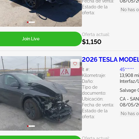
Fecha de venta:
08/05/2
Estado de la
No has o
oferta:
Oferta actual:
Join Live
$1,150
2026 TESLA MODEL
Ít #:
45******
Kilometraje:
13,908 mi
Daño:
Interfaz/
Tipo de
Salvage C
documento:
Ubicación:
CA - SAN
Fecha de venta:
08/05/2
Estado de la
No has o
oferta:
Oferta actual: