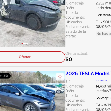
Kilometraje:
2,252 mil
Daño:
Lado der
Tipo de
Certifica
documento:
Ubicación:
FL - SO
Fecha de venta:
08/06/2
Estado de la
No has o
oferta:
Oferta actual:
Ofertar
$0
2026 TESLA Model
0m : 57s
Ít #:
44******
Kilometraje:
14,468 mi
Daño:
Interfaz
Tipo de
Salvage 
documento:
Ubicación:
GA - WI
Fecha de venta:
08/06/2