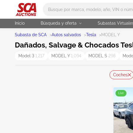
Main search
Inicio
Búsqueda y oferta
Subastas Virtuale
Subasta de SCA
>
Autos salvados
>
Tesla
>
MODEL Y
Dañados, Salvage & Chocados Tesl
Model 3
1,217
MODEL Y
1,094
MODEL S
298
Mode
Coches
Live