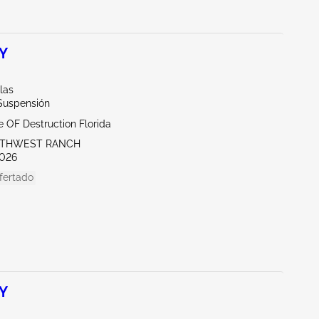
 Y
llas
/Suspensión
te OF Destruction Florida
UTHWEST RANCH
026
fertado
 Y