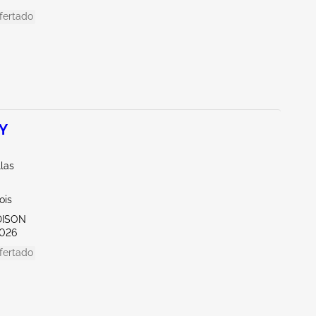
fertado
 Y
llas
nois
DISON
026
fertado