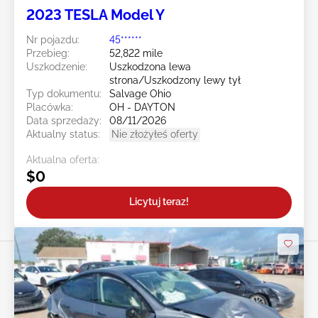
2023 TESLA Model Y
Nr pojazdu:
45******
Przebieg:
52,822 mile
Uszkodzenie:
Uszkodzona lewa
strona/Uszkodzony lewy tył
Typ dokumentu:
Salvage Ohio
Placówka:
OH - DAYTON
Data sprzedaży:
08/11/2026
Aktualny status:
Nie złożyłeś oferty
Aktualna oferta:
$0
Licytuj teraz!