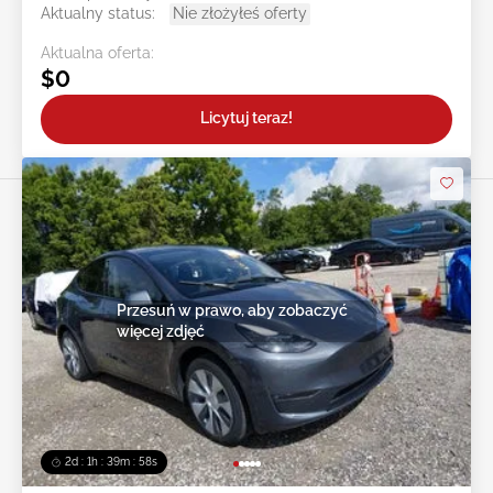
Aktualny status:
Nie złożyłeś oferty
Aktualna oferta:
$0
Licytuj teraz!
Przesuń w prawo, aby zobaczyć
więcej zdjęć
2d : 1h : 39m : 55s