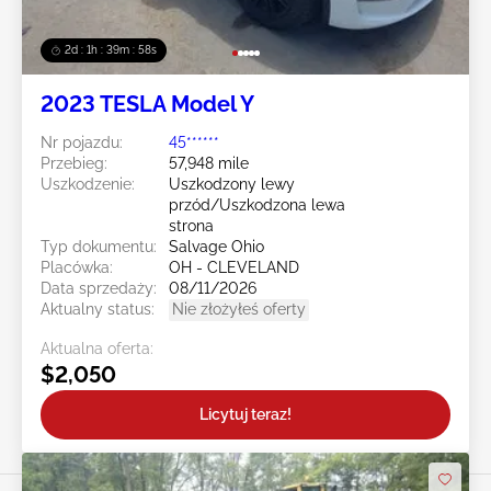
2d : 1h : 39m : 55s
2023 TESLA Model Y
Nr pojazdu:
45******
Przebieg:
57,948 mile
Uszkodzenie:
Uszkodzony lewy
przód/Uszkodzona lewa
strona
Typ dokumentu:
Salvage Ohio
Placówka:
OH - CLEVELAND
Data sprzedaży:
08/11/2026
Aktualny status:
Nie złożyłeś oferty
Aktualna oferta:
$2,050
Licytuj teraz!