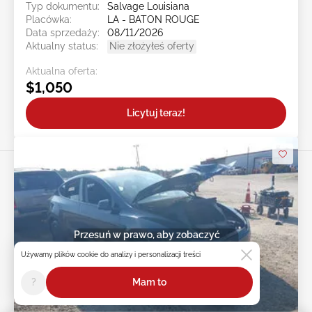
Typ dokumentu:
Salvage Louisiana
Placówka:
LA - BATON ROUGE
Data sprzedaży:
08/11/2026
Aktualny status:
Nie złożyłeś oferty
Aktualna oferta:
$1,050
Licytuj teraz!
Przesuń w prawo, aby zobaczyć
więcej zdjęć
Używamy plików cookie do analizy i personalizacji treści
?
Mam to