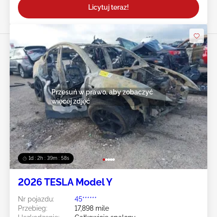
Licytuj teraz!
Przesuń w prawo, aby zobaczyć
więcej zdjęć
1d : 2h : 39m : 55s
2026 TESLA Model Y
Nr pojazdu:
45******
Przebieg:
17,898 mile