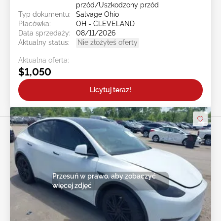
przód/Uszkodzony przód
Typ dokumentu:
Salvage Ohio
Placówka:
OH - CLEVELAND
Data sprzedaży:
08/11/2026
Aktualny status:
Nie złożyłeś oferty
Aktualna oferta:
$1,050
Licytuj teraz!
Przesuń w prawo, aby zobaczyć
więcej zdjęć