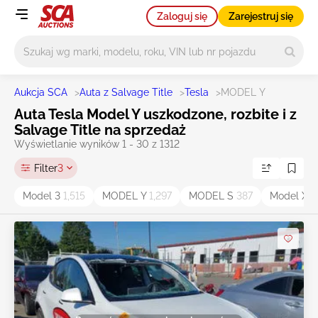
Zaloguj się
Zarejestruj się
Główne wyszukiwanie
Aukcja SCA
>
Auta z Salvage Title
>
Tesla
>
MODEL Y
Auta Tesla Model Y uszkodzone, rozbite i z
Salvage Title na sprzedaż
Wyświetlanie wyników 1 - 30 z 1312
Filter
3
Model 3
1,515
MODEL Y
1,297
MODEL S
387
Model X
2