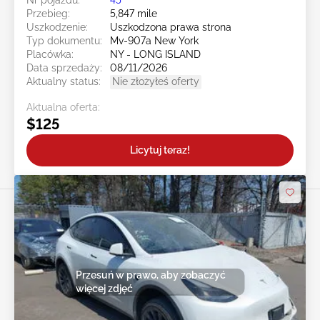
Nr pojazdu:
45******
Przebieg:
5,847 mile
Uszkodzenie:
Uszkodzona prawa strona
Typ dokumentu:
Mv-907a New York
Placówka:
NY - LONG ISLAND
Data sprzedaży:
08/11/2026
Aktualny status:
Nie złożyłeś oferty
Aktualna oferta:
$125
Licytuj teraz!
Przesuń w prawo, aby zobaczyć
więcej zdjęć