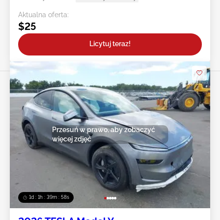
Aktualna oferta:
$25
Licytuj teraz!
Przesuń w prawo, aby zobaczyć
więcej zdjęć
1d : 1h : 39m : 55s