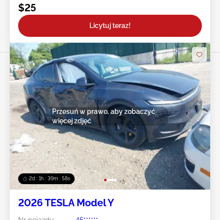
$25
Licytuj teraz!
Przesuń w prawo, aby zobaczyć
więcej zdjęć
2d : 1h : 39m : 55s
2026 TESLA Model Y