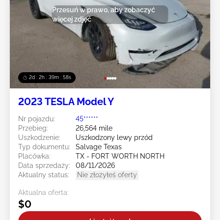
Przesuń w prawo, aby zobaczyć
więcej zdjęć
2d : 2h : 39m : 55s
2023 TESLA Model Y
Nr pojazdu:
45******
Przebieg:
26,564 mile
Uszkodzenie:
Uszkodzony lewy przód
Typ dokumentu:
Salvage Texas
Placówka:
TX - FORT WORTH NORTH
Data sprzedaży:
08/11/2026
Aktualny status:
Nie złożyłeś oferty
Aktualna oferta:
$0