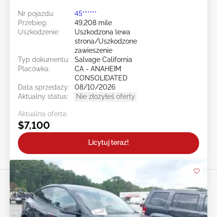
Nr pojazdu:
45******
Przebieg:
49,208 mile
Uszkodzenie:
Uszkodzona lewa
strona/Uszkodzone
zawieszenie
Typ dokumentu:
Salvage California
Placówka:
CA - ANAHEIM
CONSOLIDATED
Data sprzedaży:
08/10/2026
Aktualny status:
Nie złożyłeś oferty
Aktualna oferta:
$7,100
Licytuj teraz!