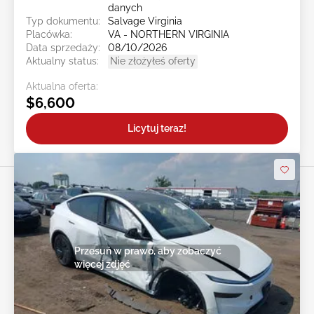
danych
Typ dokumentu:
Salvage Virginia
Placówka:
VA - NORTHERN VIRGINIA
Data sprzedaży:
08/10/2026
Aktualny status:
Nie złożyłeś oferty
Aktualna oferta:
$6,600
Licytuj teraz!
Przesuń w prawo, aby zobaczyć
więcej zdjęć