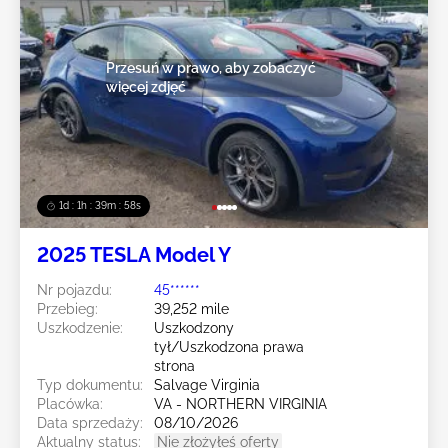
Przesuń w prawo, aby zobaczyć
więcej zdjęć
1d : 1h : 39m : 55s
2025 TESLA Model Y
Nr pojazdu:
45******
Przebieg:
39,252 mile
Uszkodzenie:
Uszkodzony
tył/Uszkodzona prawa
strona
Typ dokumentu:
Salvage Virginia
Placówka:
VA - NORTHERN VIRGINIA
Data sprzedaży:
08/10/2026
Aktualny status:
Nie złożyłeś oferty