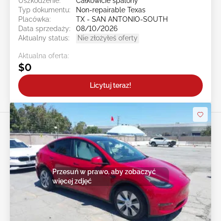
Uszkodzenie:
Całkowicie spalony
Typ dokumentu:
Non-repairable Texas
Placówka:
TX - SAN ANTONIO-SOUTH
Data sprzedaży:
08/10/2026
Aktualny status:
Nie złożyłeś oferty
Aktualna oferta:
$0
Licytuj teraz!
Przesuń w prawo, aby zobaczyć
więcej zdjęć