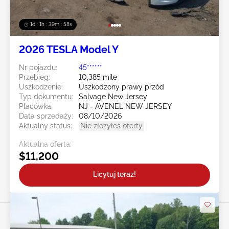
1d : 1h : 39m : 55s
2026 TESLA Model Y
Nr pojazdu:
45******
Przebieg:
10,385 mile
Uszkodzenie:
Uszkodzony prawy przód
Typ dokumentu:
Salvage New Jersey
Placówka:
NJ - AVENEL NEW JERSEY
Data sprzedaży:
08/10/2026
Aktualny status:
Nie złożyłeś oferty
Aktualna oferta:
$11,200
Licytuj teraz!