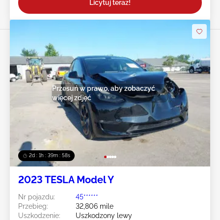
Licytuj teraz!
Przesuń w prawo, aby zobaczyć
więcej zdjęć
2d : 1h : 39m : 55s
2023 TESLA Model Y
Nr pojazdu:
45******
Przebieg:
32,806 mile
Uszkodzenie:
Uszkodzony lewy