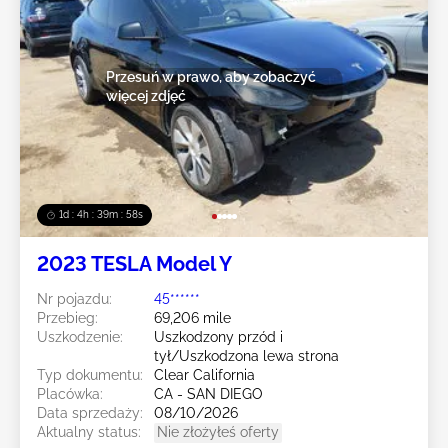
Przesuń w prawo, aby zobaczyć
więcej zdjęć
1d : 4h : 39m : 55s
2023 TESLA Model Y
Nr pojazdu:
45******
Przebieg:
69,206 mile
Uszkodzenie:
Uszkodzony przód i
tył/Uszkodzona lewa strona
Typ dokumentu:
Clear California
Placówka:
CA - SAN DIEGO
Data sprzedaży:
08/10/2026
Aktualny status:
Nie złożyłeś oferty