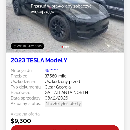
Przesuń w prawo, aby zobaczyć
więcej zdjęć
2d : 1h : 39m : 55s
2023 TESLA Model Y
Nr pojazdu:
45******
Przebieg:
37,560 mile
Uszkodzenie:
Uszkodzony przód
Typ dokumentu:
Clear Georgia
Placówka:
GA - ATLANTA NORTH
Data sprzedaży:
08/11/2026
Aktualny status:
Nie złożyłeś oferty
Aktualna oferta:
$9,300