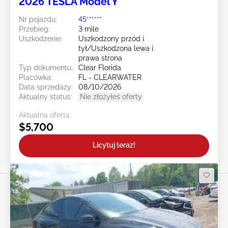
2026 TESLA Model Y
Nr pojazdu:
45******
Przebieg:
3 mile
Uszkodzenie:
Uszkodzony przód i
tył/Uszkodzona lewa i
prawa strona
Typ dokumentu:
Clear Florida
Placówka:
FL - CLEARWATER
Data sprzedaży:
08/10/2026
Aktualny status:
Nie złożyłeś oferty
Aktualna oferta:
$5,700
Licytuj teraz!