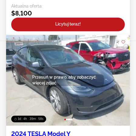
Aktualna oferta:
$8,100
Licytuj teraz!
Przesuń w prawo, aby zobaczyć
więcej zdjęć
1d : 4h : 39m : 55s
2024 TESLA Model Y