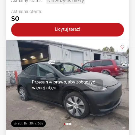
Aktualny status:
Nie złożyłeś oferty
Aktualna oferta:
$0
Licytuj teraz!
Przesuń w prawo, aby zobaczyć
więcej zdjęć
2d : 1h : 39m : 55s