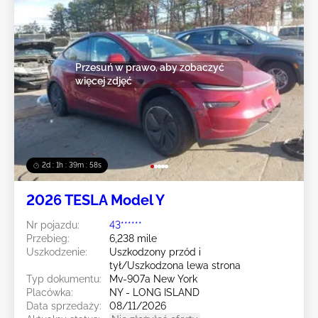
Przesuń w prawo, aby zobaczyć
więcej zdjęć
2d : 1h : 39m : 55s
2026 TESLA Model Y
Nr pojazdu:
43******
Przebieg:
6,238 mile
Uszkodzenie:
Uszkodzony przód i
tył/Uszkodzona lewa strona
Typ dokumentu:
Mv-907a New York
Placówka:
NY - LONG ISLAND
Data sprzedaży:
08/11/2026