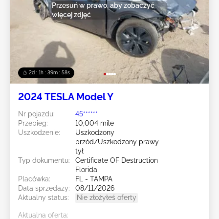
Przesuń w prawo, aby zobaczyć
więcej zdjęć
2d : 1h : 39m : 55s
2024 TESLA Model Y
Nr pojazdu:
45******
Przebieg:
10,004 mile
Uszkodzenie:
Uszkodzony
przód/Uszkodzony prawy
tył
Typ dokumentu:
Certificate OF Destruction
Florida
Placówka:
FL - TAMPA
Data sprzedaży:
08/11/2026
Aktualny status:
Nie złożyłeś oferty
Aktualna oferta: