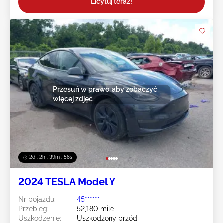
Licytuj teraz!
Przesuń w prawo, aby zobaczyć
więcej zdjęć
2d : 2h : 39m : 55s
2024 TESLA Model Y
Nr pojazdu:
45******
Przebieg:
52,180 mile
Uszkodzenie:
Uszkodzony przód