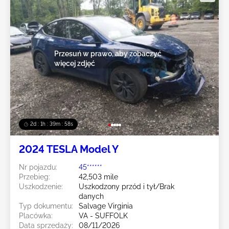
Przesuń w prawo, aby zobaczyć
więcej zdjęć
2d : 1h : 39m : 55s
2024 TESLA Model Y
Nr pojazdu:
45******
Przebieg:
42,503 mile
Uszkodzenie:
Uszkodzony przód i tył/Brak
danych
Typ dokumentu:
Salvage Virginia
Placówka:
VA - SUFFOLK
Data sprzedaży:
08/11/2026