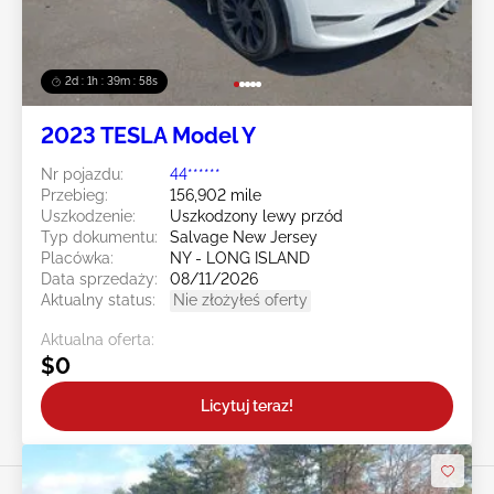
2d : 1h : 39m : 55s
2023 TESLA Model Y
Nr pojazdu:
44******
Przebieg:
156,902 mile
Uszkodzenie:
Uszkodzony lewy przód
Typ dokumentu:
Salvage New Jersey
Placówka:
NY - LONG ISLAND
Data sprzedaży:
08/11/2026
Aktualny status:
Nie złożyłeś oferty
Aktualna oferta:
$0
Licytuj teraz!