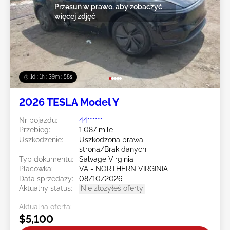
Przesuń w prawo, aby zobaczyć
więcej zdjęć
1d : 1h : 39m : 55s
2026 TESLA Model Y
Nr pojazdu:
44******
Przebieg:
1,087 mile
Uszkodzenie:
Uszkodzona prawa
strona/Brak danych
Typ dokumentu:
Salvage Virginia
Placówka:
VA - NORTHERN VIRGINIA
Data sprzedaży:
08/10/2026
Aktualny status:
Nie złożyłeś oferty
Aktualna oferta:
$5,100