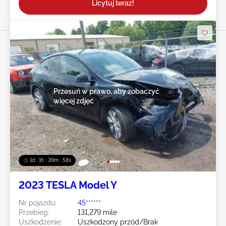
Licytuj teraz!
Przesuń w prawo, aby zobaczyć
więcej zdjęć
1d : 1h : 39m : 55s
2023 TESLA Model Y
Nr pojazdu:
45******
Przebieg:
131,279 mile
Uszkodzenie:
Uszkodzony przód/Brak