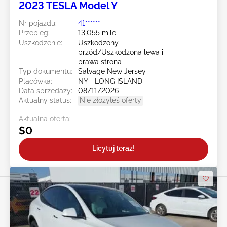
2023 TESLA Model Y
Nr pojazdu:
41******
Przebieg:
13,055 mile
Uszkodzenie:
Uszkodzony
przód/Uszkodzona lewa i
prawa strona
Typ dokumentu:
Salvage New Jersey
Placówka:
NY - LONG ISLAND
Data sprzedaży:
08/11/2026
Aktualny status:
Nie złożyłeś oferty
Aktualna oferta:
$0
Licytuj teraz!