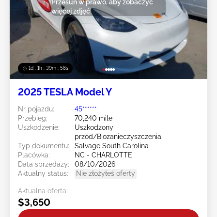
Przesuń w prawo, aby zobaczyć
więcej zdjęć
1d : 1h : 39m : 55s
2025 TESLA Model Y
Nr pojazdu:
45******
Przebieg:
70,240 mile
Uszkodzenie:
Uszkodzony
przód/Biozanieczyszczenia
Typ dokumentu:
Salvage South Carolina
Placówka:
NC - CHARLOTTE
Data sprzedaży:
08/10/2026
Aktualny status:
Nie złożyłeś oferty
Aktualna oferta:
$3,650