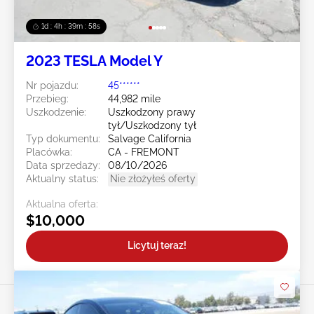
1d : 4h : 39m : 55s
2023 TESLA Model Y
Nr pojazdu:
45******
Przebieg:
44,982 mile
Uszkodzenie:
Uszkodzony prawy
tył/Uszkodzony tył
Typ dokumentu:
Salvage California
Placówka:
CA - FREMONT
Data sprzedaży:
08/10/2026
Aktualny status:
Nie złożyłeś oferty
Aktualna oferta:
$10,000
Licytuj teraz!