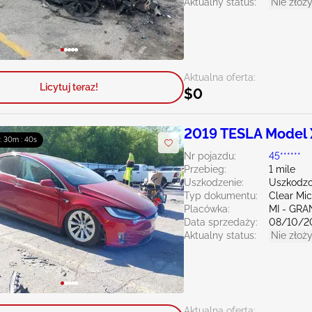
Aktualny status:
Nie złoży
Aktualna oferta:
Licytuj teraz!
$0
2019 TESLA Model 
 : 30m : 39s
Nr pojazdu:
45******
Przebieg:
1 mile
Uszkodzenie:
Uszkodzo
Typ dokumentu:
Clear Mi
Placówka:
MI - GRA
Data sprzedaży:
08/10/2
Aktualny status:
Nie złoży
Aktualna oferta: