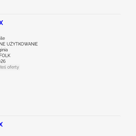
X
ile
NE UŻYTKOWANIE
ginia
FFOLK
026
łeś oferty
X