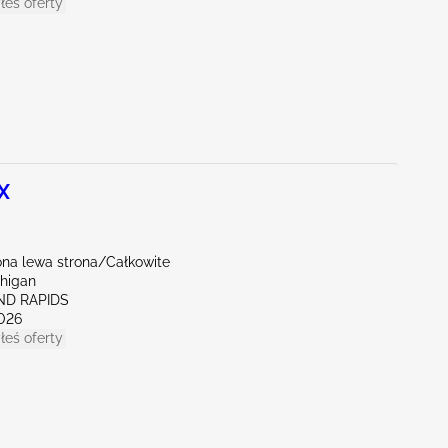
łeś oferty
X
na lewa strona/Całkowite
chigan
ND RAPIDS
026
łeś oferty