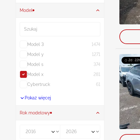
Model
Szukaj
Model 3
1474
Model y
1271
2d : 22
Model s
374
Model x
281
Cybertruck
61
Pokaż więcej
Rok modelowy
Rocznik od
Rocznik do