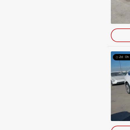
2d : 0h