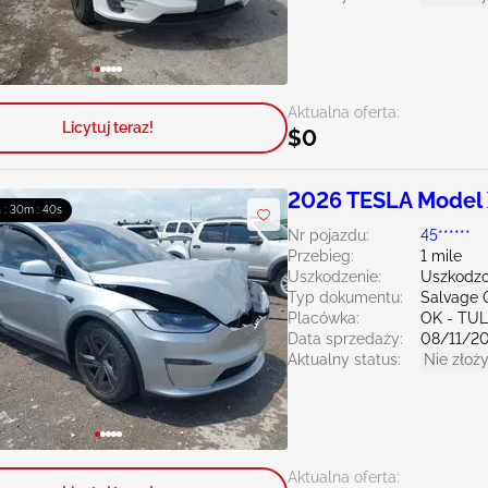
Aktualna oferta:
Licytuj teraz!
$0
2026 TESLA Model
h : 30m : 39s
Nr pojazdu:
45******
Przebieg:
1 mile
Uszkodzenie:
Uszkodzo
Typ dokumentu:
Salvage 
Placówka:
OK - TU
Data sprzedaży:
08/11/2
Aktualny status:
Nie złoży
Aktualna oferta: