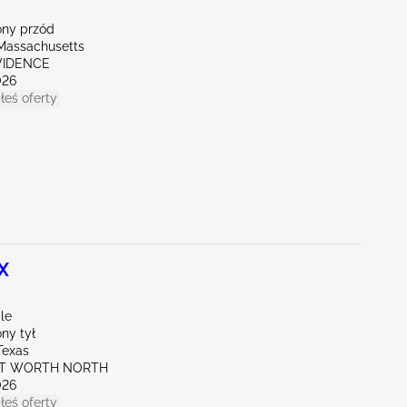
ny przód
Massachusetts
OVIDENCE
026
łeś oferty
X
le
ny tył
Texas
RT WORTH NORTH
026
łeś oferty