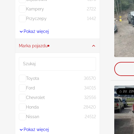
Kampery
2722
Przyczepy
1442
Pokaż więcej
Marka pojazdu
Szukaj
Toyota
36570
Ford
34015
2d : 22
Chevrolet
32556
Honda
28420
Nissan
24512
Pokaż więcej