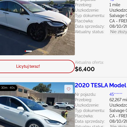
Przebieg:
1 mile
Uszkodzenie:
Uszkodzo
Typ dokumentu:
Salvage C
Placówka:
CA - FR
Data sprzedaży:
08/10/2
Aktualny status:
Nie złoży
Aktualna oferta:
Licytuj teraz!
$6,400
2020 TESLA Model
 : 30m : 39s
Nr pojazdu:
45******
Przebieg:
62,267 mi
Uszkodzenie:
Uszkodzo
Typ dokumentu:
Salvage C
Placówka:
CA - FR
Data sprzedaży:
08/10/2
Aktualny status:
Nie złoży