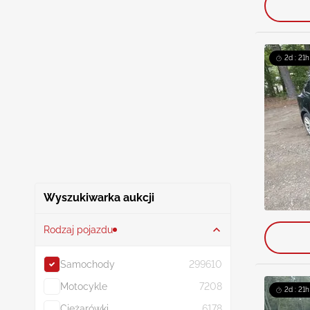
2d : 21h
Wyszukiwarka aukcji
Rodzaj pojazdu
Samochody
299610
Motocykle
7208
2d : 21h
Ciężarówki
6178