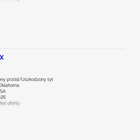
 X
ny przód/Uszkodzony tył
Oklahoma
LSA
026
łeś oferty