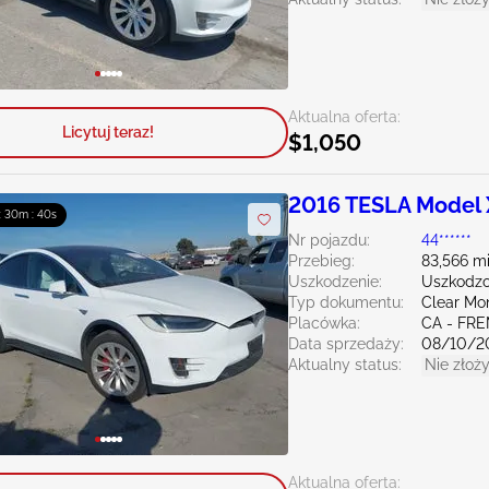
Aktualna oferta:
Licytuj teraz!
$1,050
2016 TESLA Model 
 : 30m : 39s
Nr pojazdu:
44******
Przebieg:
83,566 mi
Uszkodzenie:
Uszkodzo
Typ dokumentu:
Clear Mo
Placówka:
CA - FR
Data sprzedaży:
08/10/2
Aktualny status:
Nie złoży
Aktualna oferta: