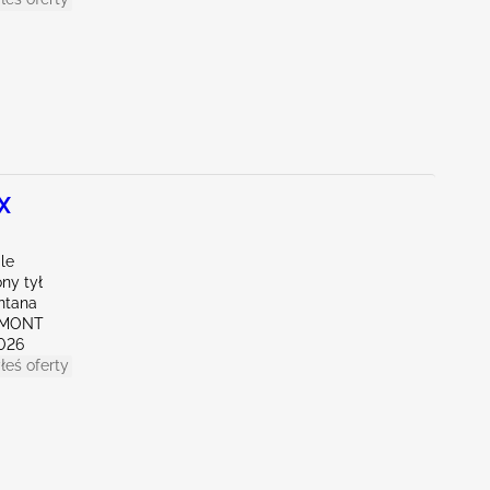
X
le
ny tył
ntana
EMONT
026
łeś oferty