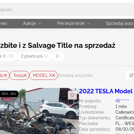
żywo
Aukcje
Pierwsze kroki
Sprzedaj auto
bite i z Salvage Title na sprzedaż
l X
278
Cybertruck
61
3
1
dy
Tesla
MODEL X
Zresetuj wszystko
2022 TESLA Model
 : 30m : 39s
Nr pojazdu:
45******
Przebieg:
1 mile
Uszkodzenie:
Całkowic
Typ dokumentu:
Certifica
Placówka:
FL - WE
Data sprzedaży:
08/10/2