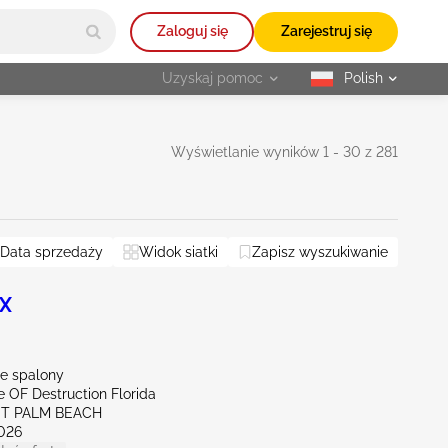
Zaloguj się
Zarejestruj się
Uzyskaj pomoc
Polish
selected
Wyświetlanie wyników 1 - 30 z 281
Data sprzedaży
Widok siatki
Zapisz wyszukiwanie
 X
ie spalony
te OF Destruction Florida
ST PALM BEACH
026