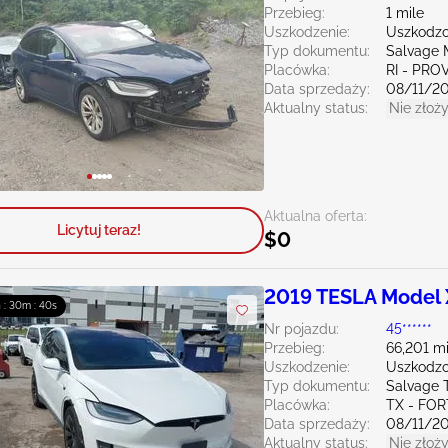
Przebieg:
1 mile
Uszkodzenie:
Uszkodzo
Typ dokumentu:
Salvage 
Placówka:
RI - PR
Data sprzedaży:
08/11/2
Aktualny status:
Nie złoży
Aktualna oferta:
Licytuj teraz!
$0
2019 TESLA Model 
h : 30m : 39s
Nr pojazdu:
45******
Przebieg:
66,201 mi
Uszkodzenie:
Uszkodzo
Typ dokumentu:
Salvage 
Placówka:
TX - FO
Data sprzedaży:
08/11/2
Aktualny status:
Nie złoży