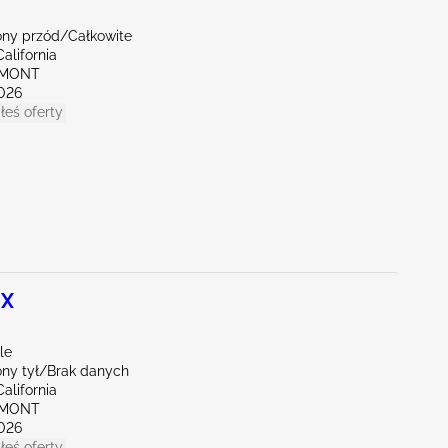
ny przód/Całkowite
alifornia
EMONT
026
łeś oferty
 X
le
ny tył/Brak danych
alifornia
EMONT
026
łeś oferty