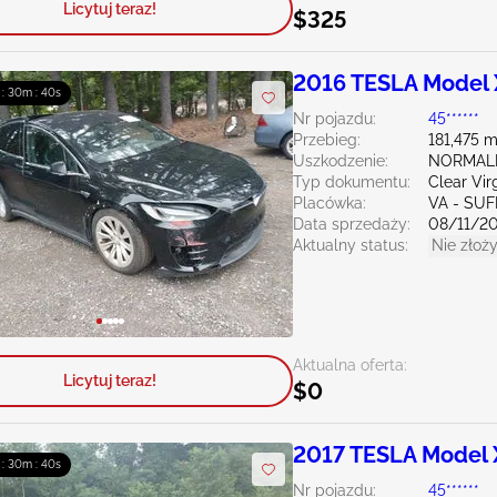
Licytuj teraz!
$325
2016 TESLA Model 
 : 30m : 39s
Nr pojazdu:
45******
Przebieg:
181,475 m
Uszkodzenie:
NORMAL
Typ dokumentu:
Clear Vir
Placówka:
VA - SU
Data sprzedaży:
08/11/2
Aktualny status:
Nie złoży
Aktualna oferta:
Licytuj teraz!
$0
2017 TESLA Model 
 : 30m : 39s
Nr pojazdu:
45******