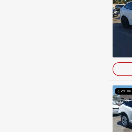
2d : 0h