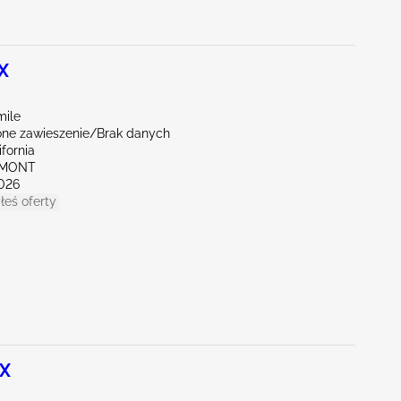
X
mile
ne zawieszenie/Brak danych
ifornia
EMONT
026
łeś oferty
 X