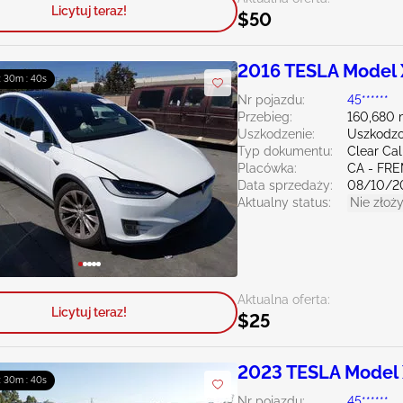
Licytuj teraz!
$50
2016 TESLA Model 
 : 30m : 39s
Nr pojazdu:
45******
Przebieg:
160,680 
Uszkodzenie:
Uszkodzo
Typ dokumentu:
Clear Cal
Placówka:
CA - FR
Data sprzedaży:
08/10/2
Aktualny status:
Nie złoży
Aktualna oferta:
Licytuj teraz!
$25
2023 TESLA Model
 : 30m : 39s
Nr pojazdu:
45******