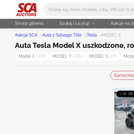
Główne wyszukiwanie
Strona główna
Szukaj i Licytuj!
Aukcje na 
Aukcja SCA
>
Auta z Salvage Title
>
Tesla
>
MODEL X
Auta Tesla Model X uszkodzone, roz
Model 3
1,499
MODEL Y
1,284
MODEL S
378
Mode
Samocho
1d : 21h