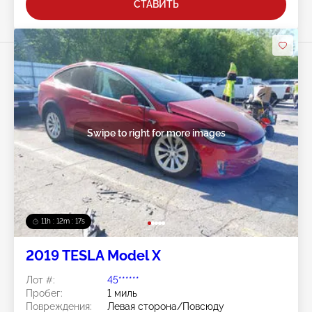
СТАВИТЬ
Swipe to right for more images
11h : 12m : 14s
2019 TESLA Model X
Лот #:
45******
Пробег:
1 миль
Повреждения:
Левая сторона/Повсюду