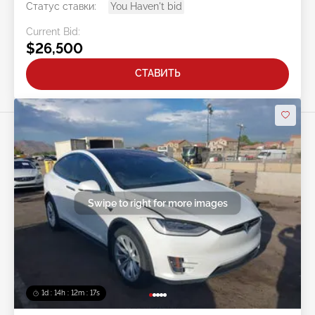
Статус ставки:
You Haven't bid
Current Bid:
$26,500
СТАВИТЬ
Swipe to right for more images
1d : 14h : 12m : 14s