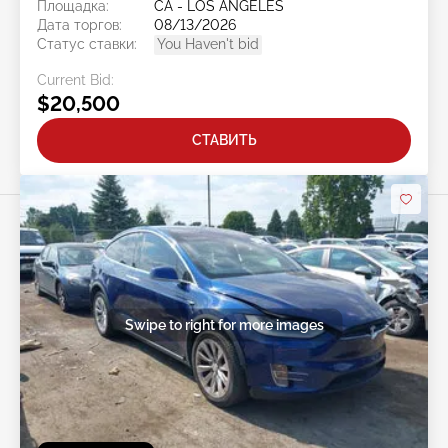
Площадка:
CA - LOS ANGELES
Дата торгов:
08/13/2026
Статус ставки:
You Haven't bid
Current Bid:
$20,500
СТАВИТЬ
Swipe to right for more images