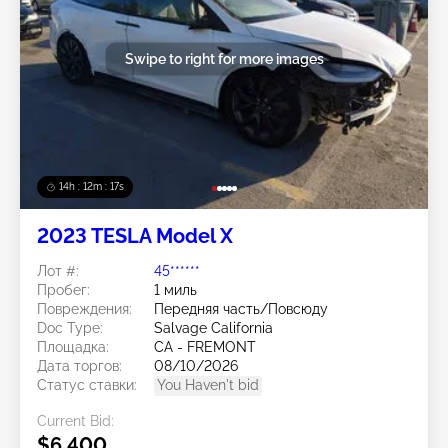
Swipe to right for more images
14h : 12m : 14s
2023 TESLA Model X
Лот #:
45******
Пробег:
1 миль
Повреждения:
Передняя часть/Повсюду
Doc Type:
Salvage California
Площадка:
CA - FREMONT
Дата торгов:
08/10/2026
Статус ставки:
You Haven't bid
Current Bid:
$6,400