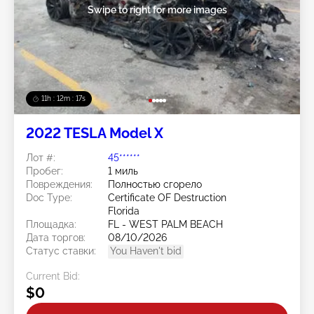
Swipe to right for more images
11h : 12m : 14s
2022 TESLA Model X
Лот #:
45******
Пробег:
1 миль
Повреждения:
Полностью сгорело
Doc Type:
Certificate OF Destruction
Florida
Площадка:
FL - WEST PALM BEACH
Дата торгов:
08/10/2026
Статус ставки:
You Haven't bid
Current Bid:
$0