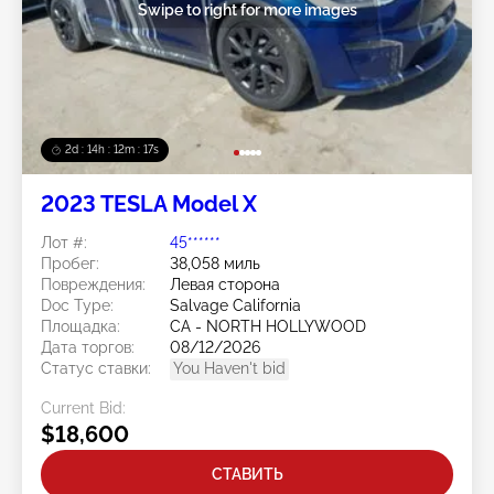
Swipe to right for more images
2d : 14h : 12m : 14s
2023 TESLA Model X
Лот #:
45******
Пробег:
38,058 миль
Повреждения:
Левая сторона
Doc Type:
Salvage California
Площадка:
CA - NORTH HOLLYWOOD
Дата торгов:
08/12/2026
Статус ставки:
You Haven't bid
Current Bid:
$18,600
СТАВИТЬ