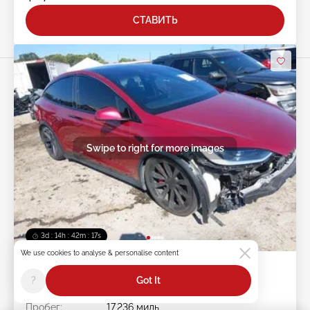
СТАВИТЬ
Swipe to right for more images
3d : 14h : 42m : 14s
We use cookies to analyse & personalise content
2023 TESLA Model X
?
Got It
Лот #:
45******
Пробег:
17,236 миль