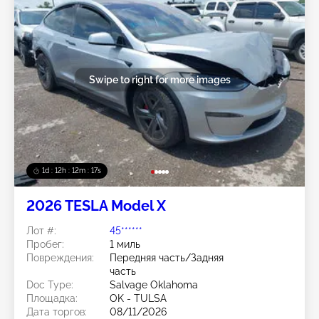
Swipe to right for more images
1d : 12h : 12m : 14s
2026 TESLA Model X
Лот #:
45******
Пробег:
1 миль
Повреждения:
Передняя часть/Задняя
часть
Doc Type:
Salvage Oklahoma
Площадка:
OK - TULSA
Дата торгов:
08/11/2026