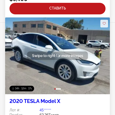
СТАВИТЬ
Swipe to right for more images
14h : 12m : 14s
2020 TESLA Model X
Лот #:
45******
Пробег:
62,267 миль