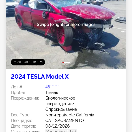
Swipe to right for more images
2d : 14h : 12m : 14s
2024 TESLA Model X
Лот #:
45******
Пробег:
1 миль
Повреждения:
Биологическое
повреждение/
Опрокидывание
Doc Type:
Non-repairable California
Площадка:
CA - SACRAMENTO
Дата торгов:
08/12/2026
Статус ставки:
You Haven't bid