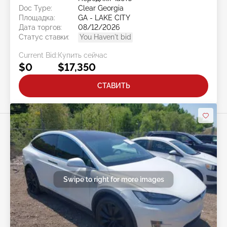
Doc Type:
Clear Georgia
Площадка:
GA - LAKE CITY
Дата торгов:
08/12/2026
Статус ставки:
You Haven't bid
Current Bid:
Купить сейчас
$0
$17,350
СТАВИТЬ
Swipe to right for more images