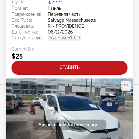
Лот #:
45******
Пробег:
1 миль
Повреждения:
Передняя часть
Doc Type:
Salvage Massachusetts
Площадка:
RI - PROVIDENCE
Дата торгов:
08/11/2026
Статус ставки:
You Haven't bid
Current Bid:
$25
СТАВИТЬ
Swipe to right for more images