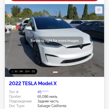
Swipe to right for more images
3d : 14h : 12m : 14s
2022 TESLA Model X
Лот #:
45******
Пробег:
65,086 миль
Повреждения:
Задняя часть
Doc Type:
Salvage California