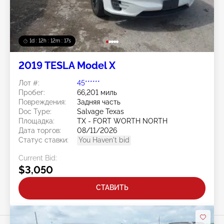
1d : 12h : 12m : 14s
2019 TESLA Model X
Лот #:
45******
Пробег:
66,201 миль
Повреждения:
Задняя часть
Doc Type:
Salvage Texas
Площадка:
TX - FORT WORTH NORTH
Дата торгов:
08/11/2026
Статус ставки:
You Haven't bid
Current Bid:
$3,050
СТАВИТЬ