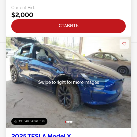
Current Bid:
$2,000
СТАВИТЬ
Swipe to right for more images
3d : 14h : 42m : 14s
2025 TESLA Model X