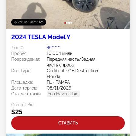
2d : 4h : 44m : 09s
2024 TESLA Model Y
Лот #:
45******
Пробег:
10,004 миль
Повреждения:
Передняя часть/Задняя
часть справа
Doc Type:
Certificate OF Destruction
Florida
Площадка:
FL - TAMPA
Дата торгов:
08/11/2026
Статус ставки:
You Haven't bid
Current Bid:
$25
СТАВИТЬ