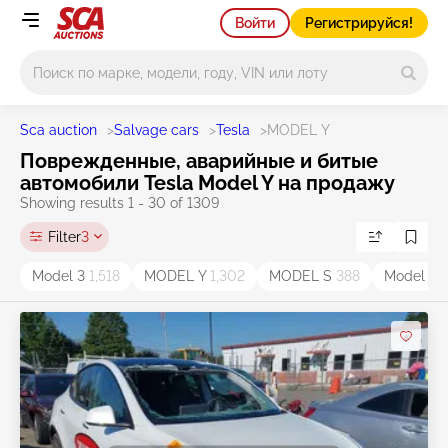
Войти
Регистрируйся!
Main search
Sca auction
>
Salvage cars
>
Tesla
>
MODEL Y
Поврежденные, аварийные и битые
автомобили Tesla Model Y на продажу
Showing results 1 - 30 of 1309
Filter
3
Model 3
1,518
MODEL Y
1,302
MODEL S
388
Model X