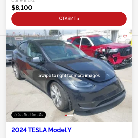
Current Bid:
$8,100
СТАВИТЬ
Swipe to right for more images
1d : 7h : 44m : 09s
2024 TESLA Model Y