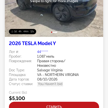
Swipe to right for more images
1d : 4h : 44m : 09s
2026 TESLA Model Y
Лот #:
44******
Пробег:
1,087 миль
Повреждения:
Правая сторона/
Неизвестно
Doc Type:
Salvage Virginia
Площадка:
VA - NORTHERN VIRGINIA
Дата торгов:
08/10/2026
Статус ставки:
You Haven't bid
Current Bid:
$5,100
СТАВИТЬ