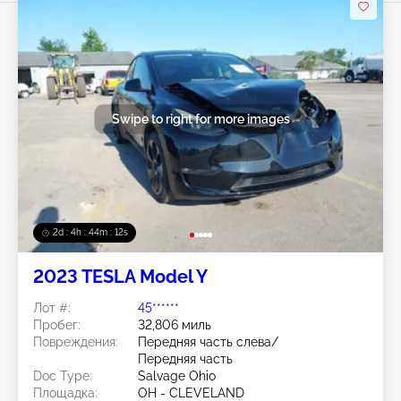
Swipe to right for more images
2d : 4h : 44m : 09s
2023 TESLA Model Y
Лот #:
45******
Пробег:
32,806 миль
Повреждения:
Передняя часть слева/
Передняя часть
Doc Type:
Salvage Ohio
Площадка:
OH - CLEVELAND