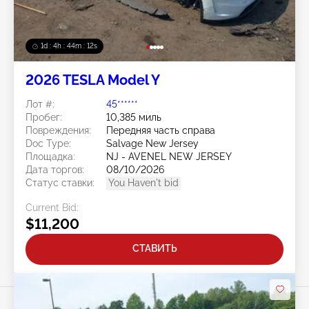
1d : 4h : 44m : 09s
2026 TESLA Model Y
Лот #:
45******
Пробег:
10,385 миль
Повреждения:
Передняя часть справа
Doc Type:
Salvage New Jersey
Площадка:
NJ - AVENEL NEW JERSEY
Дата торгов:
08/10/2026
Статус ставки:
You Haven't bid
Current Bid:
$11,200
СТАВИТЬ