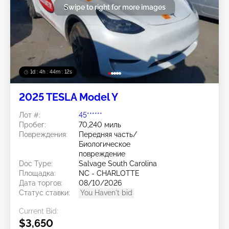
Swipe to right for more images
1d : 4h : 44m : 09s
2025 TESLA Model Y
Лот #:
45******
Пробег:
70,240 миль
Повреждения:
Передняя часть/
Биологическое
повреждение
Doc Type:
Salvage South Carolina
Площадка:
NC - CHARLOTTE
Дата торгов:
08/10/2026
Статус ставки:
You Haven't bid
Current Bid:
$3,650