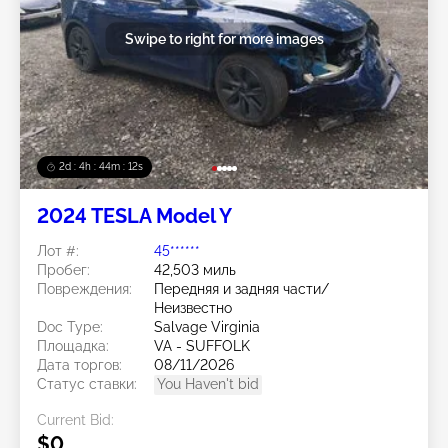
Swipe to right for more images
2d : 4h : 44m : 09s
2024 TESLA Model Y
Лот #:
45******
Пробег:
42,503 миль
Повреждения:
Передняя и задняя части/
Неизвестно
Doc Type:
Salvage Virginia
Площадка:
VA - SUFFOLK
Дата торгов:
08/11/2026
Статус ставки:
You Haven't bid
Current Bid:
$0