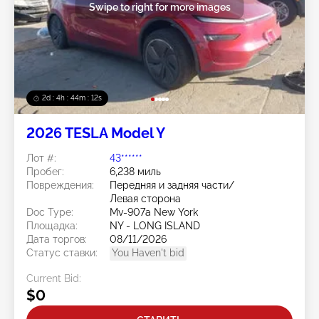
Swipe to right for more images
2d : 4h : 44m : 09s
2026 TESLA Model Y
Лот #:
43******
Пробег:
6,238 миль
Повреждения:
Передняя и задняя части/
Левая сторона
Doc Type:
Mv-907a New York
Площадка:
NY - LONG ISLAND
Дата торгов:
08/11/2026
Статус ставки:
You Haven't bid
Current Bid:
$0