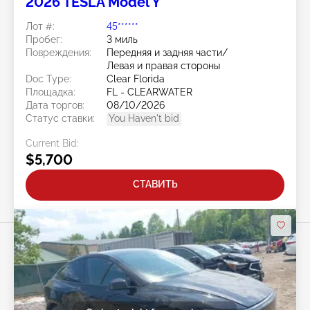
2026 TESLA Model Y
Лот #:
45******
Пробег:
3 миль
Повреждения:
Передняя и задняя части/
Левая и правая стороны
Doc Type:
Clear Florida
Площадка:
FL - CLEARWATER
Дата торгов:
08/10/2026
Статус ставки:
You Haven't bid
Current Bid:
$5,700
СТАВИТЬ