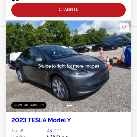
СТАВИТЬ
Swipe to right for more images
2d : 4h : 44m : 09s
2023 TESLA Model Y
Лот #:
45******
Пробег:
52,822 миль