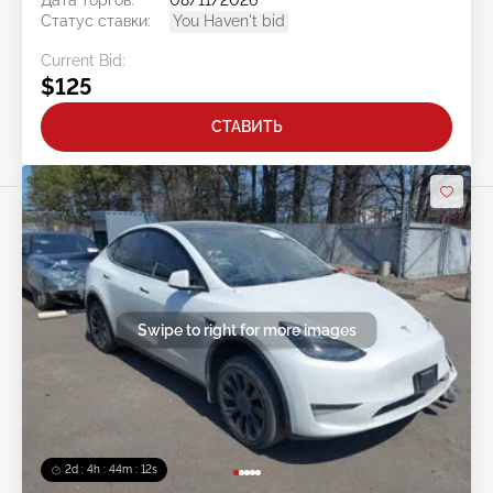
Дата торгов:
08/11/2026
Статус ставки:
You Haven't bid
Current Bid:
$125
СТАВИТЬ
Swipe to right for more images
2d : 4h : 44m : 09s