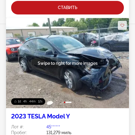
СТАВИТЬ
Swipe to right for more images
1d : 4h : 44m : 09s
2023 TESLA Model Y
Лот #:
45******
Пробег:
131,279 миль