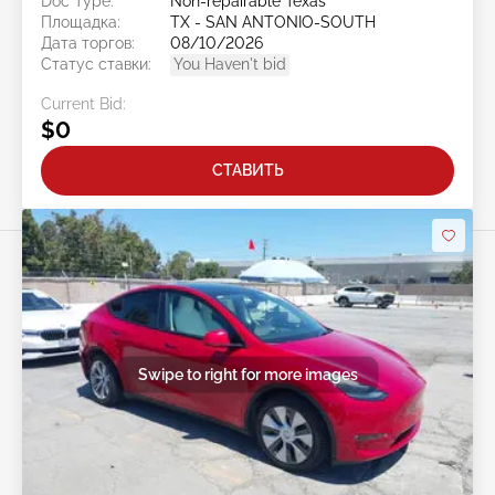
Doc Type:
Non-repairable Texas
Площадка:
TX - SAN ANTONIO-SOUTH
Дата торгов:
08/10/2026
Статус ставки:
You Haven't bid
Current Bid:
$0
СТАВИТЬ
Swipe to right for more images