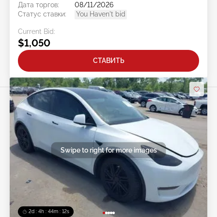
Дата торгов:
08/11/2026
Статус ставки:
You Haven't bid
Current Bid:
$1,050
СТАВИТЬ
Swipe to right for more images
2d : 4h : 44m : 09s