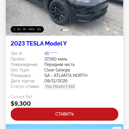
2d : 4h : 44m : 09s
2023 TESLA Model Y
Лот #:
45******
Пробег:
37,560 миль
Повреждения:
Передняя часть
Doc Type:
Clear Georgia
Площадка:
GA - ATLANTA NORTH
Дата торгов:
08/11/2026
Статус ставки:
You Haven't bid
Current Bid:
$9,300
СТАВИТЬ