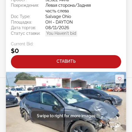
Повреждения:
Левая сторона/Задняя
часть слева
Doc Type:
Salvage Ohio
Площадка:
OH - DAYTON
Дата торгов:
08/11/2026
Статус ставки:
You Haven't bid
Current Bid:
$0
СТАВИТЬ
Swipe to right for more images