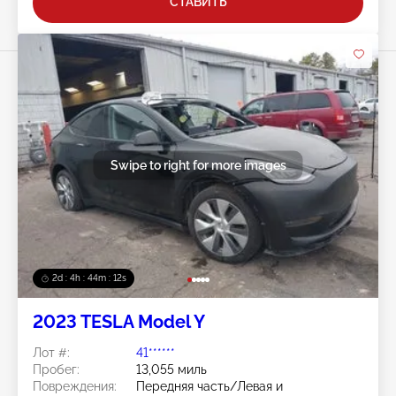
СТАВИТЬ
Swipe to right for more images
2d : 4h : 44m : 09s
2023 TESLA Model Y
Лот #:
41******
Пробег:
13,055 миль
Повреждения:
Передняя часть/Левая и