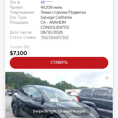
Лот #:
45******
Пробег:
49,208 миль
Повреждения:
Левая сторона/Подвеска
Doc Type:
Salvage California
Площадка:
CA - ANAHEIM
CONSOLIDATED
Дата торгов:
08/10/2026
Статус ставки:
You Haven't bid
Current Bid:
$7,100
СТАВИТЬ
Swipe to right for more images