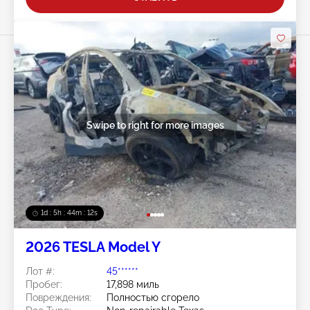
Swipe to right for more images
1d : 5h : 44m : 09s
2026 TESLA Model Y
Лот #:
45******
Пробег:
17,898 миль
Повреждения:
Полностью сгорело