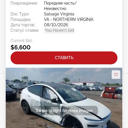
Повреждения:
Передняя часть/
Неизвестно
Doc Type:
Salvage Virginia
Площадка:
VA - NORTHERN VIRGINIA
Дата торгов:
08/10/2026
Статус ставки:
You Haven't bid
Current Bid:
$6,600
СТАВИТЬ
Swipe to right for more images