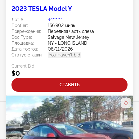
2023 TESLA Model Y
Лот #:
44******
Пробег:
156,902 миль
Повреждения:
Передняя часть слева
Doc Type:
Salvage New Jersey
Площадка:
NY - LONG ISLAND
Дата торгов:
08/11/2026
Статус ставки:
You Haven't bid
Current Bid:
$0
СТАВИТЬ