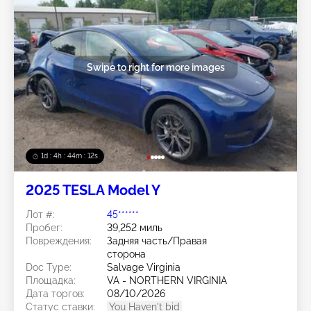
Swipe to right for more images
1d : 4h : 44m : 09s
2025 TESLA Model Y
Лот #:
45******
Пробег:
39,252 миль
Повреждения:
Задняя часть/Правая
сторона
Doc Type:
Salvage Virginia
Площадка:
VA - NORTHERN VIRGINIA
Дата торгов:
08/10/2026
Статус ставки:
You Haven't bid