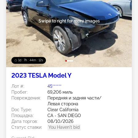
Swipe to right for more images
1d : 7h : 44m : 09s
2023 TESLA Model Y
Лот #:
45******
Пробег:
69,206 миль
Повреждения:
Передняя и задняя части/
Левая сторона
Doc Type:
Clear California
Площадка:
CA - SAN DIEGO
Дата торгов:
08/10/2026
Статус ставки:
You Haven't bid