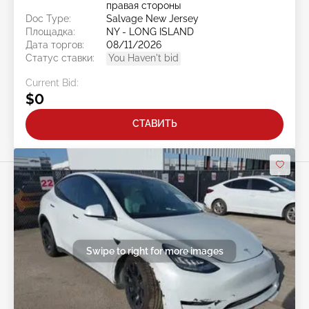
правая стороны
Doc Type:
Salvage New Jersey
Площадка:
NY - LONG ISLAND
Дата торгов:
08/11/2026
Статус ставки:
You Haven't bid
Current Bid:
$0
СТАВИТЬ
Swipe to right for more images