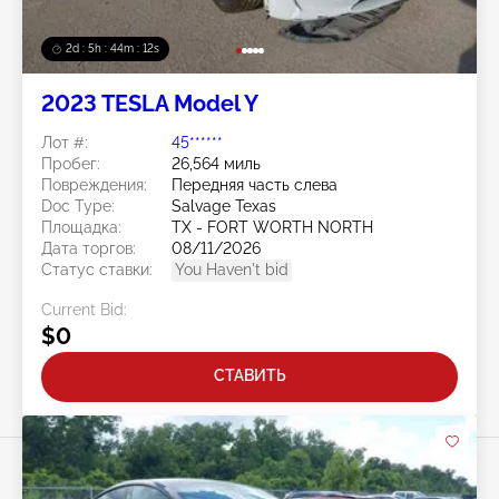
2d : 5h : 44m : 09s
2023 TESLA Model Y
Лот #:
45******
Пробег:
26,564 миль
Повреждения:
Передняя часть слева
Doc Type:
Salvage Texas
Площадка:
TX - FORT WORTH NORTH
Дата торгов:
08/11/2026
Статус ставки:
You Haven't bid
Current Bid:
$0
СТАВИТЬ