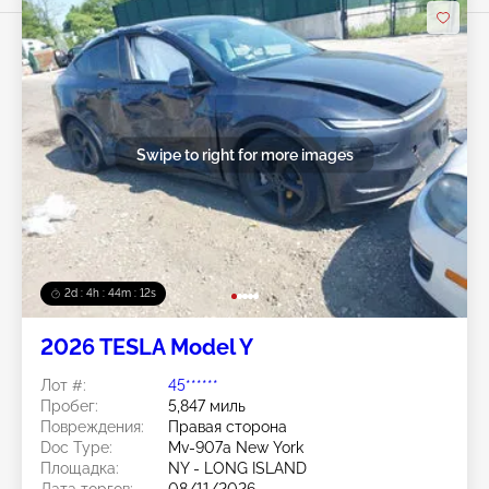
Swipe to right for more images
2d : 4h : 44m : 09s
2026 TESLA Model Y
Лот #:
45******
Пробег:
5,847 миль
Повреждения:
Правая сторона
Doc Type:
Mv-907a New York
Площадка:
NY - LONG ISLAND