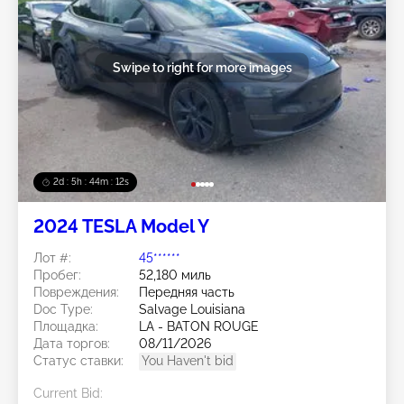
Swipe to right for more images
2d : 5h : 44m : 09s
2024 TESLA Model Y
Лот #:
45******
Пробег:
52,180 миль
Повреждения:
Передняя часть
Doc Type:
Salvage Louisiana
Площадка:
LA - BATON ROUGE
Дата торгов:
08/11/2026
Статус ставки:
You Haven't bid
Current Bid: