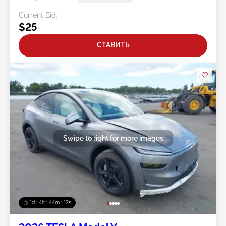
Current Bid:
$25
СТАВИТЬ
Swipe to right for more images
1d : 4h : 44m : 09s