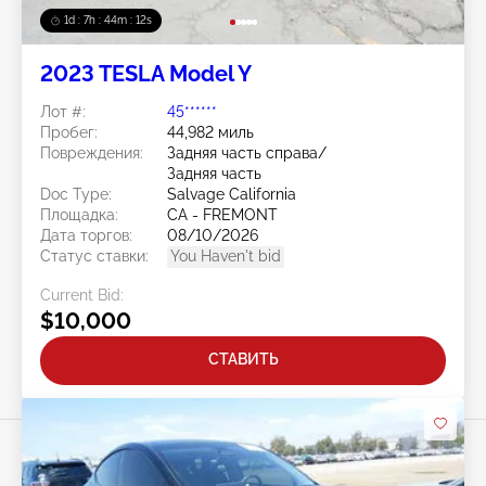
1d : 7h : 44m : 09s
2023 TESLA Model Y
Лот #:
45******
Пробег:
44,982 миль
Повреждения:
Задняя часть справа/
Задняя часть
Doc Type:
Salvage California
Площадка:
CA - FREMONT
Дата торгов:
08/10/2026
Статус ставки:
You Haven't bid
Current Bid:
$10,000
СТАВИТЬ